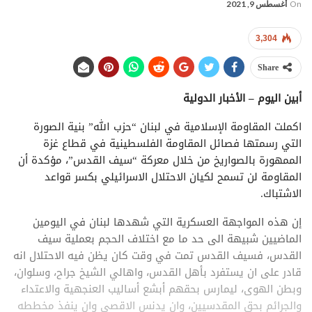
On
أغسطس 9, 2021
3,304
Share
أبين اليوم – الأخبار الدولية
اكملت المقاومة الإسلامية في لبنان “حزب الله” بنية الصورة
التي رسمتها فصائل المقاومة الفلسطينية في قطاع غزة
الممهورة بالصواريخ من خلال معركة “سيف القدس”، مؤكدة أن
المقاومة لن تسمح لكيان الاحتلال الاسرائيلي بكسر قواعد
الاشتباك.
إن هذه المواجهة العسكرية التي شهدها لبنان في اليومين
الماضيين شبيهة الى حد ما مع اختلاف الحجم بعملية سيف
القدس، فسيف القدس تمت في وقت كان يظن فيه الاحتلال انه
قادر على ان يستفرد بأهل القدس، واهالي الشيخ جراح، وسلوان،
وبطن الهوى، ليمارس بحقهم أبشع أساليب العنجهية والاعتداء
والجرائم بحق المقدسيين، وان يدنس الاقصى وان ينفذ مخططه