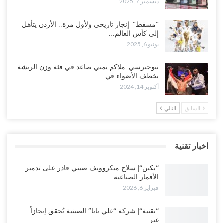
ديسمبر 7, 2025
“مسقط“| إنجاز تاريخي ولأول مرة.. الأردن يتأهل
إلى كأس العالم…
يونيو 6, 2025
نيوجيرسي| ملاكم يمني صاعد في فئة وزن الريشة
يخطف الأضواء في…
أكتوبر 14, 2024
السابق
التالي
اخبار تقنية
“بكين“| سلاح ميكروويف صيني قادر على تدمير
الأقمار الصناعية…
فبراير 6, 2026
“تقنية“| شركة “علي بابا” الصينية تُحقق إنجازاً
غير…