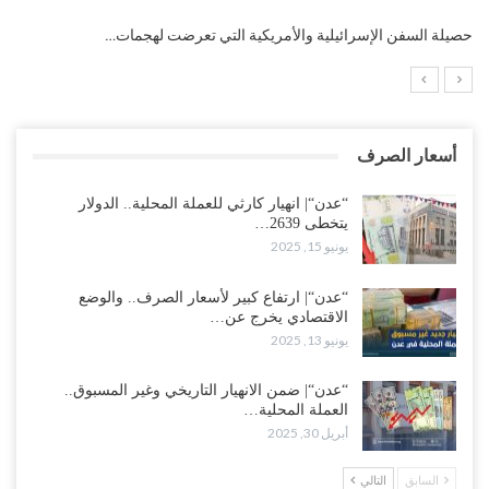
التضخم السنوي لمنطقة اليورو.. “إنفوجرافيك“..!
أسعار الصرف
“عدن“| انهيار كارثي للعملة المحلية.. الدولار
يتخطى 2639…
يونيو 15, 2025
“عدن“| ارتفاع كبير لأسعار الصرف.. والوضع
الاقتصادي يخرج عن…
يونيو 13, 2025
“عدن“| ضمن الانهيار التاريخي وغير المسبوق..
العملة المحلية…
أبريل 30, 2025
السابق
التالي