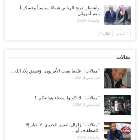
أغسطس 2, 2026
واشنطن تمنح الرياض غطاءً سياسياً وعسكرياً..
دعم أمريكي…
“تعز“| مع اقتراب إعادة الهيكلة السعودية.. سباق بين طارق والإصلاح
يوليو 16, 2026
لإشعال حرب..!
أغسطس 2, 2026
السابق
التالي
“حضرموت“| تغييرات سعودية بصفوف قيادة “درع الوطن” المتمركز
بالعبر.. هل بدأت الرياض إعادة هيكلة فصائلها بعد…
مقالات
أغسطس 2, 2026
“مقالات“| عِنْدَما يَغِيب الأَقربون.. وَتَضِيق بِلَاد الله…
أغسطس 4, 2026
“مقالات“| لا تكونوا سجناء هواتفكم..!
أغسطس 3, 2026
“مقالات“| زلزال التغيير الجذري: لا خيار إلا
الاصطفاف أو…
يوليو 26, 2026