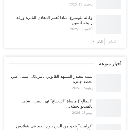
نوفمبر 13, 2025
وكالة بلومبرغ: لماذا تُعتبر المعادن النادرة ورقة
رابحة للصين…
أكتوبر 31, 2025
السابق
التالي
أخبار منوعة
يمنية تتصدر المشهد القانوني بأمريكا.. أسماء علي
تحصد جائزة…
يونيو 16, 2026
“الضالع“| مأساة “القعقاع” تهز اليمن.. شاهد
بالفيديو لحظة…
يونيو 13, 2026
“ترامب” ينجو من الذبح بيوم العيد في بنغلادش..