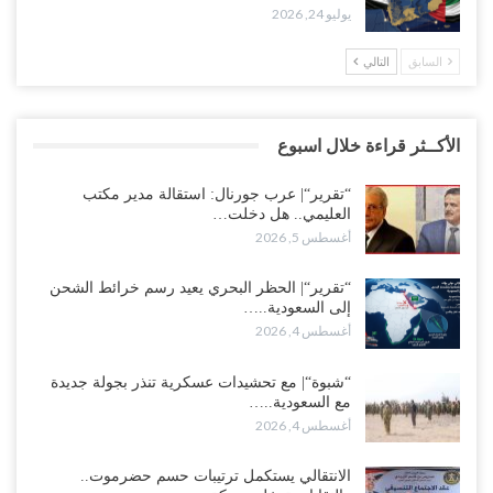
يوليو 24, 2026
السابق
التالي
الأكــثر قراءة خلال اسبوع
“تقرير“| عرب جورنال: استقالة مدير مكتب
العليمي.. هل دخلت…
أغسطس 5, 2026
“تقرير“| الحظر البحري يعيد رسم خرائط الشحن
إلى السعودية..…
أغسطس 4, 2026
“شبوة“| مع تحشيدات عسكرية تنذر بجولة جديدة
مع السعودية..…
أغسطس 4, 2026
الانتقالي يستكمل ترتيبات حسم حضرموت..