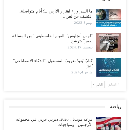
ما السر وراء اهتزاز الأرض لـ9 أيام متواصلة..
الكشف عن لغز…
يونيو 3, 2025
“لوس أنجلوس“| الفيلم الفلسطيني “من المسافة
صفر” يترشح…
ديسمبر 19, 2024
كتابٌ يُعيدُ تعريفَ المستقبل: “الذكاء الاصطناعي“
يُنيرُ…
مارس 4, 2024
السابق
التالي
رياضة
قرعة مونديال 2026: ديربي عربي في مجموعة
الأرجنتين.. ومواجهات…