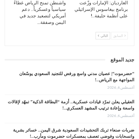
المقاومة الاسلامية في لبنان “حزب الله” تلقفت الاشارة وفهمت
الغارديان: الإمارات وزّعت
واشنطن تمنح الرياض غطاءً
برنامج بيغاسوس الإسرائيلي
سياسياً وعسكرياً.. دعم
مخطط العدو الصهيوني مسبقاً فأربعة عقود من المواجهة
على أنظمة حليفة..!
أمريكي لتصعيد جديد في
والاشتباك بين الحزب والاحتلال كانت كافية لقراءة ما يفكر به
اليمن وصفقة…
العدو قبل ان يبدأ، فكان الدرس واضحا والرد في وضح النهار
فتراجع الاحتلال معلنا انه غير معني بالتصعيد وذلك لان مضامين
السابق
التالي
الرسالة وتفاصيل الرد كانت لا تقبل التأويل.
رد حزب الله امس ومن قبله رد المقاومة الفلسطينية في غزة
على ما يحدث في القدس يعلنان عن زمن جديد ومسار مواجهة
جديد الموقع
مختلف ينتظر الاحتلال تبعاته ومفاده، ان الردع المؤقت لا يلغي
“حضرموت“| عصيان مدني واسع ورفض للتجنيد السعودي يوسّعان
احتماليات المواجهة المفتوحة حتى وان تاخرت وان اقتناص الفرص
المواجهة مع الرياض..!
للانقضاض على المقاومة لم يعد ممكناً وان مفاعيل الرد ستكون
أغسطس 6, 2026
فوق ما يتوقع صناع القرار في تل أبيب.
العقيلي يعلن تمرّد قيادات عسكرية.. أزمة “البطاقة الذكية” تمهّد لإقالات
واسعة وإعادة ترتيب المشهد العسكري..!
أغسطس 6, 2026
المصدر: العالم
ضربات صنعاء تربك التحشيدات السعودية شرق اليمن.. خسائر بشرية
وانسحابات وفوضى تعصف بمعسكرات حضرموت ومأرب..!