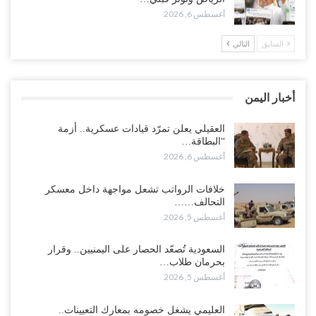
أغسطس 6, 2026
أغسطس 5, 2026
السابق
التالي
وسط معركة سعودية لإسقاط آخر معاقل الزبيدي.. القبائل تستنفر و”درع
الوطن” تبدأ الانتشار..!
أغسطس 5, 2026
أخبار اليمن
خلافات الرواتب تشعل مواجهة داخل معسكر التحالف… والإصلاح يصعّد
في جبهات مأرب وتعز والضالع..!
العقيلي يعلن تمرّد قيادات عسكرية.. أزمة
“البطاقة…
أغسطس 5, 2026
أغسطس 6, 2026
السعودية تُصعّد الحصار على اليمنيين.. وقرار بحرمان طلاب الشمال من
خلافات الرواتب تشعل مواجهة داخل معسكر
تعميد الشهادات يشعل غضباً واسعاً..!
التحالف……
أغسطس 5, 2026
أغسطس 5, 2026
العليمي يشغل خصومه بمعارك التعيينات.. وتحركات موازية للسيطرة على
السعودية تُصعّد الحصار على اليمنيين.. وقرار
ملفات المال والنفط..!
بحرمان طلاب…
أغسطس 5, 2026
أغسطس 5, 2026
“تقرير“| الحظر البحري يعيد رسم خرائط الشحن إلى السعودية.. ناقلات
العليمي يشغل خصومه بمعارك التعيينات..