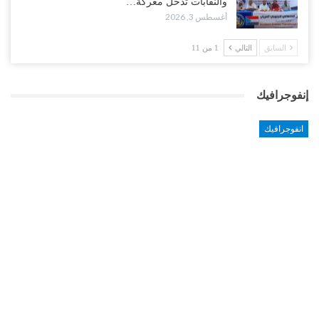
والنقابات تدخل معركة…
أغسطس 3, 2026
السابق
التالي
1 من 11
إنفوجرافيك
انفوجرافيك