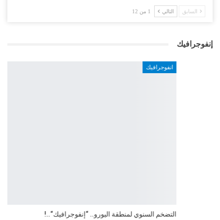
السابق
التالي
1 من 12
إنفوجرافيك
انفوجرافيك
التضخم السنوي لمنطقة اليورو.. “إنفوجرافيك“..!