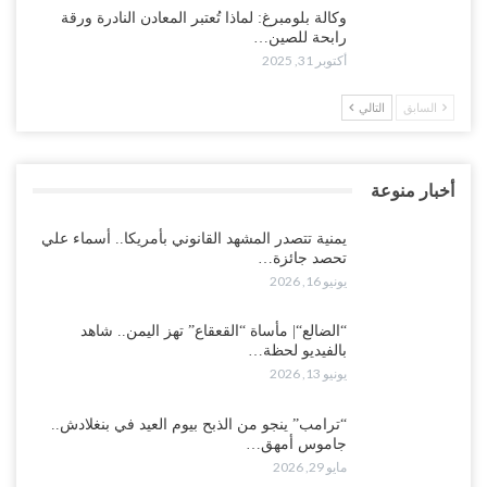
وكالة بلومبرغ: لماذا تُعتبر المعادن النادرة ورقة
رابحة للصين…
أكتوبر 31, 2025
السابق
التالي
أخبار منوعة
يمنية تتصدر المشهد القانوني بأمريكا.. أسماء علي
تحصد جائزة…
يونيو 16, 2026
“الضالع“| مأساة “القعقاع” تهز اليمن.. شاهد
بالفيديو لحظة…
يونيو 13, 2026
“ترامب” ينجو من الذبح بيوم العيد في بنغلادش..
جاموس أمهق…
مايو 29, 2026