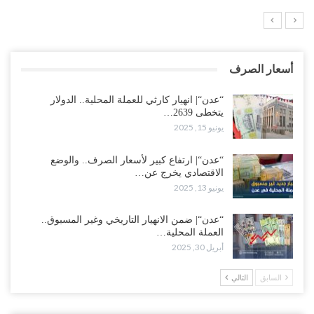
أسعار الصرف
“عدن“| انهيار كارثي للعملة المحلية.. الدولار
يتخطى 2639…
يونيو 15, 2025
“عدن“| ارتفاع كبير لأسعار الصرف.. والوضع
الاقتصادي يخرج عن…
يونيو 13, 2025
“عدن“| ضمن الانهيار التاريخي وغير المسبوق..
العملة المحلية…
أبريل 30, 2025
السابق
التالي