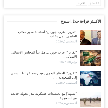
السابق
التالي
الأكــثر قراءة خلال اسبوع
“تقرير“| عرب جورنال: استقالة مدير مكتب
العليمي.. هل دخلت…
أغسطس 5, 2026
“تقرير“| عرب جورنال: هل بدأ المجلس الانتقالي
الانقلاب…
يوليو 30, 2026
“تقرير“| الحظر البحري يعيد رسم خرائط الشحن
إلى السعودية..…
أغسطس 4, 2026
“شبوة“| مع تحشيدات عسكرية تنذر بجولة جديدة
مع السعودية..…
أغسطس 4, 2026