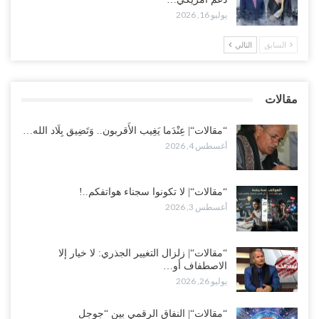
عقب محاولة انسحابه من مطارح الريان.. المخابرات السعودية تصفي أبرز
يوليو 16, 2026
مساعدي الحجوري..!
أغسطس 1, 2026
السابق
التالي
“تعز“| بعد أيام من الاستعراضات.. الإصلاح يتوغل في معاقل طارق صالح..
هل بدأت معركة كسر النفوذ في الساحل الغربي..!
مقالات
أغسطس 1, 2026
“مقالات“| عِنْدَما يَغِيب الأَقربون.. وَتَضِيق بِلَاد الله…
أغسطس 4, 2026
“مقالات“| لا تكونوا سجناء هواتفكم..!
أغسطس 3, 2026
“مقالات“| زلزال التغيير الجذري: لا خيار إلا
الاصطفاف أو…
يوليو 26, 2026
“مقالات“| النفاق الرقمي بين “جوجل