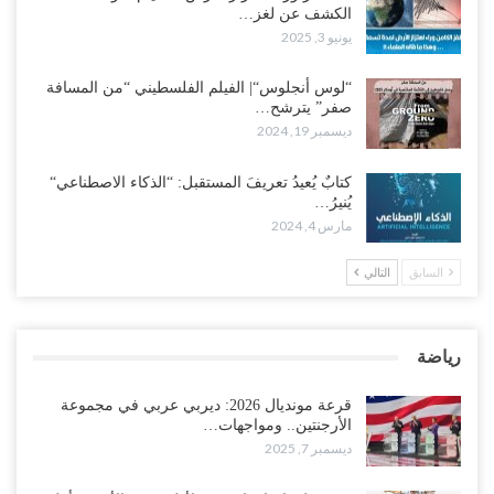
الكشف عن لغز…
يونيو 3, 2025
“لوس أنجلوس“| الفيلم الفلسطيني “من المسافة
صفر” يترشح…
ديسمبر 19, 2024
كتابٌ يُعيدُ تعريفَ المستقبل: “الذكاء الاصطناعي“
يُنيرُ…
مارس 4, 2024
السابق
التالي
رياضة
قرعة مونديال 2026: ديربي عربي في مجموعة
الأرجنتين.. ومواجهات…
ديسمبر 7, 2025