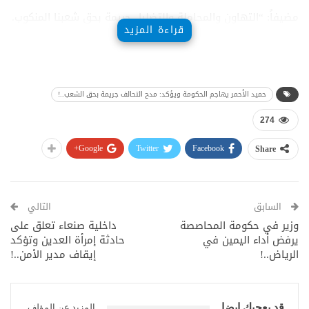
مضيفاً: “التهاون والمجاملة والتضليل جريمة بحق شعبنا المنكوب.
قراءة المزيد
حميد الأحمر يهاجم الحكومة ويؤكد: مدح التحالف جريمة بحق الشعب..!
274
Google+
Twitter
Facebook
Share
السابق
التالي
وزير في حكومة المحاصصة
داخلية صنعاء تعلق على
يرفض أداء اليمين في
حادثة إمرأة العدين وتؤكد
الرياض..!
إيقاف مدير الأمن..!
قد يعجبك ايضا
المزيد عن المؤلف