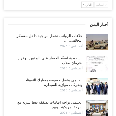
السابق
التالي
مدير مكتب العليمي يقدم استقالته.. والخلافات تعصف بالرئاسي وصراع
محتدم على خليفته..!
أغسطس 4, 2026
أخبار اليمن
“تعز“| وسط إعادة رسم النفوذ السعودي.. الإصلاح يجدد اتهامه لطارق
بالتهريب وعينه على المحافظ..!
خلافات الرواتب تشعل مواجهة داخل معسكر
التحالف……
أغسطس 4, 2026
أغسطس 5, 2026
“شبوة“| مع تحشيدات عسكرية تنذر بجولة جديدة مع السعودية.. الإمارات
السعودية تُصعّد الحصار على اليمنيين.. وقرار
تعيد تحشيد قواتها في أهم سواحل اليمن على البحر…
بحرمان طلاب…
أغسطس 4, 2026
أغسطس 5, 2026
“الضالع“| حملة اجتثاث سعودية لأذرع الزبيدي من معقله الأبرز..!
العليمي يشغل خصومه بمعارك التعيينات..
أغسطس 4, 2026
وتحركات موازية للسيطرة…
أغسطس 5, 2026
“مقالات“| عِنْدَما يَغِيب الأَقربون.. وَتَضِيق بِلَاد الله الوَاسِعَة.. تَبْقَى صَنْعَاء
هِيَ الحِضْنُ الدَّافِئُ…
العليمي يواجه اتهامات بصفقة نفط سرية مع
أغسطس 4, 2026
شركة أمريكية.. وبيع…
أغسطس 4, 2026