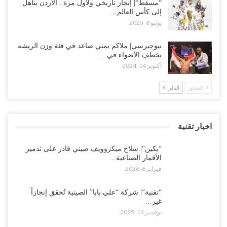
“مسقط“| إنجاز تاريخي ولأول مرة.. الأردن يتأهل
إلى كأس العالم…
يونيو 6, 2025
نيوجيرسي| ملاكم يمني صاعد في فئة وزن الريشة
يخطف الأضواء في…
أكتوبر 14, 2024
السابق
التالي
اخبار تقنية
“بكين“| سلاح ميكروويف صيني قادر على تدمير
الأقمار الصناعية…
فبراير 6, 2026
“تقنية“| شركة “علي بابا” الصينية تُحقق إنجازاً
غير…
نوفمبر 13, 2025