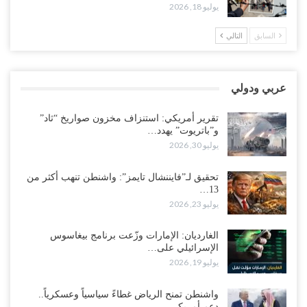
“حضرموت“| تغييرات سعودية بصفوف قيادة “درع الوطن” المتمركز
يوليو 18, 2026
بالعبر.. هل بدأت الرياض إعادة هيكلة فصائلها بعد…
أغسطس 2, 2026
السابق
التالي
اغتيالات العبر تُشعل حضرموت.. من يقود حرب التصفية الصامتة داخل
معسكر التحالف..!
عربي ودولي
أغسطس 2, 2026
تقرير أمريكي: استنزاف مخزون صواريخ “ثاد”
“تعز“| غضب شعبي يشلّ الخط الساحلي المخا- عدن.. هل بدأت المناطق
و”باتريوت” يهدد…
الاستراتيجية بالانفجار من الداخل..!
يوليو 30, 2026
أغسطس 2, 2026
تحقيق لـ”فايننشال تايمز”: واشنطن تنهب أكثر من
13…
“حضرموت“| الانتقالي يناقش تشكيل لجان أهلية بأهم مناطق النفط..
يوليو 23, 2026
وتلميحات إماراتية إلى انتقال التصعيد نحو الخيار العسكري..!
أغسطس 1, 2026
الغارديان: الإمارات وزّعت برنامج بيغاسوس
الإسرائيلي على…
مع اختفاء وزيرة واستقالة آخر وصراع على السفارات.. أزمة المحاصصة
يوليو 19, 2026
تعصف بحكومة عدن..!
أغسطس 1, 2026
واشنطن تمنح الرياض غطاءً سياسياً وعسكرياً..
دعم أمريكي…