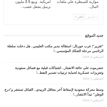
موازية للسيطرة على ملفات
أمريكية.. وبيع 2.5 مليون
المال…
برميل يشعل غضب…
السابق
التالي
جديد الموقع
“تقرير“| عرب جورنال: استقالة مدير مكتب العليمي.. هل دخلت سلطة
الرئاسي مرحلة التفكك المؤسسي..!
أغسطس 5, 2026
حضرموت على حافة الانفجار.. اشتباكات قبلية مع فصائل سعودية
وتعزيزات عسكرية لحماية ترتيبات تصدير النفط..!
أغسطس 5, 2026
وسط معركة سعودية لإسقاط آخر معاقل الزبيدي.. القبائل تستنفر و”درع
الوطن” تبدأ الانتشار..!
أغسطس 5, 2026