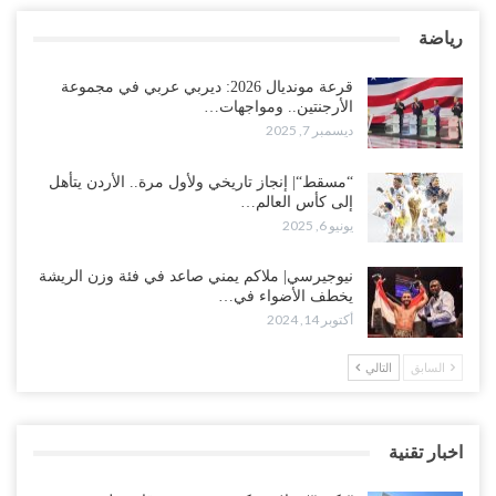
رياضة
قرعة مونديال 2026: ديربي عربي في مجموعة
الأرجنتين.. ومواجهات…
ديسمبر 7, 2025
“مسقط“| إنجاز تاريخي ولأول مرة.. الأردن يتأهل
إلى كأس العالم…
يونيو 6, 2025
نيوجيرسي| ملاكم يمني صاعد في فئة وزن الريشة
يخطف الأضواء في…
أكتوبر 14, 2024
السابق
التالي
اخبار تقنية