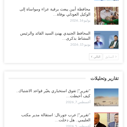
اختتام المؤتمر العلمي الثاني للأنف والأذن والحنجرة بجامعة صنعاء 2026..
محافظة أبين يبعث برقية عزاء ومواساة إلى
دعوات لتطوير خدمات السمع ومواكبة التقنيات…
الوكيل العوذلي بوفاة…
أغسطس 7, 2026
يوليو 16, 2026
“حضرموت“| عصيان مدني واسع ورفض للتجنيد السعودي يوسّعان
المحافظ الجنيدي يهنئ السيد القائد والرئيس
المواجهة مع الرياض..!
المشاط بذكرى…
أغسطس 6, 2026
يونيو 15, 2026
العقيلي يعلن تمرّد قيادات عسكرية.. أزمة “البطاقة الذكية” تمهّد لإقالات
السابق
التالي
واسعة وإعادة ترتيب المشهد العسكري..!
أغسطس 6, 2026
تقارير وتحليلات
ضربات صنعاء تربك التحشيدات السعودية شرق اليمن.. خسائر بشرية
وانسحابات وفوضى تعصف بمعسكرات حضرموت ومأرب..!
“تقرير“| تفوق استخباري يغيّر قواعد الاشتباك..
أغسطس 6, 2026
كيف أحبطت…
أغسطس 7, 2026
تداعيات هروب باكريت تتصاعد.. اعتقالات في الرياض وتوتر قبلي يهدد
بتعقيد المشهد في المهرة..!
“تقرير“| عرب جورنال: استقالة مدير مكتب
العليمي.. هل دخلت…
أغسطس 6, 2026
أغسطس 5, 2026