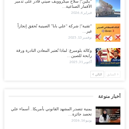
“بكين“| سلاح ميكروويف صيني قادر على تدمير
الأقمار الصناعية…
فبراير 6, 2026
“تقنية“| شركة “علي بابا” الصينية تُحقق إنجازاً
غير…
نوفمبر 13, 2025
وكالة بلومبرغ: لماذا تُعتبر المعادن النادرة ورقة
رابحة للصين…
أكتوبر 31, 2025
السابق
التالي
أخبار منوعة
يمنية تتصدر المشهد القانوني بأمريكا.. أسماء علي
تحصد جائزة…
يونيو 16, 2026