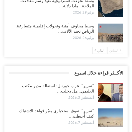
وسط تحولات استراتيجية تعيد رسم معادلات
الملاحة.. ماذا دلالة…
يوليو 29, 2026
وسط مخاوف أمنية وتحولات إقليمية متسارعة..
الرياض تجند الآلاف…
يوليو 26, 2026
السابق
التالي
الأكــثر قراءة خلال اسبوع
“تقرير“| عرب جورنال: استقالة مدير مكتب
العليمي.. هل دخلت…
أغسطس 5, 2026
“تقرير“| تفوق استخباري يغيّر قواعد الاشتباك..
كيف أحبطت…
أغسطس 7, 2026