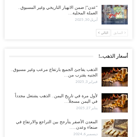
“عدن“| ضمن الانهيار التاريخي وغير المسبوق..
العملة المحلية…
أبريل 30, 2025
السابق
التالي
أسعار الذهب..!
الذهب يفاجئ الجميع بارتفاع مرعب وغير مسبوق..
الجنيه يقترب من…
فبراير 3, 2025
لأول مرة في تاريخ اليمن.. الذهب يشتعل مجدداً
في اليمن مسجلاً…
يناير 27, 2025
المعدن الأصفر يتأرجح بين التراجع والارتفاع في
صنعاء وعدن..…
ديسمبر 6, 2024