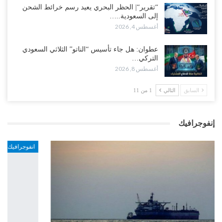
“تقرير“| الحظر البحري يعيد رسم خرائط الشحن
إلى السعودية..…
أغسطس 4, 2026
عطوان: هل جاء تأسيس “الناتو” الثلاثي السعودي
التركي…
أغسطس 8, 2026
السابق
التالي
1 من 11
إنفوجرافيك
انفوجرافيك