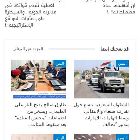
ان أفهمك.. حدد
لعملية تقدم قواتها في
مصطلحاتك“..!
مديرية الجوبة.. والسيطرة
على عشرات المواقع
الإستراتيجية..!
قد يعجبك ايضا
المزيد عن المؤلف
اليمن
اليمن
الشكوك السعودية تتسع حول
طارق صالح يفتح النار على
تقارب صنعاء والانتقالي
العليمي.. ويسخر من
وسط اتهامات للإمارات
اجتماعات “مجلس القيادة”
بتدبير “تحالف…
بعد سقوط المئات…
اليمن
اليمن