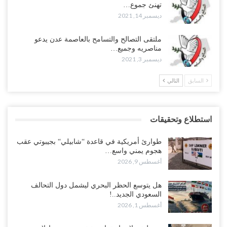
تهنئ جموع…
ديسمبر 14, 2021
ملتقى التصالح والتسامح بالعاصمة عدن يدعو
مناصريه وجميع…
ديسمبر 3, 2021
السابق
التالي
استطلاع وتحقيقات
طوارئ أمريكية في قاعدة “شابيلي“ بجيبوتي عقب
هجوم يمني واسع…
أغسطس 9, 2026
هل يتوسع الحظر البحري ليشمل دول التحالف
السعودي الجديد..!
أغسطس 1, 2026