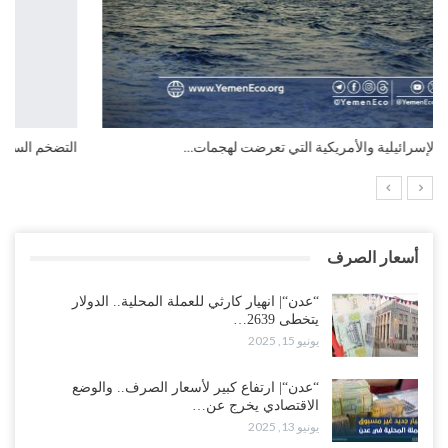
التضخم السنوي لمنطقة اليورو.. “إنفوجرافيك“..!
أسعار الصرف
“عدن“| انهيار كارثي للعملة المحلية.. الدولار
يتخطى 2639…
يونيو 15, 2025
“عدن“| ارتفاع كبير لأسعار الصرف.. والوضع
الاقتصادي يخرج عن…
يونيو 13, 2025