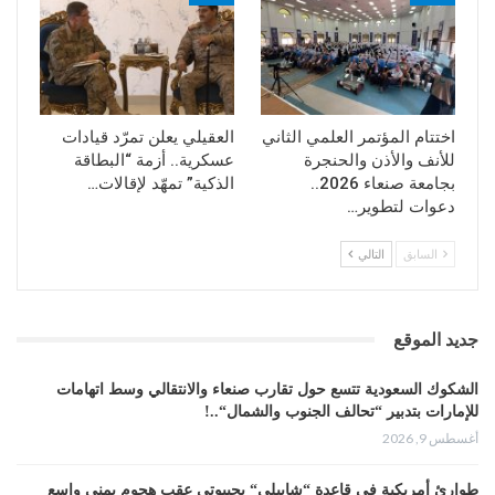
اختتام المؤتمر العلمي الثاني
العقيلي يعلن تمرّد قيادات
للأنف والأذن والحنجرة
عسكرية.. أزمة “البطاقة
بجامعة صنعاء 2026..
الذكية” تمهّد لإقالات…
دعوات لتطوير…
السابق
التالي
جديد الموقع
الشكوك السعودية تتسع حول تقارب صنعاء والانتقالي وسط اتهامات
للإمارات بتدبير “تحالف الجنوب والشمال“..!
أغسطس 9, 2026
طوارئ أمريكية في قاعدة “شابيلي“ بجيبوتي عقب هجوم يمني واسع