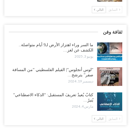
السابق
التالي
ثقافة وفن
ما السر وراء اهتزاز الأرض لـ9 أيام متواصلة..
الكشف عن لغز…
يونيو 3, 2025
“لوس أنجلوس“| الفيلم الفلسطيني “من المسافة
صفر” يترشح…
ديسمبر 19, 2024
كتابٌ يُعيدُ تعريفَ المستقبل: “الذكاء الاصطناعي“
يُنيرُ…
مارس 4, 2024
السابق
التالي