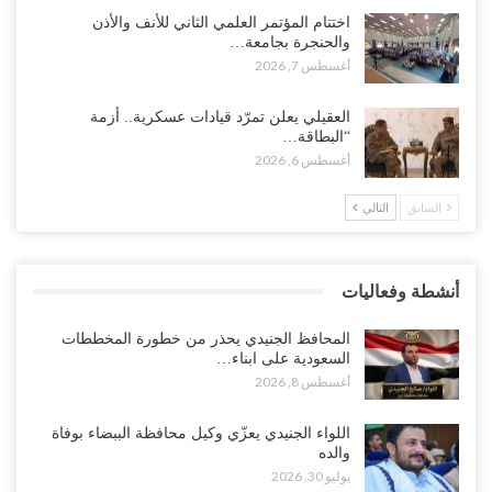
السعودية تحاول احتواء بن بريك بعد تهديده بالمواجهة.. هل بدأت معركة
اختتام المؤتمر العلمي الثاني للأنف والأذن
إسكات الصوت الحضرمي..!
والحنجرة بجامعة…
أغسطس 8, 2026
أغسطس 7, 2026
المحافظ الجنيدي يحذر من خطورة المخططات السعودية على ابناء
العقيلي يعلن تمرّد قيادات عسكرية.. أزمة
الجنوب..!
“البطاقة…
أغسطس 8, 2026
أغسطس 6, 2026
السابق
التالي
“تقرير“| تفوق استخباري يغيّر قواعد الاشتباك.. كيف أحبطت صنعاء
الهجوم السعودي قبل انطلاقه..!
أغسطس 7, 2026
أنشطة وفعاليات
“شبوة“| الرياض تستبق نهب نفط ثاني محافظة يمنية بالإطاحة بقادة
فصائل موالية للإمارات..!
المحافظ الجنيدي يحذر من خطورة المخططات
أغسطس 7, 2026
السعودية على ابناء…
أغسطس 8, 2026
“أبين“| احتجاجًا على تردي الأوضاع المعيشية.. إضراب يشل سوق الرباط
في يافع..!
اللواء الجنيدي يعزّي وكيل محافظة الببضاء بوفاة
والده
أغسطس 7, 2026
يوليو 30, 2026