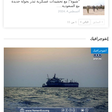
“شبوة“| مع تحشيدات عسكرية تنذر بجولة جديدة
مع السعودية..…
أغسطس 4, 2026
السابق
التالي
1 من 11
إنفوجرافيك
انفوجرافيك