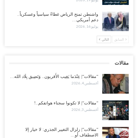
مع تصاعد الخلافات داخل “الرئاسي”.. أعضاء المجلس ينقلبون على
العليمي ويلغون قراراته ويضغطون لإقالة مدير…
واشنطن تمنح الرياض غطاءً سياسياً وعسكرياً..
أغسطس 3, 2026
دعم أمريكي…
يوليو 16, 2026
العطش وغياب الغاز يفاقمان مأساة الأهالي بعدن.. مدينة تغرق في دوامة
الانهيار الخدمي..!
السابق
التالي
أغسطس 3, 2026
“مقالات“| لا تكونوا سجناء هواتفكم..!
مقالات
أغسطس 3, 2026
“مقالات“| عِنْدَما يَغِيب الأَقربون.. وَتَضِيق بِلَاد الله…
أغسطس 4, 2026
“مقالات“| لا تكونوا سجناء هواتفكم..!
أغسطس 3, 2026
“مقالات“| زلزال التغيير الجذري: لا خيار إلا
الاصطفاف أو…