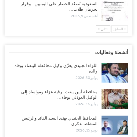
وسط معركة سعودية لإسقاط آخر معاقل الزبيدي.. القبائل تستنفر و”درع
السعودية تُصعّد الحصار على اليمنيين.. وقرار
الوطن” تبدأ الانتشار..!
بحرمان طلاب…
أغسطس 5, 2026
أغسطس 5, 2026
السابق
التالي
خلافات الرواتب تشعل مواجهة داخل معسكر التحالف… والإصلاح يصعّد
في جبهات مأرب وتعز والضالع..!
أغسطس 5, 2026
أنشطة وفعاليات
السعودية تُصعّد الحصار على اليمنيين.. وقرار بحرمان طلاب الشمال من
تعميد الشهادات يشعل غضباً واسعاً..!
اللواء الجنيدي يعزّي وكيل محافظة الببضاء بوفاة
أغسطس 5, 2026
والده
يوليو 30, 2026
العليمي يشغل خصومه بمعارك التعيينات.. وتحركات موازية للسيطرة على
ملفات المال والنفط..!
محافظة أبين يبعث برقية عزاء ومواساة إلى
الوكيل العوذلي بوفاة…
أغسطس 5, 2026
يوليو 16, 2026
“تقرير“| الحظر البحري يعيد رسم خرائط الشحن إلى السعودية.. ناقلات
المحافظ الجنيدي يهنئ السيد القائد والرئيس
النفط تلتف حول أفريقيا وسفن تعلن: “لا توجد شحنة…
المشاط بذكرى…
أغسطس 4, 2026
يونيو 15, 2026