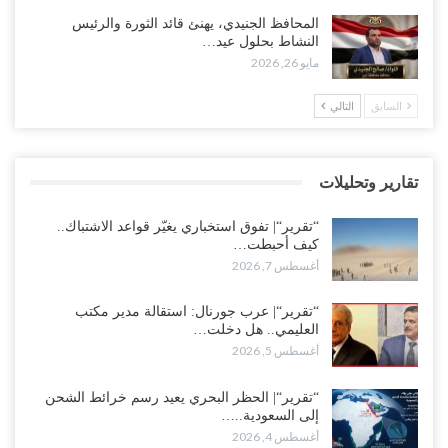
العليمي يواجه اتهامات بصفقة نفط سرية مع شركة أمريكية.. وبيع 2.5
المحافظ الجنيدي، يهنئ قائد الثورة والرئيس
مليون برميل يشعل غضب حضرموت..!
النشاط بحلول عيد…
أغسطس 4, 2026
مايو 26, 2026
مدير مكتب العليمي يقدم استقالته.. والخلافات تعصف بالرئاسي وصراع
السابق
التالي
محتدم على خليفته..!
أغسطس 4, 2026
تقارير وتحليلات
“تعز“| وسط إعادة رسم النفوذ السعودي.. الإصلاح يجدد اتهامه لطارق
بالتهريب وعينه على المحافظ..!
“تقرير“| تفوق استخباري يغيّر قواعد الاشتباك..
أغسطس 4, 2026
كيف أحبطت…
أغسطس 7, 2026
“شبوة“| مع تحشيدات عسكرية تنذر بجولة جديدة مع السعودية.. الإمارات
تعيد تحشيد قواتها في أهم سواحل اليمن على البحر…
“تقرير“| عرب جورنال: استقالة مدير مكتب
العليمي.. هل دخلت…
أغسطس 4, 2026
أغسطس 5, 2026
“الضالع“| حملة اجتثاث سعودية لأذرع الزبيدي من معقله الأبرز..!
“تقرير“| الحظر البحري يعيد رسم خرائط الشحن
أغسطس 4, 2026
إلى السعودية..…
أغسطس 4, 2026