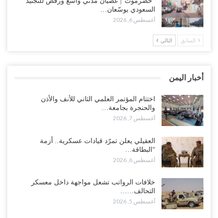
“حضرموت“| عصيان مدني واسع ورفض للتجنيد
بتعقيد المشهد في المهرة..!
السعودي يوسّعان…
أغسطس 6, 2026
أغسطس 6, 2026
السابق
التالي
“حضرموت“| في تصعيد غير مسبوق.. انتشار فصيل “مكافحة الإرهاب”
في أحياء المكلا بالتزامن مع العصيان المدني..!
أغسطس 6, 2026
أخبار اليمن
“حضرموت“| الانتقالي يرفع التصعيد بالعصيان المدني.. ورسالة تحدٍ
للسعودية بشأن النفط..!
اختتام المؤتمر العلمي الثاني للأنف والأذن
والحنجرة بجامعة…
أغسطس 6, 2026
أغسطس 7, 2026
“تقرير“| عرب جورنال: استقالة مدير مكتب العليمي.. هل دخلت سلطة
العقيلي يعلن تمرّد قيادات عسكرية.. أزمة
الرئاسي مرحلة التفكك المؤسسي..!
“البطاقة…
أغسطس 5, 2026
أغسطس 6, 2026
حضرموت على حافة الانفجار.. اشتباكات قبلية مع فصائل سعودية
خلافات الرواتب تشعل مواجهة داخل معسكر
وتعزيزات عسكرية لحماية ترتيبات تصدير النفط..!
التحالف……
أغسطس 5, 2026
أغسطس 5, 2026