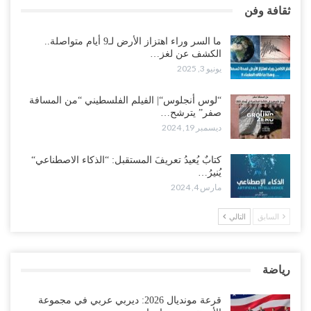
ثقافة وفن
ما السر وراء اهتزاز الأرض لـ9 أيام متواصلة..
الكشف عن لغز…
يونيو 3, 2025
“لوس أنجلوس“| الفيلم الفلسطيني “من المسافة
صفر” يترشح…
ديسمبر 19, 2024
كتابٌ يُعيدُ تعريفَ المستقبل: “الذكاء الاصطناعي“
يُنيرُ…
مارس 4, 2024
السابق
التالي
رياضة
قرعة مونديال 2026: ديربي عربي في مجموعة