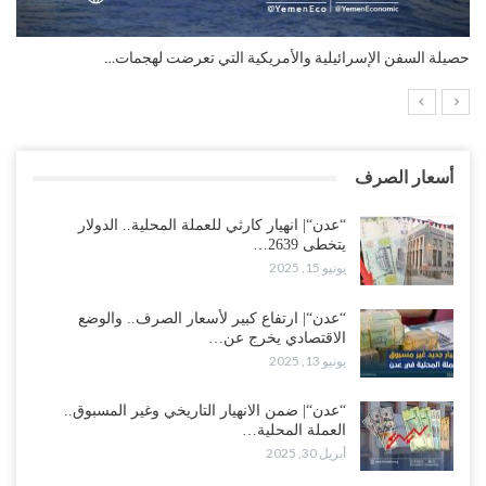
ات…
التضخم السنوي لمنطقة اليورو.. “إنفوجرافيك“..!
أسعار الصرف
“عدن“| انهيار كارثي للعملة المحلية.. الدولار
يتخطى 2639…
يونيو 15, 2025
“عدن“| ارتفاع كبير لأسعار الصرف.. والوضع
الاقتصادي يخرج عن…
يونيو 13, 2025
“عدن“| ضمن الانهيار التاريخي وغير المسبوق..
العملة المحلية…
أبريل 30, 2025