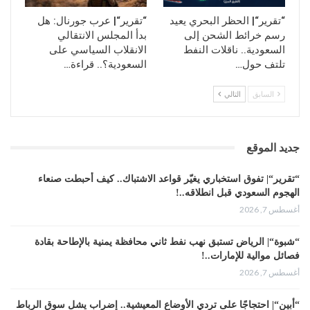
دونية مهينة، مهما كانت مبررات اختلافهم، وهو ما أصبح متكرراً
حدوثه، خصوصاً في الفترة الأخيرة، في تعامل قوات التحالف مع
“تقرير“| الحظر البحري يعيد
“تقرير“| عرب جورنال: هل
أتباعها من قوات الشرعية، سواء باستهدافهم قصفاً بالطائرات أو
رسم خرائط الشحن إلى
بدأ المجلس الانتقالي
السعودية.. ناقلات النفط
الانقلاب السياسي على
قطع كل أنواع الدعم والمخصصات المالية عنهم..
تلتف حول…
السعودية؟.. قراءة…
كما حدث مؤخراً في مأرب، الأمر الذي اضطر المحافظ العرادة إلى
مضاعفة إنتاج محطة صافر من الغاز المنزلي من 600 أسطوانة
السابق
التالي
إلى 1000 في اليوم ليغطي نفقات قوات هادي والإصلاح التي
وصلت أدنى درجات الضعف والتراجع أمام قوات صنعاء.
جديد الموقع
البوابة الإخبارية اليمنية
“تقرير“| تفوق استخباري يغيّر قواعد الاشتباك.. كيف أحبطت صنعاء
الهجوم السعودي قبل انطلاقه..!
أغسطس 7, 2026
“شبوة“| الرياض تستبق نهب نفط ثاني محافظة يمنية بالإطاحة بقادة
فصائل موالية للإمارات..!
أغسطس 7, 2026
“أبين“| احتجاجًا على تردي الأوضاع المعيشية.. إضراب يشل سوق الرباط