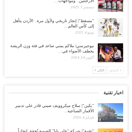
الأرجنتين.. ومواجهات…
ديسمبر 7, 2025
“مسقط“| إنجاز تاريخي ولأول مرة.. الأردن يتأهل
إلى كأس العالم…
يونيو 6, 2025
نيوجيرسي| ملاكم يمني صاعد في فئة وزن الريشة
يخطف الأضواء في…
أكتوبر 14, 2024
السابق
التالي
اخبار تقنية
“بكين“| سلاح ميكروويف صيني قادر على تدمير
الأقمار الصناعية…
فبراير 6, 2026
“تقنية“| شركة “علي بابا” الصينية تُحقق إنجازاً