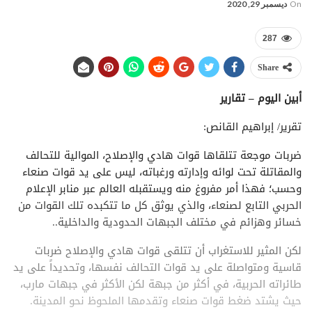
On
ديسمبر 29, 2020
287
Share
أبين اليوم – تقارير
تقرير/ إبراهيم القانص:
ضربات موجعة تتلقاها قوات هادي والإصلاح، الموالية للتحالف
والمقاتلة تحت لوائه وإدارته ورغباته، ليس على يد قوات صنعاء
وحسب؛ فهذا أمر مفروغ منه ويستقبله العالم عبر منابر الإعلام
الحربي التابع لصنعاء، والذي يوثق كل ما تتكبده تلك القوات من
خسائر وهزائم في مختلف الجبهات الحدودية والداخلية..
لكن المثير للاستغراب أن تتلقى قوات هادي والإصلاح ضربات
قاسية ومتواصلة على يد قوات التحالف نفسها، وتحديداً على يد
طائراته الحربية، في أكثر من جبهة لكن الأكثر في جبهات مارب،
حيث يشتد ضغط قوات صنعاء وتقدمها الملحوظ نحو المدينة.