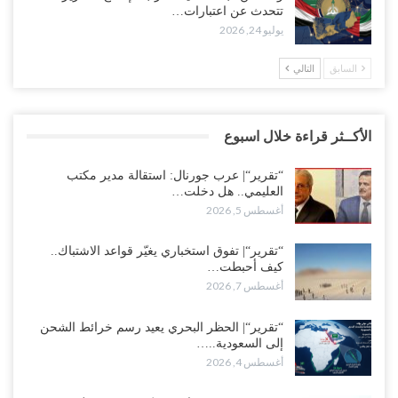
تتحدث عن اعتبارات…
يوليو 24, 2026
السابق
التالي
الأكــثر قراءة خلال اسبوع
“تقرير“| عرب جورنال: استقالة مدير مكتب
العليمي.. هل دخلت…
أغسطس 5, 2026
“تقرير“| تفوق استخباري يغيّر قواعد الاشتباك..
كيف أحبطت…
أغسطس 7, 2026
“تقرير“| الحظر البحري يعيد رسم خرائط الشحن
إلى السعودية..…
أغسطس 4, 2026