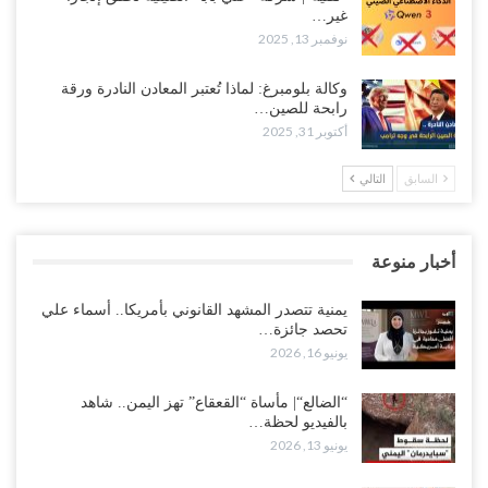
غير…
نوفمبر 13, 2025
وكالة بلومبرغ: لماذا تُعتبر المعادن النادرة ورقة
رابحة للصين…
أكتوبر 31, 2025
السابق
التالي
أخبار منوعة
يمنية تتصدر المشهد القانوني بأمريكا.. أسماء علي
تحصد جائزة…
يونيو 16, 2026
“الضالع“| مأساة “القعقاع” تهز اليمن.. شاهد
بالفيديو لحظة…
يونيو 13, 2026