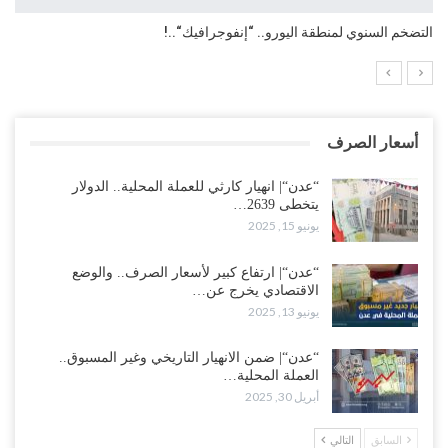
التضخم السنوي لمنطقة اليورو.. “إنفوجرافيك“..!
أسعار الصرف
“عدن“| انهيار كارثي للعملة المحلية.. الدولار
يتخطى 2639…
يونيو 15, 2025
“عدن“| ارتفاع كبير لأسعار الصرف.. والوضع
الاقتصادي يخرج عن…
يونيو 13, 2025
“عدن“| ضمن الانهيار التاريخي وغير المسبوق..
العملة المحلية…
أبريل 30, 2025
السابق
التالي