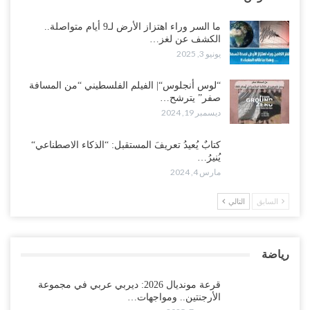
ما السر وراء اهتزاز الأرض لـ9 أيام متواصلة..
الكشف عن لغز…
يونيو 3, 2025
“لوس أنجلوس“| الفيلم الفلسطيني “من المسافة
صفر” يترشح…
ديسمبر 19, 2024
كتابٌ يُعيدُ تعريفَ المستقبل: “الذكاء الاصطناعي“
يُنيرُ…
مارس 4, 2024
السابق
التالي
رياضة
قرعة مونديال 2026: ديربي عربي في مجموعة
الأرجنتين.. ومواجهات…