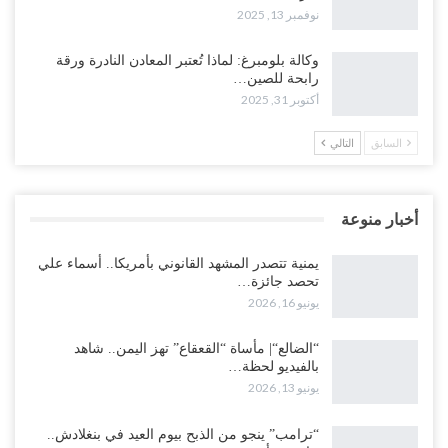
نوفمبر 13, 2025
وكالة بلومبرغ: لماذا تُعتبر المعادن النادرة ورقة
رابحة للصين…
أكتوبر 31, 2025
السابق
التالي
أخبار منوعة
يمنية تتصدر المشهد القانوني بأمريكا.. أسماء علي
تحصد جائزة…
يونيو 16, 2026
“الضالع“| مأساة “القعقاع” تهز اليمن.. شاهد
بالفيديو لحظة…
يونيو 13, 2026
“ترامب” ينجو من الذبح بيوم العيد في بنغلادش..