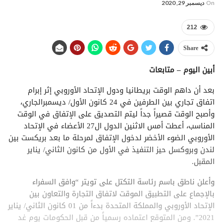
On
ديسمبر 29, 2020
212
Share
أبين اليوم – متابعات
بعد أن داهم الوقت بريطانيا ودول الإتحاد الأوروبي إثر إبرام
اتفاق تجاري بين الطرفين في 24 كانون الأول/ ديسمبرالجاري،
وأصبح الوقت قصيراً جداً ليتم التصديق على الإتفاق في الوقت
المناسب، أعطت أمس الاثنين الدول ال27 الأعضاء في الإتحاد
الأوروبي الضوء الأخضر لدخول الإتفاق لمرحلة ما بعد بريكست بين
لندن وبروكسل حيز التنفيذ في الأول من كانون الثاني/ يناير
المقبل.
وأعلن ناطق باسم رئاسة التكتل على تويتر “وافق السفراء
بالإجماع على التطبيق الموقت لاتفاق التجارة والتعاون بين
الإتحاد الأوروبي والمملكة المتحدة بدءاً من 01 كانون الثاني/ يناير
2021”. ومن المتوقع اعتماده رسمياً من قبل الحكومات يوم غد