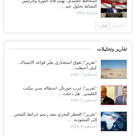
المحافظ الجنيدي، يهنئ قائد الثورة والرئيس
مليون برميل يشعل غضب حضرموت..!
النشاط بحلول عيد…
أغسطس 4, 2026
مايو 26, 2026
مدير مكتب العليمي يقدم استقالته.. والخلافات تعصف بالرئاسي وصراع
السابق
التالي
محتدم على خليفته..!
أغسطس 4, 2026
تقارير وتحليلات
“تعز“| وسط إعادة رسم النفوذ السعودي.. الإصلاح يجدد اتهامه لطارق
بالتهريب وعينه على المحافظ..!
“تقرير“| تفوق استخباري يغيّر قواعد الاشتباك..
أغسطس 4, 2026
كيف أحبطت…
أغسطس 7, 2026
“شبوة“| مع تحشيدات عسكرية تنذر بجولة جديدة مع السعودية.. الإمارات
تعيد تحشيد قواتها في أهم سواحل اليمن على البحر…
“تقرير“| عرب جورنال: استقالة مدير مكتب
العليمي.. هل دخلت…
أغسطس 4, 2026
أغسطس 5, 2026
“الضالع“| حملة اجتثاث سعودية لأذرع الزبيدي من معقله الأبرز..!
“تقرير“| الحظر البحري يعيد رسم خرائط الشحن
أغسطس 4, 2026
إلى السعودية..…
أغسطس 4, 2026
“مقالات“| عِنْدَما يَغِيب الأَقربون.. وَتَضِيق بِلَاد الله الوَاسِعَة.. تَبْقَى صَنْعَاء
هِيَ الحِضْنُ الدَّافِئُ…