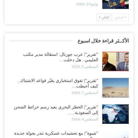
يوليو 24, 2026
السابق
التالي
الأكــثر قراءة خلال اسبوع
“تقرير“| عرب جورنال: استقالة مدير مكتب
العليمي.. هل دخلت…
أغسطس 5, 2026
“تقرير“| تفوق استخباري يغيّر قواعد الاشتباك..
كيف أحبطت…
أغسطس 7, 2026
“تقرير“| الحظر البحري يعيد رسم خرائط الشحن
إلى السعودية..…
أغسطس 4, 2026
“شبوة“| مع تحشيدات عسكرية تنذر بجولة جديدة