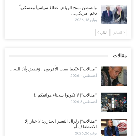
العليمي ويلغون قراراته ويضغطون لإقالة مدير…
واشنطن تمنح الرياض غطاءً سياسياً وعسكرياً..
أغسطس 3, 2026
دعم أمريكي…
يوليو 16, 2026
العطش وغياب الغاز يفاقمان مأساة الأهالي بعدن.. مدينة تغرق في دوامة
الانهيار الخدمي..!
السابق
التالي
أغسطس 3, 2026
“مقالات“| لا تكونوا سجناء هواتفكم..!
مقالات
أغسطس 3, 2026
“مقالات“| عِنْدَما يَغِيب الأَقربون.. وَتَضِيق بِلَاد الله…
أغسطس 4, 2026
“مقالات“| لا تكونوا سجناء هواتفكم..!
أغسطس 3, 2026
“مقالات“| زلزال التغيير الجذري: لا خيار إلا
الاصطفاف أو…
يوليو 26, 2026