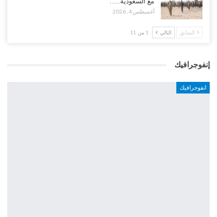
مع السعودية..…
أغسطس 4, 2026
السابق
التالي
1 من 11
إنفوجرافيك
انفوجرافيك