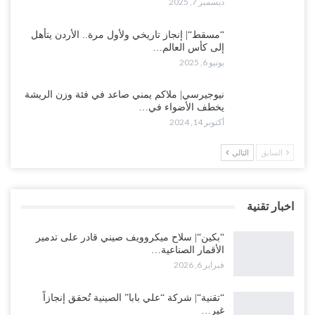
ديسمبر 7, 2025
“مسقط“| إنجاز تاريخي ولأول مرة.. الأردن يتأهل
إلى كأس العالم…
يونيو 6, 2025
نيوجيرسي| ملاكم يمني صاعد في فئة وزن الريشة
يخطف الأضواء في…
أكتوبر 14, 2024
السابق
التالي
اخبار تقنية
“بكين“| سلاح ميكروويف صيني قادر على تدمير
الأقمار الصناعية…
فبراير 6, 2026
“تقنية“| شركة “علي بابا” الصينية تُحقق إنجازاً
غير…