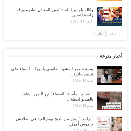
وكالة بلومبرغ: لماذا تُعتبر المعادن النادرة ورقة
رابحة للصين…
أكتوبر 31, 2025
السابق
التالي
أخبار منوعة
يمنية تتصدر المشهد القانوني بأمريكا.. أسماء علي
تحصد جائزة…
يونيو 16, 2026
“الضالع“| مأساة “القعقاع” تهز اليمن.. شاهد
بالفيديو لحظة…
يونيو 13, 2026
“ترامب” ينجو من الذبح بيوم العيد في بنغلادش..
جاموس أمهق…
مايو 29, 2026