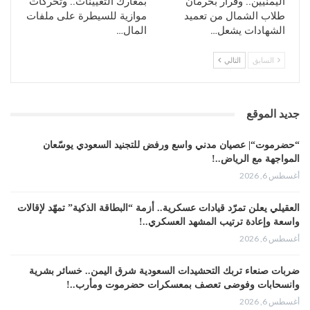
اليمنيين.. وقرار بحرمان
بمعارك التعيينات.. وتحركات
طلاب الشمال من تعميد
موازية للسيطرة على ملفات
الشهادات يشعل…
المال…
السابق
التالي
جديد الموقع
“حضرموت“| عصيان مدني واسع ورفض للتجنيد السعودي يوسّعان
المواجهة مع الرياض..!
أغسطس 6, 2026
العقيلي يعلن تمرّد قيادات عسكرية.. أزمة “البطاقة الذكية” تمهّد لإقالات
واسعة وإعادة ترتيب المشهد العسكري..!
أغسطس 6, 2026
ضربات صنعاء تربك التحشيدات السعودية شرق اليمن.. خسائر بشرية
وانسحابات وفوضى تعصف بمعسكرات حضرموت ومأرب..!
أغسطس 6, 2026