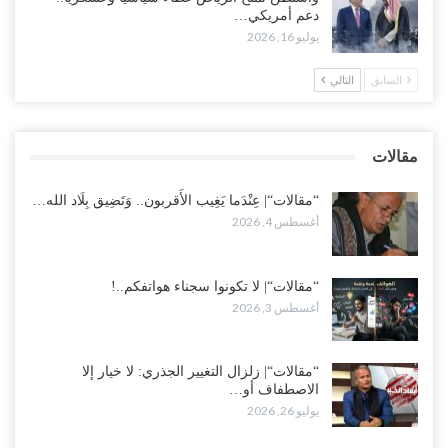
دعم أمريكي…
“تعز“| مع اقتراب إعادة الهيكلة السعودية.. سباق بين طارق والإصلاح
يوليو 16, 2026
لإشعال حرب..!
أغسطس 2, 2026
السابق
التالي
“حضرموت“| تغييرات سعودية بصفوف قيادة “درع الوطن” المتمركز
بالعبر.. هل بدأت الرياض إعادة هيكلة فصائلها بعد…
مقالات
أغسطس 2, 2026
“مقالات“| عِنْدَما يَغِيب الأَقربون.. وَتَضِيق بِلَاد الله…
أغسطس 4, 2026
“مقالات“| لا تكونوا سجناء هواتفكم..!
أغسطس 3, 2026
“مقالات“| زلزال التغيير الجذري: لا خيار إلا
الاصطفاف أو…
يوليو 26, 2026