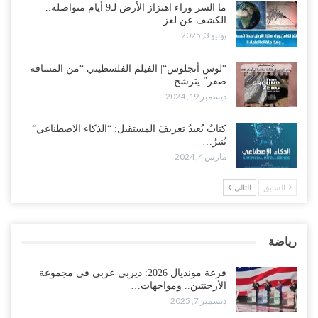
ما السر وراء اهتزاز الأرض لـ9 أيام متواصلة..
الكشف عن لغز…
يونيو 3, 2025
“لوس أنجلوس“| الفيلم الفلسطيني “من المسافة
صفر” يترشح…
ديسمبر 19, 2024
كتابٌ يُعيدُ تعريفَ المستقبل: “الذكاء الاصطناعي“
يُنيرُ…
مارس 4, 2024
السابق
التالي
رياضة
قرعة مونديال 2026: ديربي عربي في مجموعة
الأرجنتين.. ومواجهات…
ديسمبر 7, 2025