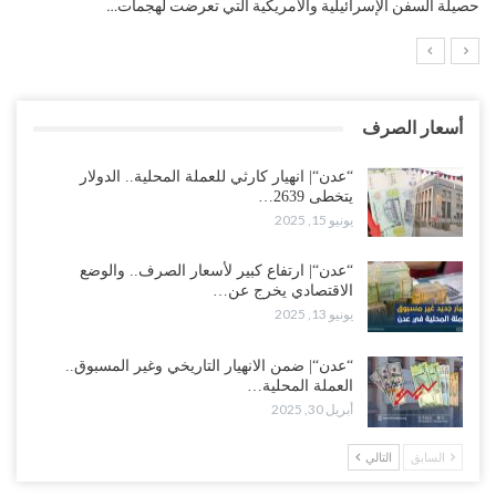
التضخم السنوي لمنطقة اليورو.. “إنفوجرافيك“..!
أسعار الصرف
“عدن“| انهيار كارثي للعملة المحلية.. الدولار
يتخطى 2639…
يونيو 15, 2025
“عدن“| ارتفاع كبير لأسعار الصرف.. والوضع
الاقتصادي يخرج عن…
يونيو 13, 2025
“عدن“| ضمن الانهيار التاريخي وغير المسبوق..
العملة المحلية…
أبريل 30, 2025
السابق
التالي