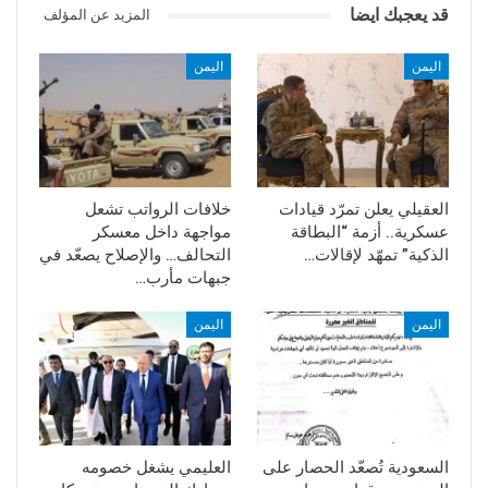
قد يعجبك ايضا
المزيد عن المؤلف
اليمن
اليمن
العقيلي يعلن تمرّد قيادات
خلافات الرواتب تشعل
عسكرية.. أزمة “البطاقة
مواجهة داخل معسكر
الذكية” تمهّد لإقالات…
التحالف… والإصلاح يصعّد في
جبهات مأرب…
اليمن
اليمن
السعودية تُصعّد الحصار على
العليمي يشغل خصومه