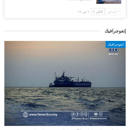
السابق
التالي
1 من 11
إنفوجرافيك
انفوجرافيك