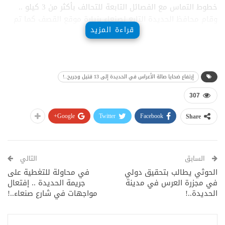
خطوط التماس مع الفصائل التابعة للتحالف بأكثر من 3 كيلو ..
وقام محافظ الحديدة التابع لصنعاء بزيارة موقع القصف كما تم
قراءة المزيد
إسعاف الجرحى إلى مستشفيات حكومية في المدينة.
إرتفاع ضحايا صالة الأعراس في الحديدة إلى 13 قتيل وجريح..!
307
Google+
Twitter
Facebook
Share
السابق
التالي
الحوثي يطالب بتحقيق دولي
في محاولة للتغطية على
في مجزرة العرس في مدينة
جريمة الحديدة .. إفتعال
الحديدة..!
مواجهات في شارع صنعاء..!