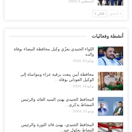
أغسطس 4, 2026
أغسطس 5, 2026
السابق
التالي
العليمي يواجه اتهامات بصفقة نفط سرية مع شركة أمريكية.. وبيع 2.5
مليون برميل يشعل غضب حضرموت..!
أغسطس 4, 2026
أنشطة وفعاليات
مدير مكتب العليمي يقدم استقالته.. والخلافات تعصف بالرئاسي وصراع
محتدم على خليفته..!
اللواء الجنيدي يعزّي وكيل محافظة الببضاء بوفاة
أغسطس 4, 2026
والده
يوليو 30, 2026
“تعز“| وسط إعادة رسم النفوذ السعودي.. الإصلاح يجدد اتهامه لطارق
بالتهريب وعينه على المحافظ..!
محافظة أبين يبعث برقية عزاء ومواساة إلى
الوكيل العوذلي بوفاة…
أغسطس 4, 2026
يوليو 16, 2026
“شبوة“| مع تحشيدات عسكرية تنذر بجولة جديدة مع السعودية.. الإمارات
المحافظ الجنيدي يهنئ السيد القائد والرئيس
تعيد تحشيد قواتها في أهم سواحل اليمن على البحر…
المشاط بذكرى…
أغسطس 4, 2026
يونيو 15, 2026
“الضالع“| حملة اجتثاث سعودية لأذرع الزبيدي من معقله الأبرز..!
المحافظ الجنيدي، يهنئ قائد الثورة والرئيس
أغسطس 4, 2026
النشاط بحلول عيد…