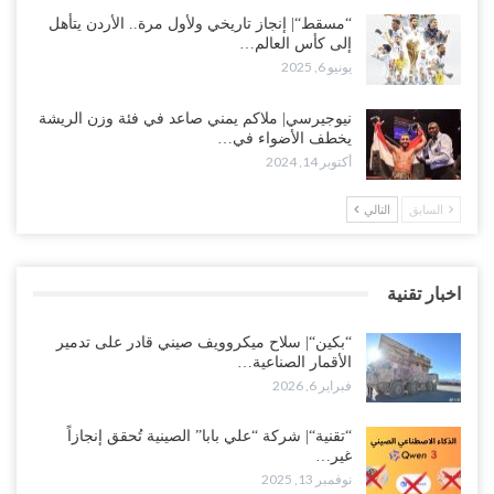
“مسقط“| إنجاز تاريخي ولأول مرة.. الأردن يتأهل
إلى كأس العالم…
يونيو 6, 2025
نيوجيرسي| ملاكم يمني صاعد في فئة وزن الريشة
يخطف الأضواء في…
أكتوبر 14, 2024
السابق
التالي
اخبار تقنية
“بكين“| سلاح ميكروويف صيني قادر على تدمير
الأقمار الصناعية…
فبراير 6, 2026
“تقنية“| شركة “علي بابا” الصينية تُحقق إنجازاً
غير…
نوفمبر 13, 2025