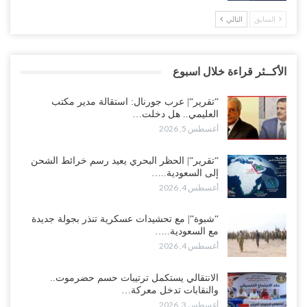
السابق
التالي
الأكــثر قراءة خلال اسبوع
“تقرير“| عرب جورنال: استقالة مدير مكتب
العليمي.. هل دخلت…
أغسطس 5, 2026
“تقرير“| الحظر البحري يعيد رسم خرائط الشحن
إلى السعودية..…
أغسطس 4, 2026
“شبوة“| مع تحشيدات عسكرية تنذر بجولة جديدة
مع السعودية..…
أغسطس 4, 2026
الانتقالي يستكمل ترتيبات حسم حضرموت..
والنقابات تدخل معركة…
أغسطس 3, 2026