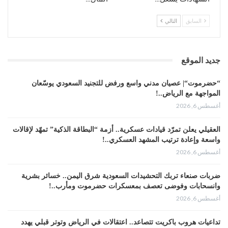
السابق
التالي
جديد الموقع
“حضرموت“| عصيان مدني واسع ورفض للتجنيد السعودي يوسّعان
المواجهة مع الرياض..!
أغسطس 6, 2026
العقيلي يعلن تمرّد قيادات عسكرية.. أزمة “البطاقة الذكية” تمهّد لإقالات
واسعة وإعادة ترتيب المشهد العسكري..!
أغسطس 6, 2026
ضربات صنعاء تربك التحشيدات السعودية شرق اليمن.. خسائر بشرية
وانسحابات وفوضى تعصف بمعسكرات حضرموت ومأرب..!
أغسطس 6, 2026
تداعيات هروب باكريت تتصاعد.. اعتقالات في الرياض وتوتر قبلي يهدد