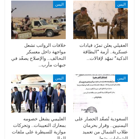
اليمن
اليمن
العقيلي يعلن تمرّد قيادات
خلافات الرواتب تشعل
عسكرية.. أزمة “البطاقة
مواجهة داخل معسكر
الذكية” تمهّد لإقالات…
التحالف… والإصلاح يصعّد في
جبهات مأرب…
اليمن
اليمن
السعودية تُصعّد الحصار على
العليمي يشغل خصومه
اليمنيين.. وقرار بحرمان
بمعارك التعيينات.. وتحركات
طلاب الشمال من تعميد
موازية للسيطرة على ملفات
الشهادات يشعل…
المال…