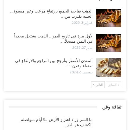
الذهب يفاجئ الجميع بارتفاع مرعب وغير مسبوق..
الجنيه يقترب من…
فبراير 3, 2025
لأول مرة في تاريخ اليمن.. الذهب يشتعل مجدداً
في اليمن مسجلاً…
يناير 27, 2025
المعدن الأصفر يتأرجح بين التراجع والارتفاع في
صنعاء وعدن..…
ديسمبر 6, 2024
السابق
التالي
ثقافة وفن
ما السر وراء اهتزاز الأرض لـ9 أيام متواصلة..
الكشف عن لغز…