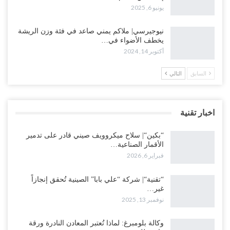
يونيو 6, 2025
نيوجيرسي| ملاكم يمني صاعد في فئة وزن الريشة
يخطف الأضواء في…
أكتوبر 14, 2024
السابق
التالي
اخبار تقنية
“بكين“| سلاح ميكروويف صيني قادر على تدمير
الأقمار الصناعية…
فبراير 6, 2026
“تقنية“| شركة “علي بابا” الصينية تُحقق إنجازاً
غير…
نوفمبر 13, 2025
وكالة بلومبرغ: لماذا تُعتبر المعادن النادرة ورقة