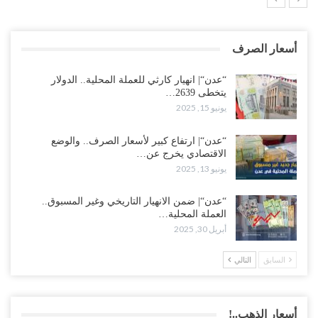
أسعار الصرف
“عدن“| انهيار كارثي للعملة المحلية.. الدولار
يتخطى 2639…
يونيو 15, 2025
“عدن“| ارتفاع كبير لأسعار الصرف.. والوضع
الاقتصادي يخرج عن…
يونيو 13, 2025
“عدن“| ضمن الانهيار التاريخي وغير المسبوق..
العملة المحلية…
أبريل 30, 2025
السابق
التالي
أسعار الذهب..!