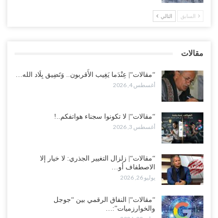
لإشعال حرب..!
أغسطس 2, 2026
السابق
التالي
“حضرموت“| تغييرات سعودية بصفوف قيادة “درع الوطن” المتمركز
بالعبر.. هل بدأت الرياض إعادة هيكلة فصائلها بعد…
مقالات
أغسطس 2, 2026
“مقالات“| عِنْدَما يَغِيب الأَقربون.. وَتَضِيق بِلَاد الله…
أغسطس 4, 2026
“مقالات“| لا تكونوا سجناء هواتفكم..!
أغسطس 3, 2026
“مقالات“| زلزال التغيير الجذري: لا خيار إلا
الاصطفاف أو…
يوليو 26, 2026
“مقالات“| النفاق الرقمي بين “جوجل
والخوارزميات”:…