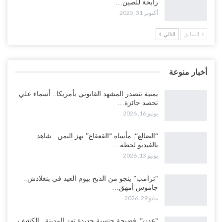
رابحة للصين…
أكتوبر 31, 2025
السابق
التالي
أخبار منوعة
يمنية تتصدر المشهد القانوني بأمريكا.. أسماء علي
تحصد جائزة…
يونيو 16, 2026
“الضالع“| مأساة “القعقاع” تهز اليمن.. شاهد
بالفيديو لحظة…
يونيو 13, 2026
“ترامب” ينجو من الذبح بيوم العيد في بنغلادش..
جاموس أمهق…
مايو 29, 2026
“عدن“| فضيحة جنسية جديدة تهز المدينة.. الكشف