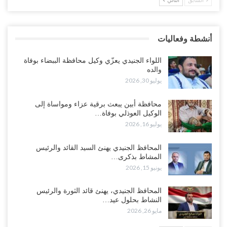
العليمي يواجه اتهامات بصفقة نفط سرية مع شركة أمريكية.. وبيع 2.5
مليون برميل يشعل غضب حضرموت..!
أغسطس 4, 2026
أنشطة وفعاليات
مدير مكتب العليمي يقدم استقالته.. والخلافات تعصف بالرئاسي وصراع
محتدم على خليفته..!
اللواء الجنيدي يعزّي وكيل محافظة الببضاء بوفاة
أغسطس 4, 2026
والده
يوليو 30, 2026
“تعز“| وسط إعادة رسم النفوذ السعودي.. الإصلاح يجدد اتهامه لطارق
بالتهريب وعينه على المحافظ..!
محافظة أبين يبعث برقية عزاء ومواساة إلى
الوكيل العوذلي بوفاة…
أغسطس 4, 2026
يوليو 16, 2026
“شبوة“| مع تحشيدات عسكرية تنذر بجولة جديدة مع السعودية.. الإمارات
المحافظ الجنيدي يهنئ السيد القائد والرئيس
تعيد تحشيد قواتها في أهم سواحل اليمن على البحر…
المشاط بذكرى…
أغسطس 4, 2026
يونيو 15, 2026
“الضالع“| حملة اجتثاث سعودية لأذرع الزبيدي من معقله الأبرز..!
المحافظ الجنيدي، يهنئ قائد الثورة والرئيس
أغسطس 4, 2026
النشاط بحلول عيد…
مايو 26, 2026
“مقالات“| عِنْدَما يَغِيب الأَقربون.. وَتَضِيق بِلَاد الله الوَاسِعَة.. تَبْقَى صَنْعَاء