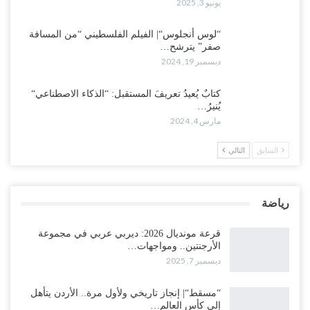
يونيو 3, 2025
“لوس أنجلوس“| الفيلم الفلسطيني “من المسافة
صفر” يترشح…
ديسمبر 19, 2024
كتابٌ يُعيدُ تعريفَ المستقبل: “الذكاء الاصطناعي“
يُنيرُ…
مارس 4, 2024
السابق
التالي
رياضة
قرعة مونديال 2026: ديربي عربي في مجموعة
الأرجنتين.. ومواجهات…
ديسمبر 7, 2025
“مسقط“| إنجاز تاريخي ولأول مرة.. الأردن يتأهل
إلى كأس العالم…