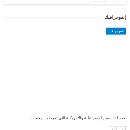
إنفوجرافيك
انفوجرافيك
التضخم السنوي لمنطقة اليورو.. “إنفوجرافيك“..!