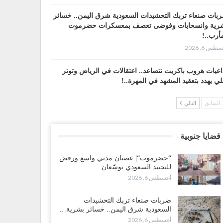
بات صنعاء تربك التحشيدات السعودية شرق اليمن.. خسائر
رية وانسحابات وفوضى تعصف بمعسكرات حضرموت
أرب..!
طس 6, 2026
اعيات هروب باكريت تتصاعد.. اعتقالات في الرياض وتوتر
لي يهدد بتعقيد المشهد في المهرة..!
طس 6, 2026
السابق
التالي
ضرموت“| في تصعيد غير مسبوق.. انتشار فصيل “مكافحة
إرهاب” في أحياء المكلا بالتزامن مع العصيان المدني..!
قضايا جنوبية
طس 6, 2026
“حضرموت“| عصيان مدني واسع ورفض
ضرموت“| الانتقالي يرفع التصعيد بالعصيان المدني.. ورسالة
للتجنيد السعودي يوسّعان…
دٍ للسعودية بشأن النفط..!
أغسطس 6, 2026
طس 6, 2026
ضربات صنعاء تربك التحشيدات
قرير“| عرب جورنال: استقالة مدير مكتب العليمي.. هل
السعودية شرق اليمن.. خسائر بشرية…
لت سلطة الرئاسي مرحلة التفكك المؤسسي..!
أغسطس 6, 2026