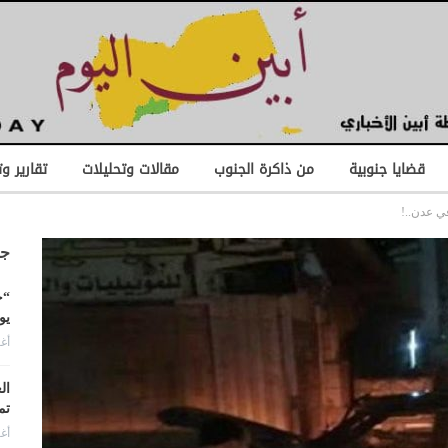
قضايا جنوبية
من ذاكرة الجنوب
مقالات وتحليلات
تقارير و
ي عدن..!
جد
“ح
يو
أغس
ال
تم
أغس