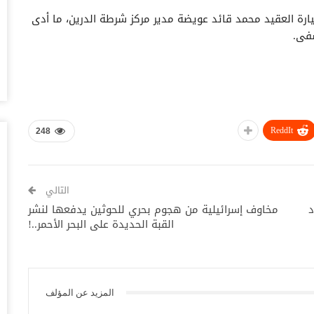
أغس
رة العقيد محمد قائد عويضة مدير مركز شرطة الدرين، ما أدى
شفى.
حض
سع
أغس
وس
تس
ReddIt
248
أغس
خل
وا
التالي
أغس
د
مخاوف إسرائيلية من هجوم بحري للحوثين يدفعها لنشر
القبة الحديدة على البحر الأحمر..!
ال
ال
أغس
المزيد عن المؤلف
ال
لل