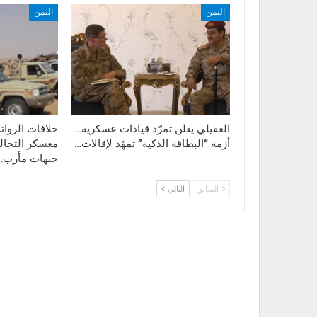
اليمن
اليمن
العقيلي يعلن تمرّد قيادات عسكرية..
خلافات الروا
أزمة “البطاقة الذكية” تمهّد لإقالات…
معسكر التحال
جبهات مأرب…
السابق
التالي