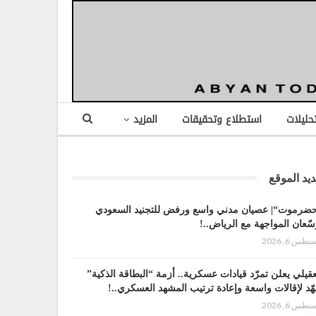
تحليلات
استطلاع وتحقيقات
المزيد
يد الموقع
ضرموت“| عصيان مدني واسع ورفض للتجنيد السعودي
سّعان المواجهة مع الرياض..!
طس 6, 2026
عقيلي يعلن تمرّد قيادات عسكرية.. أزمة “البطاقة الذكية”
هّد لإقالات واسعة وإعادة ترتيب المشهد العسكري..!
طس 6, 2026