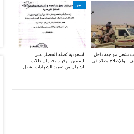
اليمن
أغس
“ت
ال
تو
أغس
ال
تب تشعل مواجهة داخل
السعودية تُصعّد الحصار على
وبيع 2.5 مليون ب
ف… والإصلاح يصعّد في
اليمنيين.. وقرار بحرمان طلاب
أغس
الشمال من تعميد الشهادات يشعل…
مد
با
أغس
“ت
لط
أغس