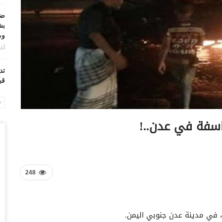
ضر
بش
وم
أغس
تد
قب
أغس
“ح
اسفة في عدن..!
ال
أغس
“ح
تح
248
أغس
“ت
، في مدينة عدن جنوبي اليمن.
دخ