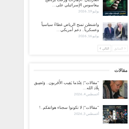
بيغاسوس الإسرائيلي على…
ضرموت“| بعد اقتحام منزل شيخ بارز.. قبائل الصحراء
يوليو 19, 2026
يمنية تبدأ احتشاداً على الحدود السعودية..!
طس 2, 2026
واشنطن تمنح الرياض غطاءً سياسياً
وعسكرياً.. دعم أمريكي…
يوليو 16, 2026
ط غضبٍ جنوباً.. دعوات لإغلاق مطرح فدغم مع تحوله من
سكر للتجنيد إلى ساحة لتصفية قادة التحالف..!
السابق
التالي
طس 2, 2026
عز“| مع اقتراب إعادة الهيكلة السعودية.. سباق بين طارق
لإصلاح لإشعال حرب..!
مقالات
طس 2, 2026
“مقالات“| عِنْدَما يَغِيب الأَقربون.. وَتَضِيق
بِلَاد الله…
ضرموت“| تغييرات سعودية بصفوف قيادة “درع الوطن”
أغسطس 4, 2026
متمركز بالعبر.. هل بدأت الرياض إعادة هيكلة فصائلها بعد…
طس 2, 2026
“مقالات“| لا تكونوا سجناء هواتفكم..!
أغسطس 3, 2026