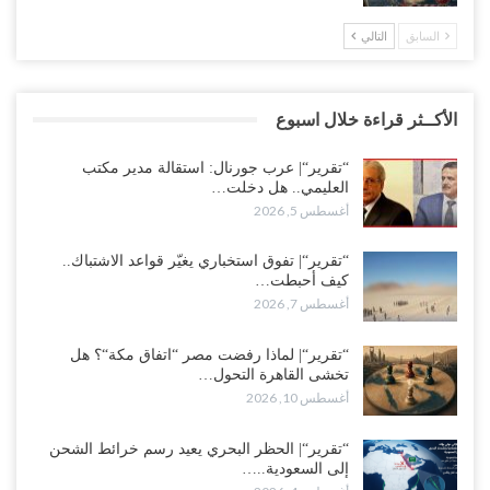
السابق
التالي
الأكــثر قراءة خلال اسبوع
“تقرير“| عرب جورنال: استقالة مدير مكتب
العليمي.. هل دخلت…
أغسطس 5, 2026
“تقرير“| تفوق استخباري يغيّر قواعد الاشتباك..
كيف أحبطت…
أغسطس 7, 2026
“تقرير“| لماذا رفضت مصر “اتفاق مكة“؟ هل
تخشى القاهرة التحول…
أغسطس 10, 2026
“تقرير“| الحظر البحري يعيد رسم خرائط الشحن
إلى السعودية..…