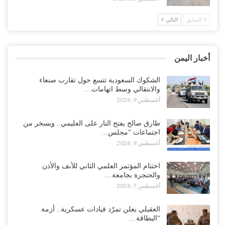
طوارئ أمريكية في قاعدة “شابيلي“ بجيبوتي عقب هجوم يمني واسع
السابق
التالي
على التحشيدات السعودية غرب اليمن..!
أغسطس 9, 2026
أخبار اليمن
حملة اعتقالات في المكلا على خلفية العصيان المدني وتصاعد الاحتجاجات
ضد تدهور الأوضاع..!
الشكوك السعودية تتسع حول تقارب صنعاء
أغسطس 9, 2026
والانتقالي وسط اتهامات…
أغسطس 9, 2026
وسط مخاوف من انقلاب جديد مع اقتراب تصعيد شامل.. السعودية تحتجز
المزيد من قادة الانتقالي مع استدعائهم بغطاء التنظيم..!
طارق صالح يفتح النار على العليمي.. ويسخر من
أغسطس 9, 2026
اجتماعات “مجلس…
أغسطس 9, 2026
الانتقالي يحاصر قوات سعودية في الضالع.. والرياض تلوّح بالخيار
العسكري..!
اختتام المؤتمر العلمي الثاني للأنف والأذن
أغسطس 9, 2026
والحنجرة بجامعة…
أغسطس 7, 2026
طارق صالح يفتح النار على العليمي.. ويسخر من اجتماعات “مجلس
القيادة” بعد سقوط المئات من جنوده..!
العقيلي يعلن تمرّد قيادات عسكرية.. أزمة
أغسطس 9, 2026
“البطاقة…