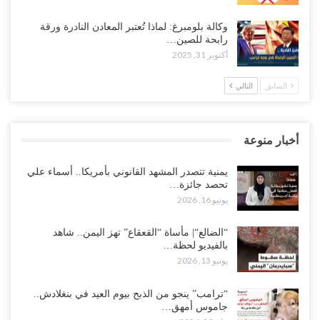
وكالة بلومبرغ: لماذا تُعتبر المعادن النادرة ورقة
رابحة للصين…
أكتوبر 31, 2025
السابق
التالي
أخبار منوعة
يمنية تتصدر المشهد القانوني بأمريكا.. أسماء علي
تحصد جائزة…
يونيو 16, 2026
“الضالع“| مأساة “القعقاع” تهز اليمن.. شاهد
بالفيديو لحظة…
يونيو 13, 2026
“ترامب” ينجو من الذبح بيوم العيد في بنغلادش..
جاموس أمهق…