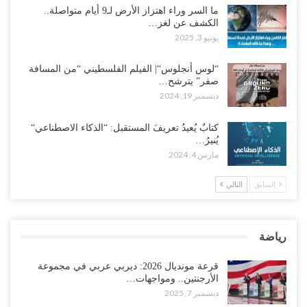
ما السر وراء اهتزاز الأرض لـ9 أيام متواصلة..
الكشف عن لغز…
يونيو 3, 2025
“لوس أنجلوس“| الفيلم الفلسطيني “من المسافة
صفر” يترشح…
ديسمبر 19, 2024
كتابٌ يُعيدُ تعريفَ المستقبل: “الذكاء الاصطناعي“
يُنيرُ…
مارس 4, 2024
السابق
التالي
رياضة
قرعة مونديال 2026: ديربي عربي في مجموعة
الأرجنتين.. ومواجهات…
ديسمبر 7, 2025