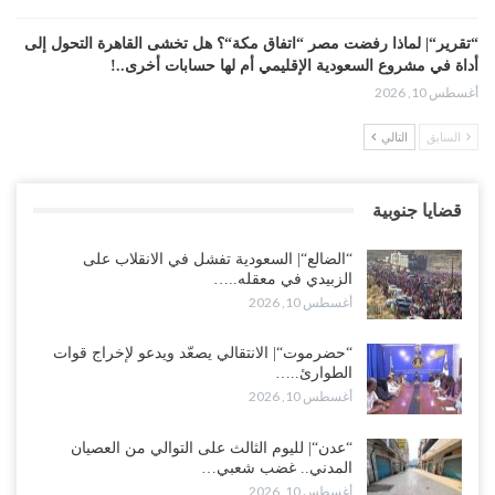
“تقرير“| لماذا رفضت مصر “اتفاق مكة“؟ هل تخشى القاهرة التحول إلى
أداة في مشروع السعودية الإقليمي أم لها حسابات أخرى..!
أغسطس 10, 2026
السابق
التالي
واشنطن تستنجد بتحالفات السعودية في البحر الأحمر.. ضربات صنعاء
تدفع أمريكا لإعادة حساباتها في اليمن..!
أغسطس 10, 2026
قضايا جنوبية
السعودية تُحمّل “الشرعية“ فاتورة عقد من الفشل في اليمن.. كاتب
“الضالع“| السعودية تفشل في الانقلاب على
مقرّب من أرامكو يفتح باب التنصل من المسؤولية..!
الزبيدي في معقله..…
أغسطس 10, 2026
أغسطس 10, 2026
“مقالات“| قِفْ.. لَا تَعْبَثْ مَعِي..!
“حضرموت“| الانتقالي يصعّد ويدعو لإخراج قوات
أغسطس 10, 2026
الطوارئ..…
أغسطس 10, 2026
الشكوك السعودية تتسع حول تقارب صنعاء والانتقالي وسط اتهامات
للإمارات بتدبير “تحالف الجنوب والشمال“..!
“عدن“| لليوم الثالث على التوالي من العصيان
المدني.. غضب شعبي…
أغسطس 9, 2026
أغسطس 10, 2026