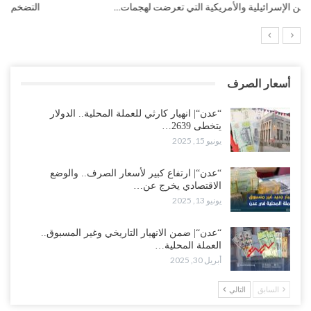
التضخم السنوي لمنطقة اليورو.. “إنفوجرافيك“..!
أسعار الصرف
“عدن“| انهيار كارثي للعملة المحلية.. الدولار
يتخطى 2639…
يونيو 15, 2025
“عدن“| ارتفاع كبير لأسعار الصرف.. والوضع
الاقتصادي يخرج عن…
يونيو 13, 2025
“عدن“| ضمن الانهيار التاريخي وغير المسبوق..
العملة المحلية…
أبريل 30, 2025
السابق
التالي