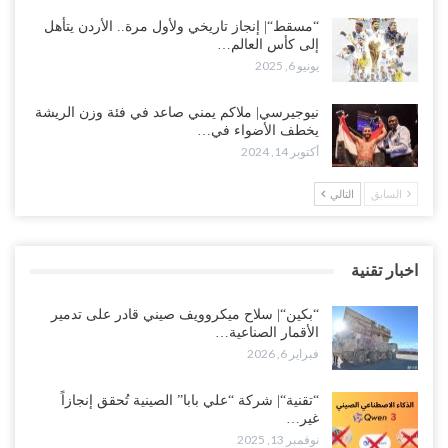
“مسقط“| إنجاز تاريخي ولأول مرة.. الأردن يتأهل
إلى كأس العالم…
يونيو 6, 2025
نيوجيرسي| ملاكم يمني صاعد في فئة وزن الريشة
يخطف الأضواء في…
أكتوبر 14, 2024
السابق
التالي
اخبار تقنية
“بكين“| سلاح ميكروويف صيني قادر على تدمير
الأقمار الصناعية…
فبراير 6, 2026
“تقنية“| شركة “علي بابا” الصينية تُحقق إنجازاً
غير…
نوفمبر 13, 2025