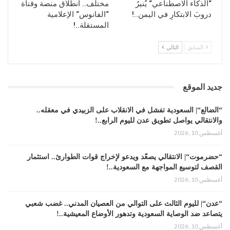
“الذكاء الاصطناعي“ يُنيرُ
مختلف.. انطلاق منصة وقناة
دروبَ الابتكارِ في اليمن..!
“الفانوس“ الإعلامية
المستقلة..!
السابق
التالي
جديد الموقع
“الضالع“| السعودية تفشل في الانقلاب على الزبيدي في معقله..
والانتقالي يواصل تطويق عدن لليوم الرابع..!
أغسطس 10, 2026
“حضرموت“| الانتقالي يصعّد ويدعو لإخراج قوات الطوارئ.. استثمار
القصف لتوسيع المواجهة مع السعودية..!
أغسطس 10, 2026
“عدن“| لليوم الثالث على التوالي من العصيان المدني.. غضب شعبي
يتصاعد ضد الوصاية السعودية وتدهور الأوضاع المعيشية..!
أغسطس 10, 2026