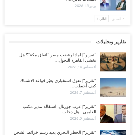
يونيو 15, 2026
السعودية تحاول احتواء بن بريك بعد تهديده بالمواجهة.. هل بدأت معركة
إسكات الصوت الحضرمي..!
السابق
التالي
أغسطس 8, 2026
المحافظ الجنيدي يحذر من خطورة المخططات السعودية على ابناء
تقارير وتحليلات
الجنوب..!
أغسطس 8, 2026
“تقرير“| لماذا رفضت مصر “اتفاق مكة“؟ هل
تخشى القاهرة التحول…
أغسطس 10, 2026
“تقرير“| تفوق استخباري يغيّر قواعد الاشتباك.. كيف أحبطت صنعاء
الهجوم السعودي قبل انطلاقه..!
أغسطس 7, 2026
“تقرير“| تفوق استخباري يغيّر قواعد الاشتباك..
كيف أحبطت…
أغسطس 7, 2026
“شبوة“| الرياض تستبق نهب نفط ثاني محافظة يمنية بالإطاحة بقادة
فصائل موالية للإمارات..!
“تقرير“| عرب جورنال: استقالة مدير مكتب
أغسطس 7, 2026
العليمي.. هل دخلت…
أغسطس 5, 2026
“أبين“| احتجاجًا على تردي الأوضاع المعيشية.. إضراب يشل سوق الرباط
في يافع..!
“تقرير“| الحظر البحري يعيد رسم خرائط الشحن