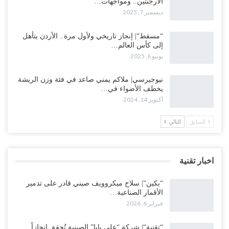
الأرجنتين.. ومواجهات…
ديسمبر 7, 2025
“مسقط“| إنجاز تاريخي ولأول مرة.. الأردن يتأهل
إلى كأس العالم…
يونيو 6, 2025
نيوجيرسي| ملاكم يمني صاعد في فئة وزن الريشة
يخطف الأضواء في…
أكتوبر 14, 2024
السابق
التالي
اخبار تقنية
“بكين“| سلاح ميكروويف صيني قادر على تدمير
الأقمار الصناعية…
فبراير 6, 2026
“تقنية“| شركة “علي بابا” الصينية تُحقق إنجازاً