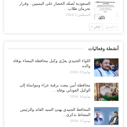
وسط معركة سعودية لإسقاط آخر معاقل الزبيدي.. القبائل تستنفر و”درع
السعودية تُصعّد الحصار على اليمنيين.. وقرار
الوطن” تبدأ الانتشار..!
بحرمان طلاب…
أغسطس 5, 2026
أغسطس 5, 2026
السابق
التالي
خلافات الرواتب تشعل مواجهة داخل معسكر التحالف… والإصلاح يصعّد
في جبهات مأرب وتعز والضالع..!
أغسطس 5, 2026
أنشطة وفعاليات
السعودية تُصعّد الحصار على اليمنيين.. وقرار بحرمان طلاب الشمال من
تعميد الشهادات يشعل غضباً واسعاً..!
اللواء الجنيدي يعزّي وكيل محافظة الببضاء بوفاة
أغسطس 5, 2026
والده
يوليو 30, 2026
العليمي يشغل خصومه بمعارك التعيينات.. وتحركات موازية للسيطرة على
ملفات المال والنفط..!
محافظة أبين يبعث برقية عزاء ومواساة إلى
الوكيل العوذلي بوفاة…
أغسطس 5, 2026
يوليو 16, 2026
“تقرير“| الحظر البحري يعيد رسم خرائط الشحن إلى السعودية.. ناقلات
المحافظ الجنيدي يهنئ السيد القائد والرئيس
النفط تلتف حول أفريقيا وسفن تعلن: “لا توجد شحنة…
المشاط بذكرى…
أغسطس 4, 2026
يونيو 15, 2026