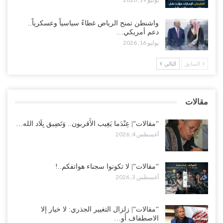
مع تصاعد الخلافات داخل “الرئاسي”.. أعضاء المجلس ينقلبون على
العليمي ويلغون قراراته ويضغطون لإقالة مدير…
واشنطن تمنح الرياض غطاءً سياسياً وعسكرياً..
أغسطس 3, 2026
دعم أمريكي…
يوليو 16, 2026
العطش وغياب الغاز يفاقمان مأساة الأهالي بعدن.. مدينة تغرق في دوامة
الانهيار الخدمي..!
السابق
التالي
أغسطس 3, 2026
“مقالات“| لا تكونوا سجناء هواتفكم..!
مقالات
أغسطس 3, 2026
“مقالات“| عِنْدَما يَغِيب الأَقربون.. وَتَضِيق بِلَاد الله…
أغسطس 4, 2026
“مقالات“| لا تكونوا سجناء هواتفكم..!
أغسطس 3, 2026
“مقالات“| زلزال التغيير الجذري: لا خيار إلا
الاصطفاف أو…