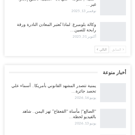
غير…
نوفمبر 13, 2025
وكالة بلومبرغ: لماذا تُعتبر المعادن النادرة ورقة
رابحة للصين…
أكتوبر 31, 2025
السابق
التالي
أخبار منوعة
يمنية تتصدر المشهد القانوني بأمريكا.. أسماء علي
تحصد جائزة…
يونيو 16, 2026
“الضالع“| مأساة “القعقاع” تهز اليمن.. شاهد
بالفيديو لحظة…
يونيو 13, 2026