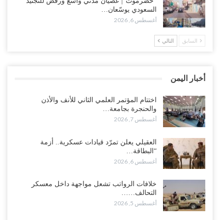
“حضرموت“| عصيان مدني واسع ورفض للتجنيد
بتعقيد المشهد في المهرة..!
السعودي يوسّعان…
أغسطس 6, 2026
أغسطس 6, 2026
السابق
التالي
“حضرموت“| في تصعيد غير مسبوق.. انتشار فصيل “مكافحة الإرهاب”
في أحياء المكلا بالتزامن مع العصيان المدني..!
أغسطس 6, 2026
أخبار اليمن
“حضرموت“| الانتقالي يرفع التصعيد بالعصيان المدني.. ورسالة تحدٍ
للسعودية بشأن النفط..!
اختتام المؤتمر العلمي الثاني للأنف والأذن
والحنجرة بجامعة…
أغسطس 6, 2026
أغسطس 7, 2026
“تقرير“| عرب جورنال: استقالة مدير مكتب العليمي.. هل دخلت سلطة
العقيلي يعلن تمرّد قيادات عسكرية.. أزمة
الرئاسي مرحلة التفكك المؤسسي..!
“البطاقة…
أغسطس 5, 2026
أغسطس 6, 2026
حضرموت على حافة الانفجار.. اشتباكات قبلية مع فصائل سعودية
خلافات الرواتب تشعل مواجهة داخل معسكر
وتعزيزات عسكرية لحماية ترتيبات تصدير النفط..!
التحالف……
أغسطس 5, 2026
أغسطس 5, 2026