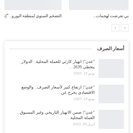
التضخم السنوي لمنطقة اليورو.. “إنفوجرافيك“..!
أسعار الصرف
“عدن“| انهيار كارثي للعملة المحلية.. الدولار
يتخطى 2639…
يونيو 15, 2025
“عدن“| ارتفاع كبير لأسعار الصرف.. والوضع
الاقتصادي يخرج عن…
يونيو 13, 2025
“عدن“| ضمن الانهيار التاريخي وغير المسبوق..
العملة المحلية…
أبريل 30, 2025