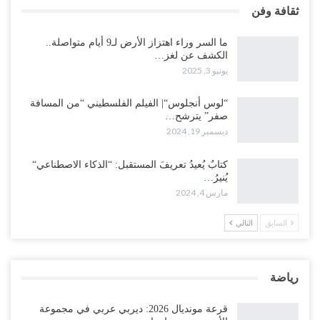
ثقافة وفن
ما السر وراء اهتزاز الأرض لـ9 أيام متواصلة..
الكشف عن لغز…
يونيو 3, 2025
“لوس أنجلوس“| الفيلم الفلسطيني “من المسافة
صفر” يترشح…
ديسمبر 19, 2024
كتابٌ يُعيدُ تعريفَ المستقبل: “الذكاء الاصطناعي“
يُنيرُ…
مارس 4, 2024
السابق
التالي
رياضة
قرعة مونديال 2026: ديربي عربي في مجموعة