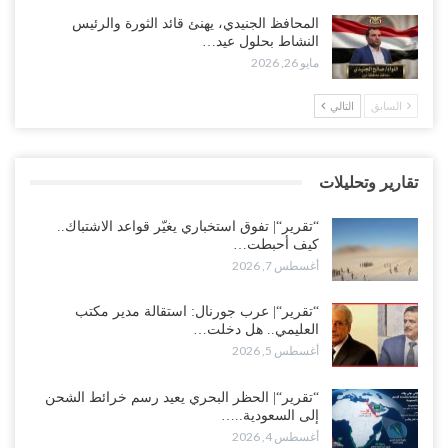
العليمي يواجه اتهامات بصفقة نفط سرية مع شركة أمريكية.. وبيع 2.5
المحافظ الجنيدي، يهنئ قائد الثورة والرئيس
مليون برميل يشعل غضب حضرموت..!
النشاط بحلول عيد…
أغسطس 4, 2026
مايو 26, 2026
مدير مكتب العليمي يقدم استقالته.. والخلافات تعصف بالرئاسي وصراع
السابق
التالي
محتدم على خليفته..!
أغسطس 4, 2026
تقارير وتحليلات
“تعز“| وسط إعادة رسم النفوذ السعودي.. الإصلاح يجدد اتهامه لطارق
بالتهريب وعينه على المحافظ..!
“تقرير“| تفوق استخباري يغيّر قواعد الاشتباك..
أغسطس 4, 2026
كيف أحبطت…
أغسطس 7, 2026
“شبوة“| مع تحشيدات عسكرية تنذر بجولة جديدة مع السعودية.. الإمارات
تعيد تحشيد قواتها في أهم سواحل اليمن على البحر…
“تقرير“| عرب جورنال: استقالة مدير مكتب
العليمي.. هل دخلت…
أغسطس 4, 2026
أغسطس 5, 2026
“الضالع“| حملة اجتثاث سعودية لأذرع الزبيدي من معقله الأبرز..!
“تقرير“| الحظر البحري يعيد رسم خرائط الشحن
أغسطس 4, 2026
إلى السعودية..…
أغسطس 4, 2026