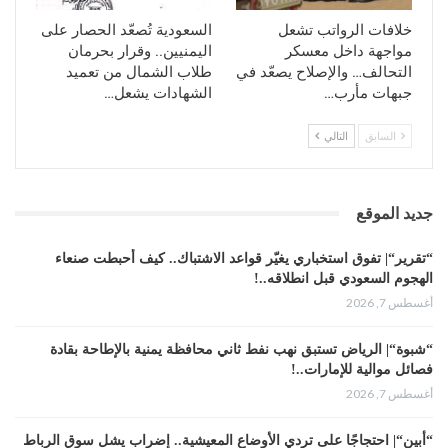
خلافات الرواتب تشعل
السعودية تُصعّد الحصار على
مواجهة داخل معسكر
اليمنيين.. وقرار بحرمان
التحالف… والإصلاح يصعّد في
طلاب الشمال من تعميد
جبهات مأرب…
الشهادات يشعل…
السابق
التالي
جديد الموقع
“تقرير“| تفوق استخباري يغيّر قواعد الاشتباك.. كيف أحبطت صنعاء
الهجوم السعودي قبل انطلاقه..!
أغسطس 7, 2026
“شبوة“| الرياض تستبق نهب نفط ثاني محافظة يمنية بالإطاحة بقادة
فصائل موالية للإمارات..!
أغسطس 7, 2026
“أبين“| احتجاجًا على تردي الأوضاع المعيشية.. إضراب يشل سوق الرباط