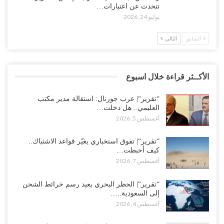
تتحدث عن اعتبارات…
يوليو 24, 2026
السابق
التالي
الأكــثر قراءة خلال اسبوع
“تقرير“| عرب جورنال: استقالة مدير مكتب
العليمي.. هل دخلت…
أغسطس 5, 2026
“تقرير“| تفوق استخباري يغيّر قواعد الاشتباك..
كيف أحبطت…
أغسطس 7, 2026
“تقرير“| الحظر البحري يعيد رسم خرائط الشحن
إلى السعودية..…
أغسطس 4, 2026