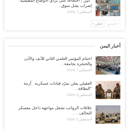
“أبين“| احتجاجًا على تردي الأوضاع المعيشية..
وانسحابات وفوضى تعصف بمعسكرات حضرموت ومأرب..!
إضراب يشل سوق…
أغسطس 7, 2026
أغسطس 6, 2026
السابق
التالي
تداعيات هروب باكريت تتصاعد.. اعتقالات في الرياض وتوتر قبلي يهدد
بتعقيد المشهد في المهرة..!
أغسطس 6, 2026
أخبار اليمن
“حضرموت“| في تصعيد غير مسبوق.. انتشار فصيل “مكافحة الإرهاب”
في أحياء المكلا بالتزامن مع العصيان المدني..!
اختتام المؤتمر العلمي الثاني للأنف والأذن
والحنجرة بجامعة…
أغسطس 6, 2026
أغسطس 7, 2026
“حضرموت“| الانتقالي يرفع التصعيد بالعصيان المدني.. ورسالة تحدٍ
العقيلي يعلن تمرّد قيادات عسكرية.. أزمة
للسعودية بشأن النفط..!
“البطاقة…
أغسطس 6, 2026
أغسطس 6, 2026
“تقرير“| عرب جورنال: استقالة مدير مكتب العليمي.. هل دخلت سلطة
خلافات الرواتب تشعل مواجهة داخل معسكر
الرئاسي مرحلة التفكك المؤسسي..!
التحالف……
أغسطس 5, 2026
أغسطس 5, 2026