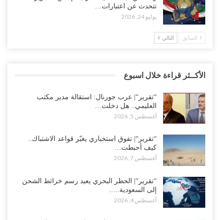
تتحدث عن اعتبارات…
يوليو 24, 2026
السابق
التالي
الأكــثر قراءة خلال اسبوع
“تقرير“| عرب جورنال: استقالة مدير مكتب
العليمي.. هل دخلت…
أغسطس 5, 2026
“تقرير“| تفوق استخباري يغيّر قواعد الاشتباك..
كيف أحبطت…
أغسطس 7, 2026
“تقرير“| الحظر البحري يعيد رسم خرائط الشحن
إلى السعودية..…
أغسطس 4, 2026