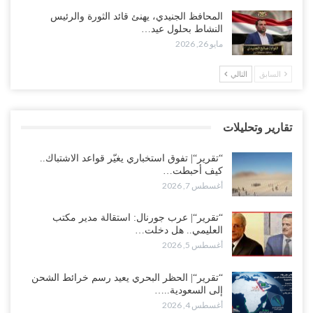
“تقرير“| الحظر البحري يعيد رسم خرائط الشحن إلى السعودية.. ناقلات
المحافظ الجنيدي، يهنئ قائد الثورة والرئيس
النفط تلتف حول أفريقيا وسفن تعلن: “لا توجد شحنة…
النشاط بحلول عيد…
أغسطس 4, 2026
مايو 26, 2026
العليمي يواجه اتهامات بصفقة نفط سرية مع شركة أمريكية.. وبيع 2.5
السابق
التالي
مليون برميل يشعل غضب حضرموت..!
أغسطس 4, 2026
تقارير وتحليلات
مدير مكتب العليمي يقدم استقالته.. والخلافات تعصف بالرئاسي وصراع
محتدم على خليفته..!
“تقرير“| تفوق استخباري يغيّر قواعد الاشتباك..
أغسطس 4, 2026
كيف أحبطت…
أغسطس 7, 2026
“تعز“| وسط إعادة رسم النفوذ السعودي.. الإصلاح يجدد اتهامه لطارق
بالتهريب وعينه على المحافظ..!
“تقرير“| عرب جورنال: استقالة مدير مكتب
العليمي.. هل دخلت…
أغسطس 4, 2026
أغسطس 5, 2026
“شبوة“| مع تحشيدات عسكرية تنذر بجولة جديدة مع السعودية.. الإمارات
تعيد تحشيد قواتها في أهم سواحل اليمن على البحر…
“تقرير“| الحظر البحري يعيد رسم خرائط الشحن
إلى السعودية..…
أغسطس 4, 2026
أغسطس 4, 2026