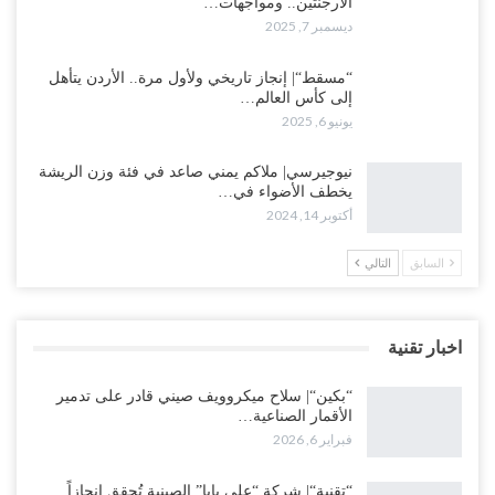
الأرجنتين.. ومواجهات…
ديسمبر 7, 2025
“مسقط“| إنجاز تاريخي ولأول مرة.. الأردن يتأهل
إلى كأس العالم…
يونيو 6, 2025
نيوجيرسي| ملاكم يمني صاعد في فئة وزن الريشة
يخطف الأضواء في…
أكتوبر 14, 2024
السابق
التالي
اخبار تقنية
“بكين“| سلاح ميكروويف صيني قادر على تدمير
الأقمار الصناعية…
فبراير 6, 2026
“تقنية“| شركة “علي بابا” الصينية تُحقق إنجازاً