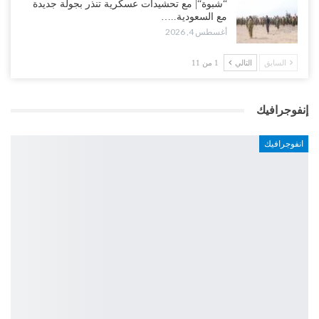
“شبوة“| مع تحشيدات عسكرية تنذر بجولة جديدة
مع السعودية..…
أغسطس 4, 2026
السابق
التالي
1 من 11
إنفوجرافيك
انفوجرافيك