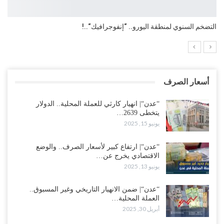
التضخم السنوي لمنطقة اليورو.. “إنفوجرافيك“..!
أسعار الصرف
“عدن“| انهيار كارثي للعملة المحلية.. الدولار
يتخطى 2639…
يونيو 15, 2025
“عدن“| ارتفاع كبير لأسعار الصرف.. والوضع
الاقتصادي يخرج عن…
يونيو 13, 2025
“عدن“| ضمن الانهيار التاريخي وغير المسبوق..
العملة المحلية…
أبريل 30, 2025