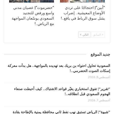
“أبين“| احتجاجًا على تردي
“حضرموت“| عصيان مدني
الأوضاع المعيشية.. إضراب
واسع ورفض للتجنيد
يشل سوق الرباط في يافع..!
السعودي يوسّعان المواجهة
مع الرياض..!
السابق
التالي
جديد الموقع
السعودية تحاول احتواء بن بريك بعد تهديده بالمواجهة.. هل بدأت معركة
إسكات الصوت الحضرمي..!
أغسطس 8, 2026
“تقرير“| تفوق استخباري يغيّر قواعد الاشتباك.. كيف أحبطت صنعاء
الهجوم السعودي قبل انطلاقه..!
أغسطس 7, 2026
“شبوة“| الرياض تستبق نهب نفط ثاني محافظة يمنية بالإطاحة بقادة