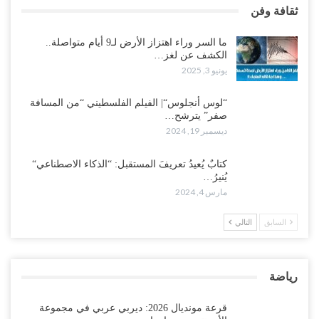
ثقافة وفن
ما السر وراء اهتزاز الأرض لـ9 أيام متواصلة..
الكشف عن لغز…
يونيو 3, 2025
“لوس أنجلوس“| الفيلم الفلسطيني “من المسافة
صفر” يترشح…
ديسمبر 19, 2024
كتابٌ يُعيدُ تعريفَ المستقبل: “الذكاء الاصطناعي“
يُنيرُ…
مارس 4, 2024
السابق
التالي
رياضة
قرعة مونديال 2026: ديربي عربي في مجموعة