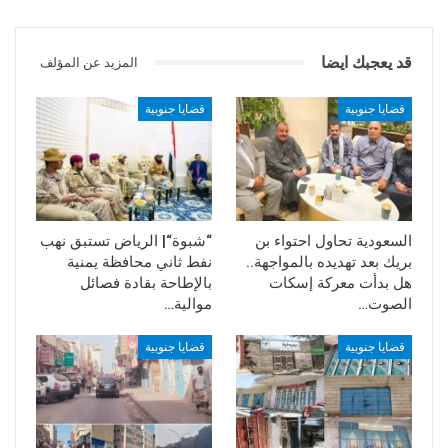
قد يعجبك ايضا
المزيد عن المؤلف
قضايا جنوبية
قضايا جنوبية
السعودية تحاول احتواء بن
“شبوة“| الرياض تستبق نهب
بريك بعد تهديده بالمواجهة..
نفط ثاني محافظة يمنية
هل بدأت معركة إسكات
بالإطاحة بقادة فصائل
الصوت…
موالية…
قضايا جنوبية
قضايا جنوبية