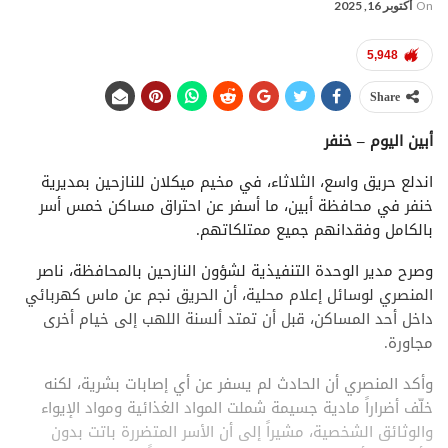
On
أكتوبر 16, 2025
5,948
Share
أبين اليوم – خنفر
اندلع حريق واسع، الثلاثاء، في مخيم ميكلان للنازحين بمديرية
خنفر في محافظة أبين، ما أسفر عن احتراق مساكن خمس أسر
بالكامل وفقدانهم جميع ممتلكاتهم.
وصرح مدير الوحدة التنفيذية لشؤون النازحين بالمحافظة، ناصر
المنصري لوسائل إعلام محلية، أن الحريق نجم عن ماس كهربائي
داخل أحد المساكن، قبل أن تمتد ألسنة اللهب إلى خيام أخرى
مجاورة.
وأكد المنصري أن الحادث لم يسفر عن أي إصابات بشرية، لكنه
خلّف أضراراً مادية جسيمة شملت المواد الغذائية ومواد الإيواء
والوثائق الشخصية، مشيراً إلى أن الأسر المتضررة باتت بدون