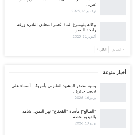
غير…
نوفمبر 13, 2025
وكالة بلومبرغ: لماذا تُعتبر المعادن النادرة ورقة
رابحة للصين…
أكتوبر 31, 2025
السابق
التالي
أخبار منوعة
يمنية تتصدر المشهد القانوني بأمريكا.. أسماء علي
تحصد جائزة…
يونيو 16, 2026
“الضالع“| مأساة “القعقاع” تهز اليمن.. شاهد
بالفيديو لحظة…
يونيو 13, 2026