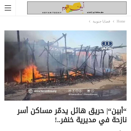
Home
قضايا جنوبية
“أبين“| حريق هائل يدمّر مساكن أسر
نازحة في مديرية خنفر..!