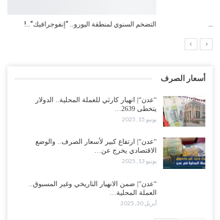
التضخم السنوي لمنطقة اليورو.. “إنفوجرافيك“..!
أسعار الصرف
“عدن“| انهيار كارثي للعملة المحلية.. الدولار
يتخطى 2639…
يونيو 15, 2025
“عدن“| ارتفاع كبير لأسعار الصرف.. والوضع
الاقتصادي يخرج عن…
يونيو 13, 2025
“عدن“| ضمن الانهيار التاريخي وغير المسبوق..
العملة المحلية…
أبريل 30, 2025