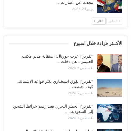
تتحدث عن اعتبارات…
يوليو 24, 2026
السابق
التالي
الأكــثر قراءة خلال اسبوع
“تقرير“| عرب جورنال: استقالة مدير مكتب
العليمي.. هل دخلت…
أغسطس 5, 2026
“تقرير“| تفوق استخباري يغيّر قواعد الاشتباك..
كيف أحبطت…
أغسطس 7, 2026
“تقرير“| الحظر البحري يعيد رسم خرائط الشحن
إلى السعودية..…
أغسطس 4, 2026