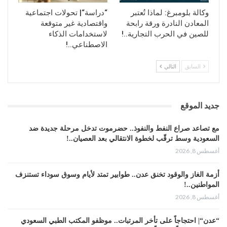
للاعبين.
وكالة بلومبرغ: لماذا تُعتبر
“دراسة“| تحولات اجتماعية
المعادن النادرة ورقة رابحة
واقتصادية غير متوقعة
للصين في الحرب التجارية..!
لاستخدامات الذكاء
ولن تحتوي منتجات CMP على مدخلات
الاصطناعي..!
عرض حتى يمكن إضافتها بشكل أكثر
كثافة في الأنظمة المصممة للتعدين.
السابق
التالي
وتضمن إنفيديا أيضًا أن تعمل معالجات
جديد الموقع
تعدين العملات المشفرة بجهد وتردد
أساسي أقل لتحسين متطلبات الطاقة
مع تصاعد صراع النفط والنفوذ.. حضرموت تدخل مرحلة جديدة ضد
السعودية وسط ترقّب لخطوة الانتقالي بعد العصيان..!
الكبيرة المرتبطة بتعدين الإيثيريوم.
أغسطس 8, 2026
وتقول الشركة: يمكننا باستخدام CMP
أزمة الغاز والوقود تخنق عدن.. طوابير تمتد لأيام وسوق سوداء تستنزف
مساعدة المعدنين على بناء مراكز
المواطنين..!
أغسطس 8, 2026
البيانات الأكثر كفاءة مع الحفاظ على
بطاقات الرسومات GeForce RTX
“عدن“| احتجاجاً على تأخر المرتبات.. موظفو المكتب الطبي السعودي