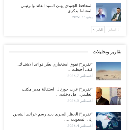
“تقرير“| عرب جورنال: استقالة مدير مكتب العليمي.. هل دخلت سلطة
المحافظ الجنيدي يهنئ السيد القائد والرئيس
الرئاسي مرحلة التفكك المؤسسي..!
المشاط بذكرى…
أغسطس 5, 2026
يونيو 15, 2026
حضرموت على حافة الانفجار.. اشتباكات قبلية مع فصائل سعودية
السابق
التالي
وتعزيزات عسكرية لحماية ترتيبات تصدير النفط..!
أغسطس 5, 2026
تقارير وتحليلات
وسط معركة سعودية لإسقاط آخر معاقل الزبيدي.. القبائل تستنفر و”درع
الوطن” تبدأ الانتشار..!
“تقرير“| تفوق استخباري يغيّر قواعد الاشتباك..
أغسطس 5, 2026
كيف أحبطت…
أغسطس 7, 2026
خلافات الرواتب تشعل مواجهة داخل معسكر التحالف… والإصلاح يصعّد
في جبهات مأرب وتعز والضالع..!
“تقرير“| عرب جورنال: استقالة مدير مكتب
العليمي.. هل دخلت…
أغسطس 5, 2026
أغسطس 5, 2026
السعودية تُصعّد الحصار على اليمنيين.. وقرار بحرمان طلاب الشمال من
تعميد الشهادات يشعل غضباً واسعاً..!
“تقرير“| الحظر البحري يعيد رسم خرائط الشحن
إلى السعودية..…
أغسطس 5, 2026
أغسطس 4, 2026