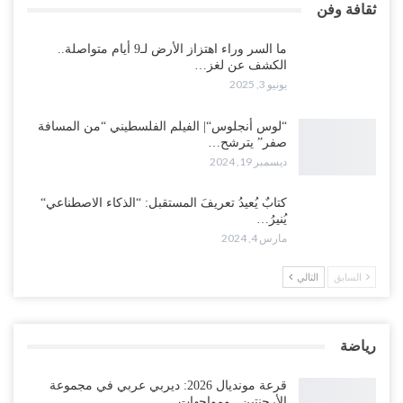
ثقافة وفن
ما السر وراء اهتزاز الأرض لـ9 أيام متواصلة..
الكشف عن لغز…
يونيو 3, 2025
“لوس أنجلوس“| الفيلم الفلسطيني “من المسافة
صفر” يترشح…
ديسمبر 19, 2024
كتابٌ يُعيدُ تعريفَ المستقبل: “الذكاء الاصطناعي“
يُنيرُ…
مارس 4, 2024
السابق
التالي
رياضة
قرعة مونديال 2026: ديربي عربي في مجموعة
الأرجنتين.. ومواجهات…