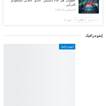
عطوان: هل جاء تأسيس “الناتو” الثلاثي السعودي
التركي…
أغسطس 8, 2026
السابق
التالي
1 من 11
إنفوجرافيك
انفوجرافيك