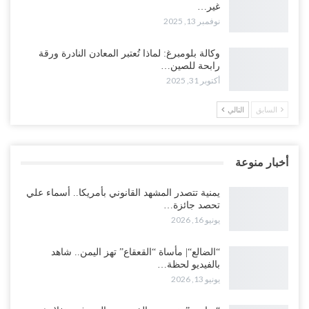
غير…
نوفمبر 13, 2025
وكالة بلومبرغ: لماذا تُعتبر المعادن النادرة ورقة
رابحة للصين…
أكتوبر 31, 2025
السابق
التالي
أخبار منوعة
يمنية تتصدر المشهد القانوني بأمريكا.. أسماء علي
تحصد جائزة…
يونيو 16, 2026
“الضالع“| مأساة “القعقاع” تهز اليمن.. شاهد
بالفيديو لحظة…
يونيو 13, 2026