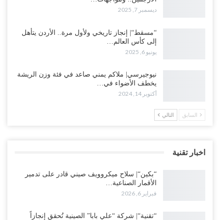
ديسمبر 7, 2025
“مسقط“| إنجاز تاريخي ولأول مرة.. الأردن يتأهل
إلى كأس العالم…
يونيو 6, 2025
نيوجيرسي| ملاكم يمني صاعد في فئة وزن الريشة
يخطف الأضواء في…
أكتوبر 14, 2024
السابق
التالي
اخبار تقنية
“بكين“| سلاح ميكروويف صيني قادر على تدمير
الأقمار الصناعية…
فبراير 6, 2026
“تقنية“| شركة “علي بابا” الصينية تُحقق إنجازاً