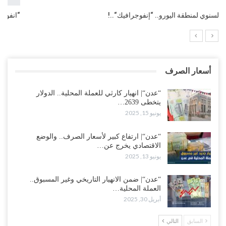
“انفوجرافيك“| مؤشر الدين العام العالمي بنهاية 2024م..!
أسعار الصرف
“عدن“| انهيار كارثي للعملة المحلية.. الدولار
يتخطى 2639…
يونيو 15, 2025
“عدن“| ارتفاع كبير لأسعار الصرف.. والوضع
الاقتصادي يخرج عن…
يونيو 13, 2025
“عدن“| ضمن الانهيار التاريخي وغير المسبوق..
العملة المحلية…
أبريل 30, 2025
السابق
التالي