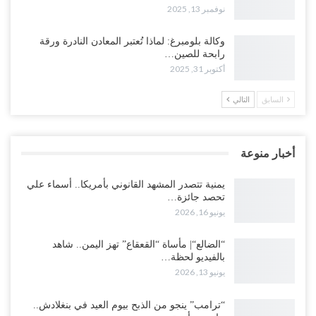
نوفمبر 13, 2025
وكالة بلومبرغ: لماذا تُعتبر المعادن النادرة ورقة
رابحة للصين…
أكتوبر 31, 2025
السابق
التالي
أخبار منوعة
يمنية تتصدر المشهد القانوني بأمريكا.. أسماء علي
تحصد جائزة…
يونيو 16, 2026
“الضالع“| مأساة “القعقاع” تهز اليمن.. شاهد
بالفيديو لحظة…
يونيو 13, 2026
“ترامب” ينجو من الذبح بيوم العيد في بنغلادش..