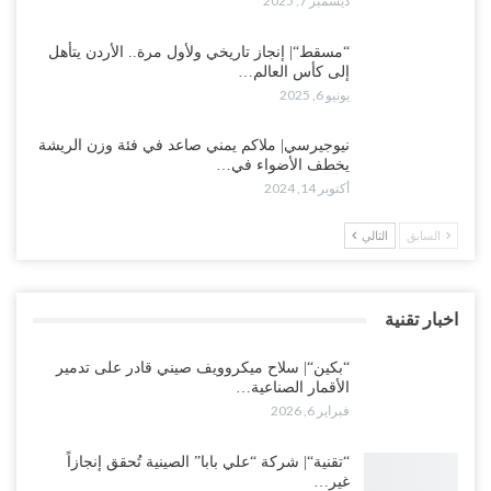
ديسمبر 7, 2025
“مسقط“| إنجاز تاريخي ولأول مرة.. الأردن يتأهل
إلى كأس العالم…
يونيو 6, 2025
نيوجيرسي| ملاكم يمني صاعد في فئة وزن الريشة
يخطف الأضواء في…
أكتوبر 14, 2024
السابق
التالي
اخبار تقنية
“بكين“| سلاح ميكروويف صيني قادر على تدمير
الأقمار الصناعية…
فبراير 6, 2026
“تقنية“| شركة “علي بابا” الصينية تُحقق إنجازاً
غير…