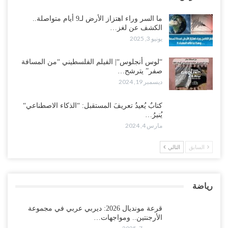
ما السر وراء اهتزاز الأرض لـ9 أيام متواصلة..
الكشف عن لغز…
يونيو 3, 2025
“لوس أنجلوس“| الفيلم الفلسطيني “من المسافة
صفر” يترشح…
ديسمبر 19, 2024
كتابٌ يُعيدُ تعريفَ المستقبل: “الذكاء الاصطناعي“
يُنيرُ…
مارس 4, 2024
السابق
التالي
رياضة
قرعة مونديال 2026: ديربي عربي في مجموعة
الأرجنتين.. ومواجهات…