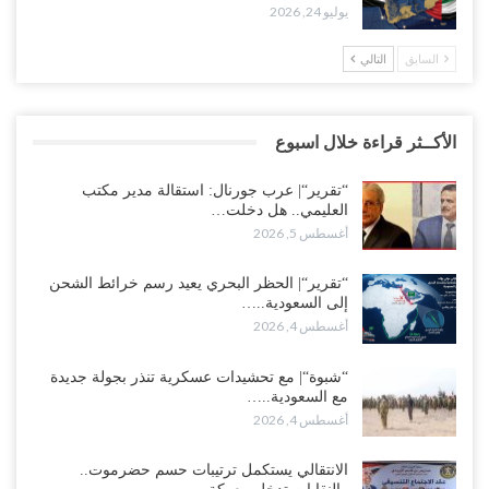
يوليو 24, 2026
السابق
التالي
الأكــثر قراءة خلال اسبوع
“تقرير“| عرب جورنال: استقالة مدير مكتب
العليمي.. هل دخلت…
أغسطس 5, 2026
“تقرير“| الحظر البحري يعيد رسم خرائط الشحن
إلى السعودية..…
أغسطس 4, 2026
“شبوة“| مع تحشيدات عسكرية تنذر بجولة جديدة
مع السعودية..…
أغسطس 4, 2026
الانتقالي يستكمل ترتيبات حسم حضرموت..