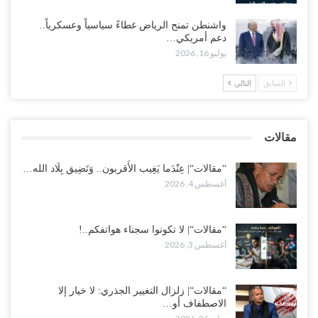
أغسطس 2, 2026
واشنطن تمنح الرياض غطاءً سياسياً وعسكرياً..
دعم أمريكي…
“تعز“| مع اقتراب إعادة الهيكلة السعودية.. سباق بين طارق والإصلاح
يوليو 16, 2026
لإشعال حرب..!
أغسطس 2, 2026
السابق
التالي
“حضرموت“| تغييرات سعودية بصفوف قيادة “درع الوطن” المتمركز
بالعبر.. هل بدأت الرياض إعادة هيكلة فصائلها بعد…
مقالات
أغسطس 2, 2026
“مقالات“| عِنْدَما يَغِيب الأَقربون.. وَتَضِيق بِلَاد الله…
أغسطس 4, 2026
“مقالات“| لا تكونوا سجناء هواتفكم..!
أغسطس 3, 2026
“مقالات“| زلزال التغيير الجذري: لا خيار إلا
الاصطفاف أو…