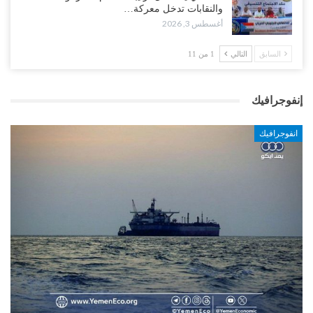
والنقابات تدخل معركة…
أغسطس 3, 2026
السابق
التالي
1 من 11
إنفوجرافيك
انفوجرافيك