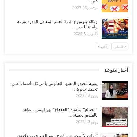
غير…
نوفمبر 13, 2025
وكالة بلومبرغ: لماذا تُعتبر المعادن النادرة ورقة
رابحة للصين…
أكتوبر 31, 2025
السابق
التالي
أخبار منوعة
يمنية تتصدر المشهد القانوني بأمريكا.. أسماء علي
تحصد جائزة…
يونيو 16, 2026
“الضالع“| مأساة “القعقاع” تهز اليمن.. شاهد
بالفيديو لحظة…
يونيو 13, 2026
“ترامب” ينجو من الذبح بيوم العيد في بنغلادش..