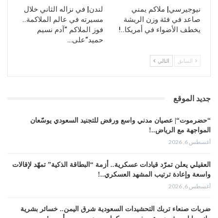
دولار أمريكي).
نيوجيرسي| ملاكم يمني
لندن| في نزاله الثاني خلال
بافتراض دقة تقديرات ماجواير وموقع “90 مين”،
صاعد في فئة وزن الريشة
مسيرته في عالم الملاكمة..
فهذا يعني أن مبيعات قمصان ميسي فقط بلغت
يخطف الأضواء في أمريكا..!
فوز الملاكم “آدم نسيم
حميد“على…
16.2 مليون يورو تقريبا خلال هذه الدقائق
القليلة من طرحها.
السابق
التالي
المصدر: سبوتنيك
جديد الموقع
“حضرموت“| عصيان مدني واسع ورفض للتجنيد السعودي يوسّعان
المواجهة مع الرياض..!
أغسطس 6, 2026
العقيلي يعلن تمرّد قيادات عسكرية.. أزمة “البطاقة الذكية” تمهّد لإقالات
واسعة وإعادة ترتيب المشهد العسكري..!
أغسطس 6, 2026
ضربات صنعاء تربك التحشيدات السعودية شرق اليمن.. خسائر بشرية