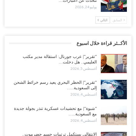
تتحدث عن اعتبارات…
يوليو 24, 2026
السابق
التالي
الأكــثر قراءة خلال اسبوع
“تقرير“| عرب جورنال: استقالة مدير مكتب
العليمي.. هل دخلت…
أغسطس 5, 2026
“تقرير“| الحظر البحري يعيد رسم خرائط الشحن
إلى السعودية..…
أغسطس 4, 2026
“شبوة“| مع تحشيدات عسكرية تنذر بجولة جديدة
مع السعودية..…
أغسطس 4, 2026
الانتقالي يستكمل ترتيبات حسم حضرموت..