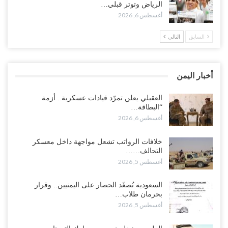
وتعزيزات عسكرية لحماية ترتيبات تصدير النفط..!
الرياض وتوتر قبلي…
أغسطس 6, 2026
أغسطس 5, 2026
السابق
التالي
وسط معركة سعودية لإسقاط آخر معاقل الزبيدي.. القبائل تستنفر و”درع
الوطن” تبدأ الانتشار..!
أغسطس 5, 2026
أخبار اليمن
خلافات الرواتب تشعل مواجهة داخل معسكر التحالف… والإصلاح يصعّد
في جبهات مأرب وتعز والضالع..!
العقيلي يعلن تمرّد قيادات عسكرية.. أزمة
“البطاقة…
أغسطس 5, 2026
أغسطس 6, 2026
السعودية تُصعّد الحصار على اليمنيين.. وقرار بحرمان طلاب الشمال من
خلافات الرواتب تشعل مواجهة داخل معسكر
تعميد الشهادات يشعل غضباً واسعاً..!
التحالف……
أغسطس 5, 2026
أغسطس 5, 2026
العليمي يشغل خصومه بمعارك التعيينات.. وتحركات موازية للسيطرة على
السعودية تُصعّد الحصار على اليمنيين.. وقرار
ملفات المال والنفط..!
بحرمان طلاب…
أغسطس 5, 2026
أغسطس 5, 2026
“تقرير“| الحظر البحري يعيد رسم خرائط الشحن إلى السعودية.. ناقلات