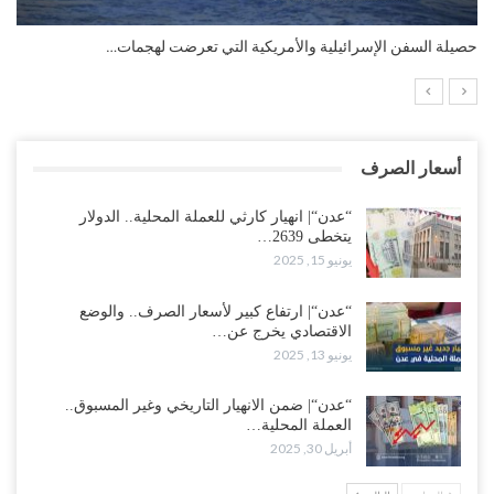
التضخم السنوي لمنطقة اليورو.. “إنفوجرافيك“..!
أسعار الصرف
“عدن“| انهيار كارثي للعملة المحلية.. الدولار
يتخطى 2639…
يونيو 15, 2025
“عدن“| ارتفاع كبير لأسعار الصرف.. والوضع
الاقتصادي يخرج عن…
يونيو 13, 2025
“عدن“| ضمن الانهيار التاريخي وغير المسبوق..
العملة المحلية…
أبريل 30, 2025