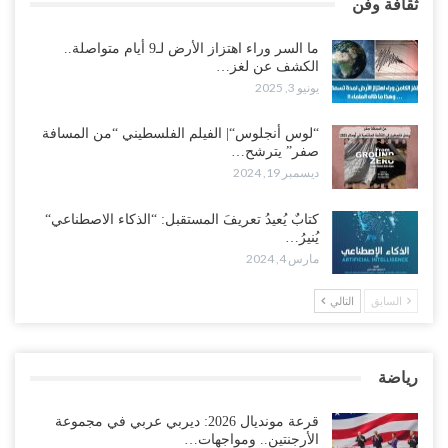
ثقافة وفن
ما السر وراء اهتزاز الأرض لـ9 أيام متواصلة..
الكشف عن لغز…
يونيو 3, 2025
“لوس أنجلوس“| الفيلم الفلسطيني “من المسافة
صفر” يترشح…
ديسمبر 19, 2024
كتابٌ يُعيدُ تعريفَ المستقبل: “الذكاء الاصطناعي“
يُنيرُ…
مارس 4, 2024
السابق
التالي
رياضة
قرعة مونديال 2026: ديربي عربي في مجموعة
الأرجنتين.. ومواجهات…