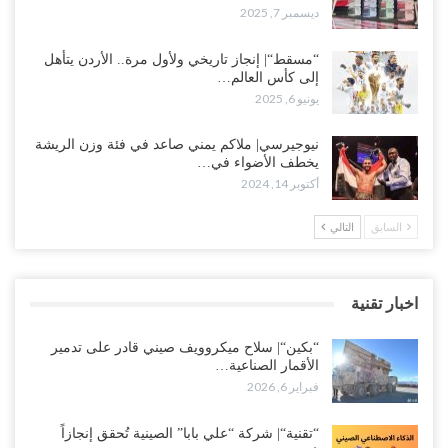
ديسمبر 7, 2025
“مسقط“| إنجاز تاريخي ولأول مرة.. الأردن يتأهل
إلى كأس العالم…
يونيو 6, 2025
نيوجيرسي| ملاكم يمني صاعد في فئة وزن الريشة
يخطف الأضواء في…
أكتوبر 14, 2024
السابق
التالي
اخبار تقنية
“بكين“| سلاح ميكروويف صيني قادر على تدمير
الأقمار الصناعية…
فبراير 6, 2026
“تقنية“| شركة “علي بابا” الصينية تُحقق إنجازاً