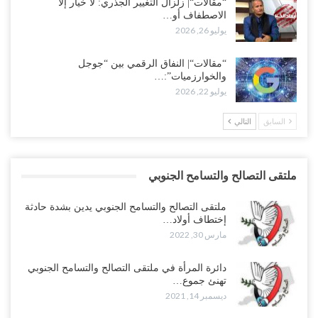
“مقالات“| زلزال التغيير الجذري: لا خيار إلا
الاصطفاف أو…
يوليو 26, 2026
“مقالات“| النفاق الرقمي بين “جوجل
والخوارزميات”:…
يوليو 22, 2026
السابق
التالي
ملتقى التصالح والتسامح الجنوبي
ملتقى التصالح والتسامح الجنوبي يدين بشدة حادثة
إختطاف أولاد…
مارس 30, 2022
دائرة المرأة في ملتقى التصالح والتسامح الجنوبي
تهنئ جموع…
ديسمبر 14, 2021