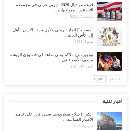
قرعة مونديال 2026: ديربي عربي في مجموعة
الأرجنتين.. ومواجهات…
ديسمبر 7, 2025
“مسقط“| إنجاز تاريخي ولأول مرة.. الأردن يتأهل
إلى كأس العالم…
يونيو 6, 2025
نيوجيرسي| ملاكم يمني صاعد في فئة وزن الريشة
يخطف الأضواء في…
أكتوبر 14, 2024
السابق
التالي
اخبار تقنية
“بكين“| سلاح ميكروويف صيني قادر على تدمير
الأقمار الصناعية…
فبراير 6, 2026