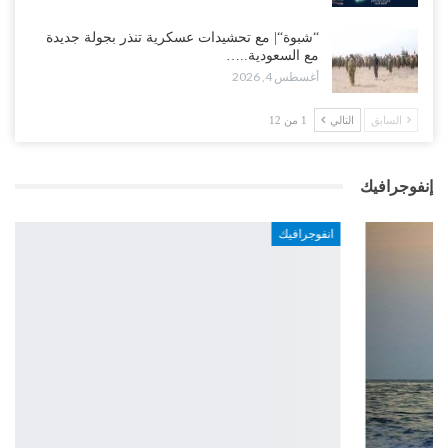
“شبوة“| مع تحشيدات عسكرية تنذر بجولة جديدة
مع السعودية..…
أغسطس 4, 2026
السابق
التالي
1 من 12
إنفوجرافيك
انفوجرافيك