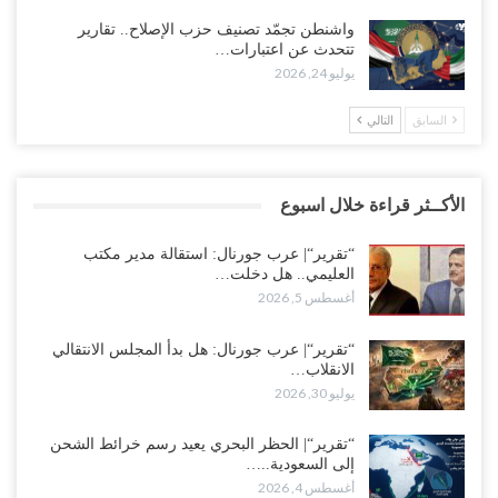
واشنطن تجمّد تصنيف حزب الإصلاح.. تقارير
تتحدث عن اعتبارات…
يوليو 24, 2026
السابق
التالي
الأكــثر قراءة خلال اسبوع
“تقرير“| عرب جورنال: استقالة مدير مكتب
العليمي.. هل دخلت…
أغسطس 5, 2026
“تقرير“| عرب جورنال: هل بدأ المجلس الانتقالي
الانقلاب…
يوليو 30, 2026
“تقرير“| الحظر البحري يعيد رسم خرائط الشحن
إلى السعودية..…
أغسطس 4, 2026