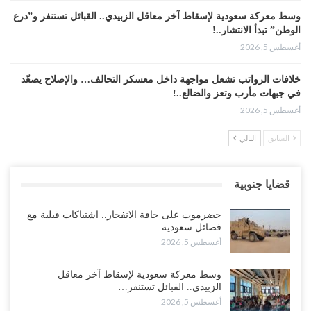
وسط معركة سعودية لإسقاط آخر معاقل الزبيدي.. القبائل تستنفر و”درع
الوطن” تبدأ الانتشار..!
أغسطس 5, 2026
خلافات الرواتب تشعل مواجهة داخل معسكر التحالف… والإصلاح يصعّد
في جبهات مأرب وتعز والضالع..!
أغسطس 5, 2026
السابق
التالي
السعودية تُصعّد الحصار على اليمنيين.. وقرار بحرمان طلاب الشمال من
تعميد الشهادات يشعل غضباً واسعاً..!
أغسطس 5, 2026
قضايا جنوبية
العليمي يشغل خصومه بمعارك التعيينات.. وتحركات موازية للسيطرة على
حضرموت على حافة الانفجار.. اشتباكات قبلية مع
ملفات المال والنفط..!
فصائل سعودية…
أغسطس 5, 2026
أغسطس 5, 2026
“تقرير“| الحظر البحري يعيد رسم خرائط الشحن إلى السعودية.. ناقلات
وسط معركة سعودية لإسقاط آخر معاقل
النفط تلتف حول أفريقيا وسفن تعلن: “لا توجد شحنة…
الزبيدي.. القبائل تستنفر…
أغسطس 4, 2026
أغسطس 5, 2026