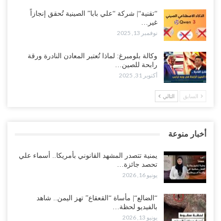
“تقنية“| شركة “علي بابا” الصينية تُحقق إنجازاً
غير…
نوفمبر 13, 2025
وكالة بلومبرغ: لماذا تُعتبر المعادن النادرة ورقة
رابحة للصين…
أكتوبر 31, 2025
السابق
التالي
أخبار منوعة
يمنية تتصدر المشهد القانوني بأمريكا.. أسماء علي
تحصد جائزة…
يونيو 16, 2026
“الضالع“| مأساة “القعقاع” تهز اليمن.. شاهد
بالفيديو لحظة…
يونيو 13, 2026