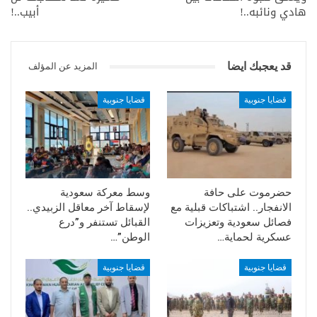
هادي ونائبه..!
أبيب..!
قد يعجبك ايضا
المزيد عن المؤلف
قضايا جنوبية
قضايا جنوبية
حضرموت على حافة
وسط معركة سعودية
الانفجار.. اشتباكات قبلية مع
لإسقاط آخر معاقل الزبيدي..
فصائل سعودية وتعزيزات
القبائل تستنفر و”درع
عسكرية لحماية…
الوطن”…
قضايا جنوبية
قضايا جنوبية