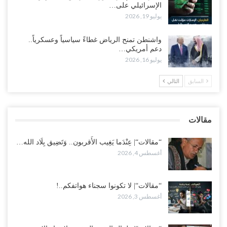
الإسرائيلي على…
مع اختفاء وزيرة واستقالة آخر وصراع على السفارات.. أزمة المحاصصة
يوليو 19, 2026
تعصف بحكومة عدن..!
أغسطس 1, 2026
واشنطن تمنح الرياض غطاءً سياسياً وعسكرياً..
دعم أمريكي…
عقب محاولة انسحابه من مطارح الريان.. المخابرات السعودية تصفي أبرز
يوليو 16, 2026
مساعدي الحجوري..!
أغسطس 1, 2026
السابق
التالي
“تعز“| بعد أيام من الاستعراضات.. الإصلاح يتوغل في معاقل طارق صالح..
هل بدأت معركة كسر النفوذ في الساحل الغربي..!
مقالات
أغسطس 1, 2026
“مقالات“| عِنْدَما يَغِيب الأَقربون.. وَتَضِيق بِلَاد الله…
أغسطس 4, 2026
“مقالات“| لا تكونوا سجناء هواتفكم..!
أغسطس 3, 2026