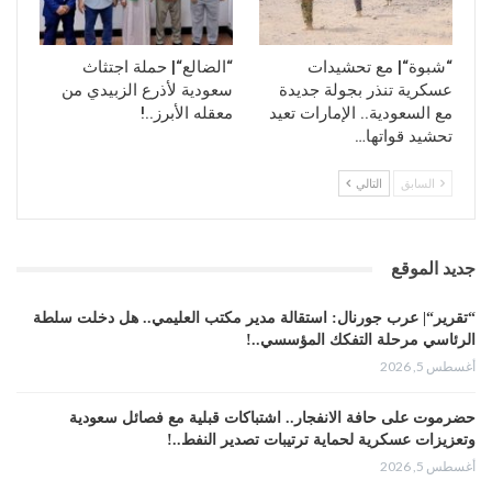
“شبوة“| مع تحشيدات
“الضالع“| حملة اجتثاث
عسكرية تنذر بجولة جديدة
سعودية لأذرع الزبيدي من
مع السعودية.. الإمارات تعيد
معقله الأبرز..!
تحشيد قواتها…
السابق
التالي
جديد الموقع
“تقرير“| عرب جورنال: استقالة مدير مكتب العليمي.. هل دخلت سلطة
الرئاسي مرحلة التفكك المؤسسي..!
أغسطس 5, 2026
حضرموت على حافة الانفجار.. اشتباكات قبلية مع فصائل سعودية
وتعزيزات عسكرية لحماية ترتيبات تصدير النفط..!
أغسطس 5, 2026