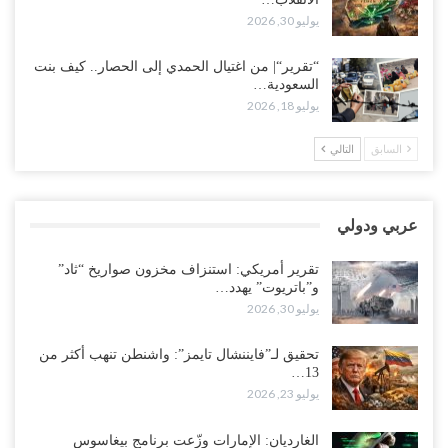
“تعز“| مع اقتراب إعادة الهيكلة السعودية.. سباق بين طارق والإصلاح
يوليو 30, 2026
لإشعال حرب..!
أغسطس 2, 2026
“تقرير“| من اغتيال الحمدي إلى الحصار.. كيف بنت
السعودية…
“حضرموت“| تغييرات سعودية بصفوف قيادة “درع الوطن” المتمركز
يوليو 18, 2026
بالعبر.. هل بدأت الرياض إعادة هيكلة فصائلها بعد…
أغسطس 2, 2026
السابق
التالي
اغتيالات العبر تُشعل حضرموت.. من يقود حرب التصفية الصامتة داخل
معسكر التحالف..!
عربي ودولي
أغسطس 2, 2026
تقرير أمريكي: استنزاف مخزون صواريخ “ثاد”
“تعز“| غضب شعبي يشلّ الخط الساحلي المخا- عدن.. هل بدأت المناطق
و”باتريوت” يهدد…
الاستراتيجية بالانفجار من الداخل..!
يوليو 30, 2026
أغسطس 2, 2026
تحقيق لـ”فايننشال تايمز”: واشنطن تنهب أكثر من
13…
“حضرموت“| الانتقالي يناقش تشكيل لجان أهلية بأهم مناطق النفط..
يوليو 23, 2026
وتلميحات إماراتية إلى انتقال التصعيد نحو الخيار العسكري..!
أغسطس 1, 2026
الغارديان: الإمارات وزّعت برنامج بيغاسوس