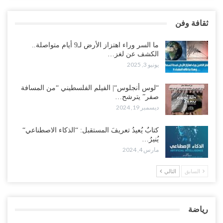
ثقافة وفن
ما السر وراء اهتزاز الأرض لـ9 أيام متواصلة..
الكشف عن لغز…
يونيو 3, 2025
“لوس أنجلوس“| الفيلم الفلسطيني “من المسافة
صفر” يترشح…
ديسمبر 19, 2024
كتابٌ يُعيدُ تعريفَ المستقبل: “الذكاء الاصطناعي“
يُنيرُ…
مارس 4, 2024
السابق
التالي
رياضة