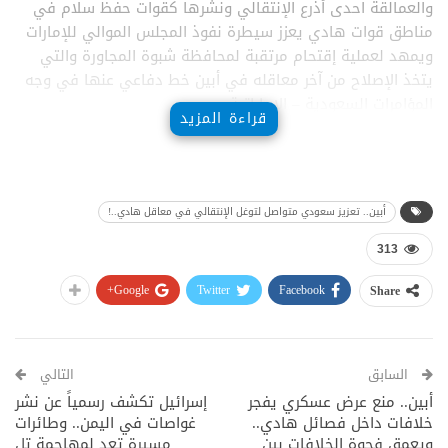
والعمالقة احدى أذرع الإنتقالي ونشرها كقوات حفظ سلام في
مناطق قوات هادي يعزز سيطرة نفوذ المجلس الموالي للإمارات
ويمهد لعملية إقتحام مرتقبة لمحافظة شبوة المجاورة والتي
يتخذ الإصلاح من آخر معاقله في أبين خط دفاعي عنها في وجه
المؤامرات السعودية – الإماراتية.
قراءة المزيد
أبين.. تعزيز سعودي متواصل لتوغل الإنتقالي في معاقل هادي..!
313
Google+
Twitter
Facebook
Share
السابق
التالي
أبين.. منع عرض عسكري يفجر
إسرائيل تكشف رسمياً عن نشر
خلافات داخل فصائل هادي..
غواصات في اليمن.. وطائرات
ويعمق فجوة الخلافات بين
مسيرة تعد لمهاجمة تل