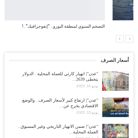
التضخم السنوي لمنطقة اليورو.. “إنفوجرافيك“..!
أسعار الصرف
“عدن“| انهيار كارثي للعملة المحلية.. الدولار
يتخطى 2639…
يونيو 15, 2025
“عدن“| ارتفاع كبير لأسعار الصرف.. والوضع
الاقتصادي يخرج عن…
يونيو 13, 2025
“عدن“| ضمن الانهيار التاريخي وغير المسبوق..
العملة المحلية…