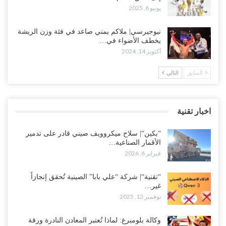
يونيو 6, 2025
نيوجيرسي| ملاكم يمني صاعد في فئة وزن الريشة
يخطف الأضواء في…
أكتوبر 14, 2024
السابق
التالي
اخبار تقنية
“بكين“| سلاح ميكروويف صيني قادر على تدمير
الأقمار الصناعية…
فبراير 6, 2026
“تقنية“| شركة “علي بابا” الصينية تُحقق إنجازاً
غير…
نوفمبر 13, 2025
وكالة بلومبرغ: لماذا تُعتبر المعادن النادرة ورقة