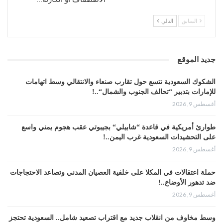
إذن، كيف يجرؤ نتنياهو على زيارة هاتين
المدينتين بالذات، وهما معقلا الحركة الإسلامية؟
السابق
التالي
ناهيك باستقبال رئيس بلدية أم الفحم لنتنياهو
بحضور عددٍ من “وجهاء” المدينة!
يبدو أنّ نتنياهو نجح في استمالة أعضاء الحركة
جديد الموقع
الإسلامية في “القائمة المشتركة” للكنيست،
الشكوك السعودية تتسع حول تقارب صنعاء والانتقالي وسط اتهامات
واستطاع ليّ ذراعها من خلال علاقاتها الخارجية
للإمارات بتدبير “تحالف الجنوب والشمال“..!
بالقوى المطبّعة مع الاحتلال، فأذعنت بسيادة
أغسطس 9, 2026
“إسرائيل” على الأقصى، إذ لم يعد أمام الحركة
الإسلامية، الممثّلة في الكنيست الصهيوني،
طوارئ أمريكية في قاعدة “شابيلي“ بجيبوتي عقب هجوم يمني واسع
مجالاً للمناورة.
على التحشيدات السعودية غرب اليمن..!
أغسطس 9, 2026
كيف لها أن ترفض، في حين أنّ أقطاب
“المشتركة” جميعاً، برئاسة أيمن عودة (الجبهة)،
حملة اعتقالات في المكلا على خلفية العصيان المدني وتصاعد الاحتجاجات
واجهت حركة المقاطعة الوطنية في الكنيست
ضد تدهور الأوضاع..!
بالسؤال المتكرر “ما هو بديلكم؟” وشعاراتٍ على
أغسطس 9, 2026
غرار “لنكن واقعيين!” و”نريد التأثير من الداخل!”.
وسط مخاوف من انقلاب جديد مع اقتراب تصعيد شامل.. السعودية تحتجز