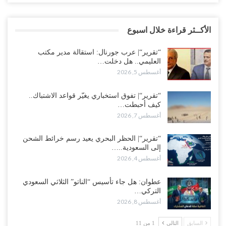
الأكــثر قراءة خلال اسبوع
“تقرير“| عرب جورنال: استقالة مدير مكتب
العليمي.. هل دخلت…
أغسطس 5, 2026
“تقرير“| تفوق استخباري يغيّر قواعد الاشتباك..
كيف أحبطت…
أغسطس 7, 2026
“تقرير“| الحظر البحري يعيد رسم خرائط الشحن
إلى السعودية..…
أغسطس 4, 2026
عطوان: هل جاء تأسيس “الناتو” الثلاثي السعودي
التركي…
أغسطس 8, 2026
السابق
التالي
1 من 11