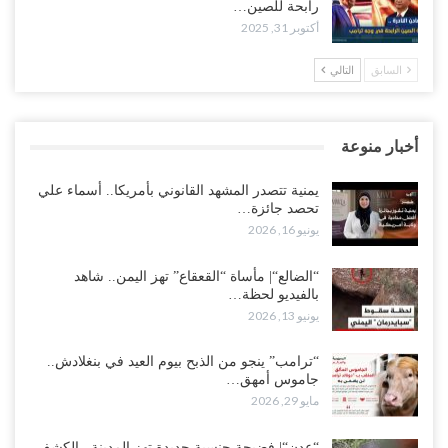
رابحة للصين…
أكتوبر 31, 2025
السابق
التالي
أخبار منوعة
يمنية تتصدر المشهد القانوني بأمريكا.. أسماء علي
تحصد جائزة…
يونيو 16, 2026
“الضالع“| مأساة “القعقاع” تهز اليمن.. شاهد
بالفيديو لحظة…
يونيو 13, 2026
“ترامب” ينجو من الذبح بيوم العيد في بنغلادش..
جاموس أمهق…
مايو 29, 2026
“عدن“| فضيحة جنسية جديدة تهز المدينة.. الكشف