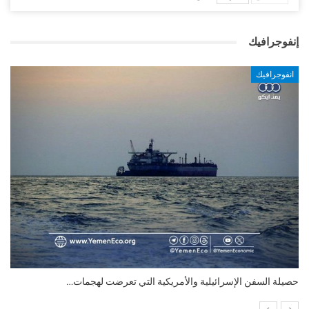
إنفوجرافيك
انفوجرافيك
التضخم السنوي لمنطقة اليورو.. “إنفوجرافيك“..!