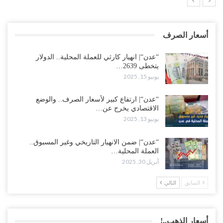
أسعار الصرف
“عدن“| انهيار كارثي للعملة المحلية.. الدولار
يتخطى 2639…
يونيو 15, 2025
“عدن“| ارتفاع كبير لأسعار الصرف.. والوضع
الاقتصادي يخرج عن…
يونيو 13, 2025
“عدن“| ضمن الانهيار التاريخي وغير المسبوق..
العملة المحلية…
أبريل 30, 2025
السابق
التالي
أسعار الذهب..!