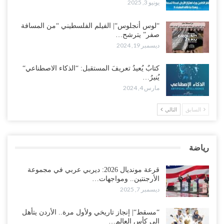
يونيو 3, 2025
“لوس أنجلوس“| الفيلم الفلسطيني “من المسافة
صفر” يترشح…
ديسمبر 19, 2024
كتابٌ يُعيدُ تعريفَ المستقبل: “الذكاء الاصطناعي“
يُنيرُ…
مارس 4, 2024
السابق
التالي
رياضة
قرعة مونديال 2026: ديربي عربي في مجموعة
الأرجنتين.. ومواجهات…
ديسمبر 7, 2025
“مسقط“| إنجاز تاريخي ولأول مرة.. الأردن يتأهل
إلى كأس العالم…