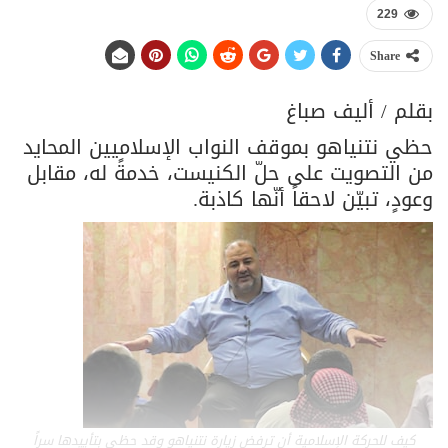
229
Share
بقلم / أليف صباغ
حظي نتنياهو بموقف النواب الإسلاميين المحايد
من التصويت على حلّ الكنيست، خدمةً له، مقابل
وعودٍ، تبيّن لاحقاً أنّها كاذبة.
كيف للحركة الإسلامية أن ترفض زيارة نتنياهو وقد حظي بتأييدها سراً