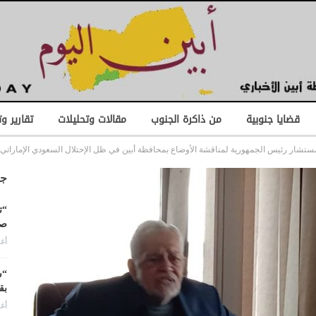
قضايا جنوبية
من ذاكرة الجنوب
مقالات وتحليلات
تقارير و
مستشار رئيس الجمهورية لمناقشة الأوضاع بمحافظة أبين في ظل الإحتلال السعودي الإماراتي..
جد
“ت
صن
أغس
“ش
بق
أغس