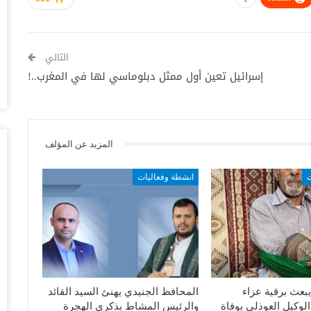
أغس
وس
التالي
تس
إسرائيل تعين أول ممثل دبلوماسي لها في المغرب..!
أغس
خل
وا
أغس
المزيد عن المؤلف
ال
ت
انشطة وفعاليات
ال
لى بتقديم الدعم والمساندة لتحرير المحافظات الجنوبية
أغس
ال
مساعدة النازحين من أبناء المحافظة.
لل
أغس
حد وتعزيز التواصل مع أبناء المحافظة والمحافظات الجنوبية
بعث برقية عزاء
المحافظ الجنيدي يهنئ السيد القائد
“ت
لوكيل العوذلي بوفاة
والرئيس المشاط بذكرى الهجرة