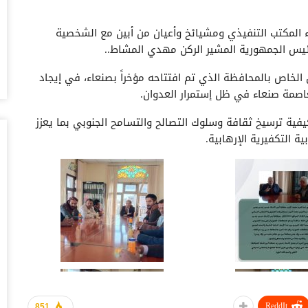
أغس
ء المكتب التنفيذي ومشيائخ وأعيان من أبين مع الشخصية
تد
 رئيس الجمهورية المشير الركن مهدي المشاط..
قب
أغس
الخاص بالمحافظة الذي تم افتتاحه مؤخراً بصنعاء، في إيجاد
عاصمة صنعاء في ظل إستمرار العدوان.
“ح
ال
 كيفية ترسيخ ثقافة وسلوك التصالح والتسامح الجنوبي بما يعزز
أغس
 التكفيرية الإرهابية.
“ح
تح
أغس
“ت
دخ
أغس
حض
ReddIt
سع
851