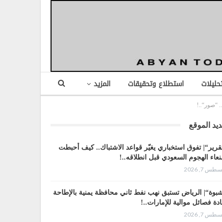
تحليلات
استطلاع وتحقيقات
المزيد
 “صور“..!
يد الموقع
قرير“| تفوق استخباري يغيّر قواعد الاشتباك.. كيف أحبطت
عاء الهجوم السعودي قبل انطلاقه..!
طس 7, 2026
بوة“| الرياض تستبق نهب نفط ثاني محافظة يمنية بالإطاحة
ادة فصائل موالية للإمارات..!
طس 7, 2026