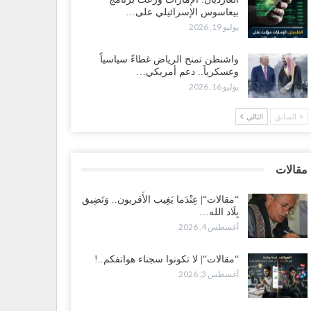
بيغاسوس الإسرائيلي على…
 تصعيد غير مسبوق ولأول مرة.. عمرو البيض يهاجم
يوليو 19, 2026
سعودية: الثقة معدومة والقوات الجنوبية ستتحرك إذا استمر
قمع..!
واشنطن تمنح الرياض غطاءً سياسياً
طس 3, 2026
وعسكرياً.. دعم أمريكي…
يوليو 16, 2026
 تصاعد الخلافات داخل “الرئاسي”.. أعضاء المجلس ينقلبون
ى العليمي ويلغون قراراته ويضغطون لإقالة مدير…
السابق
التالي
طس 3, 2026
عطش وغياب الغاز يفاقمان مأساة الأهالي بعدن.. مدينة تغرق
مقالات
 دوامة الانهيار الخدمي..!
طس 3, 2026
“مقالات“| عِنْدَما يَغِيب الأَقربون.. وَتَضِيق
بِلَاد الله…
أغسطس 4, 2026
قالات“| لا تكونوا سجناء هواتفكم..!
طس 3, 2026
“مقالات“| لا تكونوا سجناء هواتفكم..!
أغسطس 3, 2026