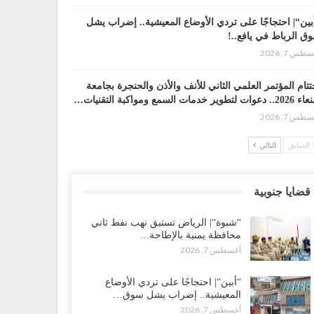
بين“| احتجاجًا على تردي الأوضاع المعيشية.. إضراب يشل
ق الرباط في يافع..!
طس 7, 2026
تتام المؤتمر العلمي الثاني للأنف والأذن والحنجرة بجامعة
وات لتطوير خدمات السمع ومواكبة التقنيات…
طس 7, 2026
السابق
التالي
ضرموت“| عصيان مدني واسع ورفض للتجنيد السعودي
سّعان المواجهة مع الرياض..!
طس 6, 2026
قضايا جنوبية
عقيلي يعلن تمرّد قيادات عسكرية.. أزمة “البطاقة الذكية”
“شبوة“| الرياض تستبق نهب نفط ثاني
هّد لإقالات واسعة وإعادة ترتيب المشهد العسكري..!
محافظة يمنية بالإطاحة…
طس 6, 2026
أغسطس 7, 2026
بات صنعاء تربك التحشيدات السعودية شرق اليمن.. خسائر
“أبين“| احتجاجًا على تردي الأوضاع
رية وانسحابات وفوضى تعصف بمعسكرات حضرموت
المعيشية.. إضراب يشل سوق…
أرب..!
أغسطس 7, 2026