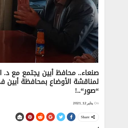
صنعاء.. محافظ أبين يجتمع مع د. 
لمناقشة الأوضاع بمحافظة أبين في
“صور“..!
On
يناير 12, 2021
Share