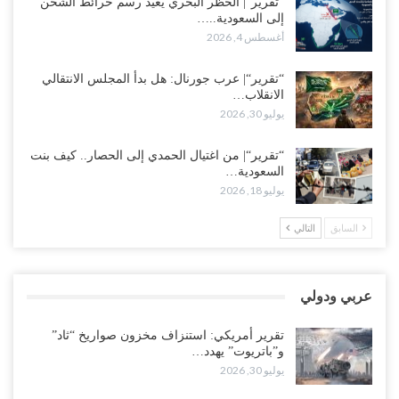
أغسطس 3, 2026
“تقرير“| الحظر البحري يعيد رسم خرائط الشحن
إلى السعودية..…
أغسطس 4, 2026
العطش وغياب الغاز يفاقمان مأساة الأهالي بعدن.. مدينة تغرق في دوامة
الانهيار الخدمي..!
“تقرير“| عرب جورنال: هل بدأ المجلس الانتقالي
أغسطس 3, 2026
الانقلاب…
يوليو 30, 2026
“مقالات“| لا تكونوا سجناء هواتفكم..!
أغسطس 3, 2026
“تقرير“| من اغتيال الحمدي إلى الحصار.. كيف بنت
السعودية…
“حضرموت“| بعد اقتحام منزل شيخ بارز.. قبائل الصحراء اليمنية تبدأ
يوليو 18, 2026
احتشاداً على الحدود السعودية..!
أغسطس 2, 2026
السابق
التالي
وسط غضبٍ جنوباً.. دعوات لإغلاق مطرح فدغم مع تحوله من معسكر
للتجنيد إلى ساحة لتصفية قادة التحالف..!
عربي ودولي
أغسطس 2, 2026
تقرير أمريكي: استنزاف مخزون صواريخ “ثاد”
“تعز“| مع اقتراب إعادة الهيكلة السعودية.. سباق بين طارق والإصلاح
و”باتريوت” يهدد…
لإشعال حرب..!
يوليو 30, 2026
أغسطس 2, 2026