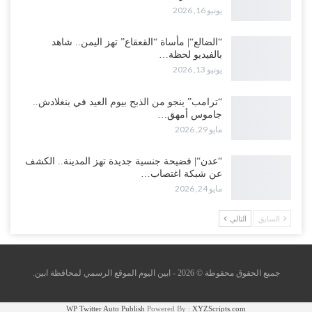
يونيو 16, 2026
“الضالع“| مأساة “القعقاع” تهز اليمن.. شاهد
بالفيديو لحظة…
يونيو 13, 2026
“ترامب” ينجو من الذبح بيوم العيد في بنغلادش..
جاموس أمهق…
مايو 29, 2026
“عدن“| فضيحة جنسية جديدة تهز المدينة.. الكشف
عن شبكة اغتصاب…
مايو 24, 2026
السابق
التالي
جميع الحقوق محقوظة © 2026 - ابين اليوم الموقع الرسمي لمحافظة ابين.
WP Twitter Auto Publish
Powered By :
XYZScripts.com