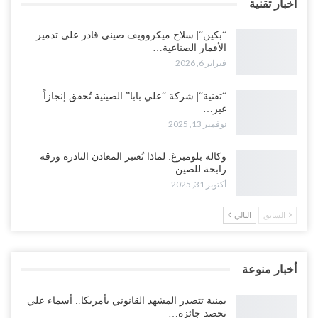
اخبار تقنية
“بكين“| سلاح ميكروويف صيني قادر على تدمير
الأقمار الصناعية…
فبراير 6, 2026
“تقنية“| شركة “علي بابا” الصينية تُحقق إنجازاً
غير…
نوفمبر 13, 2025
وكالة بلومبرغ: لماذا تُعتبر المعادن النادرة ورقة
رابحة للصين…
أكتوبر 31, 2025
السابق
التالي
أخبار منوعة
يمنية تتصدر المشهد القانوني بأمريكا.. أسماء علي
تحصد جائزة…