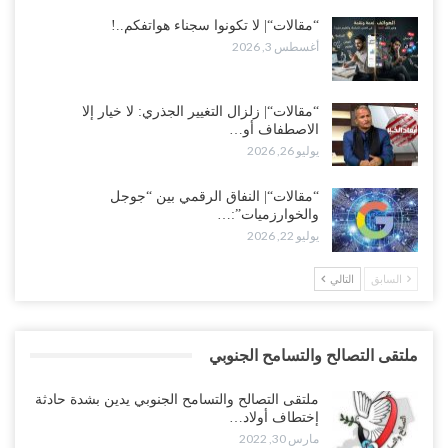
“مقالات“| لا تكونوا سجناء هواتفكم..!
أغسطس 3, 2026
“مقالات“| زلزال التغيير الجذري: لا خيار إلا
الاصطفاف أو…
يوليو 26, 2026
“مقالات“| النفاق الرقمي بين “جوجل
والخوارزميات”:…
يوليو 22, 2026
السابق
التالي
ملتقى التصالح والتسامح الجنوبي
ملتقى التصالح والتسامح الجنوبي يدين بشدة حادثة
إختطاف أولاد…
مارس 30, 2022