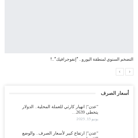
التضخم السنوي لمنطقة اليورو.. “إنفوجرافيك“..!
أسعار الصرف
“عدن“| انهيار كارثي للعملة المحلية.. الدولار
يتخطى 2639…
يونيو 15, 2025
“عدن“| ارتفاع كبير لأسعار الصرف.. والوضع