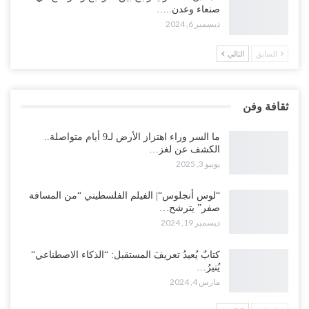
صنعاء وعدن..…
ديسمبر 6, 2024
السابق
التالي
ثقافة وفن
ما السر وراء اهتزاز الأرض لـ9 أيام متواصلة..
الكشف عن لغز…
يونيو 3, 2025
“لوس أنجلوس“| الفيلم الفلسطيني “من المسافة
صفر” يترشح…
ديسمبر 19, 2024
كتابٌ يُعيدُ تعريفَ المستقبل: “الذكاء الاصطناعي“
يُنيرُ…
مارس 4, 2024