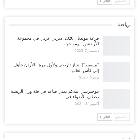
السابق
التالي
رياضة
قرعة مونديال 2026: ديربي عربي في مجموعة
الأرجنتين.. ومواجهات…
ديسمبر 7, 2025
“مسقط“| إنجاز تاريخي ولأول مرة.. الأردن يتأهل
إلى كأس العالم…
يونيو 6, 2025
نيوجيرسي| ملاكم يمني صاعد في فئة وزن الريشة
يخطف الأضواء في…
أكتوبر 14, 2024
السابق
التالي