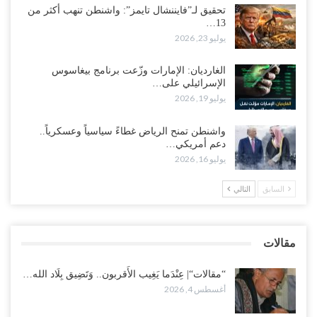
تحقيق لـ”فايننشال تايمز”: واشنطن تنهب أكثر من
13…
“حضرموت“| تغييرات سعودية بصفوف قيادة “درع الوطن” المتمركز
يوليو 23, 2026
بالعبر.. هل بدأت الرياض إعادة هيكلة فصائلها بعد…
أغسطس 2, 2026
الغارديان: الإمارات وزّعت برنامج بيغاسوس
الإسرائيلي على…
اغتيالات العبر تُشعل حضرموت.. من يقود حرب التصفية الصامتة داخل
يوليو 19, 2026
معسكر التحالف..!
أغسطس 2, 2026
واشنطن تمنح الرياض غطاءً سياسياً وعسكرياً..
دعم أمريكي…
“تعز“| غضب شعبي يشلّ الخط الساحلي المخا- عدن.. هل بدأت المناطق
يوليو 16, 2026
الاستراتيجية بالانفجار من الداخل..!
أغسطس 2, 2026
السابق
التالي
“حضرموت“| الانتقالي يناقش تشكيل لجان أهلية بأهم مناطق النفط..
وتلميحات إماراتية إلى انتقال التصعيد نحو الخيار العسكري..!
مقالات
أغسطس 1, 2026
“مقالات“| عِنْدَما يَغِيب الأَقربون.. وَتَضِيق بِلَاد الله…
أغسطس 4, 2026