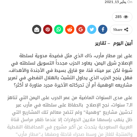
On
يناير 15, 2021
285
Share
أبين اليوم – تقارير
على غرر مطار مأرب، ذاك الذي مثل فضيحة مدوية لسلطة
الإصلاح شرق اليمن، يعاود الحزب مجدداً التسويق لسلطته في
شبوة لكن عبر ميناء قنا، مع فارق بسيط في الأجندة والأهداف،
فهل ينجح الحزب الذي يحاول التشبث بالهلال النفطي في تمرير
مشاريعه الوهمية أم أن تحركاته الأخيرة مجرد مناورة لا أكثر؟
على مدى السنوات الماضية من عمر الحرب على اليمن التي تناهز
الـ7 سنوات، نجح الإصلاح بالحفاظ على سلطته في مأرب عبر
تدشين مشاريع “وهمية” ولم تتضح معالم تلك المشاريع التي
ظل ينهب بإسمها ملايين الدولارات إلا عندما ظهر مراسل قناة
العربية السعودية يتحدث عن أكبر مشروع في المحافظة النفطية
والمنتجة للغاز من وسط صحراء قاحلة وصفها بـ”مطار مأرب”