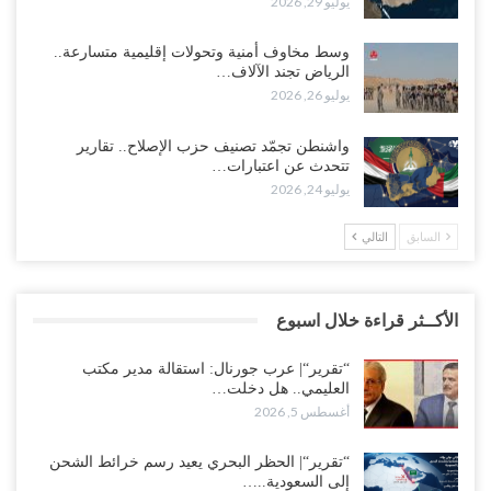
يوليو 29, 2026
وسط مخاوف أمنية وتحولات إقليمية متسارعة..
الرياض تجند الآلاف…
يوليو 26, 2026
واشنطن تجمّد تصنيف حزب الإصلاح.. تقارير
تتحدث عن اعتبارات…
يوليو 24, 2026
السابق
التالي
الأكــثر قراءة خلال اسبوع
“تقرير“| عرب جورنال: استقالة مدير مكتب
العليمي.. هل دخلت…
أغسطس 5, 2026
“تقرير“| الحظر البحري يعيد رسم خرائط الشحن
إلى السعودية..…