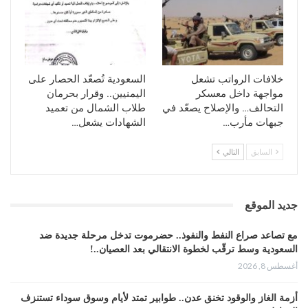
كما أن توقيت هذه الخطوة، بالتزامن مع محاولات دولية لرأب
الصدع بين الرياض وأبوظبي، يشير إلى أن السعودية تسعى
لتحسين موقعها التفاوضي عبر الضغط على أهم مصادر النفوذ
الإماراتي في الشرق اليمني.
وفي حال استمرت هذه المواجهة الاقتصادية، فإن الصراع بين
خلافات الرواتب تشعل
السعودية تُصعّد الحصار على
الطرفين قد يدخل مرحلة أكثر حساسية، عنوانها السيطرة على
مواجهة داخل معسكر
اليمنيين.. وقرار بحرمان
التحالف… والإصلاح يصعّد في
طلاب الشمال من تعميد
الثروة لا السيطرة على الأرض فقط.
جبهات مأرب…
الشهادات يشعل…
السابق
التالي
جديد الموقع
مع تصاعد صراع النفط والنفوذ.. حضرموت تدخل مرحلة جديدة ضد
السعودية وسط ترقّب لخطوة الانتقالي بعد العصيان..!
أغسطس 8, 2026
أزمة الغاز والوقود تخنق عدن.. طوابير تمتد لأيام وسوق سوداء تستنزف