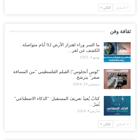
السابق
التالي
ثقافة وفن
ما السر وراء اهتزاز الأرض لـ9 أيام متواصلة..
الكشف عن لغز…
يونيو 3, 2025
“لوس أنجلوس“| الفيلم الفلسطيني “من المسافة
صفر” يترشح…
ديسمبر 19, 2024
كتابٌ يُعيدُ تعريفَ المستقبل: “الذكاء الاصطناعي“
يُنيرُ…
مارس 4, 2024
السابق
التالي