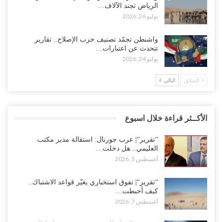
الرياض تجند الآلاف…
يوليو 26, 2026
واشنطن تجمّد تصنيف حزب الإصلاح.. تقارير
تتحدث عن اعتبارات…
يوليو 24, 2026
السابق
التالي
الأكــثر قراءة خلال اسبوع
“تقرير“| عرب جورنال: استقالة مدير مكتب
العليمي.. هل دخلت…
أغسطس 5, 2026
“تقرير“| تفوق استخباري يغيّر قواعد الاشتباك..
كيف أحبطت…
أغسطس 7, 2026