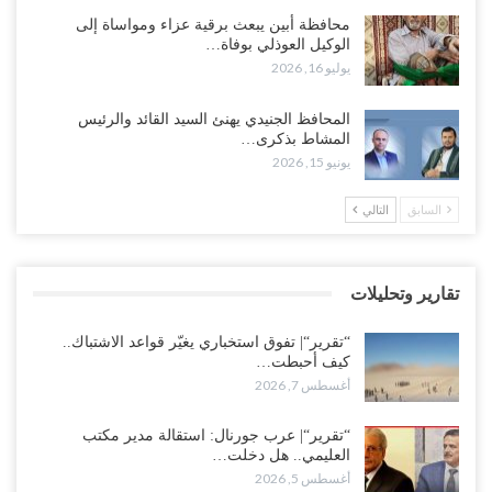
“حضرموت“| الانتقالي يرفع التصعيد بالعصيان المدني.. ورسالة تحدٍ
محافظة أبين يبعث برقية عزاء ومواساة إلى
للسعودية بشأن النفط..!
الوكيل العوذلي بوفاة…
أغسطس 6, 2026
يوليو 16, 2026
“تقرير“| عرب جورنال: استقالة مدير مكتب العليمي.. هل دخلت سلطة
المحافظ الجنيدي يهنئ السيد القائد والرئيس
الرئاسي مرحلة التفكك المؤسسي..!
المشاط بذكرى…
أغسطس 5, 2026
يونيو 15, 2026
حضرموت على حافة الانفجار.. اشتباكات قبلية مع فصائل سعودية
السابق
التالي
وتعزيزات عسكرية لحماية ترتيبات تصدير النفط..!
أغسطس 5, 2026
تقارير وتحليلات
وسط معركة سعودية لإسقاط آخر معاقل الزبيدي.. القبائل تستنفر و”درع
الوطن” تبدأ الانتشار..!
“تقرير“| تفوق استخباري يغيّر قواعد الاشتباك..
أغسطس 5, 2026
كيف أحبطت…
أغسطس 7, 2026
خلافات الرواتب تشعل مواجهة داخل معسكر التحالف… والإصلاح يصعّد
في جبهات مأرب وتعز والضالع..!
“تقرير“| عرب جورنال: استقالة مدير مكتب
العليمي.. هل دخلت…
أغسطس 5, 2026
أغسطس 5, 2026