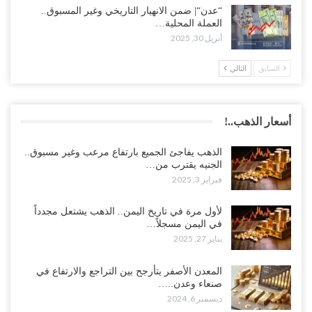
“عدن“| ضمن الانهيار التاريخي وغير المسبوق..
العملة المحلية…
أبريل 30, 2025
السابق
التالي
أسعار الذهب..!
الذهب يفاجئ الجميع بارتفاع مرعب وغير مسبوق..
الجنيه يقترب من…
فبراير 3, 2025
لأول مرة في تاريخ اليمن.. الذهب يشتعل مجدداً
في اليمن مسجلاً…
يناير 27, 2025
المعدن الأصفر يتأرجح بين التراجع والارتفاع في
صنعاء وعدن..…
ديسمبر 6, 2024