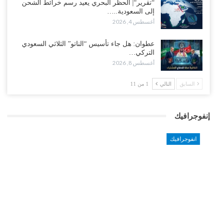
“تقرير“| الحظر البحري يعيد رسم خرائط الشحن
إلى السعودية..…
أغسطس 4, 2026
عطوان: هل جاء تأسيس “الناتو” الثلاثي السعودي
التركي…
أغسطس 8, 2026
السابق
التالي
1 من 11
إنفوجرافيك
انفوجرافيك