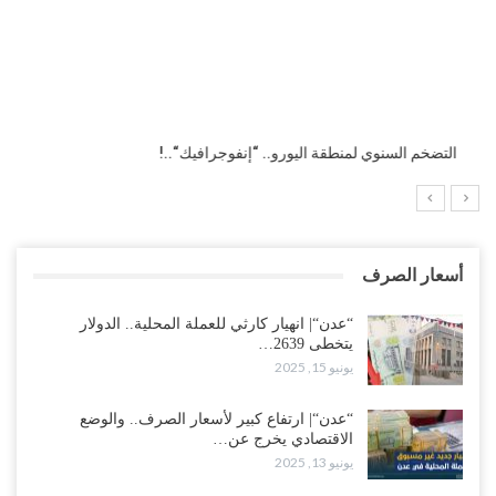
التضخم السنوي لمنطقة اليورو.. “إنفوجرافيك“..!
أسعار الصرف
“عدن“| انهيار كارثي للعملة المحلية.. الدولار
يتخطى 2639…
يونيو 15, 2025
“عدن“| ارتفاع كبير لأسعار الصرف.. والوضع
الاقتصادي يخرج عن…
يونيو 13, 2025