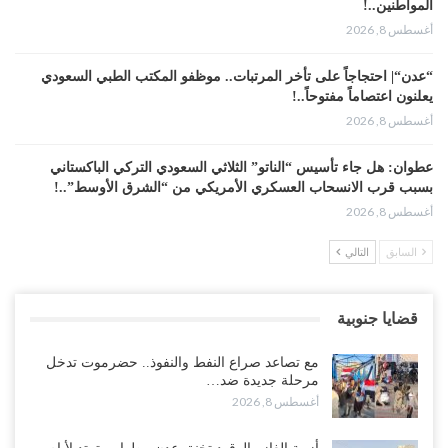
المواطنين..!
أغسطس 8, 2026
“عدن“| احتجاجاً على تأخر المرتبات.. موظفو المكتب الطبي السعودي
يعلنون اعتصاماً مفتوحاً..!
أغسطس 8, 2026
عطوان: هل جاء تأسيس “الناتو” الثلاثي السعودي التركي الباكستاني
بسبب قرب الانسحاب العسكري الأمريكي من “الشرق الأوسط”..!
أغسطس 8, 2026
السابق
التالي
من حضرموت إلى عدن.. الانتقالي يصعّد ضد السعودية بعصيان مدني
شامل..!
أغسطس 8, 2026
قضايا جنوبية
السعودية تحاول احتواء بن بريك بعد تهديده بالمواجهة.. هل بدأت معركة
مع تصاعد صراع النفط والنفوذ.. حضرموت تدخل
إسكات الصوت الحضرمي..!
مرحلة جديدة ضد…
أغسطس 8, 2026
أغسطس 8, 2026
المحافظ الجنيدي يحذر من خطورة المخططات السعودية على ابناء