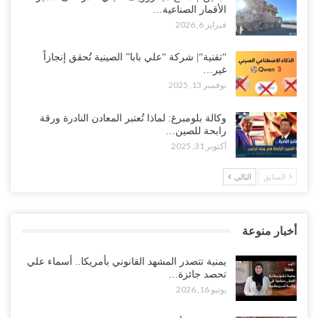
الأقمار الصناعية…
فبراير 6, 2026
“تقنية“| شركة “علي بابا” الصينية تُحقق إنجازاً
غير…
نوفمبر 13, 2025
وكالة بلومبرغ: لماذا تُعتبر المعادن النادرة ورقة
رابحة للصين…
أكتوبر 31, 2025
السابق
التالي
أخبار منوعة
يمنية تتصدر المشهد القانوني بأمريكا.. أسماء علي
تحصد جائزة…
يونيو 16, 2026