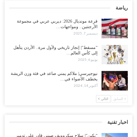
رياضة
قرعة مونديال 2026: ديربي عربي في مجموعة
الأرجنتين.. ومواجهات…
ديسمبر 7, 2025
“مسقط“| إنجاز تاريخي ولأول مرة.. الأردن يتأهل
إلى كأس العالم…
يونيو 6, 2025
نيوجيرسي| ملاكم يمني صاعد في فئة وزن الريشة
يخطف الأضواء في…
أكتوبر 14, 2024
السابق
التالي
اخبار تقنية
“بكين“| سلاح ميكروويف صيني قادر على تدمير