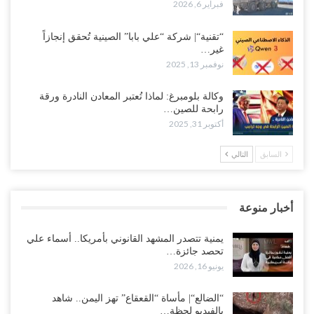
فبراير 6, 2026
“تقنية“| شركة “علي بابا” الصينية تُحقق إنجازاً
غير…
نوفمبر 13, 2025
وكالة بلومبرغ: لماذا تُعتبر المعادن النادرة ورقة
رابحة للصين…
أكتوبر 31, 2025
السابق
التالي
أخبار منوعة
يمنية تتصدر المشهد القانوني بأمريكا.. أسماء علي
تحصد جائزة…
يونيو 16, 2026
“الضالع“| مأساة “القعقاع” تهز اليمن.. شاهد
بالفيديو لحظة…