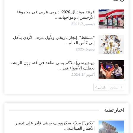
قرعة مونديال 2026: ديربي عربي في مجموعة
الأرجنتين.. ومواجهات…
ديسمبر 7, 2025
“مسقط“| إنجاز تاريخي ولأول مرة.. الأردن يتأهل
إلى كأس العالم…
يونيو 6, 2025
نيوجيرسي| ملاكم يمني صاعد في فئة وزن الريشة
يخطف الأضواء في…
أكتوبر 14, 2024
السابق
التالي
اخبار تقنية
“بكين“| سلاح ميكروويف صيني قادر على تدمير
الأقمار الصناعية…