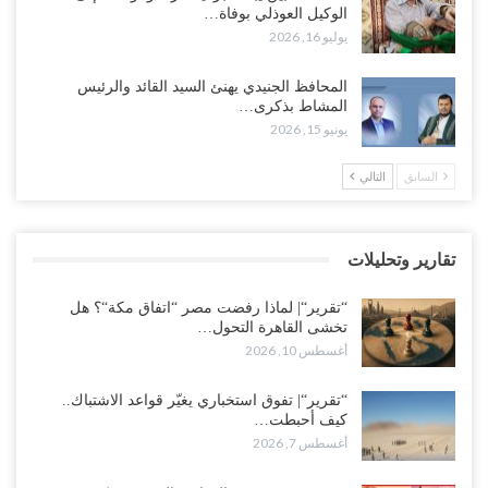
أغسطس 8, 2026
الوكيل العوذلي بوفاة…
يوليو 16, 2026
من حضرموت إلى عدن.. الانتقالي يصعّد ضد السعودية بعصيان مدني
شامل..!
المحافظ الجنيدي يهنئ السيد القائد والرئيس
أغسطس 8, 2026
المشاط بذكرى…
يونيو 15, 2026
السعودية تحاول احتواء بن بريك بعد تهديده بالمواجهة.. هل بدأت معركة
إسكات الصوت الحضرمي..!
السابق
التالي
أغسطس 8, 2026
المحافظ الجنيدي يحذر من خطورة المخططات السعودية على ابناء
تقارير وتحليلات
الجنوب..!
أغسطس 8, 2026
“تقرير“| لماذا رفضت مصر “اتفاق مكة“؟ هل
تخشى القاهرة التحول…
أغسطس 10, 2026
“تقرير“| تفوق استخباري يغيّر قواعد الاشتباك.. كيف أحبطت صنعاء
الهجوم السعودي قبل انطلاقه..!
أغسطس 7, 2026
“تقرير“| تفوق استخباري يغيّر قواعد الاشتباك..
كيف أحبطت…
أغسطس 7, 2026
“شبوة“| الرياض تستبق نهب نفط ثاني محافظة يمنية بالإطاحة بقادة
فصائل موالية للإمارات..!