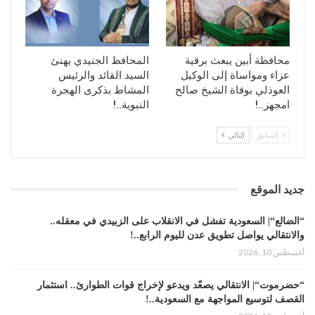
محافظة أبين يبعث برقية
المحافظ الجنيدي يهنئ
عزاء ومواساة إلى الوكيل
السيد القائد والرئيس
العوذلي بوفاة الشيخ صالح
المشاط بذكرى الهجرة
امجهز..!
النبوية..!
السابق
التالي
جديد الموقع
“الضالع“| السعودية تفشل في الانقلاب على الزبيدي في معقله..
والانتقالي يواصل تطويق عدن لليوم الرابع..!
أغسطس 10, 2026
“حضرموت“| الانتقالي يصعّد ويدعو لإخراج قوات الطوارئ.. استثمار
القصف لتوسيع المواجهة مع السعودية..!