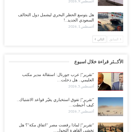
أغسطس 9, 2026
هل يتوسع الحظر البحري ليشمل دول التحالف
السعودي الجديد..!
أغسطس 1, 2026
السابق
التالي
الأكــثر قراءة خلال اسبوع
“تقرير“| عرب جورنال: استقالة مدير مكتب
العليمي.. هل دخلت…
أغسطس 5, 2026
“تقرير“| تفوق استخباري يغيّر قواعد الاشتباك..
كيف أحبطت…
أغسطس 7, 2026
“تقرير“| لماذا رفضت مصر “اتفاق مكة“؟ هل
تخشى القاهرة التحول…