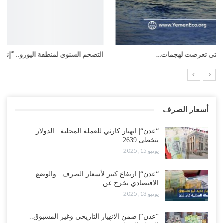
التضخم السنوي لمنطقة اليورو.. “إنفوجرافيك“..!
أسعار الصرف
“عدن“| انهيار كارثي للعملة المحلية.. الدولار
يتخطى 2639…
يونيو 15, 2025
“عدن“| ارتفاع كبير لأسعار الصرف.. والوضع
الاقتصادي يخرج عن…
يونيو 13, 2025
“عدن“| ضمن الانهيار التاريخي وغير المسبوق..