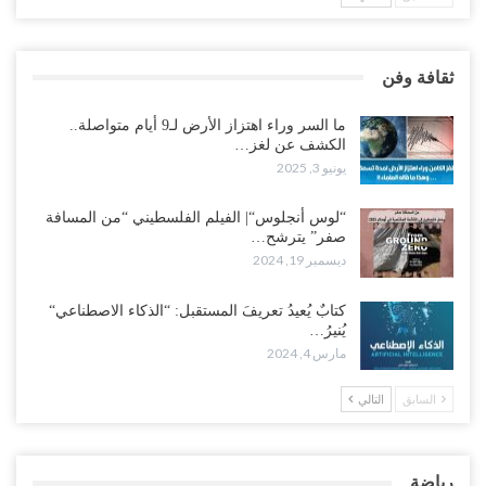
ثقافة وفن
ما السر وراء اهتزاز الأرض لـ9 أيام متواصلة..
الكشف عن لغز…
يونيو 3, 2025
“لوس أنجلوس“| الفيلم الفلسطيني “من المسافة
صفر” يترشح…
ديسمبر 19, 2024
كتابٌ يُعيدُ تعريفَ المستقبل: “الذكاء الاصطناعي“
يُنيرُ…
مارس 4, 2024
السابق
التالي
رياضة