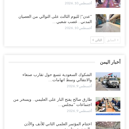
أغسطس 10, 2026
الشكوك السعودية تتسع حول تقارب صنعاء والانتقالي وسط اتهامات
للإمارات بتدبير “تحالف الجنوب والشمال“..!
“عدن“| لليوم الثالث على التوالي من العصيان
المدني.. غضب شعبي…
أغسطس 9, 2026
أغسطس 10, 2026
طوارئ أمريكية في قاعدة “شابيلي“ بجيبوتي عقب هجوم يمني واسع
السابق
التالي
على التحشيدات السعودية غرب اليمن..!
أغسطس 9, 2026
أخبار اليمن
حملة اعتقالات في المكلا على خلفية العصيان المدني وتصاعد الاحتجاجات
ضد تدهور الأوضاع..!
الشكوك السعودية تتسع حول تقارب صنعاء
أغسطس 9, 2026
والانتقالي وسط اتهامات…
أغسطس 9, 2026
وسط مخاوف من انقلاب جديد مع اقتراب تصعيد شامل.. السعودية تحتجز
المزيد من قادة الانتقالي مع استدعائهم بغطاء التنظيم..!
طارق صالح يفتح النار على العليمي.. ويسخر من
أغسطس 9, 2026
اجتماعات “مجلس…
أغسطس 9, 2026
الانتقالي يحاصر قوات سعودية في الضالع.. والرياض تلوّح بالخيار
العسكري..!
اختتام المؤتمر العلمي الثاني للأنف والأذن
أغسطس 9, 2026