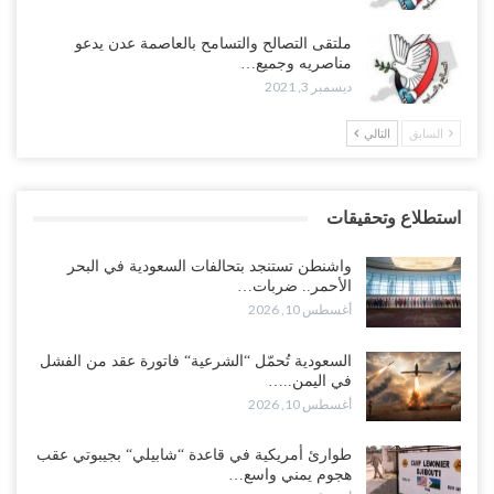
ملتقى التصالح والتسامح بالعاصمة عدن يدعو
مناصريه وجميع…
ديسمبر 3, 2021
السابق
التالي
استطلاع وتحقيقات
واشنطن تستنجد بتحالفات السعودية في البحر
الأحمر.. ضربات…
أغسطس 10, 2026
السعودية تُحمّل “الشرعية“ فاتورة عقد من الفشل
في اليمن..…
أغسطس 10, 2026
طوارئ أمريكية في قاعدة “شابيلي“ بجيبوتي عقب
هجوم يمني واسع…