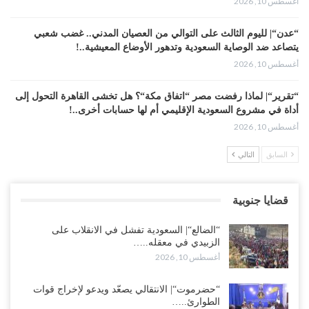
أغسطس 10, 2026
“عدن“| لليوم الثالث على التوالي من العصيان المدني.. غضب شعبي
يتصاعد ضد الوصاية السعودية وتدهور الأوضاع المعيشية..!
أغسطس 10, 2026
“تقرير“| لماذا رفضت مصر “اتفاق مكة“؟ هل تخشى القاهرة التحول إلى
أداة في مشروع السعودية الإقليمي أم لها حسابات أخرى..!
أغسطس 10, 2026
السابق
التالي
واشنطن تستنجد بتحالفات السعودية في البحر الأحمر.. ضربات صنعاء
تدفع أمريكا لإعادة حساباتها في اليمن..!
أغسطس 10, 2026
قضايا جنوبية
السعودية تُحمّل “الشرعية“ فاتورة عقد من الفشل في اليمن.. كاتب
“الضالع“| السعودية تفشل في الانقلاب على
مقرّب من أرامكو يفتح باب التنصل من المسؤولية..!
الزبيدي في معقله..…
أغسطس 10, 2026
أغسطس 10, 2026
“مقالات“| قِفْ.. لَا تَعْبَثْ مَعِي..!
“حضرموت“| الانتقالي يصعّد ويدعو لإخراج قوات
أغسطس 10, 2026
الطوارئ..…