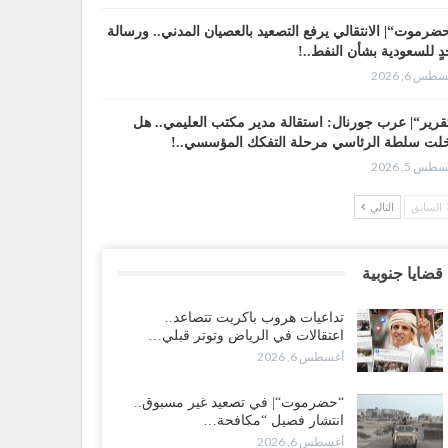
ضرموت“| الانتقالي يرفع التصعيد بالعصيان المدني.. ورسالة
دٍ للسعودية بشأن النفط..!
طس 6, 2026
قرير“| عرب جورنال: استقالة مدير مكتب العليمي.. هل
لت سلطة الرئاسي مرحلة التفكك المؤسسي..!
طس 5, 2026
السابق
التالي
رموت على حافة الانفجار.. اشتباكات قبلية مع فصائل
ودية وتعزيزات عسكرية لحماية ترتيبات تصدير النفط..!
طس 5, 2026
قضايا جنوبية
ط معركة سعودية لإسقاط آخر معاقل الزبيدي.. القبائل
تداعيات هروب باكريت تتصاعد..
تنفر و”درع الوطن” تبدأ الانتشار..!
اعتقالات في الرياض وتوتر قبلي…
طس 5, 2026
أغسطس 6, 2026
افات الرواتب تشعل مواجهة داخل معسكر التحالف…
“حضرموت“| في تصعيد غير مسبوق..
لإصلاح يصعّد في جبهات مأرب وتعز والضالع..!
انتشار فصيل “مكافحة…
طس 5, 2026
أغسطس 6, 2026