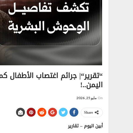
“تقرير“| جرائم اغتصاب الأطفال ك
اليمن..!
On
مايو 25, 2026
Share
أبين اليوم – تقارير