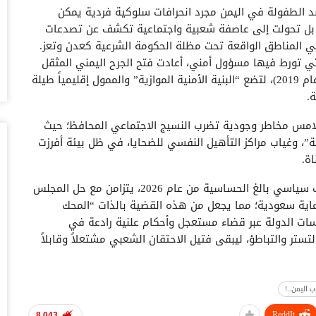
د الطفولة في اليمن مجرد انحرافات سلوكية فردية يمكن
، بل تحولت إلى عاصفة شعبية واجتماعية تكشف عن تصدعات
ال
ال
 في المناطق الواقعة تحت مظلة الحكومة الشرعية كعدن وتعز.
أغس
لتي تورط فيها مسؤول أمني، أعادت فتح الجرح اليمني المثقل
بذاكرة الإفلات من العقاب (كمأساة الشاب رأفت دنبع عام 2019)، لتضع “البنية الأمنية الموازية” والممول إقليمياً طيلة
ال
.
لل
تلامس مخاطر وجودية تضرب النسيج الاجتماعي المحافظ؛ حيث
أغس
”، وغياب مراكز التأهيل النفسي للضحايا، في ظل بيئة أفرزت
اة.
“ت
ال
تو
​واليوم، تأتي هذه الهبة الشعبية الغاضبة في منعطف سياسي بالغ الحساسية من عام 2026، يتزامن مع حل المجلس
أغس
عاية سعودية؛ مما يجعل من هذه القضية بالذات “المحك
سات الدولة عبر قضاء مستعجل وأحكام علنية رادعة في
ال
تستر والتباطؤ، ليبقى فتيل الاحتقان الشعبي مشتعلاً وقابلاً
وبيع 2.5 مليون ب
أغس
 اليمن..!
مد
ن قبل مسؤول أمني في عدن، موجة عارمة وغير مسبوقة من
با
ReddIt
8,043