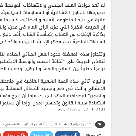
​لم تعد حوادث العنف الجنسي والانتهاكات الموجهة ض
تطويقها بالحلول العشائرية أو المساومات السياسية
غائرة في بنية المنظومة الأمنية والقضائية، لا سيما
إن الجريمة الأخيرة التي هزت الرأي العام في عدن، وا
السنوات الماضية تحت مجهر الإدانة التاريخية والأخلاقية
​وتتجاوز هذه المعضلة حدود الفعل الجنائي الصادم ل
تتغذى الجريمة على “ثقافة الصمت والوصمة الاجتماعية
تزاوجاً خطيراً بين السلاح والنفوذ والترهيب وحماية الجن
الانتقالي والبدء في دمج وتوحيد الفصائل المسلحة بر
والمصير” لمصداقية العهد الجديد. فإما أن تنجح مؤس
استعادة هيبة القانون وتطهير المدن، وإما أن يستمر ال
للانفجار في وجه الجميع.
خلفية المشهد
:
“تقرير“| جرائم اغتصاب الأطفال كمرآة لتصدع المنظومة الأمنية في جنوب
فجّر مقطع فيديو وثّق حادثة اغتصاب مروعة لطفل م
Google+
Twitter
Facebook
Share