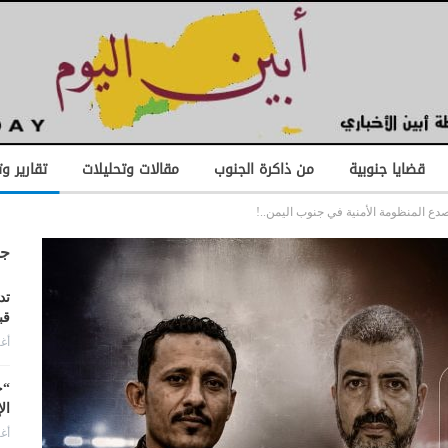
قضايا جنوبية
من ذاكرة الجنوب
مقالات وتحليلات
تقارير و
دع المنظومة الأمنية في جنوب اليمن..!
جد
تد
قب
أغس
“ح
ال
أغس