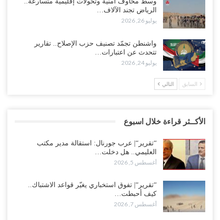
وسط مخاوف أمنية وتحولات إقليمية متسارعة..
الرياض تجند الآلاف…
يوليو 26, 2026
واشنطن تجمّد تصنيف حزب الإصلاح.. تقارير
تتحدث عن اعتبارات…
يوليو 24, 2026
السابق
التالي
الأكــثر قراءة خلال اسبوع
“تقرير“| عرب جورنال: استقالة مدير مكتب
العليمي.. هل دخلت…
أغسطس 5, 2026
“تقرير“| تفوق استخباري يغيّر قواعد الاشتباك..
كيف أحبطت…
أغسطس 7, 2026