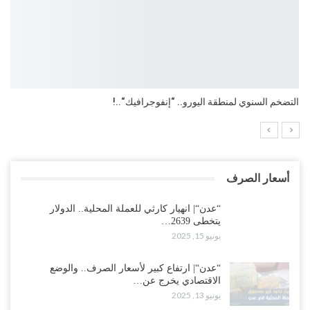
التضخم السنوي لمنطقة اليورو.. “إنفوجرافيك“..!
أسعار الصرف
“عدن“| انهيار كارثي للعملة المحلية.. الدولار
يتخطى 2639…
يونيو 15, 2025
“عدن“| ارتفاع كبير لأسعار الصرف.. والوضع
الاقتصادي يخرج عن…
يونيو 13, 2025