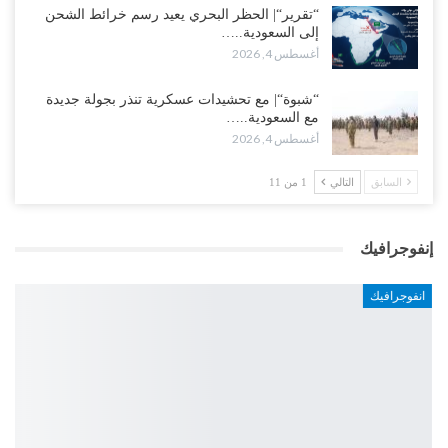
“تقرير“| الحظر البحري يعيد رسم خرائط الشحن
إلى السعودية..…
أغسطس 4, 2026
“شبوة“| مع تحشيدات عسكرية تنذر بجولة جديدة
مع السعودية..…
أغسطس 4, 2026
السابق
التالي
1 من 11
إنفوجرافيك
انفوجرافيك