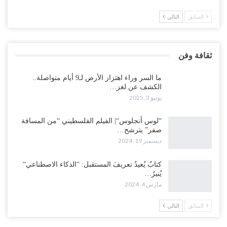
السابق
التالي
ثقافة وفن
ما السر وراء اهتزاز الأرض لـ9 أيام متواصلة..
الكشف عن لغز…
يونيو 3, 2025
“لوس أنجلوس“| الفيلم الفلسطيني “من المسافة
صفر” يترشح…
ديسمبر 19, 2024
كتابٌ يُعيدُ تعريفَ المستقبل: “الذكاء الاصطناعي“
يُنيرُ…
مارس 4, 2024
السابق
التالي