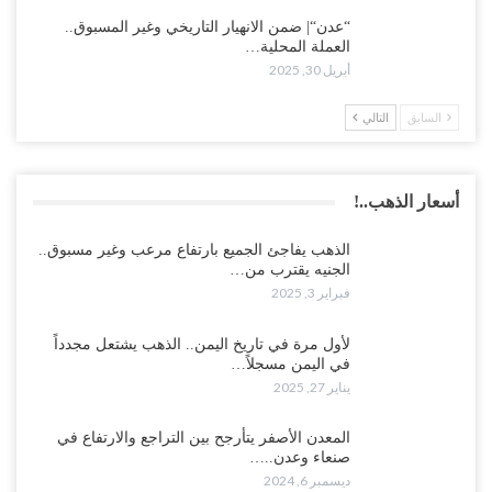
“عدن“| ضمن الانهيار التاريخي وغير المسبوق..
العملة المحلية…
أبريل 30, 2025
السابق
التالي
أسعار الذهب..!
الذهب يفاجئ الجميع بارتفاع مرعب وغير مسبوق..
الجنيه يقترب من…
فبراير 3, 2025
لأول مرة في تاريخ اليمن.. الذهب يشتعل مجدداً
في اليمن مسجلاً…
يناير 27, 2025
المعدن الأصفر يتأرجح بين التراجع والارتفاع في
صنعاء وعدن..…
ديسمبر 6, 2024