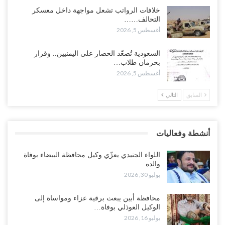
الساحل الغربي.
حضرموت على حافة الانفجار.. اشتباكات قبلية مع فصائل سعودية
خلافات الرواتب تشعل مواجهة داخل معسكر
وتعزيزات عسكرية لحماية ترتيبات تصدير النفط..!
التحالف……
أغسطس 5, 2026
أغسطس 5, 2026
وسط معركة سعودية لإسقاط آخر معاقل الزبيدي.. القبائل تستنفر و”درع
السعودية تُصعّد الحصار على اليمنيين.. وقرار
الوطن” تبدأ الانتشار..!
بحرمان طلاب…
أغسطس 5, 2026
أغسطس 5, 2026
السابق
التالي
خلافات الرواتب تشعل مواجهة داخل معسكر التحالف… والإصلاح يصعّد
في جبهات مأرب وتعز والضالع..!
أغسطس 5, 2026
أنشطة وفعاليات
السعودية تُصعّد الحصار على اليمنيين.. وقرار بحرمان طلاب الشمال من
تعميد الشهادات يشعل غضباً واسعاً..!
اللواء الجنيدي يعزّي وكيل محافظة الببضاء بوفاة
أغسطس 5, 2026
والده
يوليو 30, 2026
العليمي يشغل خصومه بمعارك التعيينات.. وتحركات موازية للسيطرة على
ملفات المال والنفط..!
محافظة أبين يبعث برقية عزاء ومواساة إلى
الوكيل العوذلي بوفاة…
أغسطس 5, 2026
يوليو 16, 2026