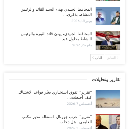
“تقرير“| الحظر البحري يعيد رسم خرائط الشحن إلى السعودية.. ناقلات
المحافظ الجنيدي يهنئ السيد القائد والرئيس
النفط تلتف حول أفريقيا وسفن تعلن: “لا توجد شحنة…
المشاط بذكرى…
أغسطس 4, 2026
يونيو 15, 2026
العليمي يواجه اتهامات بصفقة نفط سرية مع شركة أمريكية.. وبيع 2.5
المحافظ الجنيدي، يهنئ قائد الثورة والرئيس
مليون برميل يشعل غضب حضرموت..!
النشاط بحلول عيد…
أغسطس 4, 2026
مايو 26, 2026
مدير مكتب العليمي يقدم استقالته.. والخلافات تعصف بالرئاسي وصراع
السابق
التالي
محتدم على خليفته..!
أغسطس 4, 2026
تقارير وتحليلات
“تعز“| وسط إعادة رسم النفوذ السعودي.. الإصلاح يجدد اتهامه لطارق
بالتهريب وعينه على المحافظ..!
“تقرير“| تفوق استخباري يغيّر قواعد الاشتباك..
أغسطس 4, 2026
كيف أحبطت…
أغسطس 7, 2026
“شبوة“| مع تحشيدات عسكرية تنذر بجولة جديدة مع السعودية.. الإمارات
تعيد تحشيد قواتها في أهم سواحل اليمن على البحر…
“تقرير“| عرب جورنال: استقالة مدير مكتب
العليمي.. هل دخلت…
أغسطس 4, 2026
أغسطس 5, 2026