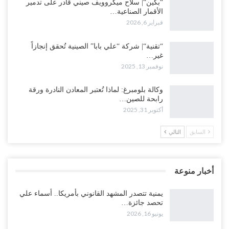
“بكين“| سلاح ميكروويف صيني قادر على تدمير
الأقمار الصناعية…
فبراير 6, 2026
“تقنية“| شركة “علي بابا” الصينية تُحقق إنجازاً
غير…
نوفمبر 13, 2025
وكالة بلومبرغ: لماذا تُعتبر المعادن النادرة ورقة
رابحة للصين…
أكتوبر 31, 2025
السابق
التالي
أخبار منوعة
يمنية تتصدر المشهد القانوني بأمريكا.. أسماء علي
تحصد جائزة…
يونيو 16, 2026