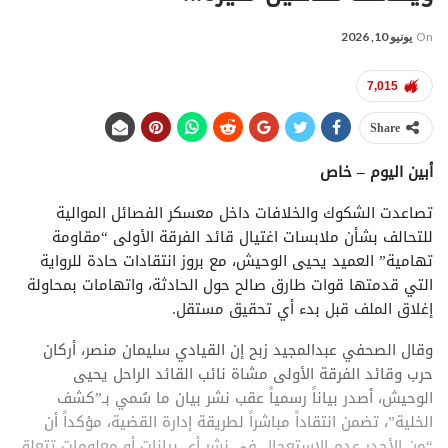
On
يونيو 10, 2026
7,015
Share
أبين اليوم – خاص
تصاعدت الشكوك والخلافات داخل معسكر الفصائل الموالية
للتحالف بشأن ملابسات اغتيال قائد الفرقة الأولى “مقاومة
تهامية” العميد يحيى الوحيش، مع بروز انتقادات حادة للرواية
التي قدمتها قوات طارق صالح حول الحادثة، واتهامات بمحاولة
إغلاق الملف قبل بدء أي تحقيق مستقل.
وقال الصحفي عبدالمجيد زبح إن القيادي سليمان منصر، أركان
حرب وقائد الفرقة الأولى مشاة نائب القائد الراحل يحيى
الوحيش، أصدر بياناً رسمياً عقب نشر بيان ما سُمي بـ”كشف
الخلية”، تضمن انتقاداً مباشراً لطريقة إدارة القضية، مؤكداً أن
“من الأجدر عدم الاستعجال في نشر أي بيانات أو معلومات تتعلق