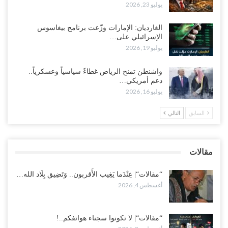
يوليو 23, 2026
في تصعيد غير مسبوق ولأول مرة.. عمرو البيض يهاجم السعودية: الثقة
معدومة والقوات الجنوبية ستتحرك إذا استمر القمع..!
أغسطس 3, 2026
الغارديان: الإمارات وزّعت برنامج بيغاسوس
الإسرائيلي على…
يوليو 19, 2026
مع تصاعد الخلافات داخل “الرئاسي”.. أعضاء المجلس ينقلبون على
العليمي ويلغون قراراته ويضغطون لإقالة مدير…
واشنطن تمنح الرياض غطاءً سياسياً وعسكرياً..
أغسطس 3, 2026
دعم أمريكي…
يوليو 16, 2026
العطش وغياب الغاز يفاقمان مأساة الأهالي بعدن.. مدينة تغرق في دوامة
الانهيار الخدمي..!
السابق
التالي
أغسطس 3, 2026
“مقالات“| لا تكونوا سجناء هواتفكم..!
مقالات
أغسطس 3, 2026
“مقالات“| عِنْدَما يَغِيب الأَقربون.. وَتَضِيق بِلَاد الله…
أغسطس 4, 2026
“مقالات“| لا تكونوا سجناء هواتفكم..!