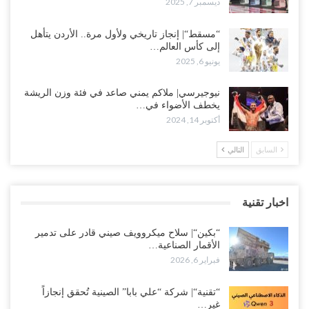
ديسمبر 7, 2025
“مسقط“| إنجاز تاريخي ولأول مرة.. الأردن يتأهل
إلى كأس العالم…
يونيو 6, 2025
نيوجيرسي| ملاكم يمني صاعد في فئة وزن الريشة
يخطف الأضواء في…
أكتوبر 14, 2024
السابق
التالي
اخبار تقنية
“بكين“| سلاح ميكروويف صيني قادر على تدمير
الأقمار الصناعية…
فبراير 6, 2026
“تقنية“| شركة “علي بابا” الصينية تُحقق إنجازاً
غير…