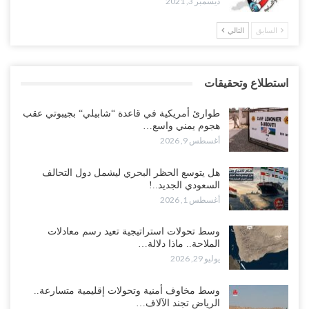
ديسمبر 3, 2021
السابق
التالي
استطلاع وتحقيقات
طوارئ أمريكية في قاعدة “شابيلي“ بجيبوتي عقب
هجوم يمني واسع…
أغسطس 9, 2026
هل يتوسع الحظر البحري ليشمل دول التحالف
السعودي الجديد..!
أغسطس 1, 2026
وسط تحولات استراتيجية تعيد رسم معادلات
الملاحة.. ماذا دلالة…
يوليو 29, 2026
وسط مخاوف أمنية وتحولات إقليمية متسارعة..
الرياض تجند الآلاف…