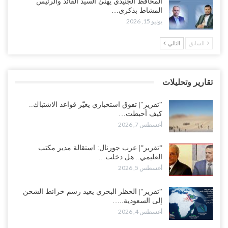
المحافظ الجنيدي يهنئ السيد القائد والرئيس
المواجهة مع الرياض..!
المشاط بذكرى…
أغسطس 6, 2026
يونيو 15, 2026
العقيلي يعلن تمرّد قيادات عسكرية.. أزمة “البطاقة الذكية” تمهّد لإقالات
السابق
التالي
واسعة وإعادة ترتيب المشهد العسكري..!
أغسطس 6, 2026
تقارير وتحليلات
ضربات صنعاء تربك التحشيدات السعودية شرق اليمن.. خسائر بشرية
وانسحابات وفوضى تعصف بمعسكرات حضرموت ومأرب..!
“تقرير“| تفوق استخباري يغيّر قواعد الاشتباك..
أغسطس 6, 2026
كيف أحبطت…
أغسطس 7, 2026
تداعيات هروب باكريت تتصاعد.. اعتقالات في الرياض وتوتر قبلي يهدد
بتعقيد المشهد في المهرة..!
“تقرير“| عرب جورنال: استقالة مدير مكتب
العليمي.. هل دخلت…
أغسطس 6, 2026
أغسطس 5, 2026
“حضرموت“| في تصعيد غير مسبوق.. انتشار فصيل “مكافحة الإرهاب”
في أحياء المكلا بالتزامن مع العصيان المدني..!
“تقرير“| الحظر البحري يعيد رسم خرائط الشحن
إلى السعودية..…
أغسطس 6, 2026
أغسطس 4, 2026
“حضرموت“| الانتقالي يرفع التصعيد بالعصيان المدني.. ورسالة تحدٍ