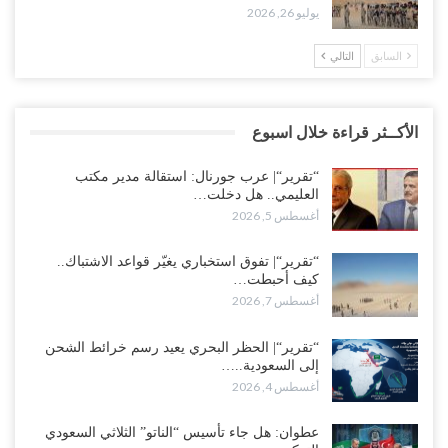
يوليو 26, 2026
السابق
التالي
الأكــثر قراءة خلال اسبوع
“تقرير“| عرب جورنال: استقالة مدير مكتب
العليمي.. هل دخلت…
أغسطس 5, 2026
“تقرير“| تفوق استخباري يغيّر قواعد الاشتباك..
كيف أحبطت…
أغسطس 7, 2026
“تقرير“| الحظر البحري يعيد رسم خرائط الشحن
إلى السعودية..…
أغسطس 4, 2026
عطوان: هل جاء تأسيس “الناتو” الثلاثي السعودي