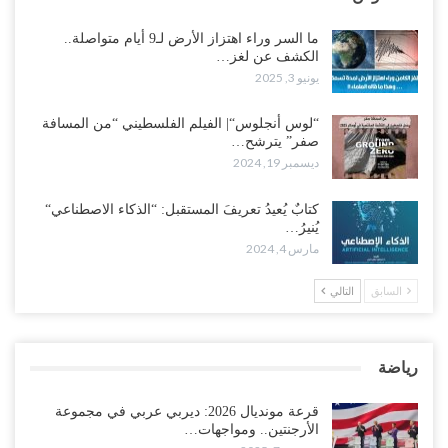
ما السر وراء اهتزاز الأرض لـ9 أيام متواصلة..
الكشف عن لغز…
يونيو 3, 2025
“لوس أنجلوس“| الفيلم الفلسطيني “من المسافة
صفر” يترشح…
ديسمبر 19, 2024
كتابٌ يُعيدُ تعريفَ المستقبل: “الذكاء الاصطناعي“
يُنيرُ…
مارس 4, 2024
السابق
التالي
رياضة
قرعة مونديال 2026: ديربي عربي في مجموعة
الأرجنتين.. ومواجهات…