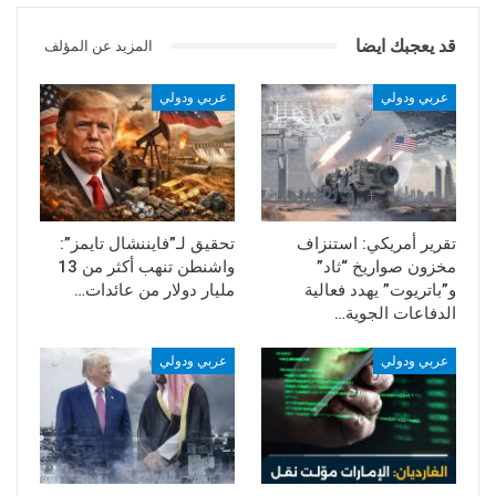
قد يعجبك ايضا
المزيد عن المؤلف
عربي ودولي
عربي ودولي
تقرير أمريكي: استنزاف
تحقيق لـ”فايننشال تايمز”:
مخزون صواريخ “ثاد”
واشنطن تنهب أكثر من 13
و”باتريوت” يهدد فعالية
مليار دولار من عائدات…
الدفاعات الجوية…
عربي ودولي
عربي ودولي