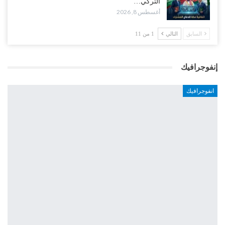
التركي…
أغسطس 8, 2026
السابق
التالي
1 من 11
إنفوجرافيك
انفوجرافيك