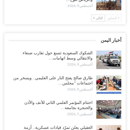
أغسطس 9, 2026
أغسطس 8, 2026
السابق
التالي
“عدن“| احتجاجاً على تأخر المرتبات.. موظفو المكتب الطبي السعودي
يعلنون اعتصاماً مفتوحاً..!
أغسطس 8, 2026
أخبار اليمن
عطوان: هل جاء تأسيس “الناتو” الثلاثي السعودي التركي الباكستاني
بسبب قرب الانسحاب العسكري الأمريكي من “الشرق الأوسط”..!
الشكوك السعودية تتسع حول تقارب صنعاء
والانتقالي وسط اتهامات…
أغسطس 8, 2026
أغسطس 9, 2026
من حضرموت إلى عدن.. الانتقالي يصعّد ضد السعودية بعصيان مدني
طارق صالح يفتح النار على العليمي.. ويسخر من
شامل..!
اجتماعات “مجلس…
أغسطس 8, 2026
أغسطس 9, 2026
السعودية تحاول احتواء بن بريك بعد تهديده بالمواجهة.. هل بدأت معركة
اختتام المؤتمر العلمي الثاني للأنف والأذن
إسكات الصوت الحضرمي..!
والحنجرة بجامعة…
أغسطس 8, 2026
أغسطس 7, 2026
المحافظ الجنيدي يحذر من خطورة المخططات السعودية على ابناء
العقيلي يعلن تمرّد قيادات عسكرية.. أزمة