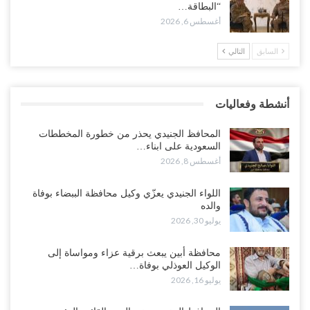
الجنوب..!
“البطاقة…
أغسطس 8, 2026
أغسطس 6, 2026
السابق
التالي
“تقرير“| تفوق استخباري يغيّر قواعد الاشتباك.. كيف أحبطت صنعاء
الهجوم السعودي قبل انطلاقه..!
أغسطس 7, 2026
أنشطة وفعاليات
“شبوة“| الرياض تستبق نهب نفط ثاني محافظة يمنية بالإطاحة بقادة
فصائل موالية للإمارات..!
المحافظ الجنيدي يحذر من خطورة المخططات
أغسطس 7, 2026
السعودية على ابناء…
أغسطس 8, 2026
“أبين“| احتجاجًا على تردي الأوضاع المعيشية.. إضراب يشل سوق الرباط
في يافع..!
اللواء الجنيدي يعزّي وكيل محافظة الببضاء بوفاة
والده
أغسطس 7, 2026
يوليو 30, 2026
اختتام المؤتمر العلمي الثاني للأنف والأذن والحنجرة بجامعة صنعاء 2026..
محافظة أبين يبعث برقية عزاء ومواساة إلى
دعوات لتطوير خدمات السمع ومواكبة التقنيات…
الوكيل العوذلي بوفاة…
أغسطس 7, 2026
يوليو 16, 2026
“حضرموت“| عصيان مدني واسع ورفض للتجنيد السعودي يوسّعان