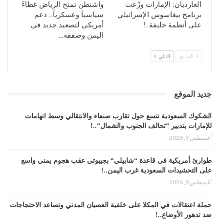
الغارديان: الإمارات وزّعت
واشنطن تمنح الرياض غطاءً
برنامج بيغاسوس الإسرائيلي
سياسياً وعسكرياً.. دعم
على أنظمة حليفة..!
أمريكي لتصعيد جديد في
اليمن وصفقة…
السابق
التالي
جديد الموقع
الشكوك السعودية تتسع حول تقارب صنعاء والانتقالي وسط اتهامات
للإمارات بتدبير “تحالف الجنوب والشمال“..!
أغسطس 9, 2026
طوارئ أمريكية في قاعدة “شابيلي“ بجيبوتي عقب هجوم يمني واسع
على التحشيدات السعودية غرب اليمن..!
أغسطس 9, 2026
حملة اعتقالات في المكلا على خلفية العصيان المدني وتصاعد الاحتجاجات
ضد تدهور الأوضاع..!