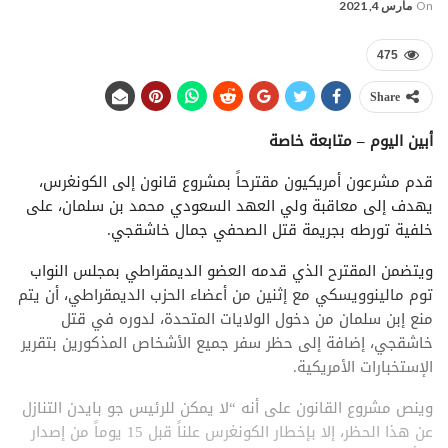
On
مارس 4, 2021
475
Share
أبين اليوم – متابعة خاصة
قدم مشرعون أمريكيون مقترحاً بمشروع قانون إلى الكونغرس،
يهدف إلى معاقبة ولي العهد السعودي محمد بن سلمان، على
خلفية تورطه بجريمة قتل الصحفي جمال خاشقجي.
ويتضمن المقترح الذي قدمه العضو الديمقراطي بمجلس النواب
توم مالينوويسكي مع إثنين من أعضاء الحزب الديمقراطي، أن يتم
منع إبن سلمان من دخول الولايات المتحدة، لدوره في قتل
خاشقجي، إضافة إلى حظر سفر جميع الأشخاص المذكورين بتقرير
الإستخبارات الأمريكية.
وينص مشروع القانون على أنه “لا يمكن للرئيس جو بايدن التنازل
عن هذا الحظر، إلا بإخطار الكونغرس علناً قبل 15 يوماً من إصدار