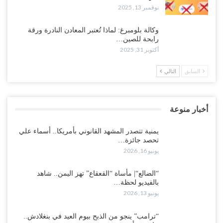
نوفمبر 13, 2025
وكالة بلومبرغ: لماذا تُعتبر المعادن النادرة ورقة
رابحة للصين…
أكتوبر 31, 2025
السابق
التالي
أخبار منوعة
يمنية تتصدر المشهد القانوني بأمريكا.. أسماء علي
تحصد جائزة…
يونيو 16, 2026
“الضالع“| مأساة “القعقاع” تهز اليمن.. شاهد
بالفيديو لحظة…
يونيو 13, 2026
“ترامب” ينجو من الذبح بيوم العيد في بنغلادش..