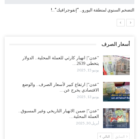
التضخم السنوي لمنطقة اليورو.. “إنفوجرافيك“..!
أسعار الصرف
“عدن“| انهيار كارثي للعملة المحلية.. الدولار
يتخطى 2639…
يونيو 15, 2025
“عدن“| ارتفاع كبير لأسعار الصرف.. والوضع
الاقتصادي يخرج عن…
يونيو 13, 2025
“عدن“| ضمن الانهيار التاريخي وغير المسبوق..
العملة المحلية…
أبريل 30, 2025
السابق
التالي