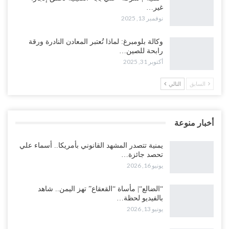
غير…
نوفمبر 13, 2025
وكالة بلومبرغ: لماذا تُعتبر المعادن النادرة ورقة
رابحة للصين…
أكتوبر 31, 2025
السابق
التالي
أخبار منوعة
يمنية تتصدر المشهد القانوني بأمريكا.. أسماء علي
تحصد جائزة…
يونيو 16, 2026
“الضالع“| مأساة “القعقاع” تهز اليمن.. شاهد
بالفيديو لحظة…
يونيو 13, 2026