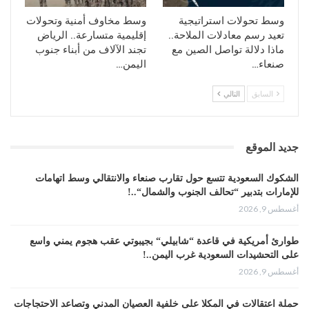
ويؤكد اعلاميون أن اليمنيون بمختلف مكوناتهم يعتبرون العدوان
علی بلادهم عدواناً امريكياً بامتياز ولولا التغطية الاعلامية
وسط تحولات استراتيجية
وسط مخاوف أمنية وتحولات
والسياسية وأيضاً لولا السلاح الاميركي لما استطاعت السعودية
تعيد رسم معادلات الملاحة..
إقليمية متسارعة.. الرياض
ان تستمر في هذه المعركة أكثر من 6 سنوات”.
ماذا دلالة تواصل الصين مع
تجند الآلاف من أبناء جنوب
صنعاء…
اليمن…
ويری إعلاميون يمنيون أن الايام القادمة ستثبت مدی جدية بايدن
في ايجاد حل لوقف العدوان ورفع الحصار عن اليمن.
السابق
التالي
ورغم هذا يؤكد اعلاميون يمنيون ان الاميركيون لايحبون
السعودية، بل يحبون المال السعودي وهذه الحرب بالنسبة لهم
جديد الموقع
حرباً مربحة بمختلف المقاييس ولم تستفيد الولايات المتحدة من
أی حرب مثلما استفادت من الحرب الاماراتية السعودية علی
الشكوك السعودية تتسع حول تقارب صنعاء والانتقالي وسط اتهامات
اليمن.
للإمارات بتدبير “تحالف الجنوب والشمال“..!
أغسطس 9, 2026
ما رأيكم:
طوارئ أمريكية في قاعدة “شابيلي“ بجيبوتي عقب هجوم يمني واسع
كيف يُنظر الی الملف اليمني ومعاناته الإنسانية ليصبح أولوية
على التحشيدات السعودية غرب اليمن..!
المجتمع الدولي؟
أغسطس 9, 2026
ماذا يعني تحرك إدارة بايدن لمراجعة تصنيف أنصار الله وتعزيز
حملة اعتقالات في المكلا على خلفية العصيان المدني وتصاعد الاحتجاجات
فرص الحل؟