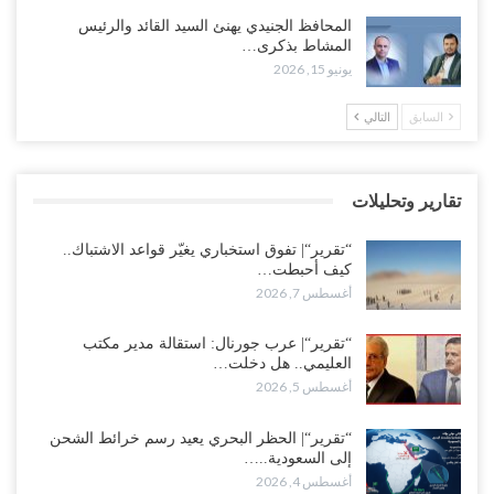
“حضرموت“| عصيان مدني واسع ورفض للتجنيد السعودي يوسّعان
المحافظ الجنيدي يهنئ السيد القائد والرئيس
المواجهة مع الرياض..!
المشاط بذكرى…
أغسطس 6, 2026
يونيو 15, 2026
العقيلي يعلن تمرّد قيادات عسكرية.. أزمة “البطاقة الذكية” تمهّد لإقالات
السابق
التالي
واسعة وإعادة ترتيب المشهد العسكري..!
أغسطس 6, 2026
تقارير وتحليلات
ضربات صنعاء تربك التحشيدات السعودية شرق اليمن.. خسائر بشرية
وانسحابات وفوضى تعصف بمعسكرات حضرموت ومأرب..!
“تقرير“| تفوق استخباري يغيّر قواعد الاشتباك..
أغسطس 6, 2026
كيف أحبطت…
أغسطس 7, 2026
تداعيات هروب باكريت تتصاعد.. اعتقالات في الرياض وتوتر قبلي يهدد
بتعقيد المشهد في المهرة..!
“تقرير“| عرب جورنال: استقالة مدير مكتب
العليمي.. هل دخلت…
أغسطس 6, 2026
أغسطس 5, 2026
“حضرموت“| في تصعيد غير مسبوق.. انتشار فصيل “مكافحة الإرهاب”
في أحياء المكلا بالتزامن مع العصيان المدني..!
“تقرير“| الحظر البحري يعيد رسم خرائط الشحن
إلى السعودية..…
أغسطس 6, 2026
أغسطس 4, 2026