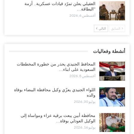
المحافظ الجنيدي يحذر من خطورة المخططات السعودية على ابناء
العقيلي يعلن تمرّد قيادات عسكرية.. أزمة
الجنوب..!
“البطاقة…
أغسطس 8, 2026
أغسطس 6, 2026
السابق
التالي
“تقرير“| تفوق استخباري يغيّر قواعد الاشتباك.. كيف أحبطت صنعاء
الهجوم السعودي قبل انطلاقه..!
أغسطس 7, 2026
أنشطة وفعاليات
“شبوة“| الرياض تستبق نهب نفط ثاني محافظة يمنية بالإطاحة بقادة
فصائل موالية للإمارات..!
المحافظ الجنيدي يحذر من خطورة المخططات
أغسطس 7, 2026
السعودية على ابناء…
أغسطس 8, 2026
“أبين“| احتجاجًا على تردي الأوضاع المعيشية.. إضراب يشل سوق الرباط
في يافع..!
اللواء الجنيدي يعزّي وكيل محافظة الببضاء بوفاة
والده
أغسطس 7, 2026
يوليو 30, 2026
اختتام المؤتمر العلمي الثاني للأنف والأذن والحنجرة بجامعة صنعاء 2026..
محافظة أبين يبعث برقية عزاء ومواساة إلى
دعوات لتطوير خدمات السمع ومواكبة التقنيات…
الوكيل العوذلي بوفاة…
أغسطس 7, 2026
يوليو 16, 2026