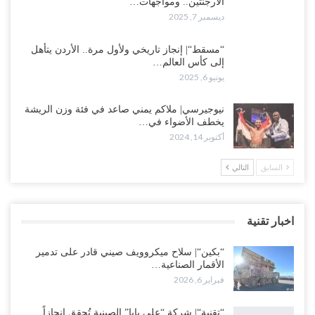
الأرجنتين.. ومواجهات…
ديسمبر 7, 2025
“مسقط“| إنجاز تاريخي ولأول مرة.. الأردن يتأهل
إلى كأس العالم…
يونيو 6, 2025
نيوجيرسي| ملاكم يمني صاعد في فئة وزن الريشة
يخطف الأضواء في…
أكتوبر 14, 2024
السابق
التالي
اخبار تقنية
“بكين“| سلاح ميكروويف صيني قادر على تدمير
الأقمار الصناعية…
فبراير 6, 2026
“تقنية“| شركة “علي بابا” الصينية تُحقق إنجازاً