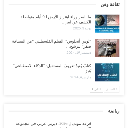
ثقافة وفن
ما السر وراء اهتزاز الأرض لـ9 أيام متواصلة..
الكشف عن لغز…
يونيو 3, 2025
“لوس أنجلوس“| الفيلم الفلسطيني “من المسافة
صفر” يترشح…
ديسمبر 19, 2024
كتابٌ يُعيدُ تعريفَ المستقبل: “الذكاء الاصطناعي“
يُنيرُ…
مارس 4, 2024
السابق
التالي
رياضة
قرعة مونديال 2026: ديربي عربي في مجموعة