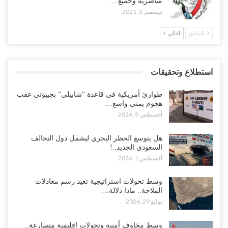
مناصريه وجميع…
ديسمبر 3, 2021
السابق
التالي
استطلاع وتحقيقات
طوارئ أمريكية في قاعدة “شابيلي“ بجيبوتي عقب
هجوم يمني واسع…
أغسطس 9, 2026
هل يتوسع الحظر البحري ليشمل دول التحالف
السعودي الجديد..!
أغسطس 1, 2026
وسط تحولات استراتيجية تعيد رسم معادلات
الملاحة.. ماذا دلالة…
يوليو 29, 2026
وسط مخاوف أمنية وتحولات إقليمية متسارعة..