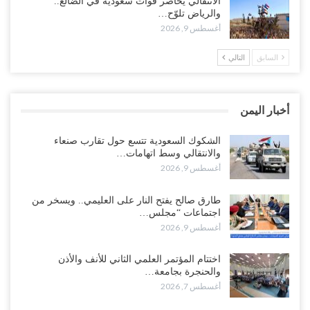
الانتقالي يحاصر قوات سعودية في الضالع..
المواطنين..!
والرياض تلوّح…
أغسطس 9, 2026
أغسطس 8, 2026
السابق
التالي
“عدن“| احتجاجاً على تأخر المرتبات.. موظفو المكتب الطبي السعودي
يعلنون اعتصاماً مفتوحاً..!
أغسطس 8, 2026
أخبار اليمن
عطوان: هل جاء تأسيس “الناتو” الثلاثي السعودي التركي الباكستاني
بسبب قرب الانسحاب العسكري الأمريكي من “الشرق الأوسط”..!
الشكوك السعودية تتسع حول تقارب صنعاء
والانتقالي وسط اتهامات…
أغسطس 8, 2026
أغسطس 9, 2026
من حضرموت إلى عدن.. الانتقالي يصعّد ضد السعودية بعصيان مدني
طارق صالح يفتح النار على العليمي.. ويسخر من
شامل..!
اجتماعات “مجلس…
أغسطس 8, 2026
أغسطس 9, 2026
السعودية تحاول احتواء بن بريك بعد تهديده بالمواجهة.. هل بدأت معركة
اختتام المؤتمر العلمي الثاني للأنف والأذن
إسكات الصوت الحضرمي..!
والحنجرة بجامعة…
أغسطس 8, 2026
أغسطس 7, 2026