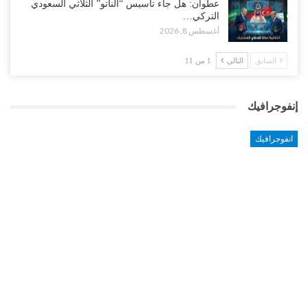
عطوان: هل جاء تأسيس “الناتو” الثلاثي السعودي
التركي…
أغسطس 8, 2026
السابق
التالي
1 من 11
إنفوجرافيك
انفوجرافيك