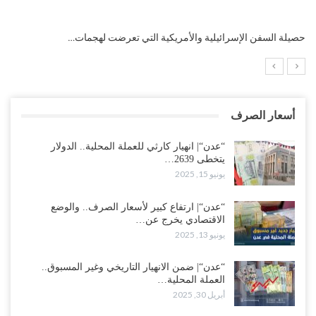
التضخم السنوي لمنطقة اليورو.. “إنفوجرافيك“..!
أسعار الصرف
“عدن“| انهيار كارثي للعملة المحلية.. الدولار
يتخطى 2639…
يونيو 15, 2025
“عدن“| ارتفاع كبير لأسعار الصرف.. والوضع
الاقتصادي يخرج عن…
يونيو 13, 2025
“عدن“| ضمن الانهيار التاريخي وغير المسبوق..
العملة المحلية…
أبريل 30, 2025