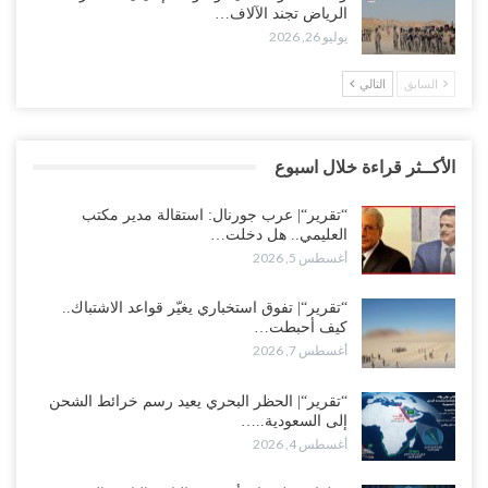
الرياض تجند الآلاف…
يوليو 26, 2026
السابق
التالي
الأكــثر قراءة خلال اسبوع
“تقرير“| عرب جورنال: استقالة مدير مكتب
العليمي.. هل دخلت…
أغسطس 5, 2026
“تقرير“| تفوق استخباري يغيّر قواعد الاشتباك..
كيف أحبطت…
أغسطس 7, 2026
“تقرير“| الحظر البحري يعيد رسم خرائط الشحن
إلى السعودية..…
أغسطس 4, 2026