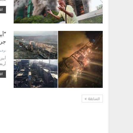
اقر
“أب
جرا
نوفمبر 5
أبين
أربع
اقر
السابقة