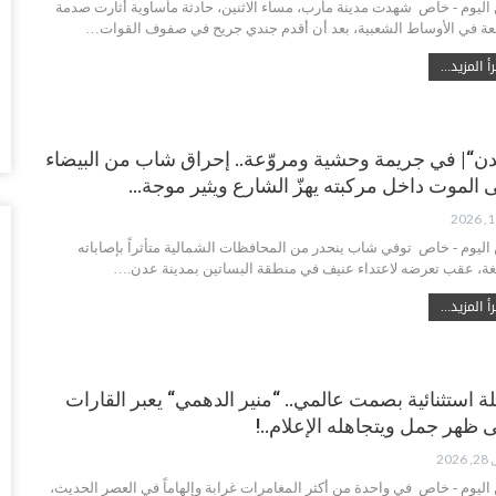
 اليوم - خاص شهدت مدينة مأرب، مساء الاثنين، حادثة مأساوية أثارت صدمة
أغس
ة في الأوساط الشعبية، بعد أن أقدم جندي جريح في صفوف القوات…
أ المزيد...
وس
تس
أغس
ن“| في جريمة وحشية ومروّعة.. إحراق شاب من البيضاء
خل
 الموت داخل مركبته يهزّ الشارع ويثير موجة…
وا
أغس
 اليوم - خاص توفي شاب ينحدر من المحافظات الشمالية متأثراً بإصاباته
لغة، عقب تعرضه لاعتداء عنيف في منطقة البساتين بمدينة عدن.…
ال
ال
أ المزيد...
أغس
ال
ة استثنائية بصمت عالمي.. “منير الدهمي“ يعبر القارات
لل
 ظهر جمل ويتجاهله الإعلام..!
أغس
202
“ت
 اليوم - خاص في واحدة من أكثر المغامرات غرابة وإلهاماً في العصر الحديث،