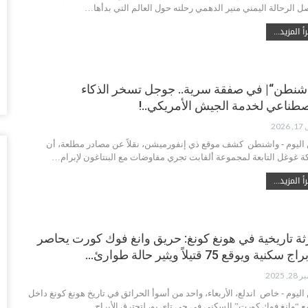
ال
ل الرحالة اليمني منير الدهمي رحلته حول العالم التي بدأها…
تو
أ المزيد...
أغس
ال
وبيع 2.5 مليون ب
شنطن“| في صفقة سرية.. جوجل تسخر الذكاء
أغس
صطناعي لخدمة الجيش الأمريكي..!
202
مد
با
 اليوم - واشنطن كشف موقع ذي إنفورميشن، نقلاً عن مصادر مطلعة، أن
أغس
 غوغل التابعة لمجموعة ألفابت تجري مفاوضات مع البنتاغون لإبرام…
أ المزيد...
“ت
لط
أغس
ثة تاريخية في هونغ كونغ: حريق وانغ فوك كورت يحاصر
“ش
ال
, 2025
عل
 اليوم - خاص اندلع، الأربعاء، واحد من أسوأ الحرائق في تاريخ هونغ كونغ داخل
أغس
 “وانغ فوك كورت” السكني في حي تاي بو، لتحترق الأبراج…