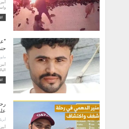
أبين
واسع
اقر
“عد
حتى
مايو 1, 2026
أبين
البا
اقر
رحل
على
أبريل 28, 6
أبين