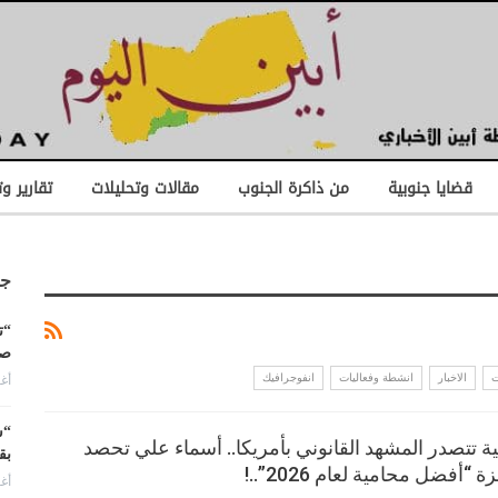
قضايا جنوبية
من ذاكرة الجنوب
مقالات وتحليلات
تقارير و
جد
“ت
صن
أغس
ت
الاخبار
انشطة وفعاليات
انفوجرافيك
“ش
ية تتصدر المشهد القانوني بأمريكا.. أسماء علي تحصد
بق
ة “أفضل محامية لعام 2026”..!
أغس