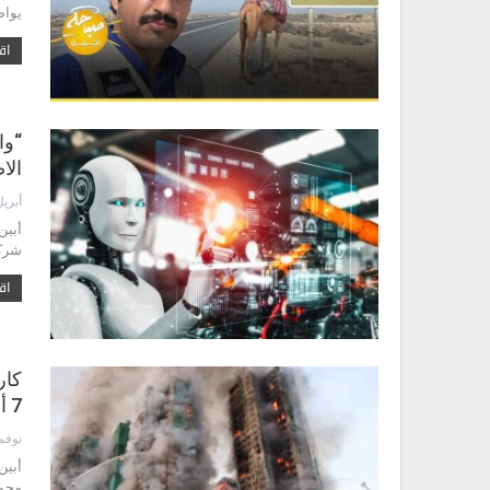
يواص
اقر
“وا
الا
أبريل 17, 6
أبين
شركة
اقر
كار
7 أبراج سكنية ويوقع 75 قتيلاً ويثير حالة طوارئ…
نوفمبر 28
أبين
مجمع