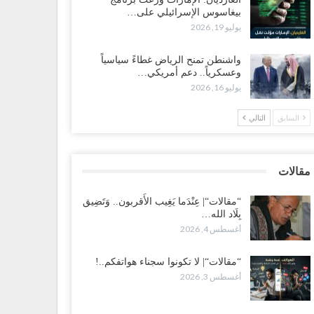
بيغاسوس الإسرائيلي على…
 تصعيد غير مسبوق ولأول مرة.. عمرو البيض يهاجم
يوليو 19, 2026
سعودية: الثقة معدومة والقوات الجنوبية ستتحرك إذا استمر
قمع..!
واشنطن تمنح الرياض غطاءً سياسياً
طس 3, 2026
وعسكرياً.. دعم أمريكي…
يوليو 16, 2026
 تصاعد الخلافات داخل “الرئاسي”.. أعضاء المجلس ينقلبون
ى العليمي ويلغون قراراته ويضغطون لإقالة مدير…
السابق
التالي
طس 3, 2026
عطش وغياب الغاز يفاقمان مأساة الأهالي بعدن.. مدينة تغرق
مقالات
 دوامة الانهيار الخدمي..!
طس 3, 2026
“مقالات“| عِنْدَما يَغِيب الأَقربون.. وَتَضِيق
بِلَاد الله…
أغسطس 4, 2026
قالات“| لا تكونوا سجناء هواتفكم..!
طس 3, 2026
“مقالات“| لا تكونوا سجناء هواتفكم..!
أغسطس 3, 2026