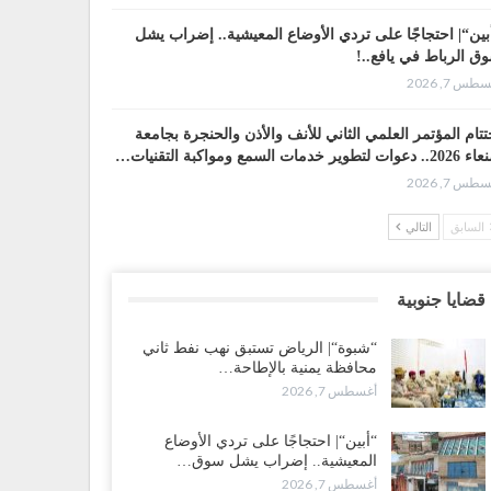
بين“| احتجاجًا على تردي الأوضاع المعيشية.. إضراب يشل
ق الرباط في يافع..!
طس 7, 2026
تتام المؤتمر العلمي الثاني للأنف والأذن والحنجرة بجامعة
وات لتطوير خدمات السمع ومواكبة التقنيات…
طس 7, 2026
السابق
التالي
ضرموت“| عصيان مدني واسع ورفض للتجنيد السعودي
سّعان المواجهة مع الرياض..!
طس 6, 2026
قضايا جنوبية
عقيلي يعلن تمرّد قيادات عسكرية.. أزمة “البطاقة الذكية”
“شبوة“| الرياض تستبق نهب نفط ثاني
هّد لإقالات واسعة وإعادة ترتيب المشهد العسكري..!
محافظة يمنية بالإطاحة…
طس 6, 2026
أغسطس 7, 2026
بات صنعاء تربك التحشيدات السعودية شرق اليمن.. خسائر
“أبين“| احتجاجًا على تردي الأوضاع
رية وانسحابات وفوضى تعصف بمعسكرات حضرموت
المعيشية.. إضراب يشل سوق…
أرب..!
أغسطس 7, 2026