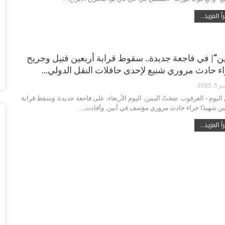
أ المزيد...
“ا
الأ
أغس
ين“| في فاجعة جديدة.. سقوط قرابة أربعين قتيل وجريح
“مق
ء حادث مروري شنيع لإحدى حافلات النقل الدولي…
تَب
أغس
, 2025
 اليوم - العرقوب صَحَتْ اليمن، اليوم الأربعاء، على فاجعة جديدة. وسقط قرابة
ال
ين شهيدًا جراء حادث مروري مؤسف في أبين. وأفادت…
مع
أ المزيد...
أغس
ال
وس
أغس
“ع
ال
أغس