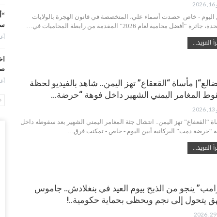
20
“أ
 اليوم - خاص حصدت أسماء علي، المتخصصة في قانون الهجرة بالولايات
سو
 جائزة “أفضل محامية لعام 2026” المقدمة من رابطة المحاميات في…
أغس
أ المزيد...
اخ
صنعاء 2026.. دع
أغس
ضالع“| مأساة “القعقاع” تهز اليمن.. شاهد بالفيديو لحظة
ط المغامر اليمني الشهير داخل فوهة “حرضة…
“ح
20
يو
ة “القعقاع” تهز اليمن.. انتشال جثة المغامر اليمني الشهير بعد سقوطه داخل
أغس
 “حرضة دمت” البركانية أبين اليوم - خاص - تمكنت فرق…
أ المزيد...
ال
تم
أغس
امب” ينجو من الذبح بيوم العيد في بنغلادش.. جاموس
ضر
ق يتحول إلى نجم ويحظى بحماية حكومية..!
بش
وم