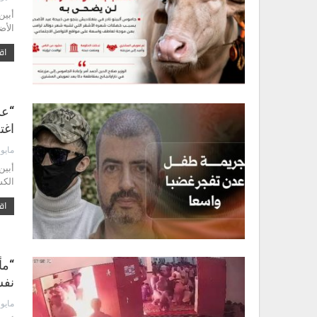
أبين
الأض
اقر
“عد
اغت
مايو 24, 2026
أبين
الكش
اقر
“مأ
نفس
مايو 12, 2026