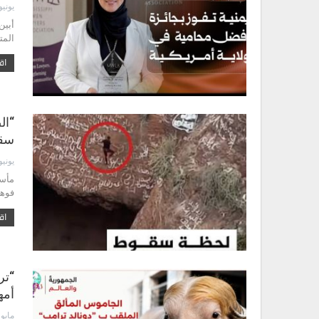
يونيو 16, 26
أبين
المتحدة،
اقر
“ال
سقو
يونيو 13, 26
مأسا
فوهة
اقر
“تر
أمه
مايو 29, 2026