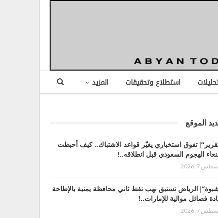
تحليلات
استطلاع وتحقيقات
المزيد
يد الموقع
قرير“| تفوق استخباري يغيّر قواعد الاشتباك.. كيف أحبطت
عاء الهجوم السعودي قبل انطلاقه..!
طس 7, 2026
بوة“| الرياض تستبق نهب نفط ثاني محافظة يمنية بالإطاحة
ادة فصائل موالية للإمارات..!
طس 7, 2026