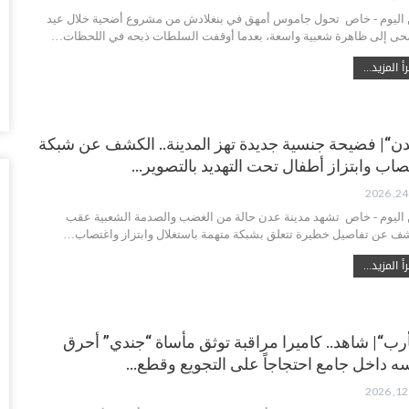
أغس
 اليوم - خاص تحول جاموس أمهق في بنغلادش من مشروع أضحية خلال عيد
حى إلى ظاهرة شعبية واسعة، بعدما أوقفت السلطات ذبحه في اللحظات…
تد
أ المزيد...
قب
أغس
“ح
ن“| فضيحة جنسية جديدة تهز المدينة.. الكشف عن شبكة
ال
صاب وابتزاز أطفال تحت التهديد بالتصوير…
أغس
 اليوم - خاص تشهد مدينة عدن حالة من الغضب والصدمة الشعبية عقب
“ح
ف عن تفاصيل خطيرة تتعلق بشبكة متهمة باستغلال وابتزاز واغتصاب…
تح
أغس
أ المزيد...
“ت
دخ
رب“| شاهد.. كاميرا مراقبة توثق مأساة “جندي” أحرق
أغس
ه داخل جامع احتجاجاً على التجويع وقطع…
حض
سع