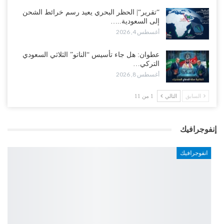
“تقرير“| الحظر البحري يعيد رسم خرائط الشحن
إلى السعودية..…
أغسطس 4, 2026
عطوان: هل جاء تأسيس “الناتو” الثلاثي السعودي
التركي…
أغسطس 8, 2026
السابق
التالي
1 من 11
إنفوجرافيك
انفوجرافيك