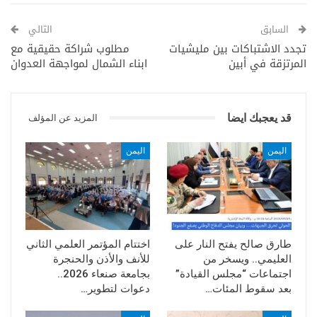
01.8 عمران
02.8 صنعاء
السابق
التالي
07.6 السدة
تجدد الاشتباكات بين مليشيات
مطلوب شراكة حقيقية مع
المرتزقة في أبين
ابناء الشمال لمواجهة العدوان
08.0 سيئون
08.4 إب
10.0 حجة
قد يعجبك ايضا
المزيد عن المؤلف
اليمن
اليمن
طارق صالح يفتح النار على
اختتام المؤتمر العلمي الثاني
العليمي.. ويسخر من
للأنف والأذن والحنجرة
اجتماعات “مجلس القيادة”
بجامعة صنعاء 2026..
بعد سقوط المئات…
دعوات لتطوير…