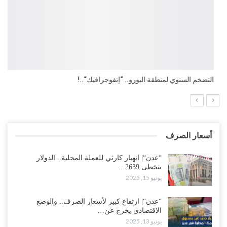
التضخم السنوي لمنطقة اليورو.. “إنفوجرافيك“..!
أسعار الصرف
“عدن“| انهيار كارثي للعملة المحلية.. الدولار
يتخطى 2639…
يونيو 15, 2025
“عدن“| ارتفاع كبير لأسعار الصرف.. والوضع
الاقتصادي يخرج عن…
يونيو 13, 2025