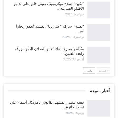
“بكين“| سلاح ميكروويف صيني قادر على تدمير
الأقمار الصناعية…
فبراير 6, 2026
“تقنية“| شركة “علي بابا” الصينية تُحقق إنجازاً
غير…
نوفمبر 13, 2025
وكالة بلومبرغ: لماذا تُعتبر المعادن النادرة ورقة
رابحة للصين…
أكتوبر 31, 2025
السابق
التالي
أخبار منوعة
يمنية تتصدر المشهد القانوني بأمريكا.. أسماء علي
تحصد جائزة…
يونيو 16, 2026