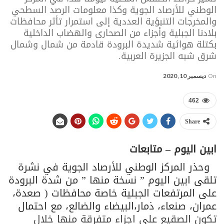
الوطني للأرصاد الجوية وكذا معلومات الرصد السطحي
والمخرجات التنبؤية العددية إلى استمرار تأثر محافظات
بلادنا الجبلية وأجزاء من الصحارى والهضاب الداخلية
بكتلة هوائية شديدة البرودة قادمة من شمال وشمال
شرق شبه الجزيرة العربية.
On
ديسمبر 10, 2020
462
Share
ابين اليوم – متابعات
وحذر المركز الوطني للأرصاد الجوية في نشرة
تلقى ابين اليوم ” نسخة منها ” من شدة البرودة
على المرتفعات الجبلية خاصة محافظات ( صعدة،
عمران، صنعاء، ذمار،البيضاء والضالع، مع احتمال
تكون الصقيع على اجزاء متفرقة منها خلال