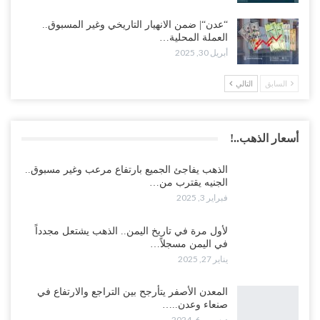
“عدن“| ضمن الانهيار التاريخي وغير المسبوق..
العملة المحلية…
أبريل 30, 2025
السابق
التالي
أسعار الذهب..!
الذهب يفاجئ الجميع بارتفاع مرعب وغير مسبوق..
الجنيه يقترب من…
فبراير 3, 2025
لأول مرة في تاريخ اليمن.. الذهب يشتعل مجدداً
في اليمن مسجلاً…
يناير 27, 2025
المعدن الأصفر يتأرجح بين التراجع والارتفاع في
صنعاء وعدن..…
ديسمبر 6, 2024