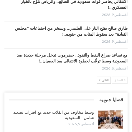
الانتقالي يحاصر قوات سعودية في الضالع.. والرياض تلوّح بالخيار
العسكري..!
أغسطس 9, 2026
طارق صالح يفتح النار على العليمي.. ويسخر من اجتماعات “مجلس
القيادة” بعد سقوط المئات من جنوده..!
أغسطس 9, 2026
مع تصاعد صراع النفط والنفوذ.. حضرموت تدخل مرحلة جديدة ضد
السعودية وسط ترقّب لخطوة الانتقالي بعد العصيان..!
أغسطس 8, 2026
السابق
التالي
أزمة الغاز والوقود تخنق عدن.. طوابير تمتد لأيام وسوق سوداء تستنزف
المواطنين..!
أغسطس 8, 2026
قضايا جنوبية
“عدن“| احتجاجاً على تأخر المرتبات.. موظفو المكتب الطبي السعودي
وسط مخاوف من انقلاب جديد مع اقتراب تصعيد
يعلنون اعتصاماً مفتوحاً..!
شامل.. السعودية…
أغسطس 8, 2026
أغسطس 9, 2026