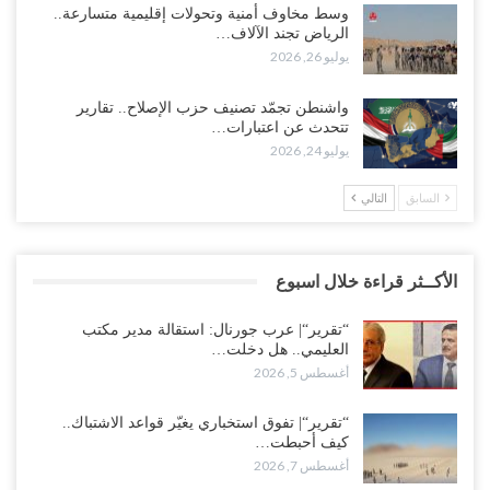
وسط مخاوف أمنية وتحولات إقليمية متسارعة..
الرياض تجند الآلاف…
يوليو 26, 2026
واشنطن تجمّد تصنيف حزب الإصلاح.. تقارير
تتحدث عن اعتبارات…
يوليو 24, 2026
السابق
التالي
الأكــثر قراءة خلال اسبوع
“تقرير“| عرب جورنال: استقالة مدير مكتب
العليمي.. هل دخلت…
أغسطس 5, 2026
“تقرير“| تفوق استخباري يغيّر قواعد الاشتباك..
كيف أحبطت…
أغسطس 7, 2026