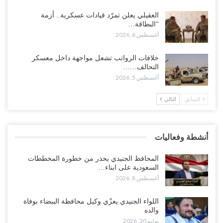
“شبوة“| الرياض تستبق نهب نفط ثاني محافظة يمنية بالإطاحة بقادة
العقيلي يعلن تمرّد قيادات عسكرية.. أزمة
فصائل موالية للإمارات..!
“البطاقة…
أغسطس 7, 2026
أغسطس 6, 2026
“أبين“| احتجاجًا على تردي الأوضاع المعيشية.. إضراب يشل سوق الرباط
خلافات الرواتب تشعل مواجهة داخل معسكر
في يافع..!
التحالف……
أغسطس 7, 2026
أغسطس 5, 2026
السابق
التالي
اختتام المؤتمر العلمي الثاني للأنف والأذن والحنجرة بجامعة صنعاء 2026..
دعوات لتطوير خدمات السمع ومواكبة التقنيات…
أغسطس 7, 2026
أنشطة وفعاليات
“حضرموت“| عصيان مدني واسع ورفض للتجنيد السعودي يوسّعان
المواجهة مع الرياض..!
المحافظ الجنيدي يحذر من خطورة المخططات
أغسطس 6, 2026
السعودية على ابناء…
أغسطس 8, 2026
العقيلي يعلن تمرّد قيادات عسكرية.. أزمة “البطاقة الذكية” تمهّد لإقالات
واسعة وإعادة ترتيب المشهد العسكري..!
اللواء الجنيدي يعزّي وكيل محافظة الببضاء بوفاة
والده
أغسطس 6, 2026
يوليو 30, 2026