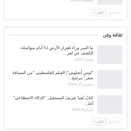
السابق
التالي
ثقافة وفن
ما السر وراء اهتزاز الأرض لـ9 أيام متواصلة..
الكشف عن لغز…
يونيو 3, 2025
“لوس أنجلوس“| الفيلم الفلسطيني “من المسافة
صفر” يترشح…
ديسمبر 19, 2024
كتابٌ يُعيدُ تعريفَ المستقبل: “الذكاء الاصطناعي“
يُنيرُ…
مارس 4, 2024
السابق
التالي