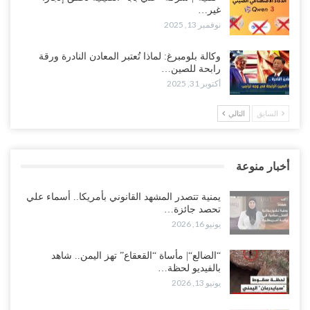
غير…
نوفمبر 13, 2025
وكالة بلومبرغ: لماذا تُعتبر المعادن النادرة ورقة
رابحة للصين…
أكتوبر 31, 2025
السابق
التالي
أخبار منوعة
يمنية تتصدر المشهد القانوني بأمريكا.. أسماء علي
تحصد جائزة…
يونيو 16, 2026
“الضالع“| مأساة “القعقاع” تهز اليمن.. شاهد
بالفيديو لحظة…
يونيو 13, 2026