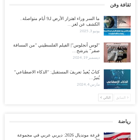
ثقافة وفن
ما السر وراء اهتزاز الأرض لـ9 أيام متواصلة..
الكشف عن لغز…
يونيو 3, 2025
“لوس أنجلوس“| الفيلم الفلسطيني “من المسافة
صفر” يترشح…
ديسمبر 19, 2024
كتابٌ يُعيدُ تعريفَ المستقبل: “الذكاء الاصطناعي“
يُنيرُ…
مارس 4, 2024
السابق
التالي
رياضة
قرعة مونديال 2026: ديربي عربي في مجموعة