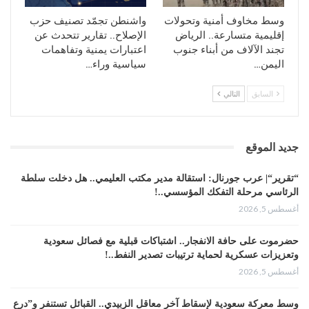
وسط مخاوف أمنية وتحولات
واشنطن تجمّد تصنيف حزب
إقليمية متسارعة.. الرياض
الإصلاح.. تقارير تتحدث عن
تجند الآلاف من أبناء جنوب
اعتبارات يمنية وتفاهمات
اليمن…
سياسية وراء…
السابق
التالي
جديد الموقع
“تقرير“| عرب جورنال: استقالة مدير مكتب العليمي.. هل دخلت سلطة
الرئاسي مرحلة التفكك المؤسسي..!
أغسطس 5, 2026
حضرموت على حافة الانفجار.. اشتباكات قبلية مع فصائل سعودية
وتعزيزات عسكرية لحماية ترتيبات تصدير النفط..!
أغسطس 5, 2026
وسط معركة سعودية لإسقاط آخر معاقل الزبيدي.. القبائل تستنفر و”درع