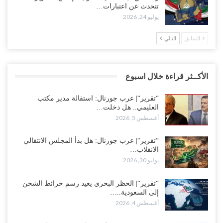
تتحدث عن اعتبارات…
يوليو 24, 2026
السابق
التالي
الأكــثر قراءة خلال اسبوع
“تقرير“| عرب جورنال: استقالة مدير مكتب
العليمي.. هل دخلت…
أغسطس 5, 2026
“تقرير“| عرب جورنال: هل بدأ المجلس الانتقالي
الانقلاب…
يوليو 30, 2026
“تقرير“| الحظر البحري يعيد رسم خرائط الشحن
إلى السعودية..…
أغسطس 4, 2026