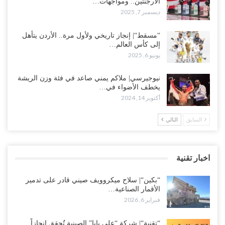
الأرجنتين.. ومواجهات…
ديسمبر 7, 2025
“مسقط“| إنجاز تاريخي ولأول مرة.. الأردن يتأهل
إلى كأس العالم…
يونيو 6, 2025
نيوجيرسي| ملاكم يمني صاعد في فئة وزن الريشة
يخطف الأضواء في…
أكتوبر 14, 2024
السابق
التالي
اخبار تقنية
“بكين“| سلاح ميكروويف صيني قادر على تدمير
الأقمار الصناعية…
فبراير 6, 2026
“تقنية“| شركة “علي بابا” الصينية تُحقق إنجازاً