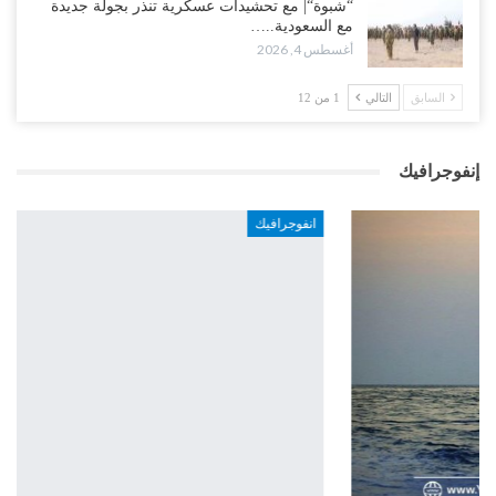
“شبوة“| مع تحشيدات عسكرية تنذر بجولة جديدة
مع السعودية..…
أغسطس 4, 2026
السابق
التالي
1 من 12
إنفوجرافيك
انفوجرافيك