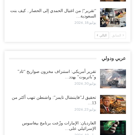
لإشعال حرب..!
أغسطس 2, 2026
“تقرير“| من اغتيال الحمدي إلى الحصار.. كيف بنت
السعودية…
“حضرموت“| تغييرات سعودية بصفوف قيادة “درع الوطن” المتمركز
يوليو 18, 2026
بالعبر.. هل بدأت الرياض إعادة هيكلة فصائلها بعد…
أغسطس 2, 2026
السابق
التالي
اغتيالات العبر تُشعل حضرموت.. من يقود حرب التصفية الصامتة داخل
معسكر التحالف..!
عربي ودولي
أغسطس 2, 2026
تقرير أمريكي: استنزاف مخزون صواريخ “ثاد”
“تعز“| غضب شعبي يشلّ الخط الساحلي المخا- عدن.. هل بدأت المناطق
و”باتريوت” يهدد…
الاستراتيجية بالانفجار من الداخل..!
يوليو 30, 2026
أغسطس 2, 2026
تحقيق لـ”فايننشال تايمز”: واشنطن تنهب أكثر من
13…
“حضرموت“| الانتقالي يناقش تشكيل لجان أهلية بأهم مناطق النفط..
يوليو 23, 2026
وتلميحات إماراتية إلى انتقال التصعيد نحو الخيار العسكري..!
أغسطس 1, 2026
الغارديان: الإمارات وزّعت برنامج بيغاسوس
الإسرائيلي على…
مع اختفاء وزيرة واستقالة آخر وصراع على السفارات.. أزمة المحاصصة
يوليو 19, 2026