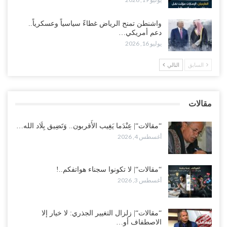
تعصف بحكومة عدن..!
أغسطس 1, 2026
واشنطن تمنح الرياض غطاءً سياسياً وعسكرياً..
دعم أمريكي…
عقب محاولة انسحابه من مطارح الريان.. المخابرات السعودية تصفي أبرز
يوليو 16, 2026
مساعدي الحجوري..!
أغسطس 1, 2026
السابق
التالي
“تعز“| بعد أيام من الاستعراضات.. الإصلاح يتوغل في معاقل طارق صالح..
هل بدأت معركة كسر النفوذ في الساحل الغربي..!
مقالات
أغسطس 1, 2026
“مقالات“| عِنْدَما يَغِيب الأَقربون.. وَتَضِيق بِلَاد الله…
أغسطس 4, 2026
“مقالات“| لا تكونوا سجناء هواتفكم..!
أغسطس 3, 2026
“مقالات“| زلزال التغيير الجذري: لا خيار إلا
الاصطفاف أو…