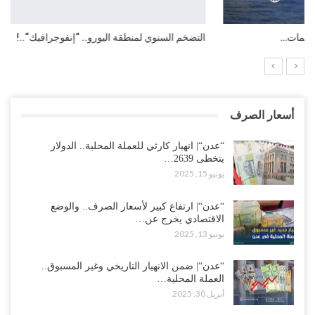
التضخم السنوي لمنطقة اليورو.. “إنفوجرافيك“..!
أسعار الصرف
“عدن“| انهيار كارثي للعملة المحلية.. الدولار
يتخطى 2639…
يونيو 15, 2025
“عدن“| ارتفاع كبير لأسعار الصرف.. والوضع
الاقتصادي يخرج عن…
يونيو 13, 2025
“عدن“| ضمن الانهيار التاريخي وغير المسبوق..
العملة المحلية…
أبريل 30, 2025