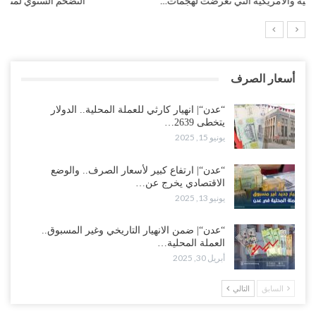
التضخم السنوي لمنطقة اليورو.. “إنفوجرافيك“..!
أسعار الصرف
“عدن“| انهيار كارثي للعملة المحلية.. الدولار
يتخطى 2639…
يونيو 15, 2025
“عدن“| ارتفاع كبير لأسعار الصرف.. والوضع
الاقتصادي يخرج عن…
يونيو 13, 2025
“عدن“| ضمن الانهيار التاريخي وغير المسبوق..
العملة المحلية…
أبريل 30, 2025
السابق
التالي