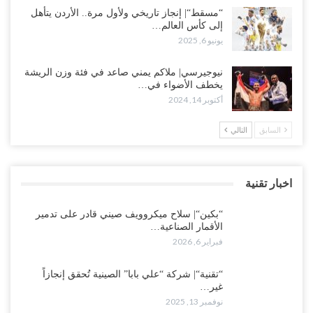
“مسقط“| إنجاز تاريخي ولأول مرة.. الأردن يتأهل
إلى كأس العالم…
يونيو 6, 2025
نيوجيرسي| ملاكم يمني صاعد في فئة وزن الريشة
يخطف الأضواء في…
أكتوبر 14, 2024
السابق
التالي
اخبار تقنية
“بكين“| سلاح ميكروويف صيني قادر على تدمير
الأقمار الصناعية…
فبراير 6, 2026
“تقنية“| شركة “علي بابا” الصينية تُحقق إنجازاً
غير…
نوفمبر 13, 2025