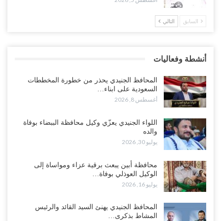
السابق
التالي
ضربات صنعاء تربك التحشيدات السعودية شرق اليمن.. خسائر بشرية
وانسحابات وفوضى تعصف بمعسكرات حضرموت ومأرب..!
أغسطس 6, 2026
أنشطة وفعاليات
تداعيات هروب باكريت تتصاعد.. اعتقالات في الرياض وتوتر قبلي يهدد
بتعقيد المشهد في المهرة..!
المحافظ الجنيدي يحذر من خطورة المخططات
أغسطس 6, 2026
السعودية على ابناء…
أغسطس 8, 2026
“حضرموت“| في تصعيد غير مسبوق.. انتشار فصيل “مكافحة الإرهاب”
في أحياء المكلا بالتزامن مع العصيان المدني..!
اللواء الجنيدي يعزّي وكيل محافظة الببضاء بوفاة
والده
أغسطس 6, 2026
يوليو 30, 2026
“حضرموت“| الانتقالي يرفع التصعيد بالعصيان المدني.. ورسالة تحدٍ
محافظة أبين يبعث برقية عزاء ومواساة إلى
للسعودية بشأن النفط..!
الوكيل العوذلي بوفاة…
أغسطس 6, 2026
يوليو 16, 2026
“تقرير“| عرب جورنال: استقالة مدير مكتب العليمي.. هل دخلت سلطة
المحافظ الجنيدي يهنئ السيد القائد والرئيس
الرئاسي مرحلة التفكك المؤسسي..!
المشاط بذكرى…