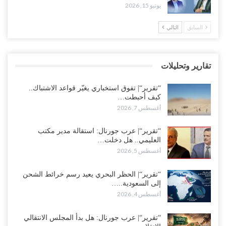
أغسطس 5, 2026
يونيو 15, 2026
حضرموت على حافة الانفجار.. اشتباكات قبلية مع فصائل سعودية
السابق
التالي
وتعزيزات عسكرية لحماية ترتيبات تصدير النفط..!
أغسطس 5, 2026
تقارير وتحليلات
وسط معركة سعودية لإسقاط آخر معاقل الزبيدي.. القبائل تستنفر و”درع
الوطن” تبدأ الانتشار..!
“تقرير“| تفوق استخباري يغيّر قواعد الاشتباك..
أغسطس 5, 2026
كيف أحبطت…
أغسطس 7, 2026
خلافات الرواتب تشعل مواجهة داخل معسكر التحالف… والإصلاح يصعّد
في جبهات مأرب وتعز والضالع..!
“تقرير“| عرب جورنال: استقالة مدير مكتب
العليمي.. هل دخلت…
أغسطس 5, 2026
أغسطس 5, 2026
السعودية تُصعّد الحصار على اليمنيين.. وقرار بحرمان طلاب الشمال من
تعميد الشهادات يشعل غضباً واسعاً..!
“تقرير“| الحظر البحري يعيد رسم خرائط الشحن
إلى السعودية..…
أغسطس 5, 2026
أغسطس 4, 2026
العليمي يشغل خصومه بمعارك التعيينات.. وتحركات موازية للسيطرة على
“تقرير“| عرب جورنال: هل بدأ المجلس الانتقالي
ملفات المال والنفط..!