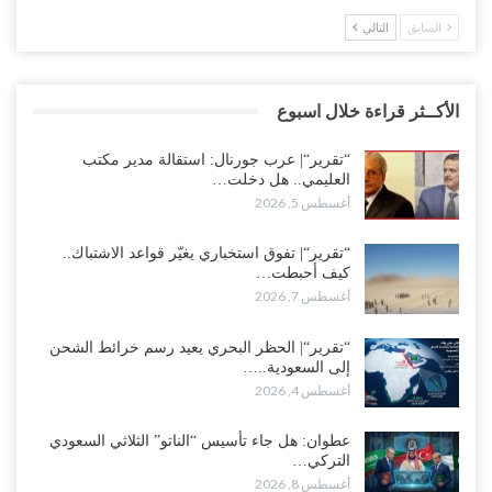
السابق
التالي
الأكــثر قراءة خلال اسبوع
“تقرير“| عرب جورنال: استقالة مدير مكتب
العليمي.. هل دخلت…
أغسطس 5, 2026
“تقرير“| تفوق استخباري يغيّر قواعد الاشتباك..
كيف أحبطت…
أغسطس 7, 2026
“تقرير“| الحظر البحري يعيد رسم خرائط الشحن
إلى السعودية..…
أغسطس 4, 2026
عطوان: هل جاء تأسيس “الناتو” الثلاثي السعودي
التركي…
أغسطس 8, 2026