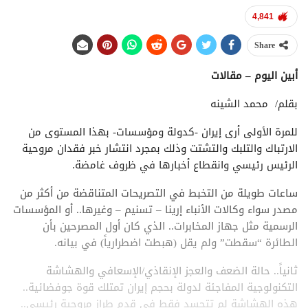
4,841
Share
أبين اليوم – مقالات
بقلم/ محمد الشينه
للمرة الأولى أرى إيران -كدولة ومؤسسات- بهذا المستوى من
الارتباك والتلبك والتشتت وذلك بمجرد انتشار خبر فقدان مروحية
الرئيس رئيسي وانقطاع أخبارها في ظروف غامضة.
ساعات طويلة من التخبط في التصريحات المتناقضة من أكثر من
مصدر سواء وكالات الأنباء إرينا – تسنيم – وغيرها.. أو المؤسسات
الرسمية مثل جهاز المخابرات.. الذي كان أول المصرحين بأن
الطائرة “سقطت” ولم يقل (هبطت اضطرارياً) في بيانه.
ثانياً.. حالة الضعف والعجز الإنقاذي/الإسعافي والهشاشة
التكنولوجية المفاجئة لدولة بحجم إيران تمتلك قوة جوفضائية..
هذه الهشاشة لم تتجسد فقط في قدم طراز مروحية رئيسي..