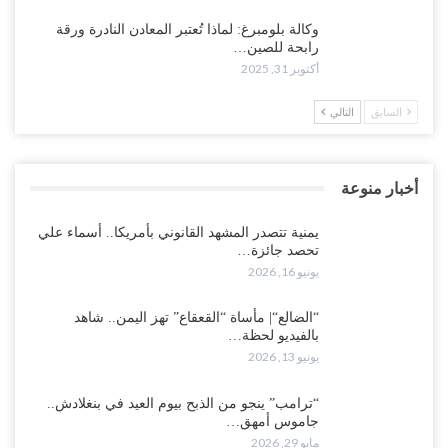
وكالة بلومبرغ: لماذا تُعتبر المعادن النادرة ورقة
رابحة للصين…
أكتوبر 31, 2025
السابق
التالي
أخبار منوعة
يمنية تتصدر المشهد القانوني بأمريكا.. أسماء علي
تحصد جائزة…
يونيو 16, 2026
“الضالع“| مأساة “القعقاع” تهز اليمن.. شاهد
بالفيديو لحظة…
يونيو 13, 2026
“ترامب” ينجو من الذبح بيوم العيد في بنغلادش..
جاموس أمهق…
مايو 29, 2026