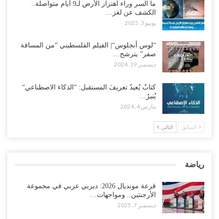
ما السر وراء اهتزاز الأرض لـ9 أيام متواصلة..
الكشف عن لغز…
يونيو 3, 2025
“لوس أنجلوس“| الفيلم الفلسطيني “من المسافة
صفر” يترشح…
ديسمبر 19, 2024
كتابٌ يُعيدُ تعريفَ المستقبل: “الذكاء الاصطناعي“
يُنيرُ…
مارس 4, 2024
السابق
التالي
رياضة
قرعة مونديال 2026: ديربي عربي في مجموعة
الأرجنتين.. ومواجهات…
ديسمبر 7, 2025