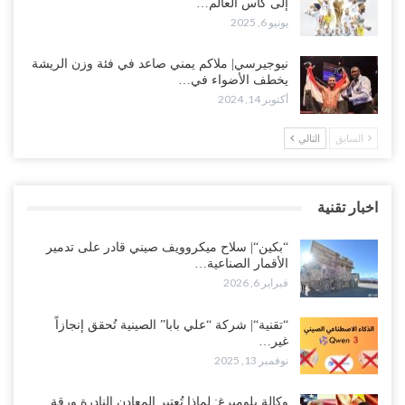
إلى كأس العالم…
يونيو 6, 2025
نيوجيرسي| ملاكم يمني صاعد في فئة وزن الريشة
يخطف الأضواء في…
أكتوبر 14, 2024
السابق
التالي
اخبار تقنية
“بكين“| سلاح ميكروويف صيني قادر على تدمير
الأقمار الصناعية…
فبراير 6, 2026
“تقنية“| شركة “علي بابا” الصينية تُحقق إنجازاً
غير…
نوفمبر 13, 2025
وكالة بلومبرغ: لماذا تُعتبر المعادن النادرة ورقة