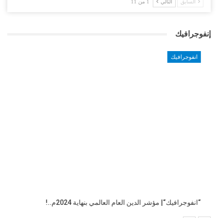
السابق
التالي
1 من 11
إنفوجرافيك
انفوجرافيك
“انفوجرافيك“| مؤشر الدين العام العالمي بنهاية 2024م..!