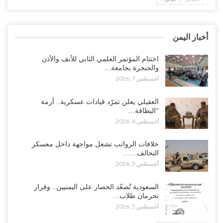
“حضرموت“| في تصعيد غير مسبوق.. انتشار فصيل “مكافحة الإرهاب”
في أحياء المكلا بالتزامن مع العصيان المدني..!
أغسطس 6, 2026
أخبار اليمن
“حضرموت“| الانتقالي يرفع التصعيد بالعصيان المدني.. ورسالة تحدٍ
للسعودية بشأن النفط..!
اختتام المؤتمر العلمي الثاني للأنف والأذن
والحنجرة بجامعة…
أغسطس 6, 2026
أغسطس 7, 2026
“تقرير“| عرب جورنال: استقالة مدير مكتب العليمي.. هل دخلت سلطة
العقيلي يعلن تمرّد قيادات عسكرية.. أزمة
الرئاسي مرحلة التفكك المؤسسي..!
“البطاقة…
أغسطس 5, 2026
أغسطس 6, 2026
حضرموت على حافة الانفجار.. اشتباكات قبلية مع فصائل سعودية
خلافات الرواتب تشعل مواجهة داخل معسكر
وتعزيزات عسكرية لحماية ترتيبات تصدير النفط..!
التحالف……
أغسطس 5, 2026
أغسطس 5, 2026
وسط معركة سعودية لإسقاط آخر معاقل الزبيدي.. القبائل تستنفر و”درع
السعودية تُصعّد الحصار على اليمنيين.. وقرار
الوطن” تبدأ الانتشار..!
بحرمان طلاب…
أغسطس 5, 2026
أغسطس 5, 2026