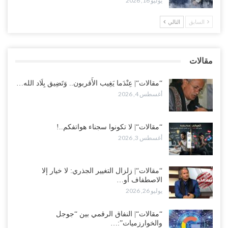
يوليو 16, 2026
العطش وغياب الغاز يفاقمان مأساة الأهالي بعدن.. مدينة تغرق في دوامة
الانهيار الخدمي..!
السابق
التالي
أغسطس 3, 2026
“مقالات“| لا تكونوا سجناء هواتفكم..!
مقالات
أغسطس 3, 2026
“مقالات“| عِنْدَما يَغِيب الأَقربون.. وَتَضِيق بِلَاد الله…
أغسطس 4, 2026
“مقالات“| لا تكونوا سجناء هواتفكم..!
أغسطس 3, 2026
“مقالات“| زلزال التغيير الجذري: لا خيار إلا
الاصطفاف أو…
يوليو 26, 2026
“مقالات“| النفاق الرقمي بين “جوجل
والخوارزميات”:…