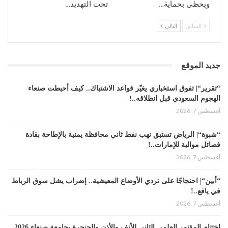
ويحظى بحماية…
تحت التهديد…
السابق
التالي
جديد الموقع
“تقرير“| تفوق استخباري يغيّر قواعد الاشتباك.. كيف أحبطت صنعاء
الهجوم السعودي قبل انطلاقه..!
أغسطس 7, 2026
“شبوة“| الرياض تستبق نهب نفط ثاني محافظة يمنية بالإطاحة بقادة
فصائل موالية للإمارات..!
أغسطس 7, 2026
“أبين“| احتجاجًا على تردي الأوضاع المعيشية.. إضراب يشل سوق الرباط
في يافع..!
أغسطس 7, 2026
اختتام المؤتمر العلمي الثاني للأنف والأذن والحنجرة بجامعة صنعاء 2026..