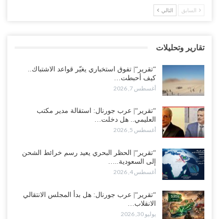
مدير مكتب العليمي يقدم استقالته.. والخلافات تعصف بالرئاسي وصراع
السابق
التالي
محتدم على خليفته..!
أغسطس 4, 2026
تقارير وتحليلات
“تعز“| وسط إعادة رسم النفوذ السعودي.. الإصلاح يجدد اتهامه لطارق
بالتهريب وعينه على المحافظ..!
“تقرير“| تفوق استخباري يغيّر قواعد الاشتباك..
أغسطس 4, 2026
كيف أحبطت…
أغسطس 7, 2026
“شبوة“| مع تحشيدات عسكرية تنذر بجولة جديدة مع السعودية.. الإمارات
تعيد تحشيد قواتها في أهم سواحل اليمن على البحر…
“تقرير“| عرب جورنال: استقالة مدير مكتب
العليمي.. هل دخلت…
أغسطس 4, 2026
أغسطس 5, 2026
“الضالع“| حملة اجتثاث سعودية لأذرع الزبيدي من معقله الأبرز..!
“تقرير“| الحظر البحري يعيد رسم خرائط الشحن
أغسطس 4, 2026
إلى السعودية..…
أغسطس 4, 2026
“مقالات“| عِنْدَما يَغِيب الأَقربون.. وَتَضِيق بِلَاد الله الوَاسِعَة.. تَبْقَى صَنْعَاء
هِيَ الحِضْنُ الدَّافِئُ…
“تقرير“| عرب جورنال: هل بدأ المجلس الانتقالي
أغسطس 4, 2026
الانقلاب…
يوليو 30, 2026