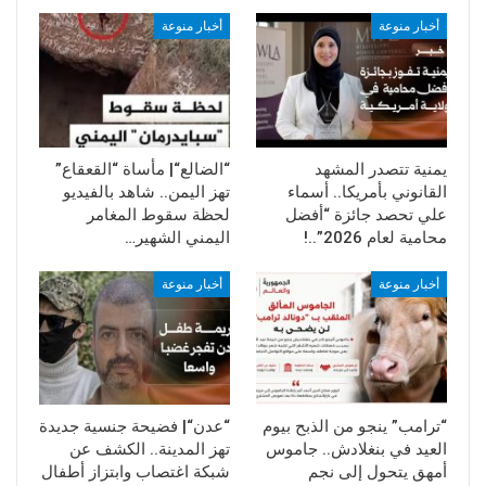
أخبار منوعة
أخبار منوعة
يمنية تتصدر المشهد
“الضالع“| مأساة “القعقاع”
القانوني بأمريكا.. أسماء
تهز اليمن.. شاهد بالفيديو
علي تحصد جائزة “أفضل
لحظة سقوط المغامر
محامية لعام 2026”..!
اليمني الشهير…
أخبار منوعة
أخبار منوعة
“ترامب” ينجو من الذبح بيوم
“عدن“| فضيحة جنسية جديدة
العيد في بنغلادش.. جاموس
تهز المدينة.. الكشف عن
أمهق يتحول إلى نجم
شبكة اغتصاب وابتزاز أطفال