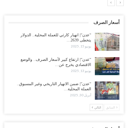
أسعار الصرف
“عدن“| انهيار كارثي للعملة المحلية.. الدولار
يتخطى 2639…
يونيو 15, 2025
“عدن“| ارتفاع كبير لأسعار الصرف.. والوضع
الاقتصادي يخرج عن…
يونيو 13, 2025
“عدن“| ضمن الانهيار التاريخي وغير المسبوق..
العملة المحلية…
أبريل 30, 2025
السابق
التالي