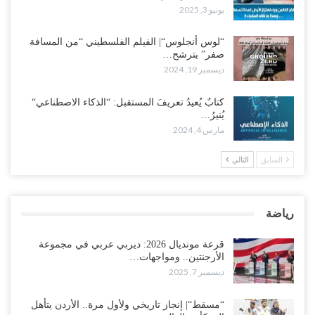
يونيو 3, 2025
“لوس أنجلوس“| الفيلم الفلسطيني “من المسافة
صفر” يترشح…
ديسمبر 19, 2024
كتابٌ يُعيدُ تعريفَ المستقبل: “الذكاء الاصطناعي“
يُنيرُ…
مارس 4, 2024
السابق
التالي
رياضة
قرعة مونديال 2026: ديربي عربي في مجموعة
الأرجنتين.. ومواجهات…
ديسمبر 7, 2025
“مسقط“| إنجاز تاريخي ولأول مرة.. الأردن يتأهل