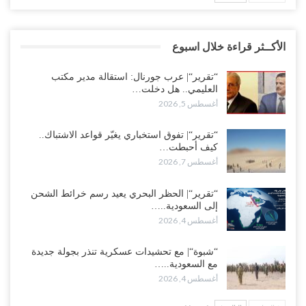
الأكــثر قراءة خلال اسبوع
“تقرير“| عرب جورنال: استقالة مدير مكتب
العليمي.. هل دخلت…
أغسطس 5, 2026
“تقرير“| تفوق استخباري يغيّر قواعد الاشتباك..
كيف أحبطت…
أغسطس 7, 2026
“تقرير“| الحظر البحري يعيد رسم خرائط الشحن
إلى السعودية..…
أغسطس 4, 2026
“شبوة“| مع تحشيدات عسكرية تنذر بجولة جديدة
مع السعودية..…
أغسطس 4, 2026