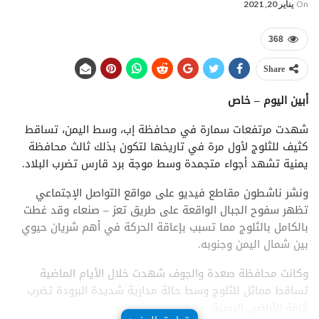
On
يناير 20, 2021
368
Share
أبين اليوم – خاص
شهدت مرتفعات سمارة في محافظة إب، وسط اليمن، تساقط
كثيف للثلوج لأول مرة في تاريخها لتكون بذلك ثالث محافظة
يمنية تشهد أجواء متجمدة وسط موجة برد قارس تضرب البلاد.
ونشر ناشطون مقاطع فيديو على مواقع التواصل الإجتماعي
تظهر سفوح الجبال الواقعة على طريق تعز – صنعاء وقد غطت
بالكامل بالثلوج مما تسبب بإعاقة الحركة في أهم شريان حيوي
بين شمال اليمن وجنوبه.
وكانت محافظة صعدة والجوف شهدت خلال الأيام الماضية
تساقط مماثل للثلوج وسط حالة مدارية شديدة البرودة تضرب
كافة الأراضي اليمنية.