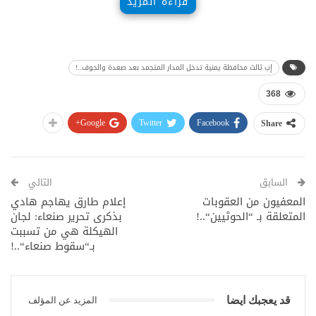
قراءة المزيد
إب ثالث محافظة يمنية تدخل المدار المتجمد بعد صعدة والجوف..!
368
Google+
Twitter
Facebook
Share
السابق
التالي
المعفيون من العقوبات
إعلام طارق يهاجم هادي
المتعلقة بـ “الحوثيين“..!
بذكرى تحرير صنعاء: لجان
الهيكلة هي من تسببت
بـ“سقوط صنعاء“..!
قد يعجبك ايضا
المزيد عن المؤلف