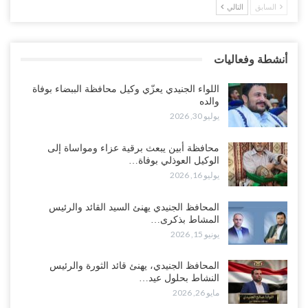
السابق
التالي
خلافات الرواتب تشعل مواجهة داخل معسكر التحالف… والإصلاح يصعّد
في جبهات مأرب وتعز والضالع..!
أغسطس 5, 2026
أنشطة وفعاليات
السعودية تُصعّد الحصار على اليمنيين.. وقرار بحرمان طلاب الشمال من
تعميد الشهادات يشعل غضباً واسعاً..!
اللواء الجنيدي يعزّي وكيل محافظة الببضاء بوفاة
أغسطس 5, 2026
والده
يوليو 30, 2026
العليمي يشغل خصومه بمعارك التعيينات.. وتحركات موازية للسيطرة على
ملفات المال والنفط..!
محافظة أبين يبعث برقية عزاء ومواساة إلى
الوكيل العوذلي بوفاة…
أغسطس 5, 2026
يوليو 16, 2026
“تقرير“| الحظر البحري يعيد رسم خرائط الشحن إلى السعودية.. ناقلات
المحافظ الجنيدي يهنئ السيد القائد والرئيس
النفط تلتف حول أفريقيا وسفن تعلن: “لا توجد شحنة…
المشاط بذكرى…
أغسطس 4, 2026
يونيو 15, 2026
العليمي يواجه اتهامات بصفقة نفط سرية مع شركة أمريكية.. وبيع 2.5
المحافظ الجنيدي، يهنئ قائد الثورة والرئيس
مليون برميل يشعل غضب حضرموت..!
النشاط بحلول عيد…
أغسطس 4, 2026
مايو 26, 2026