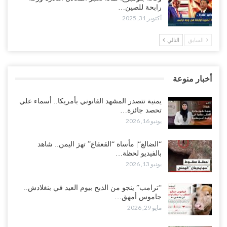
رابحة للصين…
أكتوبر 31, 2025
السابق
التالي
أخبار منوعة
يمنية تتصدر المشهد القانوني بأمريكا.. أسماء علي
تحصد جائزة…
يونيو 16, 2026
“الضالع“| مأساة “القعقاع” تهز اليمن.. شاهد
بالفيديو لحظة…
يونيو 13, 2026
“ترامب” ينجو من الذبح بيوم العيد في بنغلادش..
جاموس أمهق…
مايو 29, 2026