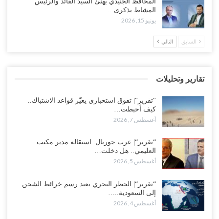
المحافظ الجنيدي يهنئ السيد القائد والرئيس
في جبهات مأرب وتعز والضالع..!
المشاط بذكرى…
أغسطس 5, 2026
يونيو 15, 2026
السعودية تُصعّد الحصار على اليمنيين.. وقرار بحرمان طلاب الشمال من
السابق
التالي
تعميد الشهادات يشعل غضباً واسعاً..!
أغسطس 5, 2026
تقارير وتحليلات
العليمي يشغل خصومه بمعارك التعيينات.. وتحركات موازية للسيطرة على
ملفات المال والنفط..!
“تقرير“| تفوق استخباري يغيّر قواعد الاشتباك..
أغسطس 5, 2026
كيف أحبطت…
أغسطس 7, 2026
“تقرير“| الحظر البحري يعيد رسم خرائط الشحن إلى السعودية.. ناقلات
النفط تلتف حول أفريقيا وسفن تعلن: “لا توجد شحنة…
“تقرير“| عرب جورنال: استقالة مدير مكتب
العليمي.. هل دخلت…
أغسطس 4, 2026
أغسطس 5, 2026
العليمي يواجه اتهامات بصفقة نفط سرية مع شركة أمريكية.. وبيع 2.5
مليون برميل يشعل غضب حضرموت..!
“تقرير“| الحظر البحري يعيد رسم خرائط الشحن
إلى السعودية..…
أغسطس 4, 2026
أغسطس 4, 2026
مدير مكتب العليمي يقدم استقالته.. والخلافات تعصف بالرئاسي وصراع