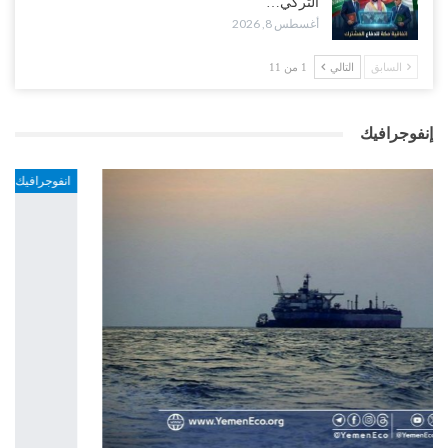
التركي…
أغسطس 8, 2026
السابق
التالي
1 من 11
إنفوجرافيك
انفوجرافيك