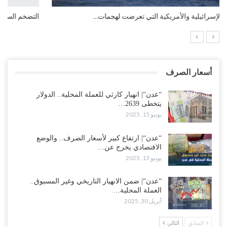
التضخم السنوي لمنطقة اليورو.. “إنفوجرافيك“..!
أسعار الصرف
“عدن“| انهيار كارثي للعملة المحلية.. الدولار
يتخطى 2639…
يونيو 15, 2025
“عدن“| ارتفاع كبير لأسعار الصرف.. والوضع
الاقتصادي يخرج عن…
يونيو 13, 2025
“عدن“| ضمن الانهيار التاريخي وغير المسبوق..
العملة المحلية…
أبريل 30, 2025
السابق
التالي