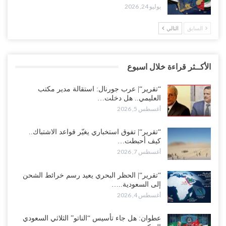
يوليو 24, 2026
السابق
التالي
الأكــثر قراءة خلال اسبوع
“تقرير“| عرب جورنال: استقالة مدير مكتب
العليمي.. هل دخلت…
أغسطس 5, 2026
“تقرير“| تفوق استخباري يغيّر قواعد الاشتباك..
كيف أحبطت…
أغسطس 7, 2026
“تقرير“| الحظر البحري يعيد رسم خرائط الشحن
إلى السعودية..…
أغسطس 4, 2026
عطوان: هل جاء تأسيس “الناتو” الثلاثي السعودي