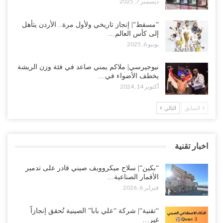
ديسمبر 7, 2025
“مسقط“| إنجاز تاريخي ولأول مرة.. الأردن يتأهل
إلى كأس العالم…
يونيو 6, 2025
نيوجيرسي| ملاكم يمني صاعد في فئة وزن الريشة
يخطف الأضواء في…
أكتوبر 14, 2024
السابق
التالي
اخبار تقنية
“بكين“| سلاح ميكروويف صيني قادر على تدمير
الأقمار الصناعية…
فبراير 6, 2026
“تقنية“| شركة “علي بابا” الصينية تُحقق إنجازاً
غير…