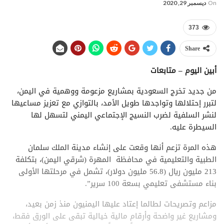
On
ديسمبر 29, 2020
373
Share
أبين اليوم – متابعات
من جديد تخرج السعودية بمشاريع مزعومة ووهمية في اليمن،
لتبرر إحتلالها وتواجدها طويل الأمد، بالتوازي مع تعزيز مساعيها
لنشر السلفية لضرب النسيج الإجتماعي اليمني لتسهل لها
السيطرة عليه.
هذه المرة تزعم أنها وقعت على إنشاء مدينة الملك سلمان
الطبية والتعليمية في محافظة المهرة (شرقي اليمن)، بتكلفة
213 مليون ريال (56.8 مليون دولار)، تشمل في مرحلتها الأولى
بناء مستشفى تعليمي بسعة 100 سرير”.
مزاعم وتصريحات لطالما إعتاد عليها اليمنيون منذ زمن بعيد،
ومشاريع غير واضحة وأرقام مالية خيالية تبقى على الورق فقط،