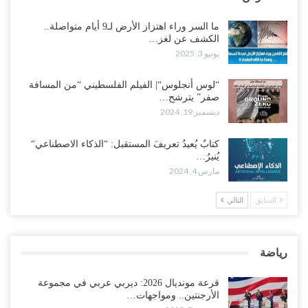
ما السر وراء اهتزاز الأرض لـ9 أيام متواصلة..
الكشف عن لغز…
يونيو 3, 2025
“لوس أنجلوس“| الفيلم الفلسطيني “من المسافة
صفر” يترشح…
ديسمبر 19, 2024
كتابٌ يُعيدُ تعريفَ المستقبل: “الذكاء الاصطناعي“
يُنيرُ…
مارس 4, 2024
السابق
التالي
رياضة
قرعة مونديال 2026: ديربي عربي في مجموعة
الأرجنتين.. ومواجهات…