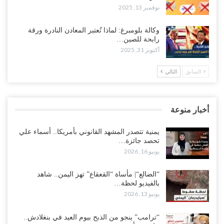
نوفمبر 13, 2025
وكالة بلومبرغ: لماذا تُعتبر المعادن النادرة ورقة
رابحة للصين…
أكتوبر 31, 2025
السابق
التالي
أخبار منوعة
يمنية تتصدر المشهد القانوني بأمريكا.. أسماء علي
تحصد جائزة…
يونيو 16, 2026
“الضالع“| مأساة “القعقاع” تهز اليمن.. شاهد
بالفيديو لحظة…
يونيو 13, 2026
“ترامب” ينجو من الذبح بيوم العيد في بنغلادش..