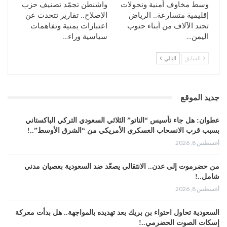
وسط مخاوف أمنية وتحولات
واشنطن تجمّد تصنيف حزب
الرياض تتبع نفس الإستراتيجية في المهرة، ومن الواضح أنها
إقليمية متسارعة.. الرياض
الإصلاح.. تقارير تتحدث عن
تفعل الشيء نفسه في المذهب الصوفي التقليدي ، لمواجهة
تجند الآلاف من أبناء جنوب
اعتبارات يمنية وتفاهمات
القبائل الأخرى لها وكسب حلفاء أكثر ولاء لها، الأمر الذي أدى
اليمن…
سياسية وراء…
إلى مزيد من الخلاف في المهرة أيضًا ، بسبب الاحتجاجات
والمشاعر المعادية للسلفية والسعودية.
السابق
التالي
المصدر: العالم
جديد الموقع
عطوان: هل جاء تأسيس “الناتو” الثلاثي السعودي التركي الباكستاني
بسبب قرب الانسحاب العسكري الأمريكي من “الشرق الأوسط”..!
أغسطس 8, 2026
من حضرموت إلى عدن.. الانتقالي يصعّد ضد السعودية بعصيان مدني
شامل..!
أغسطس 8, 2026
السعودية تحاول احتواء بن بريك بعد تهديده بالمواجهة.. هل بدأت معركة
إسكات الصوت الحضرمي..!