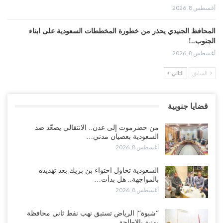
أغسطس 8, 2026
المحافظ الجنيدي يحذر من خطورة المخططات السعودية على ابناء
الجنوب..!
أغسطس 8, 2026
السابق
التالي
“تقرير“| تفوق استخباري يغيّر قواعد الاشتباك.. كيف أحبطت صنعاء
الهجوم السعودي قبل انطلاقه..!
أغسطس 7, 2026
قضايا جنوبية
“شبوة“| الرياض تستبق نهب نفط ثاني محافظة يمنية بالإطاحة بقادة
من حضرموت إلى عدن.. الانتقالي يصعّد ضد
فصائل موالية للإمارات..!
السعودية بعصيان مدني…
أغسطس 7, 2026
أغسطس 8, 2026
“أبين“| احتجاجًا على تردي الأوضاع المعيشية.. إضراب يشل سوق الرباط
السعودية تحاول احتواء بن بريك بعد تهديده
في يافع..!
بالمواجهة.. هل بدأت…
أغسطس 7, 2026
أغسطس 8, 2026
اختتام المؤتمر العلمي الثاني للأنف والأذن والحنجرة بجامعة صنعاء 2026..
“شبوة“| الرياض تستبق نهب نفط ثاني محافظة
دعوات لتطوير خدمات السمع ومواكبة التقنيات…
يمنية بالإطاحة…