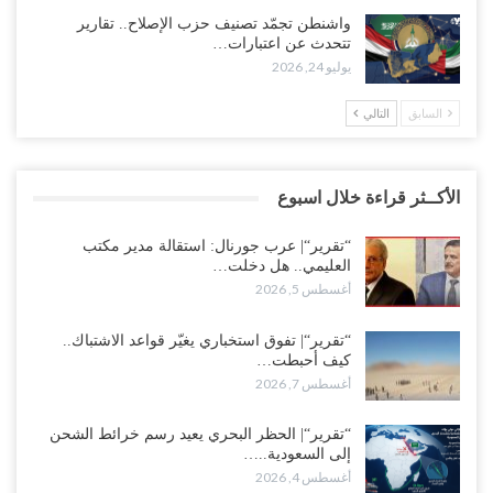
واشنطن تجمّد تصنيف حزب الإصلاح.. تقارير
تتحدث عن اعتبارات…
يوليو 24, 2026
السابق
التالي
الأكــثر قراءة خلال اسبوع
“تقرير“| عرب جورنال: استقالة مدير مكتب
العليمي.. هل دخلت…
أغسطس 5, 2026
“تقرير“| تفوق استخباري يغيّر قواعد الاشتباك..
كيف أحبطت…
أغسطس 7, 2026
“تقرير“| الحظر البحري يعيد رسم خرائط الشحن
إلى السعودية..…
أغسطس 4, 2026