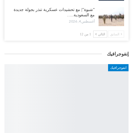
“شبوة“| مع تحشيدات عسكرية تنذر بجولة جديدة
مع السعودية..…
أغسطس 4, 2026
السابق
التالي
1 من 12
إنفوجرافيك
انفوجرافيك