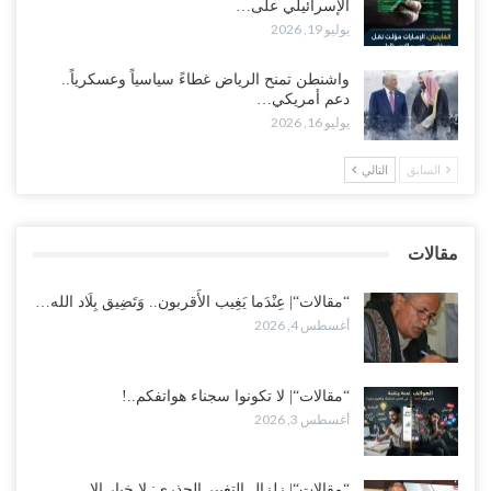
الإسرائيلي على…
يوليو 19, 2026
مع تصاعد الخلافات داخل “الرئاسي”.. أعضاء المجلس ينقلبون على
العليمي ويلغون قراراته ويضغطون لإقالة مدير…
واشنطن تمنح الرياض غطاءً سياسياً وعسكرياً..
أغسطس 3, 2026
دعم أمريكي…
يوليو 16, 2026
العطش وغياب الغاز يفاقمان مأساة الأهالي بعدن.. مدينة تغرق في دوامة
الانهيار الخدمي..!
السابق
التالي
أغسطس 3, 2026
“مقالات“| لا تكونوا سجناء هواتفكم..!
مقالات
أغسطس 3, 2026
“مقالات“| عِنْدَما يَغِيب الأَقربون.. وَتَضِيق بِلَاد الله…
أغسطس 4, 2026
“مقالات“| لا تكونوا سجناء هواتفكم..!
أغسطس 3, 2026
“مقالات“| زلزال التغيير الجذري: لا خيار إلا