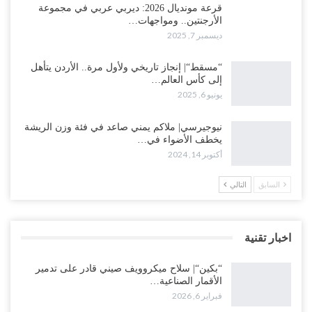
قرعة مونديال 2026: ديربي عربي في مجموعة
الأرجنتين.. ومواجهات…
ديسمبر 7, 2025
“مسقط“| إنجاز تاريخي ولأول مرة.. الأردن يتأهل
إلى كأس العالم…
يونيو 6, 2025
نيوجيرسي| ملاكم يمني صاعد في فئة وزن الريشة
يخطف الأضواء في…
أكتوبر 14, 2024
السابق
التالي
اخبار تقنية
“بكين“| سلاح ميكروويف صيني قادر على تدمير
الأقمار الصناعية…
فبراير 6, 2026