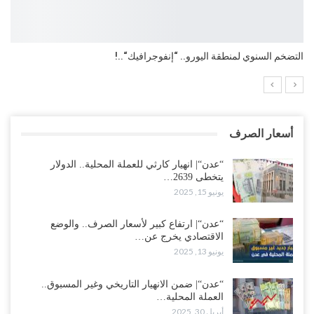
التضخم السنوي لمنطقة اليورو.. “إنفوجرافيك“..!
أسعار الصرف
“عدن“| انهيار كارثي للعملة المحلية.. الدولار
يتخطى 2639…
يونيو 15, 2025
“عدن“| ارتفاع كبير لأسعار الصرف.. والوضع
الاقتصادي يخرج عن…
يونيو 13, 2025
“عدن“| ضمن الانهيار التاريخي وغير المسبوق..
العملة المحلية…
أبريل 30, 2025