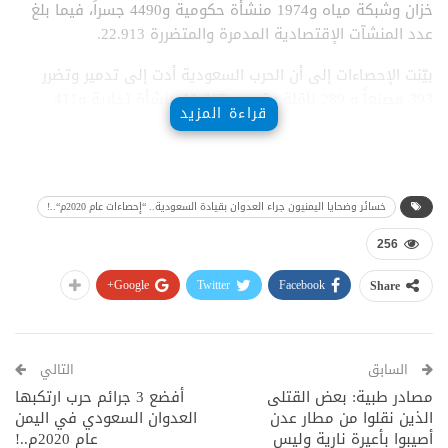
خزان وشبكة مياه و1974 منشأة حكومية و4490 جسراً، فيما بلغ
عدد المنشآت الإقتصادية المدمرة والمتضررة 22.913.
بيّنت الإحصاءات إلى أن الحرب السعودية أدت إلى تدمير وتضرر
393 مصنعاً و 289 ناقلة وقود و 11.365 منشأة تجارية و411
قراءة المزيد
مزرعة دجاج وماشية..
فيما عدد المنازل المدنية المدمرة والمتضررة بلغ 569.283، أما
المنشآت الجامعية فبلغت 177 ، و 1393 مسجداً و 366 منشأة
خسائر وضحايا اليمنيون جراء العدوان بقيادة السعودية.. “إحصاءات عام 2020م“..!
سياحية و389 مستشفى ومرفقاً صحياً.
256
Google+
Twitter
Facebook
Share
السابق
التالي
مصادر طبية: بعض القتلى
أفضع 3 جرائم حرب ارتكبها
الذين نقلوا من مطار عدن
العدوان السعودي في اليمن
أصيبوا بأعيرة نارية وليس
عام 2020م..!