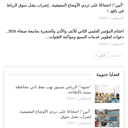
“أبين“| احتجاجًا على تردي الأوضاع المعيشية.. إضراب يشل سوق الرباط
في يافع..!
أغسطس 7, 2026
اختتام المؤتمر العلمي الثاني للأنف والأذن والحنجرة بجامعة صنعاء 2026..
دعوات لتطوير خدمات السمع ومواكبة التقنيات…
أغسطس 7, 2026
السابق
التالي
“حضرموت“| عصيان مدني واسع ورفض للتجنيد السعودي يوسّعان
المواجهة مع الرياض..!
أغسطس 6, 2026
قضايا جنوبية
العقيلي يعلن تمرّد قيادات عسكرية.. أزمة “البطاقة الذكية” تمهّد لإقالات
“شبوة“| الرياض تستبق نهب نفط ثاني محافظة
واسعة وإعادة ترتيب المشهد العسكري..!
يمنية بالإطاحة…
أغسطس 6, 2026
أغسطس 7, 2026
ضربات صنعاء تربك التحشيدات السعودية شرق اليمن.. خسائر بشرية
“أبين“| احتجاجًا على تردي الأوضاع المعيشية..
وانسحابات وفوضى تعصف بمعسكرات حضرموت ومأرب..!
إضراب يشل سوق…
أغسطس 6, 2026
أغسطس 7, 2026