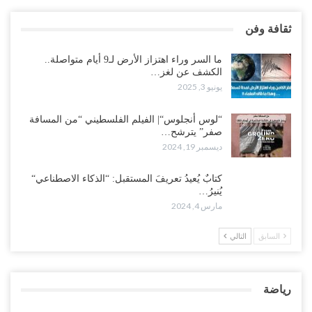
ثقافة وفن
ما السر وراء اهتزاز الأرض لـ9 أيام متواصلة..
الكشف عن لغز…
يونيو 3, 2025
“لوس أنجلوس“| الفيلم الفلسطيني “من المسافة
صفر” يترشح…
ديسمبر 19, 2024
كتابٌ يُعيدُ تعريفَ المستقبل: “الذكاء الاصطناعي“
يُنيرُ…
مارس 4, 2024
السابق
التالي
رياضة