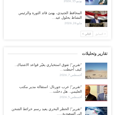
يونيو 15, 2026
العليمي يواجه اتهامات بصفقة نفط سرية مع شركة أمريكية.. وبيع 2.5
المحافظ الجنيدي، يهنئ قائد الثورة والرئيس
مليون برميل يشعل غضب حضرموت..!
النشاط بحلول عيد…
أغسطس 4, 2026
مايو 26, 2026
مدير مكتب العليمي يقدم استقالته.. والخلافات تعصف بالرئاسي وصراع
السابق
التالي
محتدم على خليفته..!
أغسطس 4, 2026
تقارير وتحليلات
“تعز“| وسط إعادة رسم النفوذ السعودي.. الإصلاح يجدد اتهامه لطارق
بالتهريب وعينه على المحافظ..!
“تقرير“| تفوق استخباري يغيّر قواعد الاشتباك..
أغسطس 4, 2026
كيف أحبطت…
أغسطس 7, 2026
“شبوة“| مع تحشيدات عسكرية تنذر بجولة جديدة مع السعودية.. الإمارات
تعيد تحشيد قواتها في أهم سواحل اليمن على البحر…
“تقرير“| عرب جورنال: استقالة مدير مكتب
العليمي.. هل دخلت…
أغسطس 4, 2026
أغسطس 5, 2026
“الضالع“| حملة اجتثاث سعودية لأذرع الزبيدي من معقله الأبرز..!
“تقرير“| الحظر البحري يعيد رسم خرائط الشحن
أغسطس 4, 2026
إلى السعودية..…