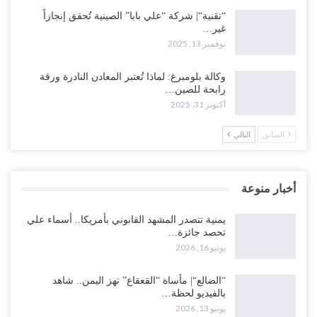
“تقنية“| شركة “علي بابا” الصينية تُحقق إنجازاً
غير…
نوفمبر 13, 2025
وكالة بلومبرغ: لماذا تُعتبر المعادن النادرة ورقة
رابحة للصين…
أكتوبر 31, 2025
السابق
التالي
أخبار منوعة
يمنية تتصدر المشهد القانوني بأمريكا.. أسماء علي
تحصد جائزة…
يونيو 16, 2026
“الضالع“| مأساة “القعقاع” تهز اليمن.. شاهد
بالفيديو لحظة…
يونيو 13, 2026