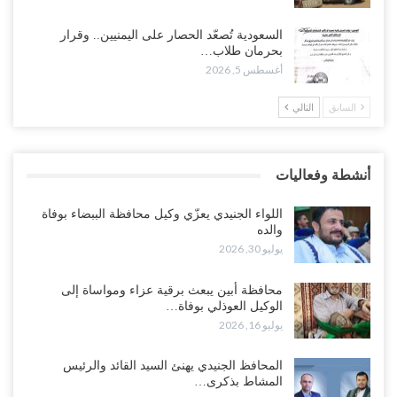
وسط معركة سعودية لإسقاط آخر معاقل الزبيدي.. القبائل تستنفر و”درع
السعودية تُصعّد الحصار على اليمنيين.. وقرار
الوطن” تبدأ الانتشار..!
بحرمان طلاب…
أغسطس 5, 2026
أغسطس 5, 2026
السابق
التالي
خلافات الرواتب تشعل مواجهة داخل معسكر التحالف… والإصلاح يصعّد
في جبهات مأرب وتعز والضالع..!
أغسطس 5, 2026
أنشطة وفعاليات
السعودية تُصعّد الحصار على اليمنيين.. وقرار بحرمان طلاب الشمال من
تعميد الشهادات يشعل غضباً واسعاً..!
اللواء الجنيدي يعزّي وكيل محافظة الببضاء بوفاة
أغسطس 5, 2026
والده
يوليو 30, 2026
العليمي يشغل خصومه بمعارك التعيينات.. وتحركات موازية للسيطرة على
ملفات المال والنفط..!
محافظة أبين يبعث برقية عزاء ومواساة إلى
الوكيل العوذلي بوفاة…
أغسطس 5, 2026
يوليو 16, 2026
“تقرير“| الحظر البحري يعيد رسم خرائط الشحن إلى السعودية.. ناقلات
المحافظ الجنيدي يهنئ السيد القائد والرئيس
النفط تلتف حول أفريقيا وسفن تعلن: “لا توجد شحنة…
المشاط بذكرى…
أغسطس 4, 2026