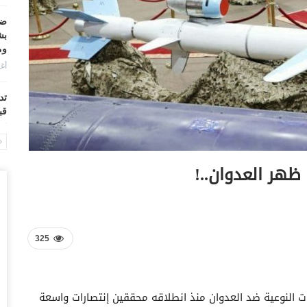
ضر
بش
وم
أغس
تد
قب
أغس
“ح
ال
أغس
“ح
تح
325
أغس
“ت
مقاوموه في العام 2020 أبرز العمليات النوعية ضد العدوان منذ انطلاقه محققين إنتصارات واسعة
دخ