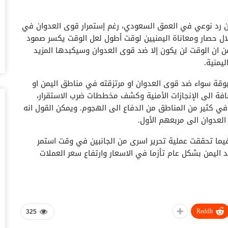
أغس
ن رد نوعي في العمق السعودي، رغم إستمرار قوى العدوان في
حض
لال حصار ومعاناة اليمنيين لوقت أطول لعل الوقت يكسر صمود
سع
 ان الوقت لن يكون إلا ضد قوى العدوان وسيكبدها المزيد
أغس
يمنية.
وس
بوقة سواء ضد قوى العدوان او مرتزقته في مناطق اليمن او
تس
فة الى الإنجازات الأمنية وكشف مخططات ضرب الاستقرار،
أغس
 كثير من المناطق من الدفاع الى الهجوم. ويمكن القول انه
لعدوان الى مربعهم الأول.
خل
وا
فيما تحققت عملية تحرير اسرى من الجانبين في وقت استمر
أغس
د اليمن بشكل عام تأزما في الاسعار وارتفاع سعر العملات
ال
ال
ص، عملية فأمكن منهم ، وإن عدتم عدنا، عمليات توازن الردع،
أغس
ط السعودي، استهداف منشآت حساسة في أرامكو وينبع
ReddIt
325
ال
لل