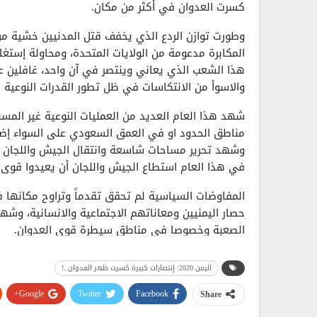
كسرت العدوان في أكثر من مكان.
وطورت توازن الردع الذي يخفف قتل المدنيين خشية م
المكابرة مدعومة من الولايات المتحدة، ومحاولة إستغ
هذا الشعب الذي يعاني وينتصر في آن واحد، غافلين عن
والاسوأ من الانتكاسات في ظل تطور القدرات النوعية ال
شهد هذا العام العديد من العمليات النوعية غير المس
مناطق الحدود او في العمق السعودي على السواء إضا
وشهد تحرير مساحات شاسعة وانتقال الجيش واللجان في
في هذا العام استطاع الجيش واللجان أن يعيدوا قوى ا
المفاوضات السياسية لم تحقق تقدماً وتراوح مكانها 
حصار اليمنيين ومعاناتهم الاجتماعية والانسانية، وشه
الصعبة وخصوصا في مناطق سيطرة قوى العدوان.
من العمليات الكبرى غير المسبوقة عملية البيان المرصو
اليمن 2020: إنتصارات كبيرة كسرت ظهر العدوان..!
وعمليات تحرير كبيرة وضرب اهداف في العمق والوس
وغيرها.
Google+
Twitter
Facebook
Share