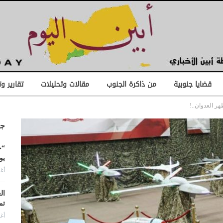
قضايا جنوبية
من ذاكرة الجنوب
مقالات وتحليلات
تقارير و
جد
“ح
يو
أغس
ال
تم
أغس