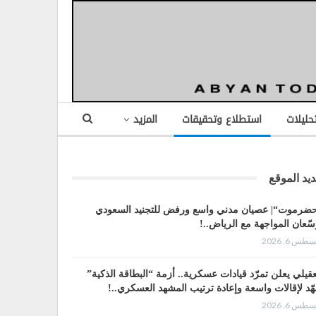
تحليلات
استطلاع وتحقيقات
المزيد
يد الموقع
ضرموت“| عصيان مدني واسع ورفض للتجنيد السعودي
سّعان المواجهة مع الرياض..!
طس 6, 2026
عقيلي يعلن تمرّد قيادات عسكرية.. أزمة “البطاقة الذكية”
هّد لإقالات واسعة وإعادة ترتيب المشهد العسكري..!
طس 6, 2026