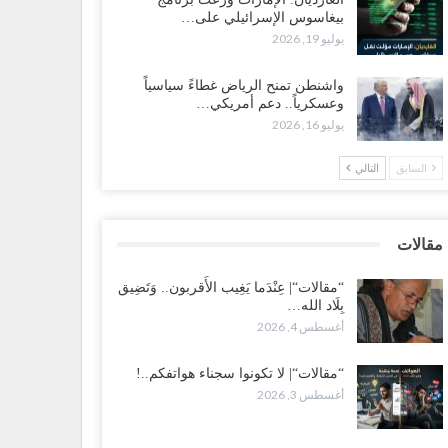
بيغاسوس الإسرائيلي على…
ضرموت“| بعد اقتحام منزل شيخ بارز.. قبائل الصحراء
يوليو 19, 2026
يمنية تبدأ احتشاداً على الحدود السعودية..!
طس 2, 2026
واشنطن تمنح الرياض غطاءً سياسياً
وعسكرياً.. دعم أمريكي…
يوليو 16, 2026
ط غضبٍ جنوباً.. دعوات لإغلاق مطرح فدغم مع تحوله من
سكر للتجنيد إلى ساحة لتصفية قادة التحالف..!
السابق
التالي
طس 2, 2026
عز“| مع اقتراب إعادة الهيكلة السعودية.. سباق بين طارق
لإصلاح لإشعال حرب..!
مقالات
طس 2, 2026
“مقالات“| عِنْدَما يَغِيب الأَقربون.. وَتَضِيق
بِلَاد الله…
ضرموت“| تغييرات سعودية بصفوف قيادة “درع الوطن”
أغسطس 4, 2026
متمركز بالعبر.. هل بدأت الرياض إعادة هيكلة فصائلها بعد…
طس 2, 2026
“مقالات“| لا تكونوا سجناء هواتفكم..!
أغسطس 3, 2026