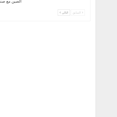
الصين مع صنع
كيلومتر مربع من محافظتي البيضاء ومارب.
السابق
التالي
في منطقة المخا ادت لسقوط 350 عنصرًا معاديًا بين قتيل ومصاب منهم من جنسيات سعودية وإماراتية وسودانية.
يضاف الى ذلك عشرات العمليات الهجومية والتحريرية 
الحدود واسقاط طائرات ، بموازاة تطوير القدرات النوعي
للعدوان فشله واكساره وضيق افقه رغم كل الامكانيات 
المصدر: العالم