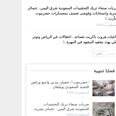
بات صنعاء تربك التحشيدات السعودية شرق اليمن.. خسائر
رية وانسحابات وفوضى تعصف بمعسكرات حضرموت
أرب..!
طس 6, 2026
اعيات هروب باكريت تتصاعد.. اعتقالات في الرياض وتوتر
لي يهدد بتعقيد المشهد في المهرة..!
طس 6, 2026
السابق
التالي
ضرموت“| في تصعيد غير مسبوق.. انتشار فصيل “مكافحة
إرهاب” في أحياء المكلا بالتزامن مع العصيان المدني..!
قضايا جنوبية
طس 6, 2026
“حضرموت“| عصيان مدني واسع ورفض
ضرموت“| الانتقالي يرفع التصعيد بالعصيان المدني.. ورسالة
للتجنيد السعودي يوسّعان…
دٍ للسعودية بشأن النفط..!
أغسطس 6, 2026
طس 6, 2026
ضربات صنعاء تربك التحشيدات
قرير“| عرب جورنال: استقالة مدير مكتب العليمي.. هل
السعودية شرق اليمن.. خسائر بشرية…
لت سلطة الرئاسي مرحلة التفكك المؤسسي..!
أغسطس 6, 2026