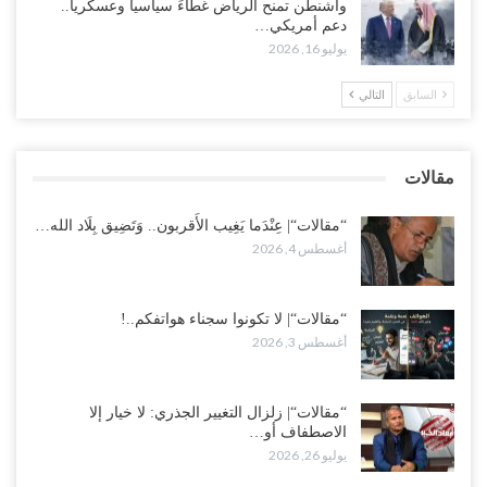
واشنطن تمنح الرياض غطاءً سياسياً وعسكرياً..
دعم أمريكي…
عقب محاولة انسحابه من مطارح الريان.. المخابرات السعودية تصفي أبرز
يوليو 16, 2026
مساعدي الحجوري..!
أغسطس 1, 2026
السابق
التالي
“تعز“| بعد أيام من الاستعراضات.. الإصلاح يتوغل في معاقل طارق صالح..
هل بدأت معركة كسر النفوذ في الساحل الغربي..!
مقالات
أغسطس 1, 2026
“مقالات“| عِنْدَما يَغِيب الأَقربون.. وَتَضِيق بِلَاد الله…
أغسطس 4, 2026
“مقالات“| لا تكونوا سجناء هواتفكم..!
أغسطس 3, 2026
“مقالات“| زلزال التغيير الجذري: لا خيار إلا
الاصطفاف أو…
يوليو 26, 2026