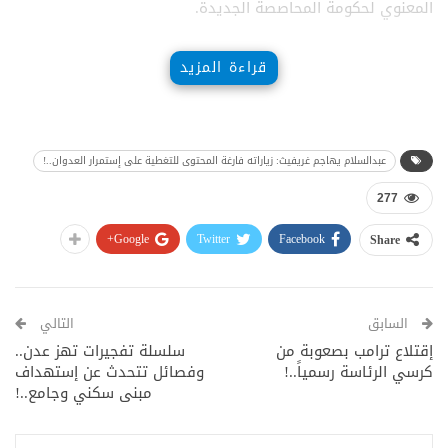
المعنوي لحكومة المحاصصة الجديدة.
قراءة المزيد
عبدالسلام يهاجم غريفيث: زياراته فارغة المحتوى للتغطية على إستمرار العدوان..!
277
Google+
Twitter
Facebook
Share
السابق
التالي
إقتلاع ترامب بصعوبة من
سلسلة تفجيرات تهز عدن..
كرسي الرئاسة رسمیاً..!
وفصائل تتحدث عن إستهداف
مبنى سكني وجامع..!