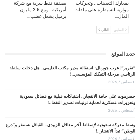
بمعارك التعيينات.. وتحركات
بصفقة نفط سرية مع شركة
موازية للسيطرة على ملفات
أمريكية.. وبيع 2.5 مليون
المال…
برميل يشعل غضب…
السابق
التالي
جديد الموقع
“تقرير“| عرب جورنال: استقالة مدير مكتب العليمي.. هل دخلت سلطة
الرئاسي مرحلة التفكك المؤسسي..!
أغسطس 5, 2026
حضرموت على حافة الانفجار.. اشتباكات قبلية مع فصائل سعودية
وتعزيزات عسكرية لحماية ترتيبات تصدير النفط..!
أغسطس 5, 2026
وسط معركة سعودية لإسقاط آخر معاقل الزبيدي.. القبائل تستنفر و”درع
الوطن” تبدأ الانتشار..!
أغسطس 5, 2026