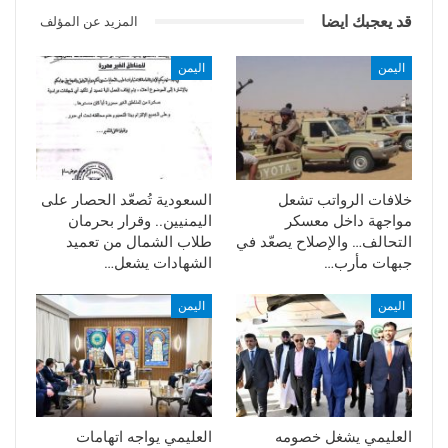
قد يعجبك ايضا
المزيد عن المؤلف
اليمن
اليمن
خلافات الرواتب تشعل
السعودية تُصعّد الحصار على
مواجهة داخل معسكر
اليمنيين.. وقرار بحرمان
التحالف… والإصلاح يصعّد في
طلاب الشمال من تعميد
جبهات مأرب…
الشهادات يشعل…
اليمن
اليمن
العليمي يشغل خصومه
العليمي يواجه اتهامات