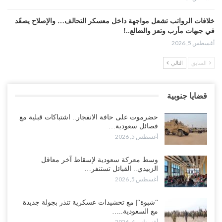
خلافات الرواتب تشعل مواجهة داخل معسكر التحالف… والإصلاح يصعّد
في جبهات مأرب وتعز والضالع..!
أغسطس 5, 2026
السابق
التالي
السعودية تُصعّد الحصار على اليمنيين.. وقرار بحرمان طلاب الشمال من
تعميد الشهادات يشعل غضباً واسعاً..!
أغسطس 5, 2026
قضايا جنوبية
العليمي يشغل خصومه بمعارك التعيينات.. وتحركات موازية للسيطرة على
حضرموت على حافة الانفجار.. اشتباكات قبلية مع
ملفات المال والنفط..!
فصائل سعودية…
أغسطس 5, 2026
أغسطس 5, 2026
“تقرير“| الحظر البحري يعيد رسم خرائط الشحن إلى السعودية.. ناقلات
وسط معركة سعودية لإسقاط آخر معاقل
النفط تلتف حول أفريقيا وسفن تعلن: “لا توجد شحنة…
الزبيدي.. القبائل تستنفر…
أغسطس 4, 2026
أغسطس 5, 2026
العليمي يواجه اتهامات بصفقة نفط سرية مع شركة أمريكية.. وبيع 2.5
“شبوة“| مع تحشيدات عسكرية تنذر بجولة جديدة
مليون برميل يشعل غضب حضرموت..!
مع السعودية..…
أغسطس 4, 2026