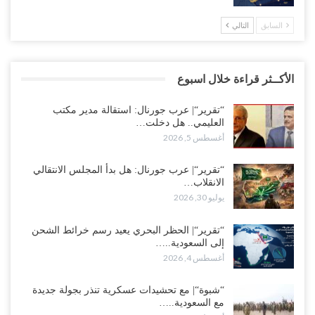
السابق
التالي
الأكــثر قراءة خلال اسبوع
“تقرير“| عرب جورنال: استقالة مدير مكتب
العليمي.. هل دخلت…
أغسطس 5, 2026
“تقرير“| عرب جورنال: هل بدأ المجلس الانتقالي
الانقلاب…
يوليو 30, 2026
“تقرير“| الحظر البحري يعيد رسم خرائط الشحن
إلى السعودية..…
أغسطس 4, 2026
“شبوة“| مع تحشيدات عسكرية تنذر بجولة جديدة
مع السعودية..…