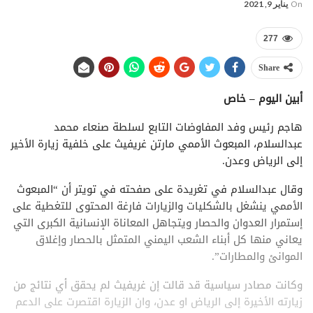
On
يناير 9, 2021
277
Share
أبين اليوم – خاص
هاجم رئيس وفد المفاوضات التابع لسلطة صنعاء محمد
عبدالسلام، المبعوث الأممي مارتن غريفيث على خلفية زيارة الأخير
إلى الرياض وعدن.
وقال عبدالسلام في تغريدة على صفحته في تويتر أن “المبعوث
الأممي ينشغل بالشكليات والزيارات فارغة المحتوى للتغطية على
إستمرار العدوان والحصار ويتجاهل المعاناة الإنسانية الكبرى التي
يعاني منها كل أبناء الشعب اليمني المتمثل بالحصار وإغلاق
الموانئ والمطارات”.
وكانت مصادر سياسية قد قالت إن غريفيث لم يحقق أي نتائج من
زيارته الأخيرة إلى الرياض او عدن، وان الزيارة اقتصرت على الدعم