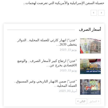
عرضت لهجمات…
التضخم السنوي لمنطقة اليورو.. “إنفوجرافيك“..
أسعار الصرف
“عدن“| انهيار كارثي للعملة المحلية.. الدولار
يتخطى 2639…
يونيو 15, 2025
“عدن“| ارتفاع كبير لأسعار الصرف.. والوضع
الاقتصادي يخرج عن…
يونيو 13, 2025
“عدن“| ضمن الانهيار التاريخي وغير المسبوق..
العملة المحلية…
أبريل 30, 2025
السابق
التالي