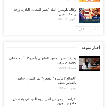
وكالة بلومبرغ: لماذا تُعتبر المعادن النادرة ورقة
رابحة للصين…
أكتوبر 31, 2025
السابق
التالي
أخبار منوعة
يمنية تتصدر المشهد القانوني بأمريكا.. أسماء علي
تحصد جائزة…
يونيو 16, 2026
“الضالع“| مأساة “القعقاع” تهز اليمن.. شاهد
بالفيديو لحظة…
يونيو 13, 2026
“ترامب” ينجو من الذبح بيوم العيد في بنغلادش..
جاموس أمهق…