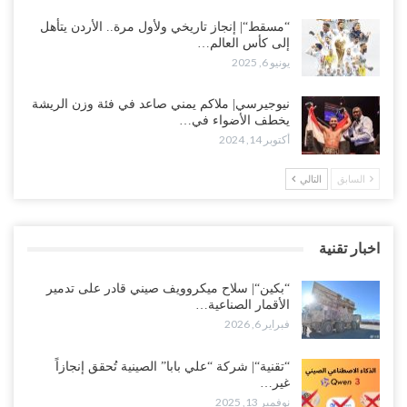
“مسقط“| إنجاز تاريخي ولأول مرة.. الأردن يتأهل
إلى كأس العالم…
يونيو 6, 2025
نيوجيرسي| ملاكم يمني صاعد في فئة وزن الريشة
يخطف الأضواء في…
أكتوبر 14, 2024
السابق
التالي
اخبار تقنية
“بكين“| سلاح ميكروويف صيني قادر على تدمير
الأقمار الصناعية…
فبراير 6, 2026
“تقنية“| شركة “علي بابا” الصينية تُحقق إنجازاً
غير…
نوفمبر 13, 2025