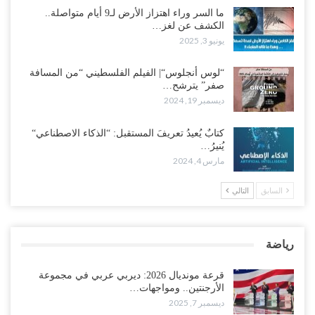
ما السر وراء اهتزاز الأرض لـ9 أيام متواصلة..
الكشف عن لغز…
يونيو 3, 2025
“لوس أنجلوس“| الفيلم الفلسطيني “من المسافة
صفر” يترشح…
ديسمبر 19, 2024
كتابٌ يُعيدُ تعريفَ المستقبل: “الذكاء الاصطناعي“
يُنيرُ…
مارس 4, 2024
السابق
التالي
رياضة
قرعة مونديال 2026: ديربي عربي في مجموعة
الأرجنتين.. ومواجهات…
ديسمبر 7, 2025