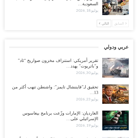
السعودية…
“حضرموت“| تغييرات سعودية بصفوف قيادة “درع الوطن” المتمركز
يوليو 18, 2026
بالعبر.. هل بدأت الرياض إعادة هيكلة فصائلها بعد…
أغسطس 2, 2026
السابق
التالي
اغتيالات العبر تُشعل حضرموت.. من يقود حرب التصفية الصامتة داخل
معسكر التحالف..!
عربي ودولي
أغسطس 2, 2026
تقرير أمريكي: استنزاف مخزون صواريخ “ثاد”
“تعز“| غضب شعبي يشلّ الخط الساحلي المخا- عدن.. هل بدأت المناطق
و”باتريوت” يهدد…
الاستراتيجية بالانفجار من الداخل..!
يوليو 30, 2026
أغسطس 2, 2026
تحقيق لـ”فايننشال تايمز”: واشنطن تنهب أكثر من
13…
“حضرموت“| الانتقالي يناقش تشكيل لجان أهلية بأهم مناطق النفط..
يوليو 23, 2026
وتلميحات إماراتية إلى انتقال التصعيد نحو الخيار العسكري..!
أغسطس 1, 2026
الغارديان: الإمارات وزّعت برنامج بيغاسوس
الإسرائيلي على…
مع اختفاء وزيرة واستقالة آخر وصراع على السفارات.. أزمة المحاصصة
يوليو 19, 2026
تعصف بحكومة عدن..!
أغسطس 1, 2026