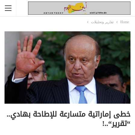
Home
تقارير وتحليلات
خطى إماراتية متسارعة للإطاحة بهادي..
“تقرير“..!