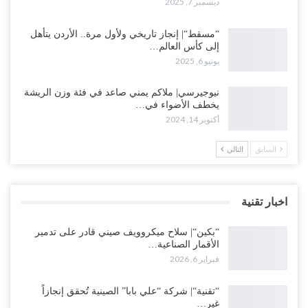
ديسمبر 7, 2025
“مسقط“| إنجاز تاريخي ولأول مرة.. الأردن يتأهل
إلى كأس العالم…
يونيو 6, 2025
نيوجيرسي| ملاكم يمني صاعد في فئة وزن الريشة
يخطف الأضواء في…
أكتوبر 14, 2024
السابق
التالي
اخبار تقنية
“بكين“| سلاح ميكروويف صيني قادر على تدمير
الأقمار الصناعية…
فبراير 6, 2026
“تقنية“| شركة “علي بابا” الصينية تُحقق إنجازاً
غير…