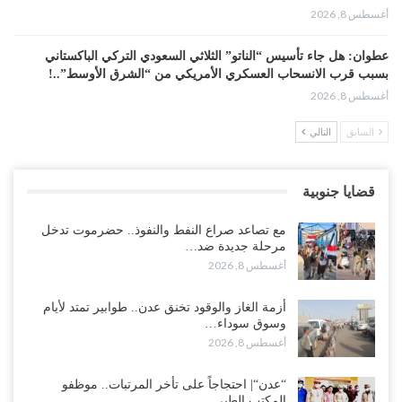
أغسطس 8, 2026
عطوان: هل جاء تأسيس “الناتو” الثلاثي السعودي التركي الباكستاني
بسبب قرب الانسحاب العسكري الأمريكي من “الشرق الأوسط”..!
أغسطس 8, 2026
السابق
التالي
من حضرموت إلى عدن.. الانتقالي يصعّد ضد السعودية بعصيان مدني
شامل..!
أغسطس 8, 2026
قضايا جنوبية
السعودية تحاول احتواء بن بريك بعد تهديده بالمواجهة.. هل بدأت معركة
مع تصاعد صراع النفط والنفوذ.. حضرموت تدخل
إسكات الصوت الحضرمي..!
مرحلة جديدة ضد…
أغسطس 8, 2026
أغسطس 8, 2026
المحافظ الجنيدي يحذر من خطورة المخططات السعودية على ابناء
أزمة الغاز والوقود تخنق عدن.. طوابير تمتد لأيام
الجنوب..!
وسوق سوداء…
أغسطس 8, 2026
أغسطس 8, 2026
“تقرير“| تفوق استخباري يغيّر قواعد الاشتباك.. كيف أحبطت صنعاء
“عدن“| احتجاجاً على تأخر المرتبات.. موظفو
الهجوم السعودي قبل انطلاقه..!
المكتب الطبي…