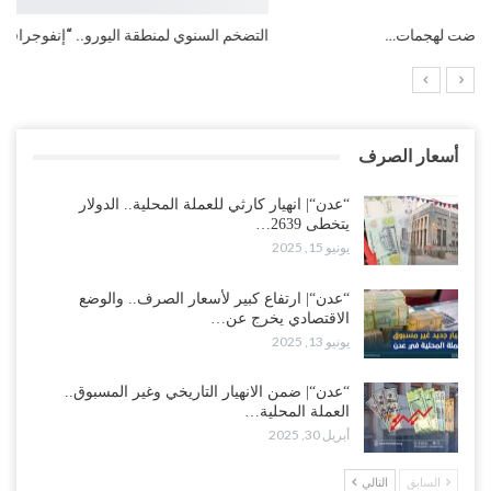
التضخم السنوي لمنطقة اليورو.. “إنفوجرافيك“..!
أسعار الصرف
“عدن“| انهيار كارثي للعملة المحلية.. الدولار
يتخطى 2639…
يونيو 15, 2025
“عدن“| ارتفاع كبير لأسعار الصرف.. والوضع
الاقتصادي يخرج عن…
يونيو 13, 2025
“عدن“| ضمن الانهيار التاريخي وغير المسبوق..
العملة المحلية…
أبريل 30, 2025
السابق
التالي