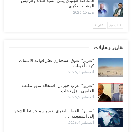
المحافظ الجنيدي يهنئ السيد القائد والرئيس
الرئاسي مرحلة التفكك المؤسسي..!
المشاط بذكرى…
أغسطس 5, 2026
يونيو 15, 2026
حضرموت على حافة الانفجار.. اشتباكات قبلية مع فصائل سعودية
السابق
التالي
وتعزيزات عسكرية لحماية ترتيبات تصدير النفط..!
أغسطس 5, 2026
تقارير وتحليلات
وسط معركة سعودية لإسقاط آخر معاقل الزبيدي.. القبائل تستنفر و”درع
الوطن” تبدأ الانتشار..!
“تقرير“| تفوق استخباري يغيّر قواعد الاشتباك..
أغسطس 5, 2026
كيف أحبطت…
أغسطس 7, 2026
خلافات الرواتب تشعل مواجهة داخل معسكر التحالف… والإصلاح يصعّد
في جبهات مأرب وتعز والضالع..!
“تقرير“| عرب جورنال: استقالة مدير مكتب
العليمي.. هل دخلت…
أغسطس 5, 2026
أغسطس 5, 2026
السعودية تُصعّد الحصار على اليمنيين.. وقرار بحرمان طلاب الشمال من
تعميد الشهادات يشعل غضباً واسعاً..!
“تقرير“| الحظر البحري يعيد رسم خرائط الشحن
إلى السعودية..…
أغسطس 5, 2026
أغسطس 4, 2026
العليمي يشغل خصومه بمعارك التعيينات.. وتحركات موازية للسيطرة على