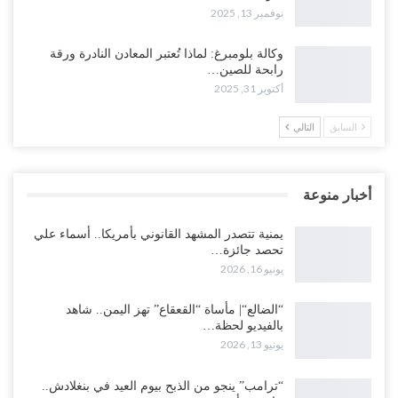
نوفمبر 13, 2025
وكالة بلومبرغ: لماذا تُعتبر المعادن النادرة ورقة
رابحة للصين…
أكتوبر 31, 2025
السابق
التالي
أخبار منوعة
يمنية تتصدر المشهد القانوني بأمريكا.. أسماء علي
تحصد جائزة…
يونيو 16, 2026
“الضالع“| مأساة “القعقاع” تهز اليمن.. شاهد
بالفيديو لحظة…
يونيو 13, 2026
“ترامب” ينجو من الذبح بيوم العيد في بنغلادش..