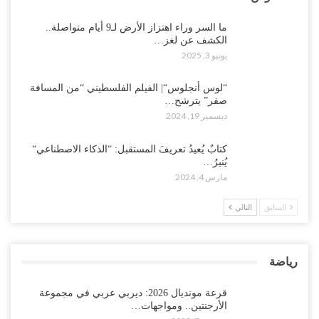
ما السر وراء اهتزاز الأرض لـ9 أيام متواصلة..
الكشف عن لغز…
يونيو 3, 2025
“لوس أنجلوس“| الفيلم الفلسطيني “من المسافة
صفر” يترشح…
ديسمبر 19, 2024
كتابٌ يُعيدُ تعريفَ المستقبل: “الذكاء الاصطناعي“
يُنيرُ…
مارس 4, 2024
السابق
التالي
رياضة
قرعة مونديال 2026: ديربي عربي في مجموعة
الأرجنتين.. ومواجهات…