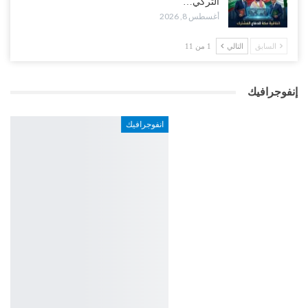
التركي…
أغسطس 8, 2026
السابق
التالي
1 من 11
إنفوجرافيك
انفوجرافيك