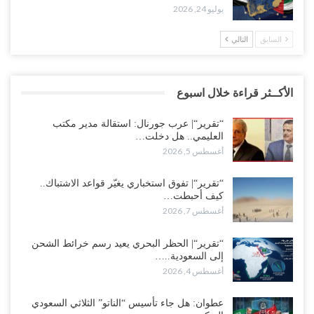
يوليو 24, 2026
السابق
التالي
الأكــثر قراءة خلال اسبوع
“تقرير“| عرب جورنال: استقالة مدير مكتب
العليمي.. هل دخلت…
أغسطس 5, 2026
“تقرير“| تفوق استخباري يغيّر قواعد الاشتباك..
كيف أحبطت…
أغسطس 7, 2026
“تقرير“| الحظر البحري يعيد رسم خرائط الشحن
إلى السعودية..…
أغسطس 4, 2026
عطوان: هل جاء تأسيس “الناتو” الثلاثي السعودي