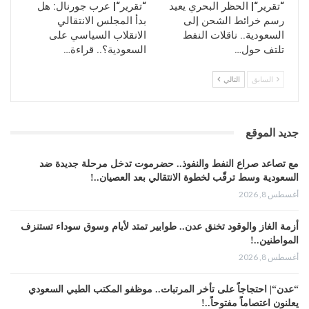
“تقرير“| الحظر البحري يعيد
“تقرير“| عرب جورنال: هل
رسم خرائط الشحن إلى
بدأ المجلس الانتقالي
السعودية.. ناقلات النفط
الانقلاب السياسي على
تلتف حول…
السعودية؟.. قراءة…
السابق
التالي
جديد الموقع
مع تصاعد صراع النفط والنفوذ.. حضرموت تدخل مرحلة جديدة ضد
السعودية وسط ترقّب لخطوة الانتقالي بعد العصيان..!
أغسطس 8, 2026
أزمة الغاز والوقود تخنق عدن.. طوابير تمتد لأيام وسوق سوداء تستنزف
المواطنين..!
أغسطس 8, 2026
“عدن“| احتجاجاً على تأخر المرتبات.. موظفو المكتب الطبي السعودي
يعلنون اعتصاماً مفتوحاً..!