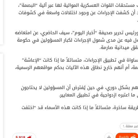
مستحقات القوات العسكرية الموالية لها عبر آلية “البصمة”،
أغس
د أن كشفت الإجراءات عن وجود اختلالات واسعة في كشوفات
حض
سع
ورئيس تحرير صحيفة “أخبار اليوم”، سيف الحاضري، عن امتعاضه
أغس
ءل فيه عن مدى شمول الإجراءات لكبار المسؤولين في حكومة
قق ميدانية صارمة.
وس
تس
واة في تطبيق الإجراءات، متسائلاً ما إذا كانت “الإعاشة”
أغس
صمة، أم أنهم خارج نطاق هذه الآليات بحكم مواقعهم الرسمية،
خل
وا
هم بشكل دوري، في حين يُفترض أن المسؤولين لا يحتاجون
أغس
ا اعتبره ازدواجية في تطبيق المعايير.
ال
قة ساخرة، متسائلاً ما إذا كانت هذه الأسماء قد “اختفت
ال
إدارية والمالية.
أغس
ر معلنة..!
ية سياسية تجاه الإجراءات الجديدة أكثر من كونه دعوة
ال
 خلل واسع في بنية القوائم المالية والعسكرية لدى بعض
لل
ReddIt
5,918