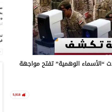
ضر
بش
وم
أغس
تد
قب
أغس
“ح
لات “الأسماء الوهمية” تفتح مواجهة
ال
أغس
“ح
تح
أغس
5,918
“ت
دخ