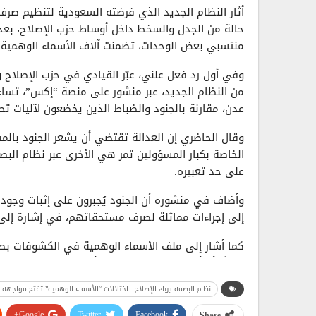
أثار النظام الجديد الذي فرضته السعودية لتنظيم صرف 
حالة من الجدل والسخط داخل أوساط حزب الإصلاح، بع
منتسبي بعض الوحدات، تضمنت آلاف الأسماء الوهمية.
وفي أول رد فعل علني، عبّر القيادي في حزب الإصلاح 
من النظام الجديد، عبر منشور على منصة “إكس”، تسا
عدن، مقارنة بالجنود والضباط الذين يخضعون لآليات تح
وقال الحاضري إن العدالة تقتضي أن يشعر الجنود بالمسا
الخاصة بكبار المسؤولين تمر هي الأخرى عبر نظام الب
على حد تعبيره.
وأضاف في منشوره أن الجنود يُجبرون على إثبات وجود
إلى إجراءات مماثلة لصرف مستحقاتهم، في إشارة إلى م
كما أشار إلى ملف الأسماء الوهمية في الكشوفات بطري
فعلاً” أم أنها انتقلت إلى مواقع أخرى داخل المنظومة ال
نظام البصمة يربك الإصلاح.. اختلالات “الأسماء الوهمية” تفتح مواجهة غي
وفي المقابل، رأى مراقبون أن هذا الموقف يعكس حساس
لتوسيع الرقابة، خصوصاً مع ارتباط نظام البصمة بكشف
Google+
Twitter
Facebook
Share