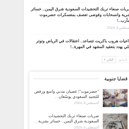
بات صنعاء تربك التحشيدات السعودية شرق اليمن.. خسائر
رية وانسحابات وفوضى تعصف بمعسكرات حضرموت
أرب..!
طس 6, 2026
اعيات هروب باكريت تتصاعد.. اعتقالات في الرياض وتوتر
لي يهدد بتعقيد المشهد في المهرة..!
طس 6, 2026
السابق
التالي
ضرموت“| في تصعيد غير مسبوق.. انتشار فصيل “مكافحة
إرهاب” في أحياء المكلا بالتزامن مع العصيان المدني..!
قضايا جنوبية
طس 6, 2026
“حضرموت“| عصيان مدني واسع ورفض
ضرموت“| الانتقالي يرفع التصعيد بالعصيان المدني.. ورسالة
للتجنيد السعودي يوسّعان…
دٍ للسعودية بشأن النفط..!
أغسطس 6, 2026
طس 6, 2026
ضربات صنعاء تربك التحشيدات
قرير“| عرب جورنال: استقالة مدير مكتب العليمي.. هل
السعودية شرق اليمن.. خسائر بشرية…
لت سلطة الرئاسي مرحلة التفكك المؤسسي..!
أغسطس 6, 2026