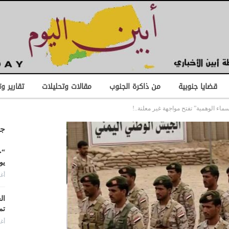
قضايا جنوبية
من ذاكرة الجنوب
مقالات وتحليلات
تقارير و
سماء الوهمية” تفتح مواجهة غير معلنة..!
جد
“ح
يو
أغس
ال
تم
أغس