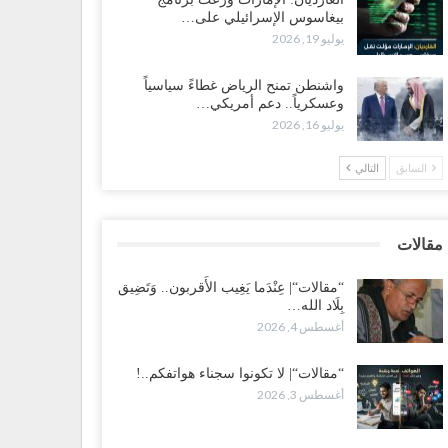
بيغاسوس الإسرائيلي على…
ضرموت“| بعد اقتحام منزل شيخ بارز.. قبائل الصحراء
يوليو 19, 2026
يمنية تبدأ احتشاداً على الحدود السعودية..!
طس 2, 2026
واشنطن تمنح الرياض غطاءً سياسياً
وعسكرياً.. دعم أمريكي…
يوليو 16, 2026
ط غضبٍ جنوباً.. دعوات لإغلاق مطرح فدغم مع تحوله من
سكر للتجنيد إلى ساحة لتصفية قادة التحالف..!
السابق
التالي
طس 2, 2026
عز“| مع اقتراب إعادة الهيكلة السعودية.. سباق بين طارق
لإصلاح لإشعال حرب..!
مقالات
طس 2, 2026
“مقالات“| عِنْدَما يَغِيب الأَقربون.. وَتَضِيق
بِلَاد الله…
ضرموت“| تغييرات سعودية بصفوف قيادة “درع الوطن”
أغسطس 4, 2026
متمركز بالعبر.. هل بدأت الرياض إعادة هيكلة فصائلها بعد…
طس 2, 2026
“مقالات“| لا تكونوا سجناء هواتفكم..!
أغسطس 3, 2026