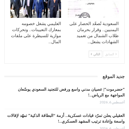
السعودية تُصعّد الحصار على
العليمي يشغل خصومه
اليمنيين.. وقرار بحرمان
بمعارك التعيينات.. وتحركات
طلاب الشمال من تعميد
موازية للسيطرة على ملفات
الشهادات يشعل…
المال…
السابق
التالي
جديد الموقع
“حضرموت“| عصيان مدني واسع ورفض للتجنيد السعودي يوسّعان
المواجهة مع الرياض..!
أغسطس 6, 2026
العقيلي يعلن تمرّد قيادات عسكرية.. أزمة “البطاقة الذكية” تمهّد لإقالات
واسعة وإعادة ترتيب المشهد العسكري..!
أغسطس 6, 2026