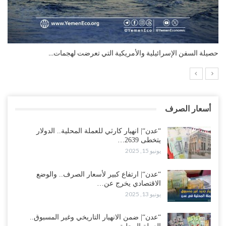
التضخم السنوي لمنطقة اليورو.. “إنفوجرافيك“..!
أسعار الصرف
“عدن“| انهيار كارثي للعملة المحلية.. الدولار
يتخطى 2639…
يونيو 15, 2025
“عدن“| ارتفاع كبير لأسعار الصرف.. والوضع
الاقتصادي يخرج عن…
يونيو 13, 2025
“عدن“| ضمن الانهيار التاريخي وغير المسبوق..