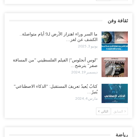
ثقافة وفن
ما السر وراء اهتزاز الأرض لـ9 أيام متواصلة..
الكشف عن لغز…
يونيو 3, 2025
“لوس أنجلوس“| الفيلم الفلسطيني “من المسافة
صفر” يترشح…
ديسمبر 19, 2024
كتابٌ يُعيدُ تعريفَ المستقبل: “الذكاء الاصطناعي“
يُنيرُ…
مارس 4, 2024
السابق
التالي
رياضة