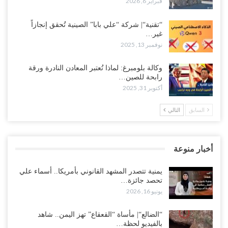
فبراير 6, 2026
“تقنية“| شركة “علي بابا” الصينية تُحقق إنجازاً
غير…
نوفمبر 13, 2025
وكالة بلومبرغ: لماذا تُعتبر المعادن النادرة ورقة
رابحة للصين…
أكتوبر 31, 2025
السابق
التالي
أخبار منوعة
يمنية تتصدر المشهد القانوني بأمريكا.. أسماء علي
تحصد جائزة…
يونيو 16, 2026
“الضالع“| مأساة “القعقاع” تهز اليمن.. شاهد
بالفيديو لحظة…