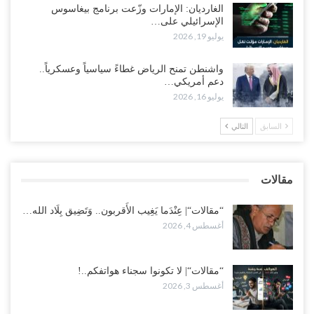
الغارديان: الإمارات وزّعت برنامج بيغاسوس
الإسرائيلي على…
وسط غضبٍ جنوباً.. دعوات لإغلاق مطرح فدغم مع تحوله من معسكر
يوليو 19, 2026
للتجنيد إلى ساحة لتصفية قادة التحالف..!
أغسطس 2, 2026
واشنطن تمنح الرياض غطاءً سياسياً وعسكرياً..
دعم أمريكي…
“تعز“| مع اقتراب إعادة الهيكلة السعودية.. سباق بين طارق والإصلاح
يوليو 16, 2026
لإشعال حرب..!
أغسطس 2, 2026
السابق
التالي
“حضرموت“| تغييرات سعودية بصفوف قيادة “درع الوطن” المتمركز
بالعبر.. هل بدأت الرياض إعادة هيكلة فصائلها بعد…
مقالات
أغسطس 2, 2026
“مقالات“| عِنْدَما يَغِيب الأَقربون.. وَتَضِيق بِلَاد الله…
أغسطس 4, 2026
“مقالات“| لا تكونوا سجناء هواتفكم..!
أغسطس 3, 2026