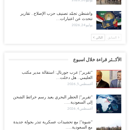
واشنطن تجمّد تصنيف حزب الإصلاح.. تقارير
تتحدث عن اعتبارات…
يوليو 24, 2026
السابق
التالي
الأكــثر قراءة خلال اسبوع
“تقرير“| عرب جورنال: استقالة مدير مكتب
العليمي.. هل دخلت…
أغسطس 5, 2026
“تقرير“| الحظر البحري يعيد رسم خرائط الشحن
إلى السعودية..…
أغسطس 4, 2026
“شبوة“| مع تحشيدات عسكرية تنذر بجولة جديدة
مع السعودية..…