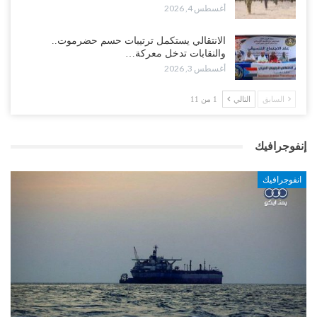
أغسطس 4, 2026
الانتقالي يستكمل ترتيبات حسم حضرموت..
والنقابات تدخل معركة…
أغسطس 3, 2026
السابق
التالي
1 من 11
إنفوجرافيك
انفوجرافيك