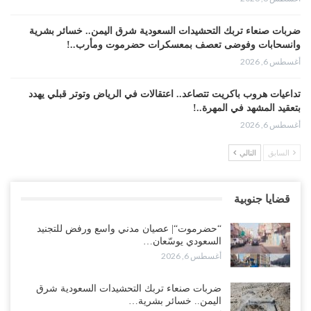
ضربات صنعاء تربك التحشيدات السعودية شرق اليمن.. خسائر بشرية
وانسحابات وفوضى تعصف بمعسكرات حضرموت ومأرب..!
أغسطس 6, 2026
تداعيات هروب باكريت تتصاعد.. اعتقالات في الرياض وتوتر قبلي يهدد
بتعقيد المشهد في المهرة..!
أغسطس 6, 2026
السابق
التالي
“حضرموت“| في تصعيد غير مسبوق.. انتشار فصيل “مكافحة الإرهاب”
في أحياء المكلا بالتزامن مع العصيان المدني..!
أغسطس 6, 2026
قضايا جنوبية
“حضرموت“| الانتقالي يرفع التصعيد بالعصيان المدني.. ورسالة تحدٍ
“حضرموت“| عصيان مدني واسع ورفض للتجنيد
للسعودية بشأن النفط..!
السعودي يوسّعان…
أغسطس 6, 2026
أغسطس 6, 2026
“تقرير“| عرب جورنال: استقالة مدير مكتب العليمي.. هل دخلت سلطة
ضربات صنعاء تربك التحشيدات السعودية شرق
الرئاسي مرحلة التفكك المؤسسي..!
اليمن.. خسائر بشرية…