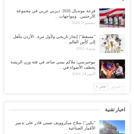
قرعة مونديال 2026: ديربي عربي في مجموعة
الأرجنتين.. ومواجهات…
ديسمبر 7, 2025
“مسقط“| إنجاز تاريخي ولأول مرة.. الأردن يتأهل
إلى كأس العالم…
يونيو 6, 2025
نيوجيرسي| ملاكم يمني صاعد في فئة وزن الريشة
يخطف الأضواء في…
أكتوبر 14, 2024
السابق
التالي
اخبار تقنية
“بكين“| سلاح ميكروويف صيني قادر على تدمير
الأقمار الصناعية…