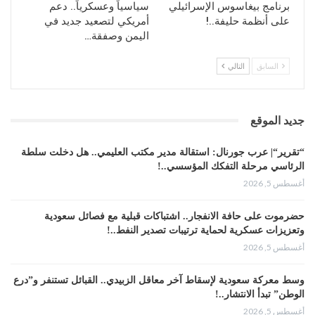
بات على يقين ان الضريبة التي سيدفعها، ازاء اي عدوان على
برنامج بيغاسوس الإسرائيلي
سياسياً وعسكرياً.. دعم
ايران، لن تكون باهظة فحسب، بل ستغير وجه الخارطة السياسية
على أنظمة حليفة..!
أمريكي لتصعيد جديد في
اليمن وصفقة…
للمنطقة، فجميع من يوصفون بانهم حلفاء امريكا في المنطقة
وعلى راسهم “الكيان الاسرائيلي” ، هم اوهن من بيت العنكوبت،
السابق
التالي
فليس باستطاعتهم استيعاب ردة الفعل الايرانية الهائلة.
المصدر: العالم
جديد الموقع
“تقرير“| عرب جورنال: استقالة مدير مكتب العليمي.. هل دخلت سلطة
الرئاسي مرحلة التفكك المؤسسي..!
أغسطس 5, 2026
حضرموت على حافة الانفجار.. اشتباكات قبلية مع فصائل سعودية
وتعزيزات عسكرية لحماية ترتيبات تصدير النفط..!
أغسطس 5, 2026
وسط معركة سعودية لإسقاط آخر معاقل الزبيدي.. القبائل تستنفر و”درع
الوطن” تبدأ الانتشار..!
أغسطس 5, 2026