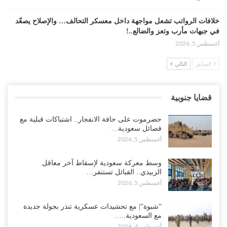
خلافات الرواتب تشعل مواجهة داخل معسكر التحالف… والإصلاح يصعّد
في جبهات مأرب وتعز والضالع..!
أغسطس 5, 2026
السابق
التالي
السعودية تُصعّد الحصار على اليمنيين.. وقرار بحرمان طلاب الشمال من
تعميد الشهادات يشعل غضباً واسعاً..!
أغسطس 5, 2026
قضايا جنوبية
العليمي يشغل خصومه بمعارك التعيينات.. وتحركات موازية للسيطرة على
حضرموت على حافة الانفجار.. اشتباكات قبلية مع
ملفات المال والنفط..!
فصائل سعودية…
أغسطس 5, 2026
أغسطس 5, 2026
“تقرير“| الحظر البحري يعيد رسم خرائط الشحن إلى السعودية.. ناقلات
وسط معركة سعودية لإسقاط آخر معاقل
النفط تلتف حول أفريقيا وسفن تعلن: “لا توجد شحنة…
الزبيدي.. القبائل تستنفر…
أغسطس 4, 2026
أغسطس 5, 2026
العليمي يواجه اتهامات بصفقة نفط سرية مع شركة أمريكية.. وبيع 2.5
“شبوة“| مع تحشيدات عسكرية تنذر بجولة جديدة
مليون برميل يشعل غضب حضرموت..!
مع السعودية..…
أغسطس 4, 2026