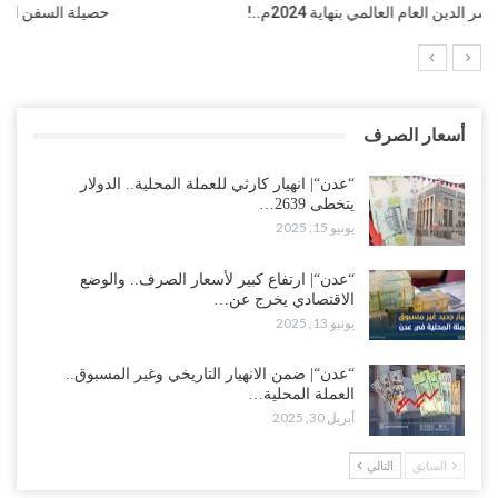
حصيلة السفن الإسرائيلية والأمريكية التي تعرضت لهجمات…
أسعار الصرف
“عدن“| انهيار كارثي للعملة المحلية.. الدولار
يتخطى 2639…
يونيو 15, 2025
“عدن“| ارتفاع كبير لأسعار الصرف.. والوضع
الاقتصادي يخرج عن…
يونيو 13, 2025
“عدن“| ضمن الانهيار التاريخي وغير المسبوق..
العملة المحلية…
أبريل 30, 2025
السابق
التالي