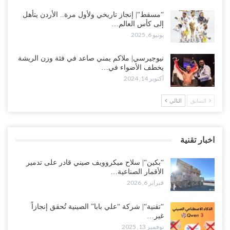
“مسقط“| إنجاز تاريخي ولأول مرة.. الأردن يتأهل
إلى كأس العالم…
يونيو 6, 2025
نيوجيرسي| ملاكم يمني صاعد في فئة وزن الريشة
يخطف الأضواء في…
أكتوبر 14, 2024
السابق
التالي
اخبار تقنية
“بكين“| سلاح ميكروويف صيني قادر على تدمير
الأقمار الصناعية…
فبراير 6, 2026
“تقنية“| شركة “علي بابا” الصينية تُحقق إنجازاً
غير…
نوفمبر 13, 2025