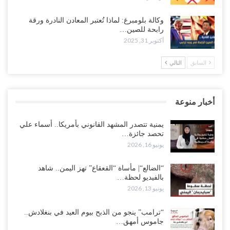
وكالة بلومبرغ: لماذا تُعتبر المعادن النادرة ورقة
رابحة للصين…
أكتوبر 31, 2025
السابق
التالي
أخبار منوعة
يمنية تتصدر المشهد القانوني بأمريكا.. أسماء علي
تحصد جائزة…
يونيو 16, 2026
“الضالع“| مأساة “القعقاع” تهز اليمن.. شاهد
بالفيديو لحظة…
يونيو 13, 2026
“ترامب” ينجو من الذبح بيوم العيد في بنغلادش..
جاموس أمهق…