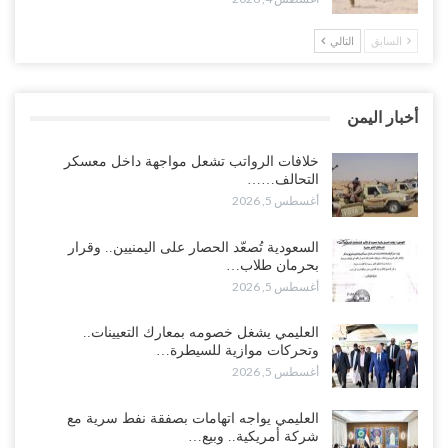
أغسطس 4, 2026
السابق
التالي
مدير مكتب العليمي يقدم استقالته.. والخلافات تعصف بالرئاسي وصراع
محتدم على خليفته..!
أغسطس 4, 2026
أخبار اليمن
“تعز“| وسط إعادة رسم النفوذ السعودي.. الإصلاح يجدد اتهامه لطارق
بالتهريب وعينه على المحافظ..!
خلافات الرواتب تشعل مواجهة داخل معسكر
التحالف……
أغسطس 4, 2026
أغسطس 5, 2026
“شبوة“| مع تحشيدات عسكرية تنذر بجولة جديدة مع السعودية.. الإمارات
السعودية تُصعّد الحصار على اليمنيين.. وقرار
تعيد تحشيد قواتها في أهم سواحل اليمن على البحر…
بحرمان طلاب…
أغسطس 4, 2026
أغسطس 5, 2026
“الضالع“| حملة اجتثاث سعودية لأذرع الزبيدي من معقله الأبرز..!
العليمي يشغل خصومه بمعارك التعيينات..
أغسطس 4, 2026
وتحركات موازية للسيطرة…
أغسطس 5, 2026
“مقالات“| عِنْدَما يَغِيب الأَقربون.. وَتَضِيق بِلَاد الله الوَاسِعَة.. تَبْقَى صَنْعَاء
هِيَ الحِضْنُ الدَّافِئُ…
العليمي يواجه اتهامات بصفقة نفط سرية مع
أغسطس 4, 2026
شركة أمريكية.. وبيع…