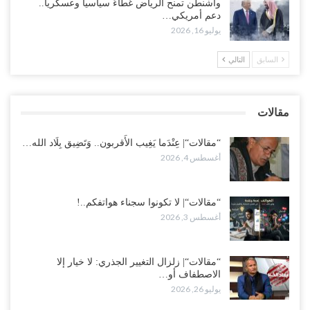
واشنطن تمنح الرياض غطاءً سياسياً وعسكرياً..
دعم أمريكي…
عقب محاولة انسحابه من مطارح الريان.. المخابرات السعودية تصفي أبرز
يوليو 16, 2026
مساعدي الحجوري..!
أغسطس 1, 2026
السابق
التالي
“تعز“| بعد أيام من الاستعراضات.. الإصلاح يتوغل في معاقل طارق صالح..
هل بدأت معركة كسر النفوذ في الساحل الغربي..!
مقالات
أغسطس 1, 2026
“مقالات“| عِنْدَما يَغِيب الأَقربون.. وَتَضِيق بِلَاد الله…
أغسطس 4, 2026
“مقالات“| لا تكونوا سجناء هواتفكم..!
أغسطس 3, 2026
“مقالات“| زلزال التغيير الجذري: لا خيار إلا
الاصطفاف أو…
يوليو 26, 2026