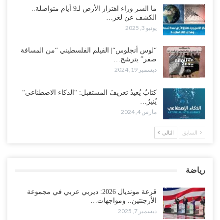
ما السر وراء اهتزاز الأرض لـ9 أيام متواصلة..
الكشف عن لغز…
يونيو 3, 2025
“لوس أنجلوس“| الفيلم الفلسطيني “من المسافة
صفر” يترشح…
ديسمبر 19, 2024
كتابٌ يُعيدُ تعريفَ المستقبل: “الذكاء الاصطناعي“
يُنيرُ…
مارس 4, 2024
السابق
التالي
رياضة
قرعة مونديال 2026: ديربي عربي في مجموعة
الأرجنتين.. ومواجهات…
ديسمبر 7, 2025