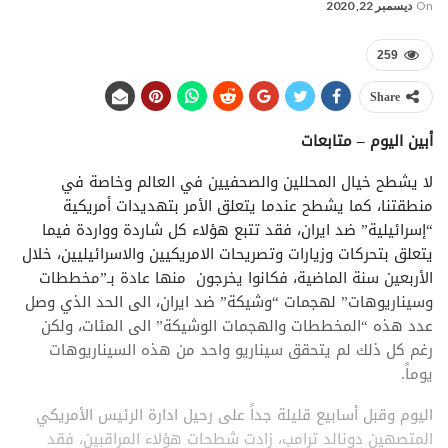
On
ديسمبر 22, 2020
259
Share
أبين اليوم – متابعات
لا يشطح خيال المحللين والصحفيين في العالم وخاصة في
منطقتنا، كما يشطح عندما يتعلق الأمر بتهديدات أمريكية
“إسرائيلية” ضد ايران، فقد تتبع هؤلاء كل شاردة وواردة فيما
يتعلق بتحركات وزيارات وتصريحات الامريكيين والاسرائيليين، خلال
الأربعين سنة الماضية، فكانوا يخرجون منها عادة بـ”مخططات
وسيناريوهات” لهجمات “وشيكة” ضد ايران، الى الحد الذي وصل
عدد هذه “المخططات والهجمات الوشيكة” الى المئات، ولكن
رغم كل ذلك لم يتحقق سيناريو واحد من هذه السيناريوهات
يوماً.
اليوم وقبل أسابيع قليلة جداً على رحيل ادارة الرئيس الأمريكي
المتصهين دونالد ترامب، زادت شطحات هؤلاء المراقبين، فقد