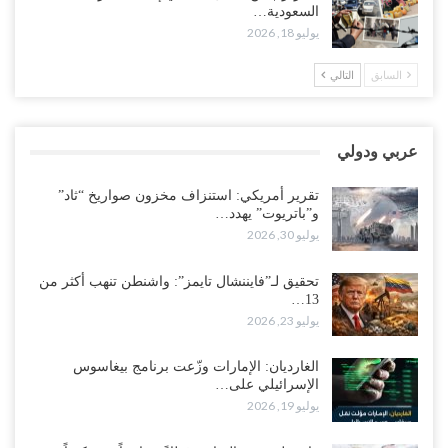
السعودية…
“حضرموت“| تغييرات سعودية بصفوف قيادة “درع الوطن” المتمركز
يوليو 18, 2026
بالعبر.. هل بدأت الرياض إعادة هيكلة فصائلها بعد…
أغسطس 2, 2026
السابق
التالي
اغتيالات العبر تُشعل حضرموت.. من يقود حرب التصفية الصامتة داخل
معسكر التحالف..!
عربي ودولي
أغسطس 2, 2026
تقرير أمريكي: استنزاف مخزون صواريخ “ثاد”
“تعز“| غضب شعبي يشلّ الخط الساحلي المخا- عدن.. هل بدأت المناطق
و”باتريوت” يهدد…
الاستراتيجية بالانفجار من الداخل..!
يوليو 30, 2026
أغسطس 2, 2026
تحقيق لـ”فايننشال تايمز”: واشنطن تنهب أكثر من
13…
“حضرموت“| الانتقالي يناقش تشكيل لجان أهلية بأهم مناطق النفط..
يوليو 23, 2026
وتلميحات إماراتية إلى انتقال التصعيد نحو الخيار العسكري..!
أغسطس 1, 2026
الغارديان: الإمارات وزّعت برنامج بيغاسوس
الإسرائيلي على…
مع اختفاء وزيرة واستقالة آخر وصراع على السفارات.. أزمة المحاصصة
يوليو 19, 2026
تعصف بحكومة عدن..!
أغسطس 1, 2026