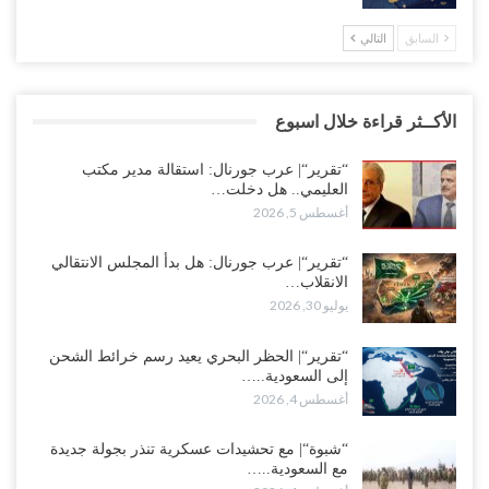
السابق
التالي
الأكــثر قراءة خلال اسبوع
“تقرير“| عرب جورنال: استقالة مدير مكتب
العليمي.. هل دخلت…
أغسطس 5, 2026
“تقرير“| عرب جورنال: هل بدأ المجلس الانتقالي
الانقلاب…
يوليو 30, 2026
“تقرير“| الحظر البحري يعيد رسم خرائط الشحن
إلى السعودية..…
أغسطس 4, 2026
“شبوة“| مع تحشيدات عسكرية تنذر بجولة جديدة
مع السعودية..…