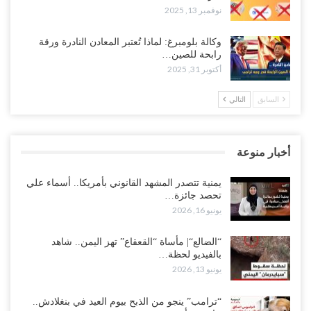
نوفمبر 13, 2025
وكالة بلومبرغ: لماذا تُعتبر المعادن النادرة ورقة
رابحة للصين…
أكتوبر 31, 2025
السابق
التالي
أخبار منوعة
يمنية تتصدر المشهد القانوني بأمريكا.. أسماء علي
تحصد جائزة…
يونيو 16, 2026
“الضالع“| مأساة “القعقاع” تهز اليمن.. شاهد
بالفيديو لحظة…
يونيو 13, 2026
“ترامب” ينجو من الذبح بيوم العيد في بنغلادش..