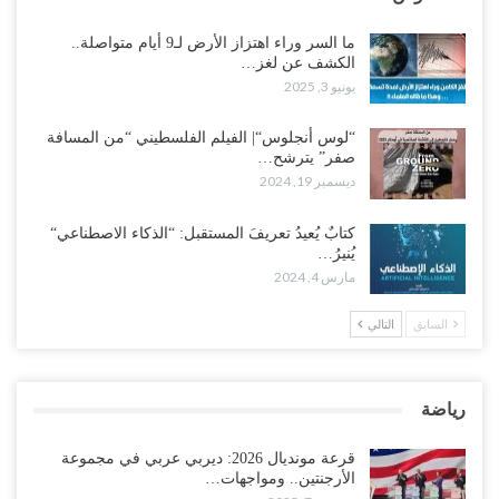
ما السر وراء اهتزاز الأرض لـ9 أيام متواصلة..
الكشف عن لغز…
يونيو 3, 2025
“لوس أنجلوس“| الفيلم الفلسطيني “من المسافة
صفر” يترشح…
ديسمبر 19, 2024
كتابٌ يُعيدُ تعريفَ المستقبل: “الذكاء الاصطناعي“
يُنيرُ…
مارس 4, 2024
السابق
التالي
رياضة
قرعة مونديال 2026: ديربي عربي في مجموعة
الأرجنتين.. ومواجهات…