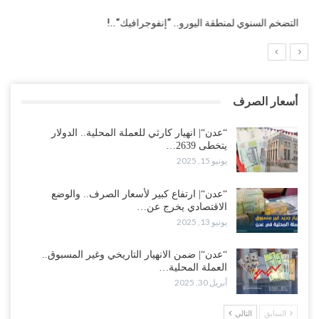
التضخم السنوي لمنطقة اليورو.. “إنفوجرافيك“..!
أسعار الصرف
“عدن“| انهيار كارثي للعملة المحلية.. الدولار
يتخطى 2639…
يونيو 15, 2025
“عدن“| ارتفاع كبير لأسعار الصرف.. والوضع
الاقتصادي يخرج عن…
يونيو 13, 2025
“عدن“| ضمن الانهيار التاريخي وغير المسبوق..
العملة المحلية…
أبريل 30, 2025
السابق
التالي