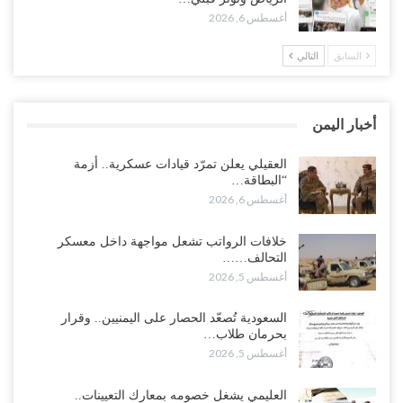
أغسطس 6, 2026
أغسطس 5, 2026
السابق
التالي
وسط معركة سعودية لإسقاط آخر معاقل الزبيدي.. القبائل تستنفر و”درع
الوطن” تبدأ الانتشار..!
أغسطس 5, 2026
أخبار اليمن
خلافات الرواتب تشعل مواجهة داخل معسكر التحالف… والإصلاح يصعّد
في جبهات مأرب وتعز والضالع..!
العقيلي يعلن تمرّد قيادات عسكرية.. أزمة
“البطاقة…
أغسطس 5, 2026
أغسطس 6, 2026
السعودية تُصعّد الحصار على اليمنيين.. وقرار بحرمان طلاب الشمال من
خلافات الرواتب تشعل مواجهة داخل معسكر
تعميد الشهادات يشعل غضباً واسعاً..!
التحالف……
أغسطس 5, 2026
أغسطس 5, 2026
العليمي يشغل خصومه بمعارك التعيينات.. وتحركات موازية للسيطرة على
السعودية تُصعّد الحصار على اليمنيين.. وقرار
ملفات المال والنفط..!
بحرمان طلاب…
أغسطس 5, 2026
أغسطس 5, 2026
“تقرير“| الحظر البحري يعيد رسم خرائط الشحن إلى السعودية.. ناقلات
العليمي يشغل خصومه بمعارك التعيينات..