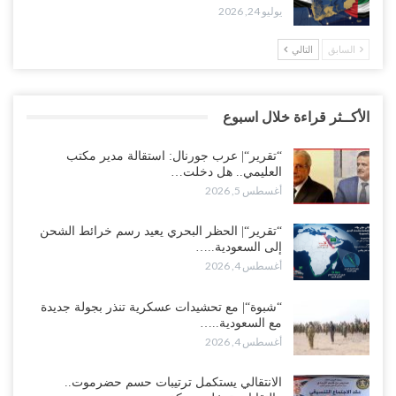
يوليو 24, 2026
السابق
التالي
الأكــثر قراءة خلال اسبوع
“تقرير“| عرب جورنال: استقالة مدير مكتب
العليمي.. هل دخلت…
أغسطس 5, 2026
“تقرير“| الحظر البحري يعيد رسم خرائط الشحن
إلى السعودية..…
أغسطس 4, 2026
“شبوة“| مع تحشيدات عسكرية تنذر بجولة جديدة
مع السعودية..…
أغسطس 4, 2026
الانتقالي يستكمل ترتيبات حسم حضرموت..