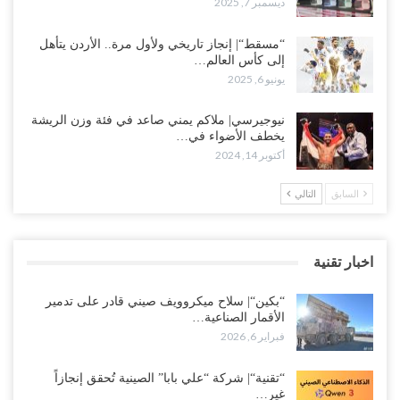
ديسمبر 7, 2025
“مسقط“| إنجاز تاريخي ولأول مرة.. الأردن يتأهل
إلى كأس العالم…
يونيو 6, 2025
نيوجيرسي| ملاكم يمني صاعد في فئة وزن الريشة
يخطف الأضواء في…
أكتوبر 14, 2024
السابق
التالي
اخبار تقنية
“بكين“| سلاح ميكروويف صيني قادر على تدمير
الأقمار الصناعية…
فبراير 6, 2026
“تقنية“| شركة “علي بابا” الصينية تُحقق إنجازاً
غير…