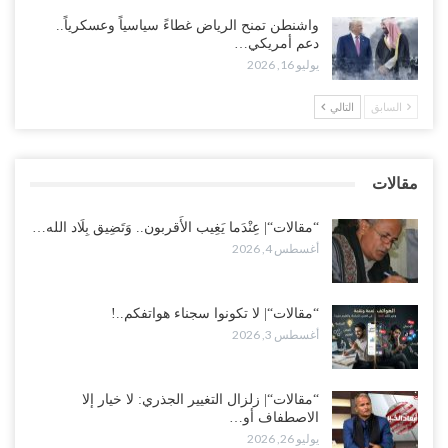
أغسطس 2, 2026
واشنطن تمنح الرياض غطاءً سياسياً وعسكرياً..
دعم أمريكي…
“تعز“| مع اقتراب إعادة الهيكلة السعودية.. سباق بين طارق والإصلاح
يوليو 16, 2026
لإشعال حرب..!
أغسطس 2, 2026
السابق
التالي
“حضرموت“| تغييرات سعودية بصفوف قيادة “درع الوطن” المتمركز
بالعبر.. هل بدأت الرياض إعادة هيكلة فصائلها بعد…
مقالات
أغسطس 2, 2026
“مقالات“| عِنْدَما يَغِيب الأَقربون.. وَتَضِيق بِلَاد الله…
أغسطس 4, 2026
“مقالات“| لا تكونوا سجناء هواتفكم..!
أغسطس 3, 2026
“مقالات“| زلزال التغيير الجذري: لا خيار إلا
الاصطفاف أو…
يوليو 26, 2026