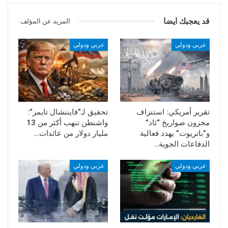
المصدر: العالم
قد يعجبك ايضا
المزيد عن المؤلف
عربي ودولي
عربي ودولي
تقرير أمريكي: استنزاف
تحقيق لـ”فايننشال تايمز”:
مخزون صواريخ “ثاد”
واشنطن تنهب أكثر من 13
و”باتريوت” يهدد فعالية
مليار دولار من عائدات…
الدفاعات الجوية…
عربي ودولي
عربي ودولي