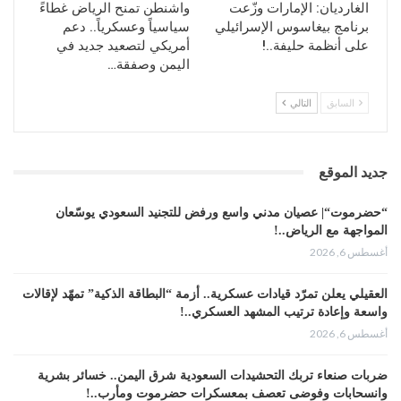
الغارديان: الإمارات وزّعت
واشنطن تمنح الرياض غطاءً
برنامج بيغاسوس الإسرائيلي
سياسياً وعسكرياً.. دعم
على أنظمة حليفة..!
أمريكي لتصعيد جديد في
اليمن وصفقة…
السابق
التالي
جديد الموقع
“حضرموت“| عصيان مدني واسع ورفض للتجنيد السعودي يوسّعان
المواجهة مع الرياض..!
أغسطس 6, 2026
العقيلي يعلن تمرّد قيادات عسكرية.. أزمة “البطاقة الذكية” تمهّد لإقالات
واسعة وإعادة ترتيب المشهد العسكري..!
أغسطس 6, 2026
ضربات صنعاء تربك التحشيدات السعودية شرق اليمن.. خسائر بشرية
وانسحابات وفوضى تعصف بمعسكرات حضرموت ومأرب..!