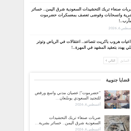
بات صنعاء تربك التحشيدات السعودية شرق اليمن.. خسائر
رية وانسحابات وفوضى تعصف بمعسكرات حضرموت
أرب..!
طس 6, 2026
اعيات هروب باكريت تتصاعد.. اعتقالات في الرياض وتوتر
لي يهدد بتعقيد المشهد في المهرة..!
طس 6, 2026
السابق
التالي
ضرموت“| في تصعيد غير مسبوق.. انتشار فصيل “مكافحة
إرهاب” في أحياء المكلا بالتزامن مع العصيان المدني..!
قضايا جنوبية
طس 6, 2026
“حضرموت“| عصيان مدني واسع ورفض
ضرموت“| الانتقالي يرفع التصعيد بالعصيان المدني.. ورسالة
للتجنيد السعودي يوسّعان…
دٍ للسعودية بشأن النفط..!
أغسطس 6, 2026
طس 6, 2026
ضربات صنعاء تربك التحشيدات
قرير“| عرب جورنال: استقالة مدير مكتب العليمي.. هل
السعودية شرق اليمن.. خسائر بشرية…
لت سلطة الرئاسي مرحلة التفكك المؤسسي..!
أغسطس 6, 2026