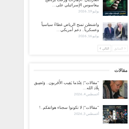
بيغاسوس الإسرائيلي على…
ضرموت“| بعد اقتحام منزل شيخ بارز.. قبائل الصحراء
يوليو 19, 2026
يمنية تبدأ احتشاداً على الحدود السعودية..!
طس 2, 2026
واشنطن تمنح الرياض غطاءً سياسياً
وعسكرياً.. دعم أمريكي…
يوليو 16, 2026
ط غضبٍ جنوباً.. دعوات لإغلاق مطرح فدغم مع تحوله من
سكر للتجنيد إلى ساحة لتصفية قادة التحالف..!
السابق
التالي
طس 2, 2026
عز“| مع اقتراب إعادة الهيكلة السعودية.. سباق بين طارق
لإصلاح لإشعال حرب..!
مقالات
طس 2, 2026
“مقالات“| عِنْدَما يَغِيب الأَقربون.. وَتَضِيق
بِلَاد الله…
ضرموت“| تغييرات سعودية بصفوف قيادة “درع الوطن”
أغسطس 4, 2026
متمركز بالعبر.. هل بدأت الرياض إعادة هيكلة فصائلها بعد…
طس 2, 2026
“مقالات“| لا تكونوا سجناء هواتفكم..!
أغسطس 3, 2026