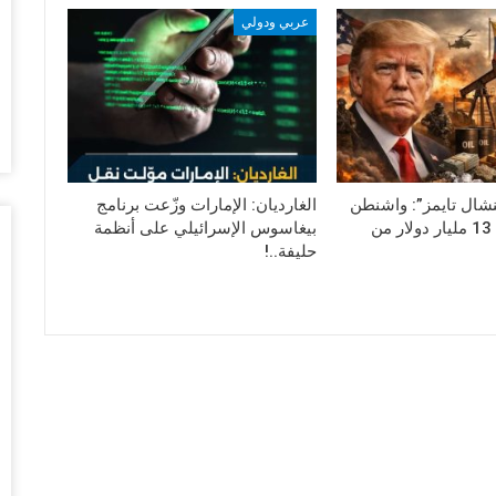
أغس
عربي ودولي
“ت
ال
تو
أغس
ال
نشال تايمز”: واشنطن
الغارديان: الإمارات وزّعت برنامج
وبيع 2.5 مليون ب
تنهب أكثر من 13 مليار دولار من
بيغاسوس الإسرائيلي على أنظمة
أغس
حليفة..!
مد
با
أغس
“ت
لط
أغس