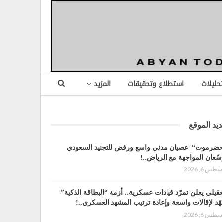
تحليلات
استطلاع وتحقيقات
المزيد
يد الموقع
ضرموت“| عصيان مدني واسع ورفض للتجنيد السعودي
سّعان المواجهة مع الرياض..!
طس 6, 2026
عقيلي يعلن تمرّد قيادات عسكرية.. أزمة “البطاقة الذكية”
هّد لإقالات واسعة وإعادة ترتيب المشهد العسكري..!
طس 6, 2026