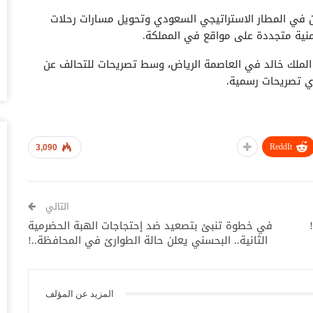
أغس
ن في المطار الاستراتيجي السعودي وتحويل مسارات رحلات
نية متجددة على مواقع في المملكة.
حض
سع
لملك خالد في العاصمة الرياض، وسط تصريحات للتحالف عن
أغس
ي تصريحات رسمية.
وس
تس
أغس
ReddIt
3,090
خل
وا
أغس
التالي
في خطوة تنبئ بتصعيد ضد إحتجاجات الهبة الحضرمية
ال
الثانية.. البحسني يعلن حالة الطوارئ في المحافظة..!
ال
أغس
المزيد عن المؤلف
ال
لل