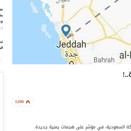
ضر
بش
وم
أغس
تد
قب
أغس
“ح
.!
ال
أغس
“ح
تح
3,090
أغس
“ت
لكة السعودية، في مؤشر على هجمات يمنية جديدة.
دخ