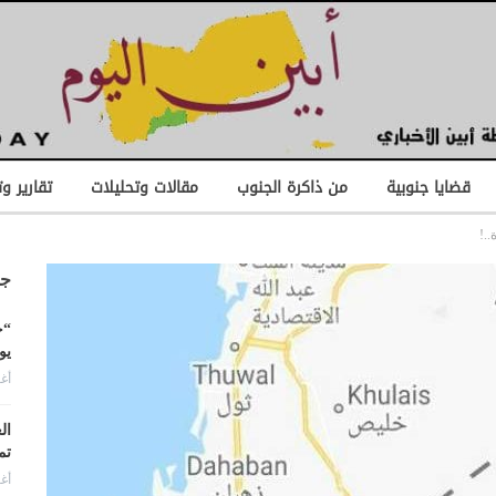
قضايا جنوبية
من ذاكرة الجنوب
مقالات وتحليلات
تقارير و
.!
جد
“ح
يو
أغس
ال
تم
أغس