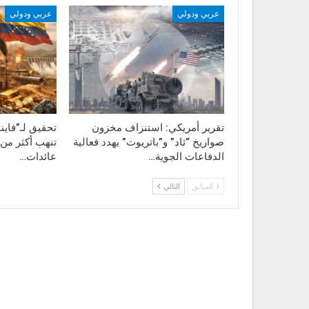
عربي ودولي
عربي ودولي
تقرير أمريكي: استنزاف مخزون
تحقيق لـ”فاين
صواريخ “ثاد” و”باتريوت” يهدد فعالية
الدفاعات الجوية…
عائدات…
السابق
التالي