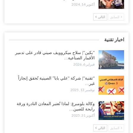
أكتوبر 14, 2024
السابق
التالي
اخبار تقنية
“بكين“| سلاح ميكروويف صيني قادر على تدمير
الأقمار الصناعية…
فبراير 6, 2026
“تقنية“| شركة “علي بابا” الصينية تُحقق إنجازاً
غير…
نوفمبر 13, 2025
وكالة بلومبرغ: لماذا تُعتبر المعادن النادرة ورقة
رابحة للصين…
أكتوبر 31, 2025
السابق
التالي