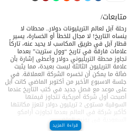
متابعات/
رحلة آبل لعالم التريليونات دولار.. محطات لا
ينساه التاريخ! لا مجال للخطأ أو الخسارة، يسير
قطار آبل في طريق المكاسب لا يحيد عنه، تاركاً
علامات فارقة في تاريخ “وول ستريت” بعدما
تجاوز محطة التريليوني دولار وأعطى إشارة بأن
علامة التريليون الثالثة ليست بعيدة، مما يثبت
ضآلة ما يمكن أن تخسره الشركة العملاقة. في
جلسة الاسبوع الأخير من أكتوبر الماضي كانت آبل
على موعد مع فصل جديد في كتب التاريخ عندما
أصبحت أول شركة أمريكية تتجاوز قيمتها
السوقية مستوى 2 تريليون دولار لتعزز مكانتها
كأكبر شركة في العالم بعدما تجاوزت أرامكو
السعودية في يونيو الماضي.
قراءة المزيد