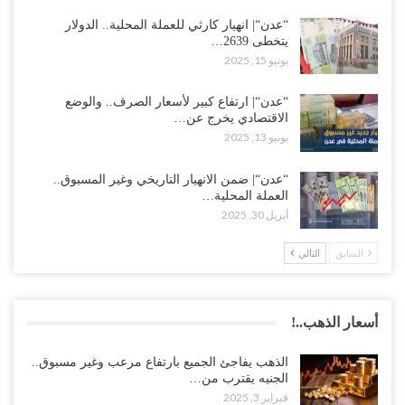
“عدن“| انهيار كارثي للعملة المحلية.. الدولار
يتخطى 2639…
يونيو 15, 2025
“عدن“| ارتفاع كبير لأسعار الصرف.. والوضع
الاقتصادي يخرج عن…
يونيو 13, 2025
“عدن“| ضمن الانهيار التاريخي وغير المسبوق..
العملة المحلية…
أبريل 30, 2025
السابق
التالي
أسعار الذهب..!
الذهب يفاجئ الجميع بارتفاع مرعب وغير مسبوق..
الجنيه يقترب من…
فبراير 3, 2025