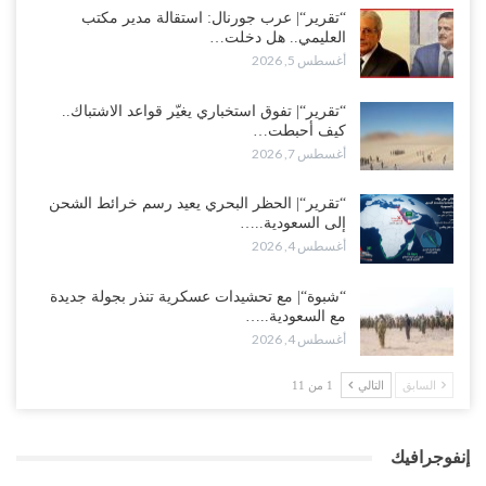
“تقرير“| عرب جورنال: استقالة مدير مكتب
العليمي.. هل دخلت…
أغسطس 5, 2026
“تقرير“| تفوق استخباري يغيّر قواعد الاشتباك..
كيف أحبطت…
أغسطس 7, 2026
“تقرير“| الحظر البحري يعيد رسم خرائط الشحن
إلى السعودية..…
أغسطس 4, 2026
“شبوة“| مع تحشيدات عسكرية تنذر بجولة جديدة
مع السعودية..…
أغسطس 4, 2026
السابق
التالي
1 من 11
إنفوجرافيك