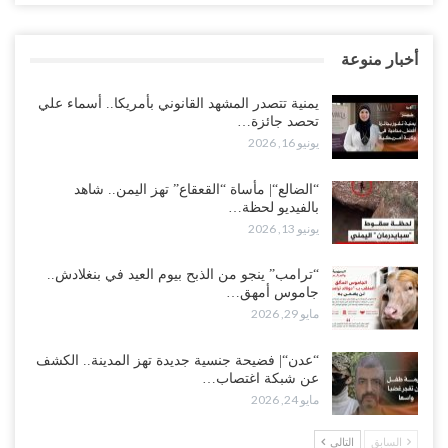
أخبار منوعة
يمنية تتصدر المشهد القانوني بأمريكا.. أسماء علي
تحصد جائزة…
يونيو 16, 2026
“الضالع“| مأساة “القعقاع” تهز اليمن.. شاهد
بالفيديو لحظة…
يونيو 13, 2026
“ترامب” ينجو من الذبح بيوم العيد في بنغلادش..
جاموس أمهق…
مايو 29, 2026
“عدن“| فضيحة جنسية جديدة تهز المدينة.. الكشف
عن شبكة اغتصاب…
مايو 24, 2026
السابق
التالي