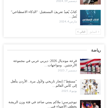
ديسمبر 19, 2024
كتابٌ يُعيدُ تعريفَ المستقبل: “الذكاء الاصطناعي“
يُنيرُ…
مارس 4, 2024
السابق
التالي
رياضة
قرعة مونديال 2026: ديربي عربي في مجموعة
الأرجنتين.. ومواجهات…
ديسمبر 7, 2025
“مسقط“| إنجاز تاريخي ولأول مرة.. الأردن يتأهل
إلى كأس العالم…
يونيو 6, 2025
نيوجيرسي| ملاكم يمني صاعد في فئة وزن الريشة
يخطف الأضواء في…