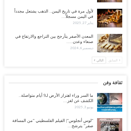
لأول مرة في تاريخ اليمن.. الذهب يشتعل مجدداً
في اليمن مسجلاً…
يناير 27, 2025
المعدن الأصفر يتأرجح بين التراجع والارتفاع في
صنعاء وعدن..…
ديسمبر 6, 2024
السابق
التالي
ثقافة وفن
ما السر وراء اهتزاز الأرض لـ9 أيام متواصلة..
الكشف عن لغز…
يونيو 3, 2025
“لوس أنجلوس“| الفيلم الفلسطيني “من المسافة
صفر” يترشح…