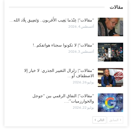
“مقالات“| لا تكونوا سجناء هواتفكم..!
مقالات
أغسطس 3, 2026
“مقالات“| عِنْدَما يَغِيب الأَقربون.. وَتَضِيق بِلَاد الله…
أغسطس 4, 2026
“مقالات“| لا تكونوا سجناء هواتفكم..!
أغسطس 3, 2026
“مقالات“| زلزال التغيير الجذري: لا خيار إلا
الاصطفاف أو…
يوليو 26, 2026
“مقالات“| النفاق الرقمي بين “جوجل
والخوارزميات”:…
يوليو 22, 2026
السابق
التالي