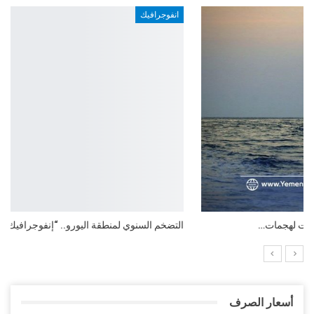
انفوجرافيك
التضخم السنوي لمنطقة اليورو.. “إنفوجرافيك“..!
أسعار الصرف