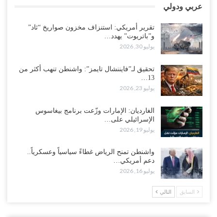
الضالع تدخل خط التصعيد.. إضراب عمالي يعزز نفوذ الانتقالي وسط
عربي ودولي
التفاف شعبي حوله..!
أغسطس 3, 2026
تقرير أمريكي: استنزاف مخزون صواريخ “ثاد”
و”باتريوت” يهدد…
“عدن“| في تمرد عسكري واسع.. مئات الجنود يهتفون داخل المعسكرات
يوليو 30, 2026
برحيل العليمي..!
أغسطس 3, 2026
تحقيق لـ”فايننشال تايمز”: واشنطن تنهب أكثر من
13…
يوليو 23, 2026
في تصعيد غير مسبوق ولأول مرة.. عمرو البيض يهاجم السعودية: الثقة
معدومة والقوات الجنوبية ستتحرك إذا استمر القمع..!
أغسطس 3, 2026
الغارديان: الإمارات وزّعت برنامج بيغاسوس
الإسرائيلي على…
يوليو 19, 2026
مع تصاعد الخلافات داخل “الرئاسي”.. أعضاء المجلس ينقلبون على
العليمي ويلغون قراراته ويضغطون لإقالة مدير…
واشنطن تمنح الرياض غطاءً سياسياً وعسكرياً..
أغسطس 3, 2026
دعم أمريكي…
يوليو 16, 2026
العطش وغياب الغاز يفاقمان مأساة الأهالي بعدن.. مدينة تغرق في دوامة
الانهيار الخدمي..!
السابق
التالي
أغسطس 3, 2026