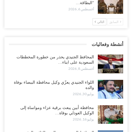
الجنوب..!
“البطاقة…
أغسطس 8, 2026
أغسطس 6, 2026
السابق
التالي
“تقرير“| تفوق استخباري يغيّر قواعد الاشتباك.. كيف أحبطت صنعاء
الهجوم السعودي قبل انطلاقه..!
أغسطس 7, 2026
أنشطة وفعاليات
“شبوة“| الرياض تستبق نهب نفط ثاني محافظة يمنية بالإطاحة بقادة
فصائل موالية للإمارات..!
المحافظ الجنيدي يحذر من خطورة المخططات
أغسطس 7, 2026
السعودية على ابناء…
أغسطس 8, 2026
“أبين“| احتجاجًا على تردي الأوضاع المعيشية.. إضراب يشل سوق الرباط
في يافع..!
اللواء الجنيدي يعزّي وكيل محافظة الببضاء بوفاة
والده
أغسطس 7, 2026
يوليو 30, 2026
اختتام المؤتمر العلمي الثاني للأنف والأذن والحنجرة بجامعة صنعاء 2026..
محافظة أبين يبعث برقية عزاء ومواساة إلى
دعوات لتطوير خدمات السمع ومواكبة التقنيات…
الوكيل العوذلي بوفاة…
أغسطس 7, 2026
يوليو 16, 2026
“حضرموت“| عصيان مدني واسع ورفض للتجنيد السعودي يوسّعان