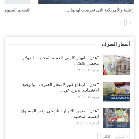
التضخم السنوي لمنطقة اليورو.. “إنفوجرافيك“..!
أسعار الصرف
“عدن“| انهيار كارثي للعملة المحلية.. الدولار
يتخطى 2639…
يونيو 15, 2025
“عدن“| ارتفاع كبير لأسعار الصرف.. والوضع
الاقتصادي يخرج عن…
يونيو 13, 2025
“عدن“| ضمن الانهيار التاريخي وغير المسبوق..
العملة المحلية…
أبريل 30, 2025
السابق
التالي