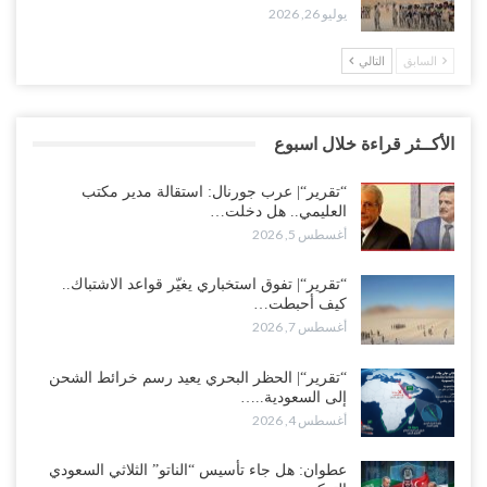
يوليو 26, 2026
السابق
التالي
الأكــثر قراءة خلال اسبوع
“تقرير“| عرب جورنال: استقالة مدير مكتب
العليمي.. هل دخلت…
أغسطس 5, 2026
“تقرير“| تفوق استخباري يغيّر قواعد الاشتباك..
كيف أحبطت…
أغسطس 7, 2026
“تقرير“| الحظر البحري يعيد رسم خرائط الشحن
إلى السعودية..…
أغسطس 4, 2026
عطوان: هل جاء تأسيس “الناتو” الثلاثي السعودي