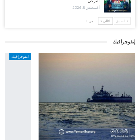
التركي…
أغسطس 8, 2026
السابق
التالي
1 من 11
إنفوجرافيك
انفوجرافيك