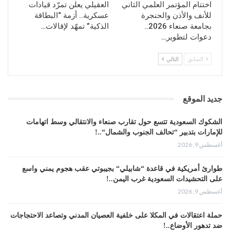
اختتام المؤتمر العلمي الثاني
العقيلي يعلن تمرّد قيادات
للأنف والأذن والحنجرة
عسكرية.. أزمة “البطاقة
بجامعة صنعاء 2026..
الذكية” تمهّد لإقالات…
دعوات لتطوير…
السابق
التالي
جديد الموقع
الشكوك السعودية تتسع حول تقارب صنعاء والانتقالي وسط اتهامات
للإمارات بتدبير “تحالف الجنوب والشمال“..!
أغسطس 9, 2026
طوارئ أمريكية في قاعدة “شابيلي“ بجيبوتي عقب هجوم يمني واسع
على التحشيدات السعودية غرب اليمن..!
أغسطس 9, 2026
حملة اعتقالات في المكلا على خلفية العصيان المدني وتصاعد الاحتجاجات
ضد تدهور الأوضاع..!