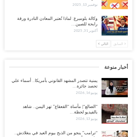
نوفمبر 13, 2025
وكالة بلومبرغ: لماذا تُعتبر المعادن النادرة ورقة
رابحة للصين…
أكتوبر 31, 2025
السابق
التالي
أخبار منوعة
يمنية تتصدر المشهد القانوني بأمريكا.. أسماء علي
تحصد جائزة…
يونيو 16, 2026
“الضالع“| مأساة “القعقاع” تهز اليمن.. شاهد
بالفيديو لحظة…
يونيو 13, 2026
“ترامب” ينجو من الذبح بيوم العيد في بنغلادش..