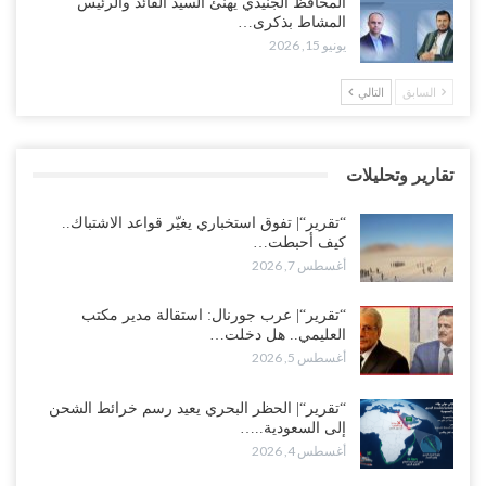
المحافظ الجنيدي يهنئ السيد القائد والرئيس
المواجهة مع الرياض..!
المشاط بذكرى…
أغسطس 6, 2026
يونيو 15, 2026
العقيلي يعلن تمرّد قيادات عسكرية.. أزمة “البطاقة الذكية” تمهّد لإقالات
السابق
التالي
واسعة وإعادة ترتيب المشهد العسكري..!
أغسطس 6, 2026
تقارير وتحليلات
ضربات صنعاء تربك التحشيدات السعودية شرق اليمن.. خسائر بشرية
وانسحابات وفوضى تعصف بمعسكرات حضرموت ومأرب..!
“تقرير“| تفوق استخباري يغيّر قواعد الاشتباك..
أغسطس 6, 2026
كيف أحبطت…
أغسطس 7, 2026
تداعيات هروب باكريت تتصاعد.. اعتقالات في الرياض وتوتر قبلي يهدد
بتعقيد المشهد في المهرة..!
“تقرير“| عرب جورنال: استقالة مدير مكتب
العليمي.. هل دخلت…
أغسطس 6, 2026
أغسطس 5, 2026
“حضرموت“| في تصعيد غير مسبوق.. انتشار فصيل “مكافحة الإرهاب”
في أحياء المكلا بالتزامن مع العصيان المدني..!
“تقرير“| الحظر البحري يعيد رسم خرائط الشحن
إلى السعودية..…
أغسطس 6, 2026
أغسطس 4, 2026
“حضرموت“| الانتقالي يرفع التصعيد بالعصيان المدني.. ورسالة تحدٍ