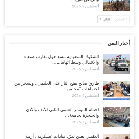
أغسطس 9, 2026
أغسطس 8, 2026
السابق
التالي
“عدن“| احتجاجاً على تأخر المرتبات.. موظفو المكتب الطبي السعودي
يعلنون اعتصاماً مفتوحاً..!
أغسطس 8, 2026
أخبار اليمن
عطوان: هل جاء تأسيس “الناتو” الثلاثي السعودي التركي الباكستاني
بسبب قرب الانسحاب العسكري الأمريكي من “الشرق الأوسط”..!
الشكوك السعودية تتسع حول تقارب صنعاء
والانتقالي وسط اتهامات…
أغسطس 8, 2026
أغسطس 9, 2026
من حضرموت إلى عدن.. الانتقالي يصعّد ضد السعودية بعصيان مدني
طارق صالح يفتح النار على العليمي.. ويسخر من
شامل..!
اجتماعات “مجلس…
أغسطس 8, 2026
أغسطس 9, 2026
السعودية تحاول احتواء بن بريك بعد تهديده بالمواجهة.. هل بدأت معركة
اختتام المؤتمر العلمي الثاني للأنف والأذن
إسكات الصوت الحضرمي..!
والحنجرة بجامعة…
أغسطس 8, 2026
أغسطس 7, 2026
المحافظ الجنيدي يحذر من خطورة المخططات السعودية على ابناء
العقيلي يعلن تمرّد قيادات عسكرية.. أزمة