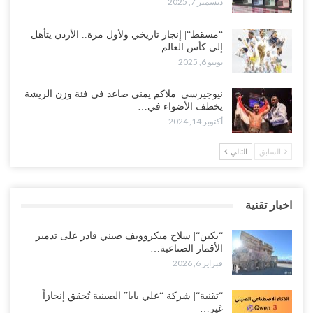
ديسمبر 7, 2025
“مسقط“| إنجاز تاريخي ولأول مرة.. الأردن يتأهل
إلى كأس العالم…
يونيو 6, 2025
نيوجيرسي| ملاكم يمني صاعد في فئة وزن الريشة
يخطف الأضواء في…
أكتوبر 14, 2024
السابق
التالي
اخبار تقنية
“بكين“| سلاح ميكروويف صيني قادر على تدمير
الأقمار الصناعية…
فبراير 6, 2026
“تقنية“| شركة “علي بابا” الصينية تُحقق إنجازاً
غير…