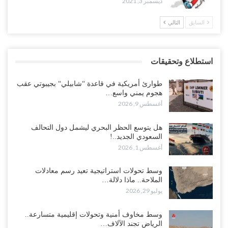
ديسمبر 3, 2021
السابق
التالي
استطلاع وتحقيقات
طوارئ أمريكية في قاعدة “شابيلي“ بجيبوتي عقب
هجوم يمني واسع…
أغسطس 9, 2026
هل يتوسع الحظر البحري ليشمل دول التحالف
السعودي الجديد..!
أغسطس 1, 2026
وسط تحولات استراتيجية تعيد رسم معادلات
الملاحة.. ماذا دلالة…
يوليو 29, 2026
وسط مخاوف أمنية وتحولات إقليمية متسارعة..
الرياض تجند الآلاف…