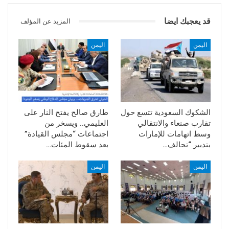
قد يعجبك ايضا
المزيد عن المؤلف
اليمن
اليمن
الشكوك السعودية تتسع حول
طارق صالح يفتح النار على
تقارب صنعاء والانتقالي
العليمي.. ويسخر من
وسط اتهامات للإمارات
اجتماعات “مجلس القيادة”
بتدبير “تحالف…
بعد سقوط المئات…
اليمن
اليمن