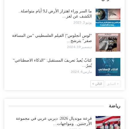
ما السر وراء اهتزاز الأرض لـ9 أيام متواصلة..
الكشف عن لغز…
يونيو 3, 2025
“لوس أنجلوس“| الفيلم الفلسطيني “من المسافة
صفر” يترشح…
ديسمبر 19, 2024
كتابٌ يُعيدُ تعريفَ المستقبل: “الذكاء الاصطناعي“
يُنيرُ…
مارس 4, 2024
السابق
التالي
رياضة
قرعة مونديال 2026: ديربي عربي في مجموعة
الأرجنتين.. ومواجهات…