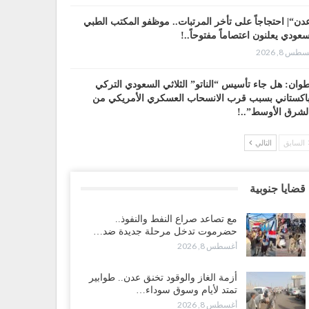
دن“| احتجاجاً على تأخر المرتبات.. موظفو المكتب الطبي
سعودي يعلنون اعتصاماً مفتوحاً..!
طس 8, 2026
وان: هل جاء تأسيس “الناتو” الثلاثي السعودي التركي
باكستاني بسبب قرب الانسحاب العسكري الأمريكي من
لشرق الأوسط”..!
طس 8, 2026
السابق
التالي
 حضرموت إلى عدن.. الانتقالي يصعّد ضد السعودية بعصيان
ني شامل..!
قضايا جنوبية
طس 8, 2026
مع تصاعد صراع النفط والنفوذ..
سعودية تحاول احتواء بن بريك بعد تهديده بالمواجهة.. هل
حضرموت تدخل مرحلة جديدة ضد…
أت معركة إسكات الصوت الحضرمي..!
أغسطس 8, 2026
طس 8, 2026
أزمة الغاز والوقود تخنق عدن.. طوابير
محافظ الجنيدي يحذر من خطورة المخططات السعودية على
تمتد لأيام وسوق سوداء…
ناء الجنوب..!
أغسطس 8, 2026