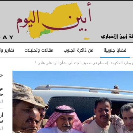
قضايا جنوبية
من ذاكرة الجنوب
مقالات وتحليلات
تقارير و
وح بطرد الحكومة.. إنقسام في صفوف الإنتقالي بشأن الرد على هادي..!
جد
مع
ضد
أغس
أز
تس
أغس