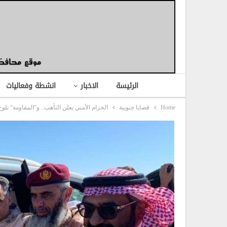
الرئيسة
الاخبار
انشطة وفعاليات
Home
قضايا جنوبية
الحزام الأمني يعلن التأهب.. و“المقاومة“ تل