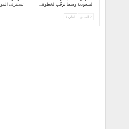
السعودية وسط ترقّب لخطوة…
تستنزف الموا
السابق
التالي