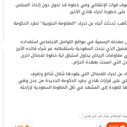
صفوف قوات الإنتقالي وفي خطوة قد تحول دون إتخاذ المجلس
أغس
ته على خطورة تحرك هادي الأخير.
“ت
التأهب، تحدثت أنباء عن تحرك “المقاومة الجنوبية” لطرد الحكومة
صن
أغس
لى صفحته الرسمية في مواقع التواصل الاجتماعي استعداده
“ش
صيل الذي نجحت السعودية باستقطابه عبر شراء قائده الأبرز
بق
 في مفاوضات الرياض يحاول استباق اية خطوة لفصائل اخرى
أغس
ن التي اصبحت بعهدة الحزام..
“أ
نباء عن تحرك للفصائل التي يقودها شلال شائع وتعرف
سو
لفعلي على قرارات هادي بطرد الحكومة الجديدة من عدن وهي
أغس
ها للعودة إلى المشهد في ظل الضغوط السعودية لإزاحته
اخ
صنعاء 2026.. دع
لي الذي يعاني إنقسام حاد بفعل المناطقية والحصص
أغس
ليها أكثر من ثلاثة أيام ولم يرد المجلس سوى بتغريدة لمتحدثه
وف الإنتقالي بشأن الرد على هادي..!
 من قبل مراقبين محاولة لتهدئة قيادات الصف الاوسط والتي
“ح
القانون واتفاق الرياض.
يو
ReddIt
1,046