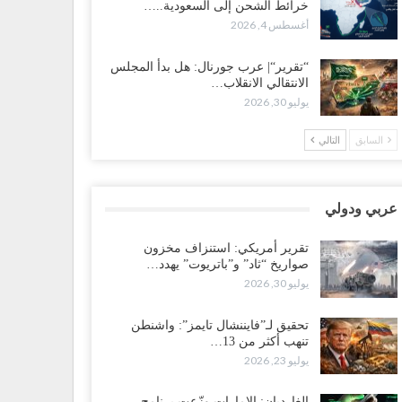
خرائط الشحن إلى السعودية..…
سعودية تُصعّد الحصار على اليمنيين.. وقرار بحرمان طلاب
أغسطس 4, 2026
شمال من تعميد الشهادات يشعل غضباً واسعاً..!
طس 5, 2026
“تقرير“| عرب جورنال: هل بدأ المجلس
الانتقالي الانقلاب…
عليمي يشغل خصومه بمعارك التعيينات.. وتحركات موازية
يوليو 30, 2026
سيطرة على ملفات المال والنفط..!
طس 5, 2026
السابق
التالي
قرير“| الحظر البحري يعيد رسم خرائط الشحن إلى
سعودية.. ناقلات النفط تلتف حول أفريقيا وسفن تعلن: “لا
جد شحنة…
عربي ودولي
طس 4, 2026
تقرير أمريكي: استنزاف مخزون
صواريخ “ثاد” و”باتريوت” يهدد…
عليمي يواجه اتهامات بصفقة نفط سرية مع شركة أمريكية..
يوليو 30, 2026
رميل يشعل غضب حضرموت..!
طس 4, 2026
تحقيق لـ”فايننشال تايمز”: واشنطن
تنهب أكثر من 13…
ير مكتب العليمي يقدم استقالته.. والخلافات تعصف
يوليو 23, 2026
لرئاسي وصراع محتدم على خليفته..!
طس 4, 2026
الغارديان: الإمارات وزّعت برنامج