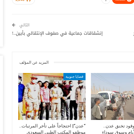
أغس
ال
التالي
تم
إنشقاقات جماعية في صفوف الإنتقالي بأبين..!
أغس
ضر
بش
وم
المزيد عن المؤلف
أغس
قضايا جنوبية
تد
قب
أغس
“ح
ال
أغس
لوقود تخنق عدن..
“عدن“| احتجاجاً على تأخر المرتبات..
أيام وسوق سوداء
موظفو المكتب الطبي السعودي