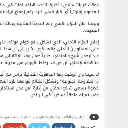
عمقت قرارات هادي الأخيرة، الأحد، الانقسامات في 
المدعوم إماراتياً أي قرار فعلي للرد، رغم إجماع قيادا
وبينما أعلن الحزام الأمني رفع الدرجة القتالية وحالة 
الجديدة.
إعلان الحزام الأمني، الذي تشكل يافع قوام قواته، ع
على المستويين الأمني والعسكري يشير إلى أن هذا الف
عبدالرحمن شيخ والمتواجد حالياً ضمن وفد الإنتقالي
مناهضة لإتفاق الرياض قد يخلط الأوراق في مدينة عد
لا سيما وان توقيت رفع الجاهزية القتالية تزامن مع أ
بـ”المقاومة الجنوبية” وتشكل الضالع قوامها للرد ا
خطوة يسعى شائع المقال من إدارة أمن عدن استثمار
عقب تعينه ملحقاً عسكرياً في الرياض.
هذه التحركات قد تكون واحدة من أسباب فشل الإنتقا
الحكومية والقيادية بالرد على قرارات هادي التي مر ع
الحزام يعلن التأهب.. و“المقاومة“ تلوح بطرد الحكومة.. إنقسام في صف
الرسمي علي الكثيري توعد فيها بالرد وهي خطوة عدت
أظهرت إستياء واسع من القرارات التي خالفت الدستور و
Google+
Twitter
Facebook
Share