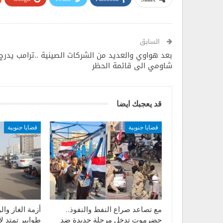
السابق
بعد هواوي والعديد من الشركات الصينية ..ترامب يدرج
شاومي الى قائمة الحظر
قد يعجبك ايضا
قضايا جنوبية
قضايا جنوبية
مع تصاعد صراع النفط والنفوذ..
أزمة الغاز وا
حضرموت تدخل مرحلة جديدة ضد
طوابير تمتد ل