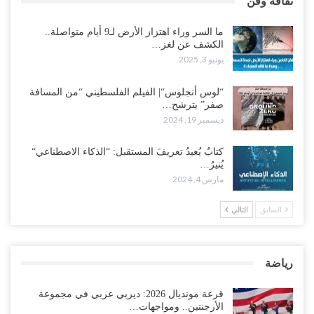
ثقافة وفن
ما السر وراء اهتزاز الأرض لـ9 أيام متواصلة..
الكشف عن لغز…
يونيو 3, 2025
“لوس أنجلوس“| الفيلم الفلسطيني “من المسافة
صفر” يترشح…
ديسمبر 19, 2024
كتابٌ يُعيدُ تعريفَ المستقبل: “الذكاء الاصطناعي“
يُنيرُ…
مارس 4, 2024
السابق
التالي
رياضة
قرعة مونديال 2026: ديربي عربي في مجموعة
الأرجنتين.. ومواجهات…