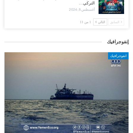
التركي…
أغسطس 8, 2026
السابق
التالي
1 من 11
إنفوجرافيك
انفوجرافيك