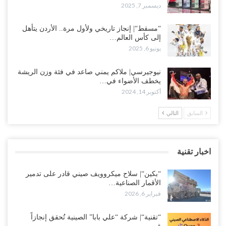
ديسمبر 7, 2025
“مسقط“| إنجاز تاريخي ولأول مرة.. الأردن يتأهل
إلى كأس العالم…
يونيو 6, 2025
نيوجيرسي| ملاكم يمني صاعد في فئة وزن الريشة
يخطف الأضواء في…
أكتوبر 14, 2024
السابق
التالي
اخبار تقنية
“بكين“| سلاح ميكروويف صيني قادر على تدمير
الأقمار الصناعية…
فبراير 6, 2026
“تقنية“| شركة “علي بابا” الصينية تُحقق إنجازاً