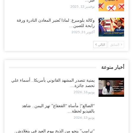
غير…
نوفمبر 13, 2025
وكالة بلومبرغ: لماذا تُعتبر المعادن النادرة ورقة
رابحة للصين…
أكتوبر 31, 2025
السابق
التالي
أخبار منوعة
يمنية تتصدر المشهد القانوني بأمريكا.. أسماء علي
تحصد جائزة…
يونيو 16, 2026
“الضالع“| مأساة “القعقاع” تهز اليمن.. شاهد
بالفيديو لحظة…
يونيو 13, 2026
“ترامب” ينجو من الذبح بيوم العيد في بنغلادش..