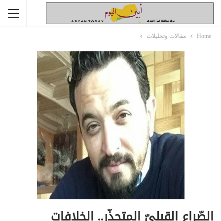
Home
مقالات وتحليلات
الصّراع القبليّ المتجذّر.. الخلافات