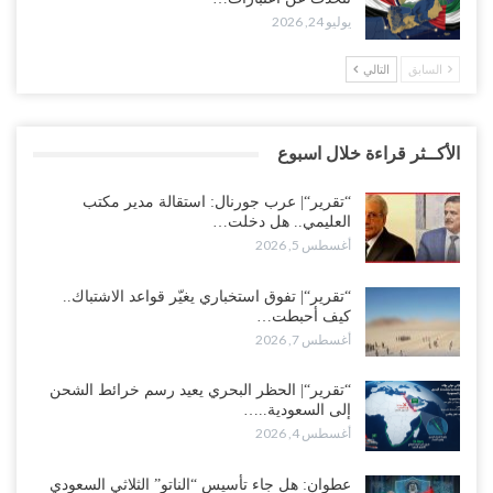
يوليو 24, 2026
السابق
التالي
الأكــثر قراءة خلال اسبوع
“تقرير“| عرب جورنال: استقالة مدير مكتب
العليمي.. هل دخلت…
أغسطس 5, 2026
“تقرير“| تفوق استخباري يغيّر قواعد الاشتباك..
كيف أحبطت…
أغسطس 7, 2026
“تقرير“| الحظر البحري يعيد رسم خرائط الشحن
إلى السعودية..…
أغسطس 4, 2026
عطوان: هل جاء تأسيس “الناتو” الثلاثي السعودي