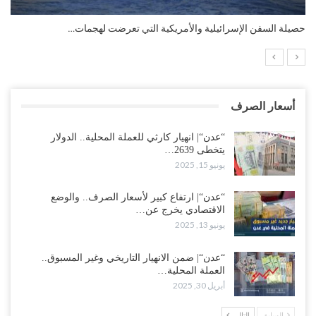
التضخم السنوي لمنطقة اليورو.. “إنفوجرافيك“..!
أسعار الصرف
“عدن“| انهيار كارثي للعملة المحلية.. الدولار
يتخطى 2639…
يونيو 15, 2025
“عدن“| ارتفاع كبير لأسعار الصرف.. والوضع
الاقتصادي يخرج عن…
يونيو 13, 2025
“عدن“| ضمن الانهيار التاريخي وغير المسبوق..
العملة المحلية…
أبريل 30, 2025
السابق
التالي