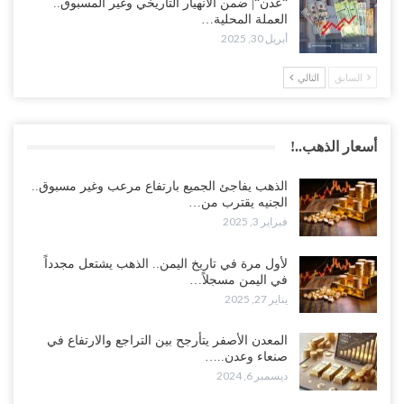
“عدن“| ضمن الانهيار التاريخي وغير المسبوق..
العملة المحلية…
أبريل 30, 2025
السابق
التالي
أسعار الذهب..!
الذهب يفاجئ الجميع بارتفاع مرعب وغير مسبوق..
الجنيه يقترب من…
فبراير 3, 2025
لأول مرة في تاريخ اليمن.. الذهب يشتعل مجدداً
في اليمن مسجلاً…
يناير 27, 2025
المعدن الأصفر يتأرجح بين التراجع والارتفاع في
صنعاء وعدن..…
ديسمبر 6, 2024