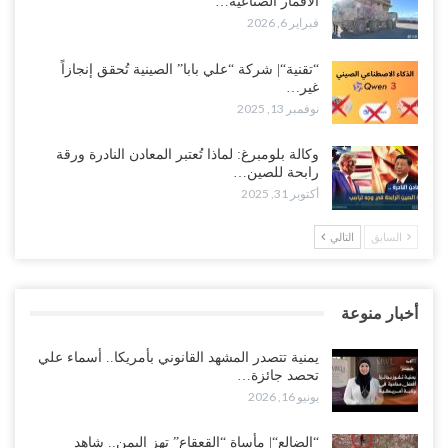
الأقمار الصناعية…
فبراير 6, 2026
“تقنية“| شركة “علي بابا” الصينية تُحقق إنجازاً
غير…
نوفمبر 13, 2025
وكالة بلومبرغ: لماذا تُعتبر المعادن النادرة ورقة
رابحة للصين…
أكتوبر 31, 2025
السابق
التالي
أخبار منوعة
يمنية تتصدر المشهد القانوني بأمريكا.. أسماء علي
تحصد جائزة…
يونيو 16, 2026
“الضالع“| مأساة “القعقاع” تهز اليمن.. شاهد