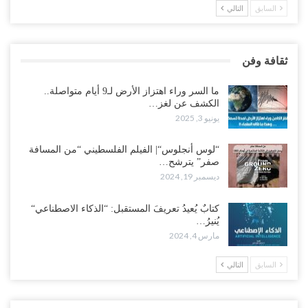
السابق
التالي
ثقافة وفن
ما السر وراء اهتزاز الأرض لـ9 أيام متواصلة..
الكشف عن لغز…
يونيو 3, 2025
“لوس أنجلوس“| الفيلم الفلسطيني “من المسافة
صفر” يترشح…
ديسمبر 19, 2024
كتابٌ يُعيدُ تعريفَ المستقبل: “الذكاء الاصطناعي“
يُنيرُ…
مارس 4, 2024
السابق
التالي