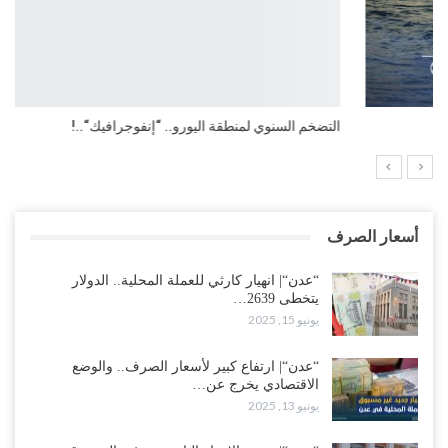
التضخم السنوي لمنطقة اليورو.. “إنفوجرافيك“..!
أسعار الصرف
“عدن“| انهيار كارثي للعملة المحلية.. الدولار
يتخطى 2639…
يونيو 15, 2025
“عدن“| ارتفاع كبير لأسعار الصرف.. والوضع
الاقتصادي يخرج عن…
يونيو 13, 2025