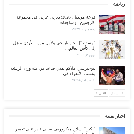
رياضة
قرعة مونديال 2026: ديربي عربي في مجموعة
الأرجنتين.. ومواجهات…
ديسمبر 7, 2025
“مسقط“| إنجاز تاريخي ولأول مرة.. الأردن يتأهل
إلى كأس العالم…
يونيو 6, 2025
نيوجيرسي| ملاكم يمني صاعد في فئة وزن الريشة
يخطف الأضواء في…
أكتوبر 14, 2024
السابق
التالي
اخبار تقنية
“بكين“| سلاح ميكروويف صيني قادر على تدمير