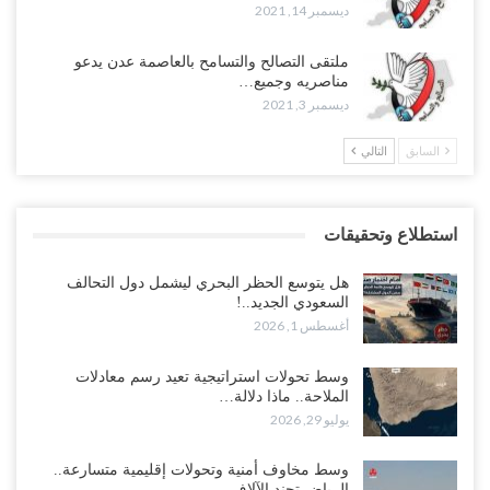
ديسمبر 14, 2021
ملتقى التصالح والتسامح بالعاصمة عدن يدعو
مناصريه وجميع…
ديسمبر 3, 2021
السابق
التالي
استطلاع وتحقيقات
هل يتوسع الحظر البحري ليشمل دول التحالف
السعودي الجديد..!
أغسطس 1, 2026
وسط تحولات استراتيجية تعيد رسم معادلات
الملاحة.. ماذا دلالة…
يوليو 29, 2026
وسط مخاوف أمنية وتحولات إقليمية متسارعة..
الرياض تجند الآلاف…