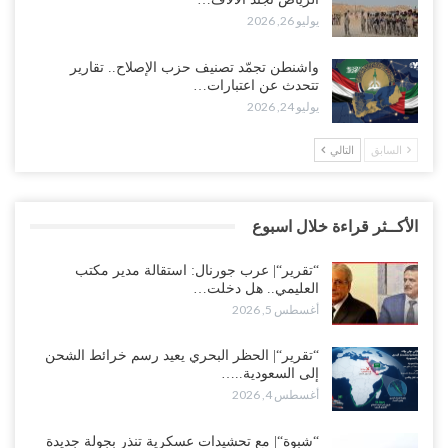
يوليو 26, 2026
واشنطن تجمّد تصنيف حزب الإصلاح.. تقارير
تتحدث عن اعتبارات…
يوليو 24, 2026
السابق
التالي
الأكــثر قراءة خلال اسبوع
“تقرير“| عرب جورنال: استقالة مدير مكتب
العليمي.. هل دخلت…
أغسطس 5, 2026
“تقرير“| الحظر البحري يعيد رسم خرائط الشحن
إلى السعودية..…
أغسطس 4, 2026
“شبوة“| مع تحشيدات عسكرية تنذر بجولة جديدة