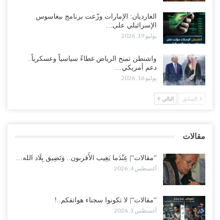
أغسطس 2, 2026
الغارديان: الإمارات وزّعت برنامج بيغاسوس
الإسرائيلي على…
وسط غضبٍ جنوباً.. دعوات لإغلاق مطرح فدغم مع تحوله من معسكر
يوليو 19, 2026
للتجنيد إلى ساحة لتصفية قادة التحالف..!
أغسطس 2, 2026
واشنطن تمنح الرياض غطاءً سياسياً وعسكرياً..
دعم أمريكي…
“تعز“| مع اقتراب إعادة الهيكلة السعودية.. سباق بين طارق والإصلاح
يوليو 16, 2026
لإشعال حرب..!
أغسطس 2, 2026
السابق
التالي
“حضرموت“| تغييرات سعودية بصفوف قيادة “درع الوطن” المتمركز
بالعبر.. هل بدأت الرياض إعادة هيكلة فصائلها بعد…
مقالات
أغسطس 2, 2026
“مقالات“| عِنْدَما يَغِيب الأَقربون.. وَتَضِيق بِلَاد الله…
أغسطس 4, 2026
“مقالات“| لا تكونوا سجناء هواتفكم..!
أغسطس 3, 2026