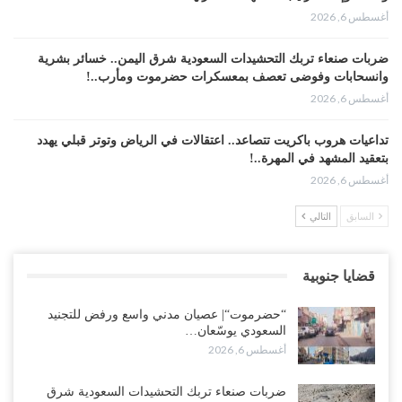
أغسطس 6, 2026
ضربات صنعاء تربك التحشيدات السعودية شرق اليمن.. خسائر بشرية
وانسحابات وفوضى تعصف بمعسكرات حضرموت ومأرب..!
أغسطس 6, 2026
تداعيات هروب باكريت تتصاعد.. اعتقالات في الرياض وتوتر قبلي يهدد
بتعقيد المشهد في المهرة..!
أغسطس 6, 2026
السابق
التالي
“حضرموت“| في تصعيد غير مسبوق.. انتشار فصيل “مكافحة الإرهاب”
في أحياء المكلا بالتزامن مع العصيان المدني..!
أغسطس 6, 2026
قضايا جنوبية
“حضرموت“| الانتقالي يرفع التصعيد بالعصيان المدني.. ورسالة تحدٍ
“حضرموت“| عصيان مدني واسع ورفض للتجنيد
للسعودية بشأن النفط..!
السعودي يوسّعان…
أغسطس 6, 2026
أغسطس 6, 2026
“تقرير“| عرب جورنال: استقالة مدير مكتب العليمي.. هل دخلت سلطة
ضربات صنعاء تربك التحشيدات السعودية شرق