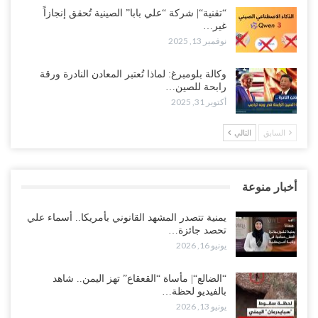
“تقنية“| شركة “علي بابا” الصينية تُحقق إنجازاً
غير…
نوفمبر 13, 2025
وكالة بلومبرغ: لماذا تُعتبر المعادن النادرة ورقة
رابحة للصين…
أكتوبر 31, 2025
السابق
التالي
أخبار منوعة
يمنية تتصدر المشهد القانوني بأمريكا.. أسماء علي
تحصد جائزة…
يونيو 16, 2026
“الضالع“| مأساة “القعقاع” تهز اليمن.. شاهد
بالفيديو لحظة…
يونيو 13, 2026