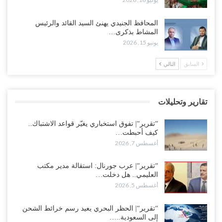
“تقرير“| عرب جورنال: استقالة مدير مكتب العليمي.. هل دخلت سلطة
المحافظ الجنيدي يهنئ السيد القائد والرئيس
الرئاسي مرحلة التفكك المؤسسي..!
المشاط بذكرى…
أغسطس 5, 2026
يونيو 15, 2026
حضرموت على حافة الانفجار.. اشتباكات قبلية مع فصائل سعودية
السابق
التالي
وتعزيزات عسكرية لحماية ترتيبات تصدير النفط..!
أغسطس 5, 2026
تقارير وتحليلات
وسط معركة سعودية لإسقاط آخر معاقل الزبيدي.. القبائل تستنفر و”درع
الوطن” تبدأ الانتشار..!
“تقرير“| تفوق استخباري يغيّر قواعد الاشتباك..
أغسطس 5, 2026
كيف أحبطت…
أغسطس 7, 2026
خلافات الرواتب تشعل مواجهة داخل معسكر التحالف… والإصلاح يصعّد
في جبهات مأرب وتعز والضالع..!
“تقرير“| عرب جورنال: استقالة مدير مكتب
العليمي.. هل دخلت…
أغسطس 5, 2026
أغسطس 5, 2026
السعودية تُصعّد الحصار على اليمنيين.. وقرار بحرمان طلاب الشمال من
تعميد الشهادات يشعل غضباً واسعاً..!
“تقرير“| الحظر البحري يعيد رسم خرائط الشحن
إلى السعودية..…
أغسطس 5, 2026