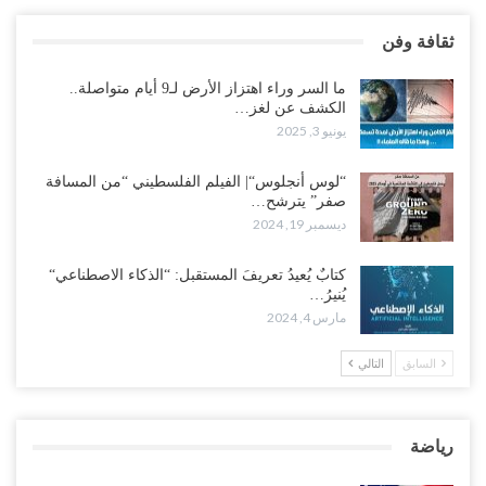
ثقافة وفن
ما السر وراء اهتزاز الأرض لـ9 أيام متواصلة..
الكشف عن لغز…
يونيو 3, 2025
“لوس أنجلوس“| الفيلم الفلسطيني “من المسافة
صفر” يترشح…
ديسمبر 19, 2024
كتابٌ يُعيدُ تعريفَ المستقبل: “الذكاء الاصطناعي“
يُنيرُ…
مارس 4, 2024
السابق
التالي
رياضة