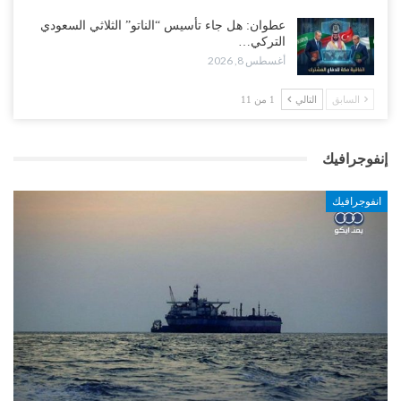
عطوان: هل جاء تأسيس “الناتو” الثلاثي السعودي
التركي…
أغسطس 8, 2026
السابق
التالي
1 من 11
إنفوجرافيك
انفوجرافيك