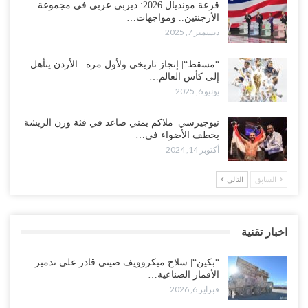
قرعة مونديال 2026: ديربي عربي في مجموعة
الأرجنتين.. ومواجهات…
ديسمبر 7, 2025
“مسقط“| إنجاز تاريخي ولأول مرة.. الأردن يتأهل
إلى كأس العالم…
يونيو 6, 2025
نيوجيرسي| ملاكم يمني صاعد في فئة وزن الريشة
يخطف الأضواء في…
أكتوبر 14, 2024
السابق
التالي
اخبار تقنية
“بكين“| سلاح ميكروويف صيني قادر على تدمير
الأقمار الصناعية…
فبراير 6, 2026