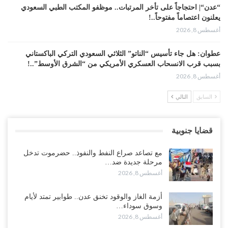
“عدن“| احتجاجاً على تأخر المرتبات.. موظفو المكتب الطبي السعودي
يعلنون اعتصاماً مفتوحاً..!
أغسطس 8, 2026
عطوان: هل جاء تأسيس “الناتو” الثلاثي السعودي التركي الباكستاني
بسبب قرب الانسحاب العسكري الأمريكي من “الشرق الأوسط”..!
أغسطس 8, 2026
السابق
التالي
من حضرموت إلى عدن.. الانتقالي يصعّد ضد السعودية بعصيان مدني
شامل..!
أغسطس 8, 2026
قضايا جنوبية
السعودية تحاول احتواء بن بريك بعد تهديده بالمواجهة.. هل بدأت معركة
مع تصاعد صراع النفط والنفوذ.. حضرموت تدخل
إسكات الصوت الحضرمي..!
مرحلة جديدة ضد…
أغسطس 8, 2026
أغسطس 8, 2026
المحافظ الجنيدي يحذر من خطورة المخططات السعودية على ابناء
أزمة الغاز والوقود تخنق عدن.. طوابير تمتد لأيام
الجنوب..!
وسوق سوداء…
أغسطس 8, 2026
أغسطس 8, 2026