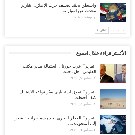
واشنطن تجمّد تصنيف حزب الإصلاح.. تقارير
تتحدث عن اعتبارات…
يوليو 24, 2026
السابق
التالي
الأكــثر قراءة خلال اسبوع
“تقرير“| عرب جورنال: استقالة مدير مكتب
العليمي.. هل دخلت…
أغسطس 5, 2026
“تقرير“| تفوق استخباري يغيّر قواعد الاشتباك..
كيف أحبطت…
أغسطس 7, 2026
“تقرير“| الحظر البحري يعيد رسم خرائط الشحن
إلى السعودية..…
أغسطس 4, 2026