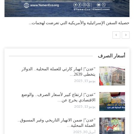
التضخم السنوي لمنطقة اليورو.. “إنفوجرافيك“..!
أسعار الصرف
“عدن“| انهيار كارثي للعملة المحلية.. الدولار
يتخطى 2639…
يونيو 15, 2025
“عدن“| ارتفاع كبير لأسعار الصرف.. والوضع
الاقتصادي يخرج عن…
يونيو 13, 2025
“عدن“| ضمن الانهيار التاريخي وغير المسبوق..
العملة المحلية…
أبريل 30, 2025