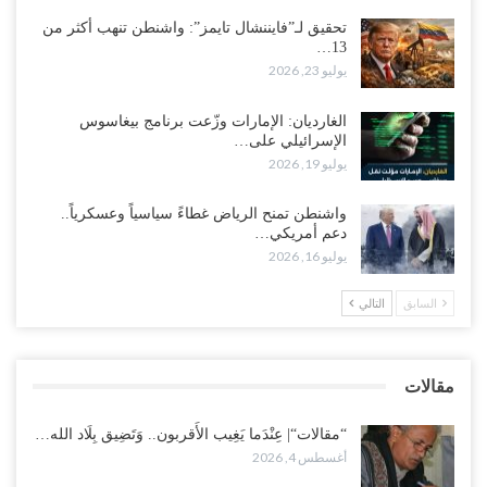
تحقيق لـ”فايننشال تايمز”: واشنطن تنهب أكثر من
13…
“حضرموت“| الانتقالي يناقش تشكيل لجان أهلية بأهم مناطق النفط..
يوليو 23, 2026
وتلميحات إماراتية إلى انتقال التصعيد نحو الخيار العسكري..!
أغسطس 1, 2026
الغارديان: الإمارات وزّعت برنامج بيغاسوس
الإسرائيلي على…
مع اختفاء وزيرة واستقالة آخر وصراع على السفارات.. أزمة المحاصصة
يوليو 19, 2026
تعصف بحكومة عدن..!
أغسطس 1, 2026
واشنطن تمنح الرياض غطاءً سياسياً وعسكرياً..
دعم أمريكي…
عقب محاولة انسحابه من مطارح الريان.. المخابرات السعودية تصفي أبرز
يوليو 16, 2026
مساعدي الحجوري..!
أغسطس 1, 2026
السابق
التالي
“تعز“| بعد أيام من الاستعراضات.. الإصلاح يتوغل في معاقل طارق صالح..
هل بدأت معركة كسر النفوذ في الساحل الغربي..!
مقالات
أغسطس 1, 2026
“مقالات“| عِنْدَما يَغِيب الأَقربون.. وَتَضِيق بِلَاد الله…
أغسطس 4, 2026