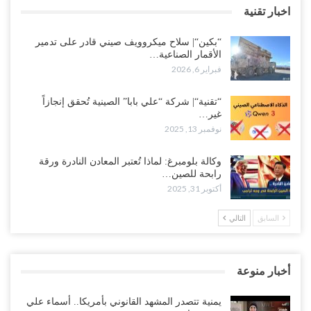
اخبار تقنية
“بكين“| سلاح ميكروويف صيني قادر على تدمير
الأقمار الصناعية…
فبراير 6, 2026
“تقنية“| شركة “علي بابا” الصينية تُحقق إنجازاً
غير…
نوفمبر 13, 2025
وكالة بلومبرغ: لماذا تُعتبر المعادن النادرة ورقة
رابحة للصين…
أكتوبر 31, 2025
السابق
التالي
أخبار منوعة
يمنية تتصدر المشهد القانوني بأمريكا.. أسماء علي