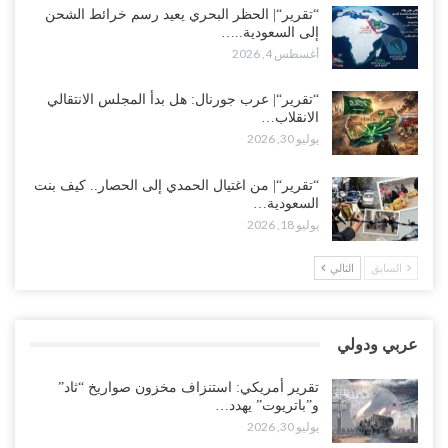
“تقرير“| الحظر البحري يعيد رسم خرائط الشحن
إلى السعودية..…
وسط غضبٍ جنوباً.. دعوات لإغلاق مطرح فدغم مع تحوله من معسكر
أغسطس 4, 2026
للتجنيد إلى ساحة لتصفية قادة التحالف..!
أغسطس 2, 2026
“تقرير“| عرب جورنال: هل بدأ المجلس الانتقالي
الانقلاب…
“تعز“| مع اقتراب إعادة الهيكلة السعودية.. سباق بين طارق والإصلاح
يوليو 30, 2026
لإشعال حرب..!
أغسطس 2, 2026
“تقرير“| من اغتيال الحمدي إلى الحصار.. كيف بنت
السعودية…
“حضرموت“| تغييرات سعودية بصفوف قيادة “درع الوطن” المتمركز
يوليو 18, 2026
بالعبر.. هل بدأت الرياض إعادة هيكلة فصائلها بعد…
أغسطس 2, 2026
السابق
التالي
اغتيالات العبر تُشعل حضرموت.. من يقود حرب التصفية الصامتة داخل
معسكر التحالف..!
عربي ودولي
أغسطس 2, 2026
تقرير أمريكي: استنزاف مخزون صواريخ “ثاد”
“تعز“| غضب شعبي يشلّ الخط الساحلي المخا- عدن.. هل بدأت المناطق
و”باتريوت” يهدد…
الاستراتيجية بالانفجار من الداخل..!
يوليو 30, 2026
أغسطس 2, 2026