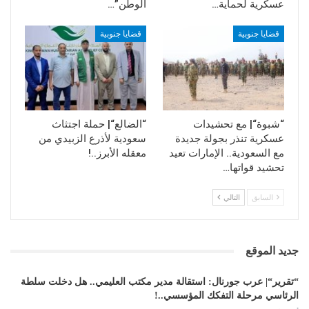
عسكرية لحماية…
الوطن”…
قضايا جنوبية
قضايا جنوبية
“شبوة“| مع تحشيدات
“الضالع“| حملة اجتثاث
عسكرية تنذر بجولة جديدة
سعودية لأذرع الزبيدي من
مع السعودية.. الإمارات تعيد
معقله الأبرز..!
تحشيد قواتها…
السابق
التالي
جديد الموقع
“تقرير“| عرب جورنال: استقالة مدير مكتب العليمي.. هل دخلت سلطة
الرئاسي مرحلة التفكك المؤسسي..!