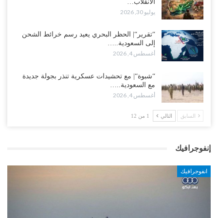
الانقلاب…
يوليو 30, 2026
“تقرير“| الحظر البحري يعيد رسم خرائط الشحن
إلى السعودية..…
أغسطس 4, 2026
“شبوة“| مع تحشيدات عسكرية تنذر بجولة جديدة
مع السعودية..…
أغسطس 4, 2026
السابق
التالي
1 من 12
إنفوجرافيك
انفوجرافيك