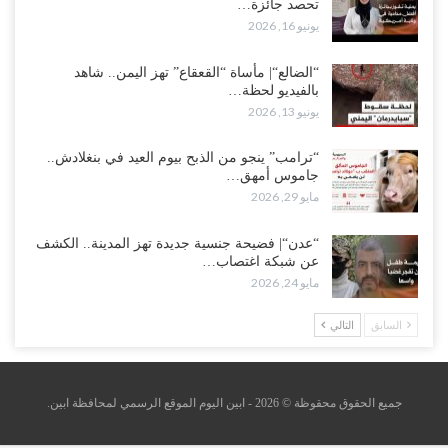
تحصد جائزة…
يونيو 16, 2026
“الضالع“| مأساة “القعقاع” تهز اليمن.. شاهد
بالفيديو لحظة…
يونيو 13, 2026
“ترامب” ينجو من الذبح بيوم العيد في بنغلادش..
جاموس أمهق…
مايو 29, 2026
“عدن“| فضيحة جنسية جديدة تهز المدينة.. الكشف
عن شبكة اغتصاب…
مايو 24, 2026
السابق
التالي
جميع الحقوق محقوظة © 2026 - ابين اليوم الموقع الرسمي لمحافظة ابين.