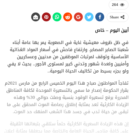
264
Share
أبين اليوم – خاص
في ظل ظروف معيشية غاية في الصعوبة يمر بها عامة أبناء
شعبنا الصابر المصابر. وارتفاع فاحش في أسعار المواد الغذائية
الأساسية وتوقف لمرتبات الموظفين من مدنيين وعسكريين
وأمنيين ولعدة شهور وتدني كبير لمستوى الأجور.. بحيث لا يفي
ولو بجزء بسيط من تكاليف الحياة اليومية..
تفاجأ المواطنون صباح هذا اليوم الخميس الرابع من مارس 2021م
بقرار الحكومة إصدار ما سمي بالتسعيرة الموحدة لكافة المناطق
المحررة برفع تسعيرة الوقود بنسبة وصلت حوالي 30% وهذه
الزيادة الكارثية تعد بمثابة إطلاق رصاصة الموت المحقق على ما
تبقى من حياة تدب في جسد هذا الشعب المنهك حد الموت.
إن هذه الزيادة السعرية الكارثية حتماً ستلقي بتبعاتها الثقيلة
على كافة مناحي الحياة العامة والخاصة مما يجعلها بمثابة إعلان