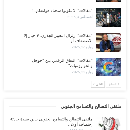
“مقالات“| لا تكونوا سجناء هواتفكم..!
أغسطس 3, 2026
“مقالات“| زلزال التغيير الجذري: لا خيار إلا
الاصطفاف أو…
يوليو 26, 2026
“مقالات“| النفاق الرقمي بين “جوجل
والخوارزميات”:…
يوليو 22, 2026
السابق
التالي
ملتقى التصالح والتسامح الجنوبي
ملتقى التصالح والتسامح الجنوبي يدين بشدة حادثة
إختطاف أولاد…