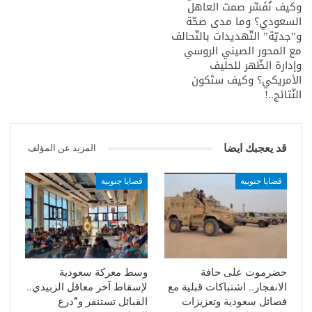
والأمان ، والسلم والوئام، والمحبة والإنسجام. كما نسأله جل في
وكيف نُفَسِّر صمت العاهل
علاه أن يرخص أسعارنا وأن يولي علينا خيارنا، وأن يصرف عنا
السعودي؟ وما مدى صحّة
و”جديّة” التّهديدات بالتّحالف
أشرارنا أنه ولي ذلك والقادر عليه.
مع المحور الصيني الروسي
صادر عن قيادة الوقفة الشعبية السلمية بحضرموت..
وإدارة الظّهر للحليف
الأمريكي؟ وكيف ستَكون
المكلا: الخميس 4 مارس 2021م
النّتائج..!
قد يعجبك ايضا
المزيد عن المؤلف
قضايا جنوبية
قضايا جنوبية
حضرموت على حافة
وسط معركة سعودية
الانفجار.. اشتباكات قبلية مع
لإسقاط آخر معاقل الزبيدي..
فصائل سعودية وتعزيزات
القبائل تستنفر و”درع