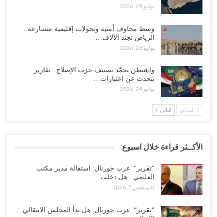
يوليو 29, 2026
وسط مخاوف أمنية وتحولات إقليمية متسارعة..
الرياض تجند الآلاف…
يوليو 26, 2026
واشنطن تجمّد تصنيف حزب الإصلاح.. تقارير
تتحدث عن اعتبارات…
يوليو 24, 2026
السابق
التالي
الأكــثر قراءة خلال اسبوع
“تقرير“| عرب جورنال: استقالة مدير مكتب
العليمي.. هل دخلت…
أغسطس 5, 2026
“تقرير“| عرب جورنال: هل بدأ المجلس الانتقالي