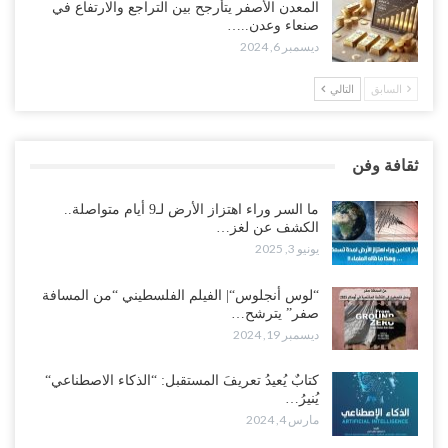
المعدن الأصفر يتأرجح بين التراجع والارتفاع في
صنعاء وعدن..…
ديسمبر 6, 2024
السابق
التالي
ثقافة وفن
ما السر وراء اهتزاز الأرض لـ9 أيام متواصلة..
الكشف عن لغز…
يونيو 3, 2025
“لوس أنجلوس“| الفيلم الفلسطيني “من المسافة
صفر” يترشح…
ديسمبر 19, 2024
كتابٌ يُعيدُ تعريفَ المستقبل: “الذكاء الاصطناعي“
يُنيرُ…
مارس 4, 2024