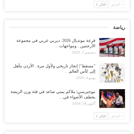
السابق
التالي
رياضة
قرعة مونديال 2026: ديربي عربي في مجموعة
الأرجنتين.. ومواجهات…
ديسمبر 7, 2025
“مسقط“| إنجاز تاريخي ولأول مرة.. الأردن يتأهل
إلى كأس العالم…
يونيو 6, 2025
نيوجيرسي| ملاكم يمني صاعد في فئة وزن الريشة
يخطف الأضواء في…
أكتوبر 14, 2024
السابق
التالي