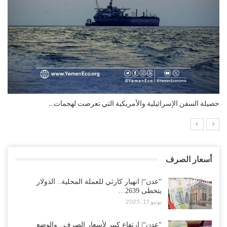
التضخم السنوي لمنطقة اليورو.. “إنفوجرافيك“..!
أسعار الصرف
“عدن“| انهيار كارثي للعملة المحلية.. الدولار
يتخطى 2639…
يونيو 15, 2025
“عدن“| ارتفاع كبير لأسعار الصرف.. والوضع