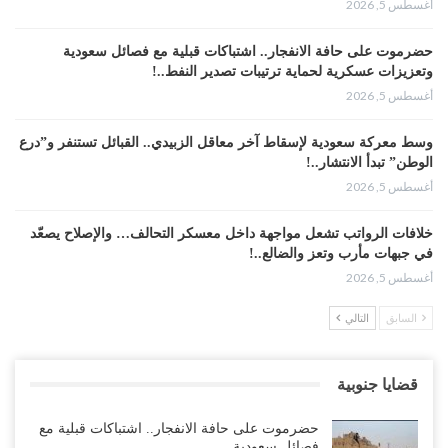
أغسطس 5, 2026
حضرموت على حافة الانفجار.. اشتباكات قبلية مع فصائل سعودية
وتعزيزات عسكرية لحماية ترتيبات تصدير النفط..!
أغسطس 5, 2026
وسط معركة سعودية لإسقاط آخر معاقل الزبيدي.. القبائل تستنفر و”درع
الوطن” تبدأ الانتشار..!
أغسطس 5, 2026
خلافات الرواتب تشعل مواجهة داخل معسكر التحالف… والإصلاح يصعّد
في جبهات مأرب وتعز والضالع..!
أغسطس 5, 2026
السابق
التالي
السعودية تُصعّد الحصار على اليمنيين.. وقرار بحرمان طلاب الشمال من
تعميد الشهادات يشعل غضباً واسعاً..!
أغسطس 5, 2026
قضايا جنوبية
العليمي يشغل خصومه بمعارك التعيينات.. وتحركات موازية للسيطرة على
حضرموت على حافة الانفجار.. اشتباكات قبلية مع
ملفات المال والنفط..!
فصائل سعودية…