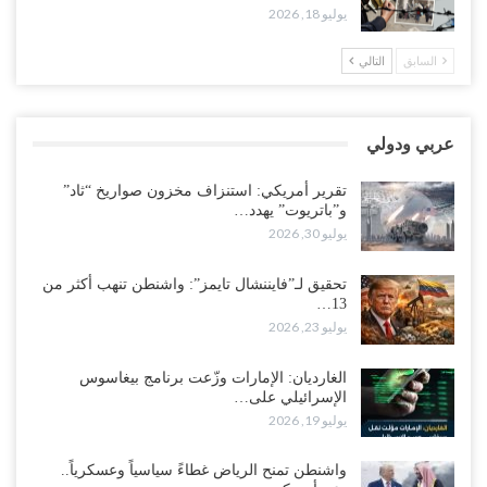
“حضرموت“| بعد اقتحام منزل شيخ بارز.. قبائل الصحراء اليمنية تبدأ
يوليو 18, 2026
احتشاداً على الحدود السعودية..!
أغسطس 2, 2026
السابق
التالي
وسط غضبٍ جنوباً.. دعوات لإغلاق مطرح فدغم مع تحوله من معسكر
للتجنيد إلى ساحة لتصفية قادة التحالف..!
عربي ودولي
أغسطس 2, 2026
تقرير أمريكي: استنزاف مخزون صواريخ “ثاد”
“تعز“| مع اقتراب إعادة الهيكلة السعودية.. سباق بين طارق والإصلاح
و”باتريوت” يهدد…
لإشعال حرب..!
يوليو 30, 2026
أغسطس 2, 2026
تحقيق لـ”فايننشال تايمز”: واشنطن تنهب أكثر من
13…
“حضرموت“| تغييرات سعودية بصفوف قيادة “درع الوطن” المتمركز
يوليو 23, 2026
بالعبر.. هل بدأت الرياض إعادة هيكلة فصائلها بعد…
أغسطس 2, 2026
الغارديان: الإمارات وزّعت برنامج بيغاسوس
الإسرائيلي على…
اغتيالات العبر تُشعل حضرموت.. من يقود حرب التصفية الصامتة داخل
يوليو 19, 2026
معسكر التحالف..!
أغسطس 2, 2026
واشنطن تمنح الرياض غطاءً سياسياً وعسكرياً..