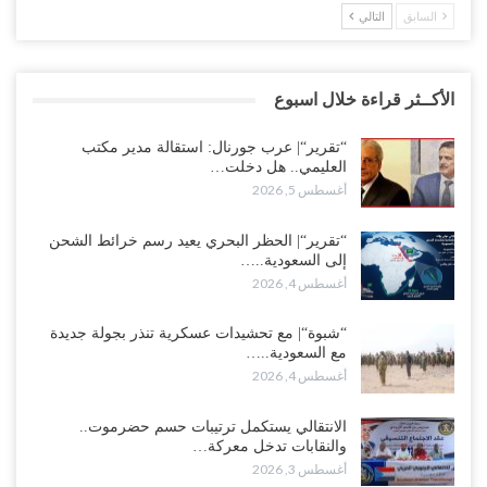
السابق
التالي
الأكــثر قراءة خلال اسبوع
“تقرير“| عرب جورنال: استقالة مدير مكتب
العليمي.. هل دخلت…
أغسطس 5, 2026
“تقرير“| الحظر البحري يعيد رسم خرائط الشحن
إلى السعودية..…
أغسطس 4, 2026
“شبوة“| مع تحشيدات عسكرية تنذر بجولة جديدة
مع السعودية..…
أغسطس 4, 2026
الانتقالي يستكمل ترتيبات حسم حضرموت..
والنقابات تدخل معركة…
أغسطس 3, 2026