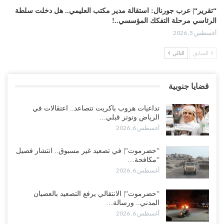
“تقرير“| عرب جورنال: استقالة مدير مكتب العليمي.. هل دخلت سلطة
الرئاسي مرحلة التفكك المؤسسي..!
أغسطس 5, 2026
السابق
التالي
حضرموت على حافة الانفجار.. اشتباكات قبلية مع فصائل سعودية
وتعزيزات عسكرية لحماية ترتيبات تصدير النفط..!
أغسطس 5, 2026
قضايا جنوبية
وسط معركة سعودية لإسقاط آخر معاقل الزبيدي.. القبائل تستنفر و”درع
تداعيات هروب باكريت تتصاعد.. اعتقالات في
الوطن” تبدأ الانتشار..!
الرياض وتوتر قبلي…
أغسطس 5, 2026
أغسطس 6, 2026
خلافات الرواتب تشعل مواجهة داخل معسكر التحالف… والإصلاح يصعّد
“حضرموت“| في تصعيد غير مسبوق.. انتشار فصيل
في جبهات مأرب وتعز والضالع..!
“مكافحة…
أغسطس 5, 2026
أغسطس 6, 2026
السعودية تُصعّد الحصار على اليمنيين.. وقرار بحرمان طلاب الشمال من
“حضرموت“| الانتقالي يرفع التصعيد بالعصيان
تعميد الشهادات يشعل غضباً واسعاً..!
المدني.. ورسالة…
أغسطس 6, 2026
أغسطس 5, 2026