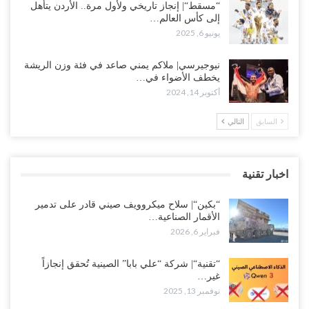
“مسقط“| إنجاز تاريخي ولأول مرة.. الأردن يتأهل
إلى كأس العالم…
يونيو 6, 2025
نيوجيرسي| ملاكم يمني صاعد في فئة وزن الريشة
يخطف الأضواء في…
أكتوبر 14, 2024
السابق
التالي
اخبار تقنية
“بكين“| سلاح ميكروويف صيني قادر على تدمير
الأقمار الصناعية…
فبراير 6, 2026
“تقنية“| شركة “علي بابا” الصينية تُحقق إنجازاً
غير…
نوفمبر 13, 2025