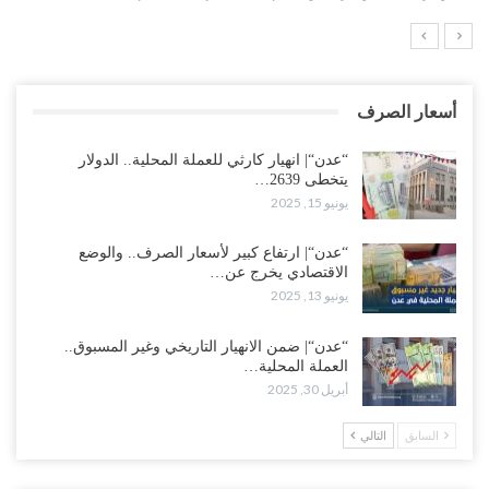
أسعار الصرف
“عدن“| انهيار كارثي للعملة المحلية.. الدولار
يتخطى 2639…
يونيو 15, 2025
“عدن“| ارتفاع كبير لأسعار الصرف.. والوضع
الاقتصادي يخرج عن…
يونيو 13, 2025
“عدن“| ضمن الانهيار التاريخي وغير المسبوق..
العملة المحلية…
أبريل 30, 2025
السابق
التالي