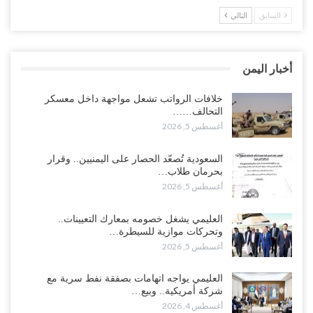
السابق
التالي
العليمي يشغل خصومه بمعارك التعيينات.. وتحركات موازية للسيطرة على
ملفات المال والنفط..!
أغسطس 5, 2026
أخبار اليمن
“تقرير“| الحظر البحري يعيد رسم خرائط الشحن إلى السعودية.. ناقلات
النفط تلتف حول أفريقيا وسفن تعلن: “لا توجد شحنة…
خلافات الرواتب تشعل مواجهة داخل معسكر
التحالف……
أغسطس 4, 2026
أغسطس 5, 2026
العليمي يواجه اتهامات بصفقة نفط سرية مع شركة أمريكية.. وبيع 2.5
السعودية تُصعّد الحصار على اليمنيين.. وقرار
مليون برميل يشعل غضب حضرموت..!
بحرمان طلاب…
أغسطس 4, 2026
أغسطس 5, 2026
مدير مكتب العليمي يقدم استقالته.. والخلافات تعصف بالرئاسي وصراع
العليمي يشغل خصومه بمعارك التعيينات..
محتدم على خليفته..!
وتحركات موازية للسيطرة…
أغسطس 4, 2026
أغسطس 5, 2026
“تعز“| وسط إعادة رسم النفوذ السعودي.. الإصلاح يجدد اتهامه لطارق
العليمي يواجه اتهامات بصفقة نفط سرية مع
بالتهريب وعينه على المحافظ..!
شركة أمريكية.. وبيع…
أغسطس 4, 2026
أغسطس 4, 2026