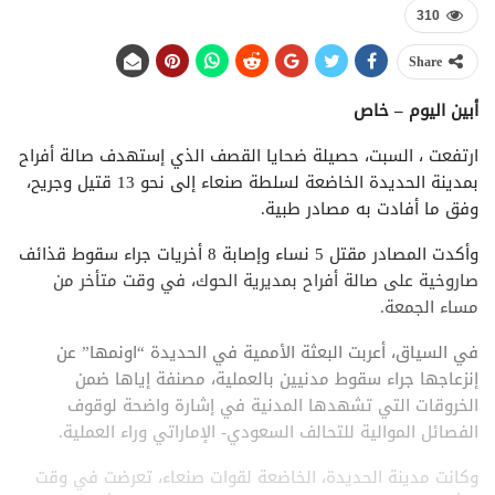
310
Share
أبين اليوم – خاص
ارتفعت ، السبت، حصيلة ضحايا القصف الذي إستهدف صالة أفراح
بمدينة الحديدة الخاضعة لسلطة صنعاء إلى نحو 13 قتيل وجريح،
وفق ما أفادت به مصادر طبية.
وأكدت المصادر مقتل 5 نساء وإصابة 8 أخريات جراء سقوط قذائف
صاروخية على صالة أفراح بمديرية الحوك، في وقت متأخر من
مساء الجمعة.
في السياق، أعربت البعثة الأممية في الحديدة “اونمها” عن
إنزعاجها جراء سقوط مدنيين بالعملية، مصنفة إياها ضمن
الخروقات التي تشهدها المدنية في إشارة واضحة لوقوف
الفصائل الموالية للتحالف السعودي- الإماراتي وراء العملية.
وكانت مدينة الحديدة، الخاضعة لقوات صنعاء، تعرضت في وقت