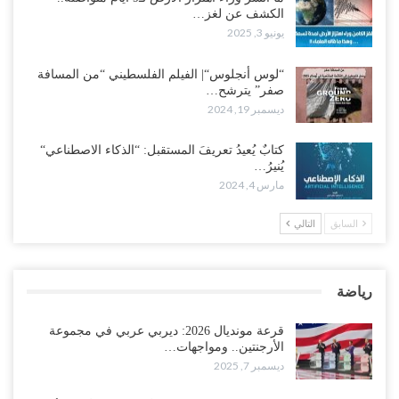
الكشف عن لغز…
يونيو 3, 2025
“لوس أنجلوس“| الفيلم الفلسطيني “من المسافة
صفر” يترشح…
ديسمبر 19, 2024
كتابٌ يُعيدُ تعريفَ المستقبل: “الذكاء الاصطناعي“
يُنيرُ…
مارس 4, 2024
السابق
التالي
رياضة
قرعة مونديال 2026: ديربي عربي في مجموعة
الأرجنتين.. ومواجهات…
ديسمبر 7, 2025