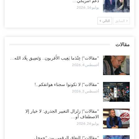
دعم أمريكي…
“تعز“| غضب شعبي يشلّ الخط الساحلي المخا- عدن.. هل بدأت المناطق
يوليو 16, 2026
الاستراتيجية بالانفجار من الداخل..!
أغسطس 2, 2026
السابق
التالي
“حضرموت“| الانتقالي يناقش تشكيل لجان أهلية بأهم مناطق النفط..
وتلميحات إماراتية إلى انتقال التصعيد نحو الخيار العسكري..!
مقالات
أغسطس 1, 2026
“مقالات“| عِنْدَما يَغِيب الأَقربون.. وَتَضِيق بِلَاد الله…
أغسطس 4, 2026
“مقالات“| لا تكونوا سجناء هواتفكم..!
أغسطس 3, 2026
“مقالات“| زلزال التغيير الجذري: لا خيار إلا
الاصطفاف أو…
يوليو 26, 2026
“مقالات“| النفاق الرقمي بين “جوجل