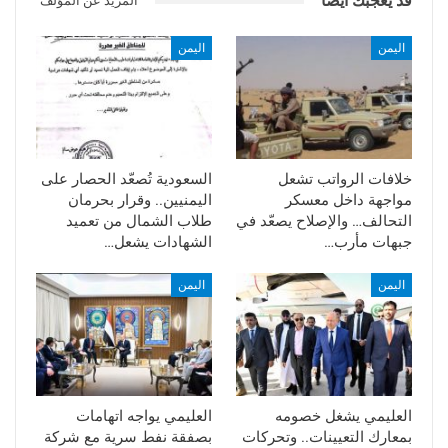
قد يعجبك ايضا
المزيد عن المؤلف
اليمن
اليمن
خلافات الرواتب تشعل
السعودية تُصعّد الحصار على
مواجهة داخل معسكر
اليمنيين.. وقرار بحرمان
التحالف… والإصلاح يصعّد في
طلاب الشمال من تعميد
جبهات مأرب…
الشهادات يشعل…
اليمن
اليمن
العليمي يشغل خصومه
العليمي يواجه اتهامات
بمعارك التعيينات.. وتحركات
بصفقة نفط سرية مع شركة