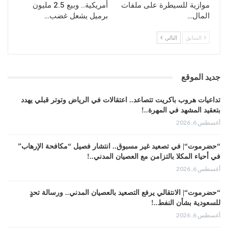
موازية للسيطرة على ملفات
أمريكية.. وبيع 2.5 مليون
المال…
برميل يشعل غضب…
السابق
التالي
جديد الموقع
تداعيات هروب باكريت تتصاعد.. اعتقالات في الرياض وتوتر قبلي يهدد
بتعقيد المشهد في المهرة..!
أغسطس 6, 2026
“حضرموت“| في تصعيد غير مسبوق.. انتشار فصيل “مكافحة الإرهاب”
في أحياء المكلا بالتزامن مع العصيان المدني..!
أغسطس 6, 2026
“حضرموت“| الانتقالي يرفع التصعيد بالعصيان المدني.. ورسالة تحدٍ
للسعودية بشأن النفط..!
أغسطس 6, 2026