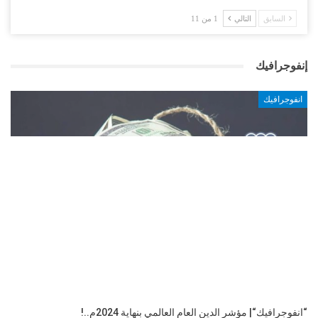
السابق
التالي
1 من 11
إنفوجرافيك
انفوجرافيك
“انفوجرافيك“| مؤشر الدين العام العالمي بنهاية 2024م..!