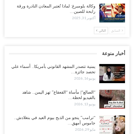
وكالة بلومبرغ: لماذا تُعتبر المعادن النادرة ورقة
رابحة للصين…
أكتوبر 31, 2025
السابق
التالي
أخبار منوعة
يمنية تتصدر المشهد القانوني بأمريكا.. أسماء علي
تحصد جائزة…
يونيو 16, 2026
“الضالع“| مأساة “القعقاع” تهز اليمن.. شاهد
بالفيديو لحظة…
يونيو 13, 2026
“ترامب” ينجو من الذبح بيوم العيد في بنغلادش..
جاموس أمهق…
مايو 29, 2026