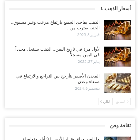
أسعار الذهب..!
الذهب يفاجئ الجميع بارتفاع مرعب وغير مسبوق..
الجنيه يقترب من…
فبراير 3, 2025
لأول مرة في تاريخ اليمن.. الذهب يشتعل مجدداً
في اليمن مسجلاً…
يناير 27, 2025
المعدن الأصفر يتأرجح بين التراجع والارتفاع في
صنعاء وعدن..…
ديسمبر 6, 2024
السابق
التالي
ثقافة وفن
ما السر وراء اهتزاز الأرض لـ9 أيام متواصلة..