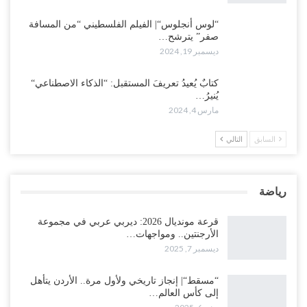
“لوس أنجلوس“| الفيلم الفلسطيني “من المسافة
صفر” يترشح…
ديسمبر 19, 2024
كتابٌ يُعيدُ تعريفَ المستقبل: “الذكاء الاصطناعي“
يُنيرُ…
مارس 4, 2024
السابق
التالي
رياضة
قرعة مونديال 2026: ديربي عربي في مجموعة
الأرجنتين.. ومواجهات…
ديسمبر 7, 2025
“مسقط“| إنجاز تاريخي ولأول مرة.. الأردن يتأهل
إلى كأس العالم…