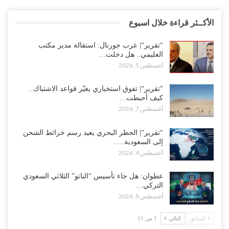
الأكــثر قراءة خلال اسبوع
“تقرير“| عرب جورنال: استقالة مدير مكتب
العليمي.. هل دخلت…
أغسطس 5, 2026
“تقرير“| تفوق استخباري يغيّر قواعد الاشتباك..
كيف أحبطت…
أغسطس 7, 2026
“تقرير“| الحظر البحري يعيد رسم خرائط الشحن
إلى السعودية..…
أغسطس 4, 2026
عطوان: هل جاء تأسيس “الناتو” الثلاثي السعودي
التركي…
أغسطس 8, 2026
السابق
التالي
1 من 11