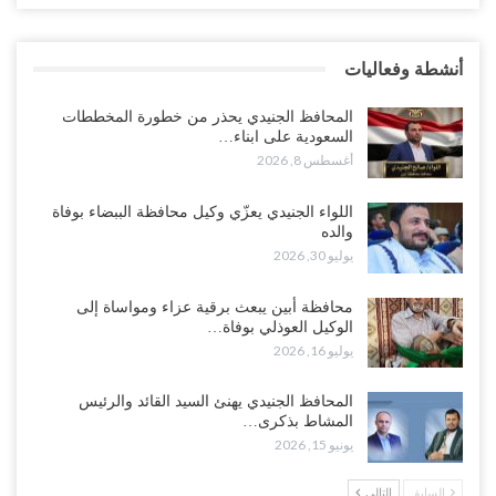
وانسحابات وفوضى تعصف بمعسكرات حضرموت ومأرب..!
أغسطس 6, 2026
أنشطة وفعاليات
تداعيات هروب باكريت تتصاعد.. اعتقالات في الرياض وتوتر قبلي يهدد
بتعقيد المشهد في المهرة..!
المحافظ الجنيدي يحذر من خطورة المخططات
أغسطس 6, 2026
السعودية على ابناء…
أغسطس 8, 2026
“حضرموت“| في تصعيد غير مسبوق.. انتشار فصيل “مكافحة الإرهاب”
في أحياء المكلا بالتزامن مع العصيان المدني..!
اللواء الجنيدي يعزّي وكيل محافظة الببضاء بوفاة
والده
أغسطس 6, 2026
يوليو 30, 2026
“حضرموت“| الانتقالي يرفع التصعيد بالعصيان المدني.. ورسالة تحدٍ
محافظة أبين يبعث برقية عزاء ومواساة إلى
للسعودية بشأن النفط..!
الوكيل العوذلي بوفاة…
أغسطس 6, 2026
يوليو 16, 2026
“تقرير“| عرب جورنال: استقالة مدير مكتب العليمي.. هل دخلت سلطة
المحافظ الجنيدي يهنئ السيد القائد والرئيس
الرئاسي مرحلة التفكك المؤسسي..!
المشاط بذكرى…
أغسطس 5, 2026
يونيو 15, 2026
حضرموت على حافة الانفجار.. اشتباكات قبلية مع فصائل سعودية
السابق
التالي