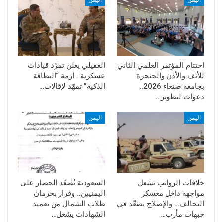
اليمن
اليمن
اختتام المؤتمر العلمي الثاني
العقيلي يعلن تمرّد قيادات
للأنف والأذن والحنجرة
عسكرية.. أزمة “البطاقة
بجامعة صنعاء 2026..
الذكية” تمهّد لإقالات…
دعوات لتطوير…
اليمن
اليمن
خلافات الرواتب تشعل
السعودية تُصعّد الحصار على
مواجهة داخل معسكر
اليمنيين.. وقرار بحرمان
التحالف… والإصلاح يصعّد في
طلاب الشمال من تعميد
جبهات مأرب…
الشهادات يشعل…