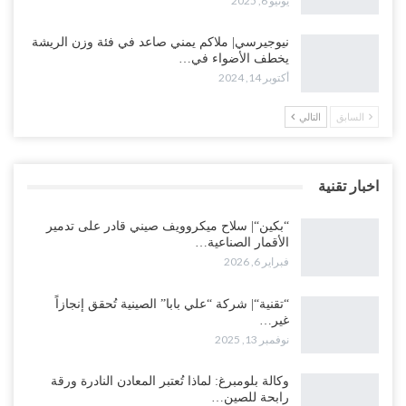
يونيو 6, 2025
نيوجيرسي| ملاكم يمني صاعد في فئة وزن الريشة
يخطف الأضواء في…
أكتوبر 14, 2024
السابق
التالي
اخبار تقنية
“بكين“| سلاح ميكروويف صيني قادر على تدمير
الأقمار الصناعية…
فبراير 6, 2026
“تقنية“| شركة “علي بابا” الصينية تُحقق إنجازاً
غير…
نوفمبر 13, 2025
وكالة بلومبرغ: لماذا تُعتبر المعادن النادرة ورقة
رابحة للصين…