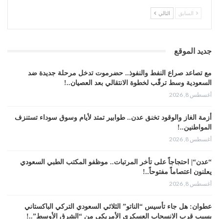
السابق
التالي
جديد الموقع
مع تصاعد صراع النفط والنفوذ.. حضرموت تدخل مرحلة جديدة ضد
السعودية وسط ترقّب لخطوة الانتقالي بعد العصيان..!
أغسطس 8, 2026
أزمة الغاز والوقود تخنق عدن.. طوابير تمتد لأيام وسوق سوداء تستنزف
المواطنين..!
أغسطس 8, 2026
“عدن“| احتجاجاً على تأخر المرتبات.. موظفو المكتب الطبي السعودي
يعلنون اعتصاماً مفتوحاً..!
أغسطس 8, 2026
عطوان: هل جاء تأسيس “الناتو” الثلاثي السعودي التركي الباكستاني
بسبب قرب الانسحاب العسكري الأمريكي من “الشرق الأوسط”..!