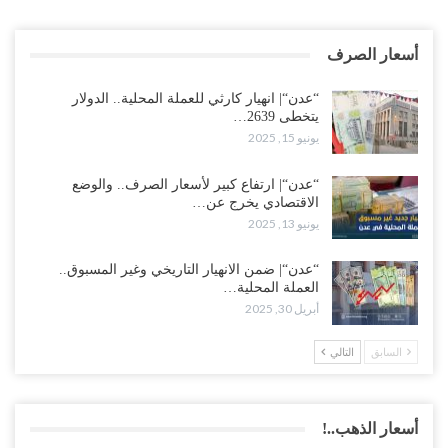
أسعار الصرف
“عدن“| انهيار كارثي للعملة المحلية.. الدولار
يتخطى 2639…
يونيو 15, 2025
“عدن“| ارتفاع كبير لأسعار الصرف.. والوضع
الاقتصادي يخرج عن…
يونيو 13, 2025
“عدن“| ضمن الانهيار التاريخي وغير المسبوق..
العملة المحلية…
أبريل 30, 2025
السابق
التالي
أسعار الذهب..!