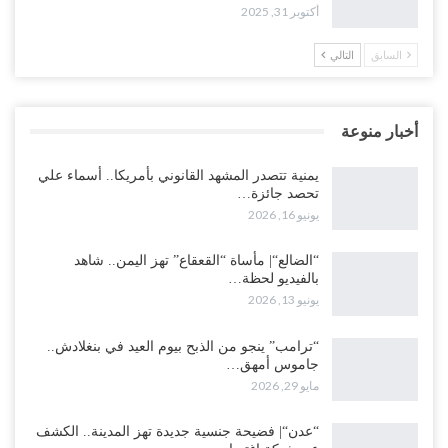
أكتوبر 31, 2025
السابق
التالي
أخبار منوعة
يمنية تتصدر المشهد القانوني بأمريكا.. أسماء علي
تحصد جائزة…
يونيو 16, 2026
“الضالع“| مأساة “القعقاع” تهز اليمن.. شاهد
بالفيديو لحظة…
يونيو 13, 2026
“ترامب” ينجو من الذبح بيوم العيد في بنغلادش..
جاموس أمهق…
مايو 29, 2026
“عدن“| فضيحة جنسية جديدة تهز المدينة.. الكشف