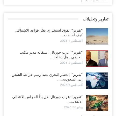
وتعزيزات عسكرية لحماية ترتيبات تصدير النفط..!
أغسطس 5, 2026
تقارير وتحليلات
وسط معركة سعودية لإسقاط آخر معاقل الزبيدي.. القبائل تستنفر و”درع
الوطن” تبدأ الانتشار..!
“تقرير“| تفوق استخباري يغيّر قواعد الاشتباك..
أغسطس 5, 2026
كيف أحبطت…
أغسطس 7, 2026
خلافات الرواتب تشعل مواجهة داخل معسكر التحالف… والإصلاح يصعّد
في جبهات مأرب وتعز والضالع..!
“تقرير“| عرب جورنال: استقالة مدير مكتب
العليمي.. هل دخلت…
أغسطس 5, 2026
أغسطس 5, 2026
السعودية تُصعّد الحصار على اليمنيين.. وقرار بحرمان طلاب الشمال من
تعميد الشهادات يشعل غضباً واسعاً..!
“تقرير“| الحظر البحري يعيد رسم خرائط الشحن
إلى السعودية..…
أغسطس 5, 2026
أغسطس 4, 2026
العليمي يشغل خصومه بمعارك التعيينات.. وتحركات موازية للسيطرة على
“تقرير“| عرب جورنال: هل بدأ المجلس الانتقالي
ملفات المال والنفط..!
الانقلاب…
أغسطس 5, 2026
يوليو 30, 2026