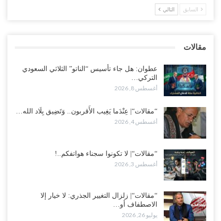
“الضالع“| حملة اجتثاث سعودية لأذرع الزبيدي من معقله الأبرز..!
السابق
التالي
أغسطس 4, 2026
“مقالات“| عِنْدَما يَغِيب الأَقربون.. وَتَضِيق بِلَاد الله الوَاسِعَة.. تَبْقَى صَنْعَاء
مقالات
هِيَ الحِضْنُ الدَّافِئُ…
أغسطس 4, 2026
عطوان: هل جاء تأسيس “الناتو” الثلاثي السعودي
التركي…
أغسطس 8, 2026
“مقالات“| عِنْدَما يَغِيب الأَقربون.. وَتَضِيق بِلَاد الله…
أغسطس 4, 2026
“مقالات“| لا تكونوا سجناء هواتفكم..!
أغسطس 3, 2026
“مقالات“| زلزال التغيير الجذري: لا خيار إلا
الاصطفاف أو…
يوليو 26, 2026