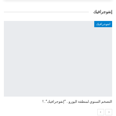
إنفوجرافيك
انفوجرافيك
التضخم السنوي لمنطقة اليورو.. “إنفوجرافيك“..!