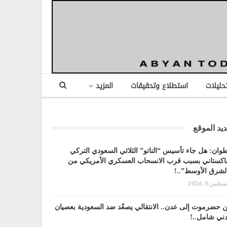
تحليلات
استطلاع وتحقيقات
المزيد
يد الموقع
وان: هل جاء تأسيس “الناتو” الثلاثي السعودي التركي
باكستاني بسبب قرب الانسحاب العسكري الأمريكي من
لشرق الأوسط”..!
طس 8, 2026
 حضرموت إلى عدن.. الانتقالي يصعّد ضد السعودية بعصيان
ني شامل..!