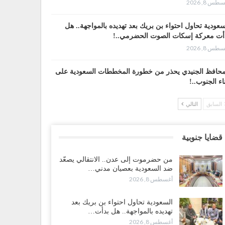
طس 8, 2026
سعودية تحاول احتواء بن بريك بعد تهديده بالمواجهة.. هل
أت معركة إسكات الصوت الحضرمي..!
طس 8, 2026
محافظ الجنيدي يحذر من خطورة المخططات السعودية على
ناء الجنوب..!
طس 8, 2026
السابق
التالي
قرير“| تفوق استخباري يغيّر قواعد الاشتباك.. كيف أحبطت
عاء الهجوم السعودي قبل انطلاقه..!
قضايا جنوبية
طس 7, 2026
من حضرموت إلى عدن.. الانتقالي يصعّد
بوة“| الرياض تستبق نهب نفط ثاني محافظة يمنية بالإطاحة
ضد السعودية بعصيان مدني…
ادة فصائل موالية للإمارات..!
أغسطس 8, 2026
طس 7, 2026
السعودية تحاول احتواء بن بريك بعد
بين“| احتجاجًا على تردي الأوضاع المعيشية.. إضراب يشل
تهديده بالمواجهة.. هل بدأت…
ق الرباط في يافع..!
أغسطس 8, 2026