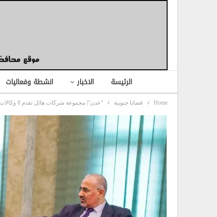
الرئيسة
الاخبار
انشطة وفعاليات
Home
قضايا جنوبية
“عدن“| مجموعة شركات هائل تقدم 8 وكالات استيراد للانتقالي.. وتحذر من وصول الدقيق لـ100 ألف مع نفاد البضائع..!