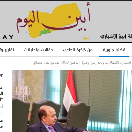
قضايا جنوبية
من ذاكرة الجنوب
مقالات وتحليلات
تقارير و
جد
عط
ال
“ا
أغس
من
مد