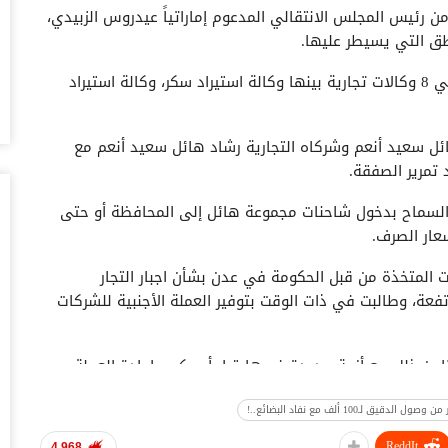
ن رئيس المجلس الانتقالي المدعوم إماراتياً عيدروس الزبيدي،
أغس
اطق التي يسيطر عليها.
اخ
وقالت مصادر إن المجموعة قدمت للقيادي في الانتقالي 8 وكالات تجارية بينها وكالة استيراد سكر، وكالة استيراد
صنعاء 2026.. دع
أغس
ل سعيد أنعم وشركاه التجارية رشاد هائل سعيد أنعم مع
“ح
تمرير الصفقة.
يو
أغس
السماح بدخول شاحنات مجموعة هائل إلى المحافظة أو حتى
عار الصرف.
ال
تم
 المتخذة من قبل الحكومة في عدن بشأن اجبار التجار
أغس
فعة، وطالبت في ذات الوقت بتوفير العملة الأجنبية للشركات
ضر
بش
من ذلك مع أزمة جديدة فجرها قرار أمريكي بإعادة العملة
وم
أغس
ن تأكيدهم بدء نفاد المواد الغذائية من المحلات التجارية.
تد
ReddIt
4,968