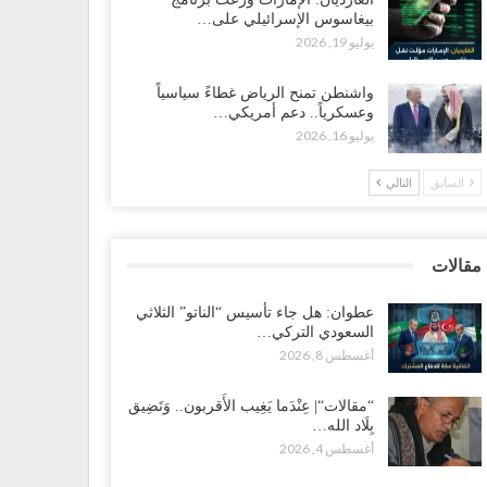
طس 4, 2026
بيغاسوس الإسرائيلي على…
يوليو 19, 2026
الات“| عِنْدَما يَغِيب الأَقربون.. وَتَضِيق بِلَاد الله الوَاسِعَة..
ْقَى صَنْعَاء هِيَ الحِضْنُ الدَّافِئُ…
واشنطن تمنح الرياض غطاءً سياسياً
طس 4, 2026
وعسكرياً.. دعم أمريكي…
يوليو 16, 2026
انتقالي يستكمل ترتيبات حسم حضرموت.. والنقابات تدخل
ركة التصعيد ضد السعودية..!
السابق
التالي
طس 3, 2026
ضالع تدخل خط التصعيد.. إضراب عمالي يعزز نفوذ الانتقالي
مقالات
ط التفاف شعبي حوله..!
طس 3, 2026
عطوان: هل جاء تأسيس “الناتو” الثلاثي
السعودي التركي…
أغسطس 8, 2026
دن“| في تمرد عسكري واسع.. مئات الجنود يهتفون داخل
معسكرات برحيل العليمي..!
طس 3, 2026
“مقالات“| عِنْدَما يَغِيب الأَقربون.. وَتَضِيق
بِلَاد الله…
أغسطس 4, 2026