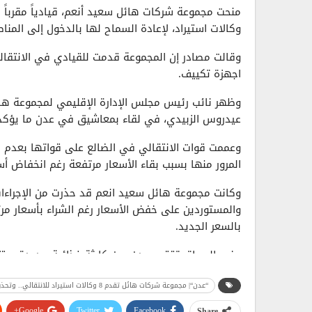
منحت مجموعة شركات هائل سعيد أنعم، قيادياً مقرباً م
وكالات استيراد، لإعادة السماح لها بالدخول إلى المن
اجهزة تكييف.
وظهر نائب رئيس مجلس الإدارة الإقليمي لمجموعة هائ
عيدروس الزبيدي، في لقاء بمعاشيق في عدن ما يؤكد 
وعممت قوات الانتقالي في الضالع على قواتها بعدم 
المرور منها بسبب بقاء الأسعار مرتفعة رغم انخفاض أس
وكانت مجموعة هائل سعيد انعم قد حذرت من الإجراءات
والمستوردين على خفض الأسعار رغم الشراء بأسعار مرت
بالسعر الجديد.
وفي السياق تقترب عدن، من كارثة غذائية جديدة.. يتزا
للوراء قسراُ وسط مخاوف من تبعاتها على التجار.
“عدن“| مجموعة شركات هائل تقدم 8 وكالات استيراد للانتقالي.. وتحذر من وصول الدقيق لـ100 ألف مع نفاد البضائع..!
ونقل موقع “كريتر سكاي” الصادر من المدينة عن مواطني
Google+
Twitter
Facebook
Share