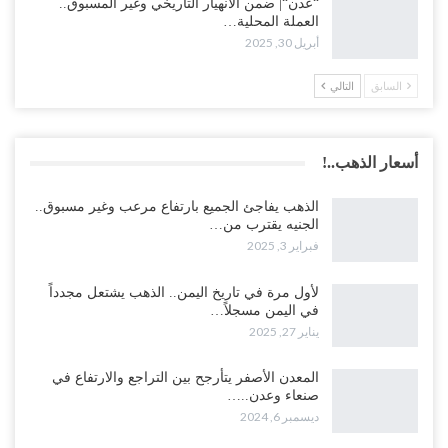
“عدن“| ضمن الانهيار التاريخي وغير المسبوق..
العملة المحلية…
أبريل 30, 2025
السابق
التالي
أسعار الذهب..!
الذهب يفاجئ الجميع بارتفاع مرعب وغير مسبوق..
الجنيه يقترب من…
فبراير 3, 2025
لأول مرة في تاريخ اليمن.. الذهب يشتعل مجدداً
في اليمن مسجلاً…
يناير 27, 2025
المعدن الأصفر يتأرجح بين التراجع والارتفاع في
صنعاء وعدن..…
ديسمبر 6, 2024