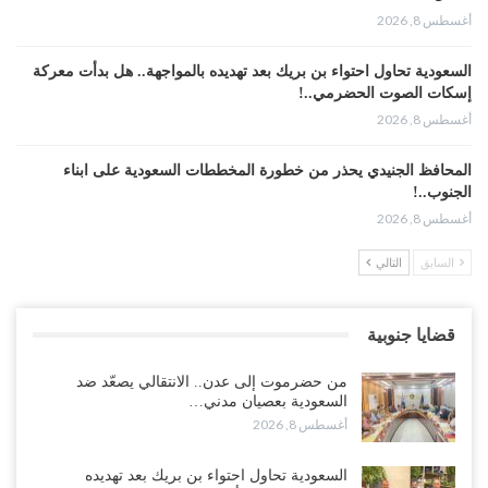
أغسطس 8, 2026
السعودية تحاول احتواء بن بريك بعد تهديده بالمواجهة.. هل بدأت معركة
إسكات الصوت الحضرمي..!
أغسطس 8, 2026
المحافظ الجنيدي يحذر من خطورة المخططات السعودية على ابناء
الجنوب..!
أغسطس 8, 2026
السابق
التالي
“تقرير“| تفوق استخباري يغيّر قواعد الاشتباك.. كيف أحبطت صنعاء
الهجوم السعودي قبل انطلاقه..!
أغسطس 7, 2026
قضايا جنوبية
“شبوة“| الرياض تستبق نهب نفط ثاني محافظة يمنية بالإطاحة بقادة
من حضرموت إلى عدن.. الانتقالي يصعّد ضد
فصائل موالية للإمارات..!
السعودية بعصيان مدني…
أغسطس 7, 2026
أغسطس 8, 2026
“أبين“| احتجاجًا على تردي الأوضاع المعيشية.. إضراب يشل سوق الرباط
السعودية تحاول احتواء بن بريك بعد تهديده