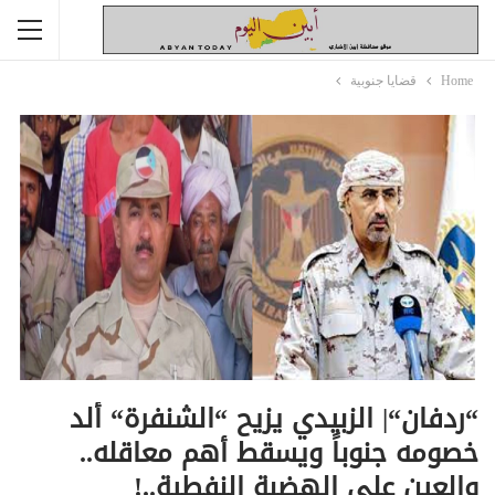
Home
قضايا جنوبية
“ردفان“| الزبيدي يزيح “الشنفرة“ ألد
خصومه جنوباً ويسقط أهم معاقله..
والعين على الهضبة النفطية..!