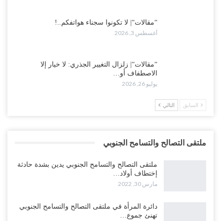
“مقالات“| لا تكونوا سجناء هواتفكم..!
أغسطس 3, 2026
“مقالات“| زلزال التغيير الجذري: لا خيار إلا
الاصطفاف أو…
يوليو 26, 2026
السابق
التالي
ملتقى التصالح والتسامح الجنوبي
ملتقى التصالح والتسامح الجنوبي يدين بشدة حادثة
إختطاف أولاد…
مارس 30, 2022
دائرة المرأة في ملتقى التصالح والتسامح الجنوبي
تهنئ جموع…