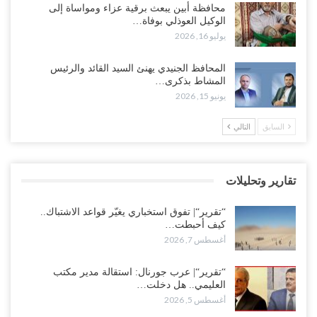
محافظة أبين يبعث برقية عزاء ومواساة إلى
الوطن” تبدأ الانتشار..!
الوكيل العوذلي بوفاة…
أغسطس 5, 2026
يوليو 16, 2026
خلافات الرواتب تشعل مواجهة داخل معسكر التحالف… والإصلاح يصعّد
المحافظ الجنيدي يهنئ السيد القائد والرئيس
في جبهات مأرب وتعز والضالع..!
المشاط بذكرى…
أغسطس 5, 2026
يونيو 15, 2026
السعودية تُصعّد الحصار على اليمنيين.. وقرار بحرمان طلاب الشمال من
السابق
التالي
تعميد الشهادات يشعل غضباً واسعاً..!
أغسطس 5, 2026
تقارير وتحليلات
العليمي يشغل خصومه بمعارك التعيينات.. وتحركات موازية للسيطرة على
ملفات المال والنفط..!
“تقرير“| تفوق استخباري يغيّر قواعد الاشتباك..
أغسطس 5, 2026
كيف أحبطت…
أغسطس 7, 2026
“تقرير“| الحظر البحري يعيد رسم خرائط الشحن إلى السعودية.. ناقلات
النفط تلتف حول أفريقيا وسفن تعلن: “لا توجد شحنة…
“تقرير“| عرب جورنال: استقالة مدير مكتب
العليمي.. هل دخلت…
أغسطس 4, 2026
أغسطس 5, 2026