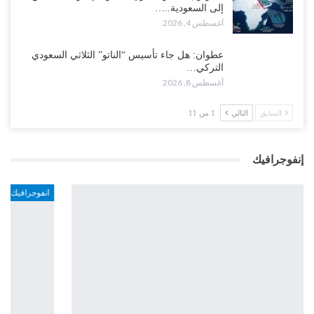
إلى السعودية..…
أغسطس 4, 2026
عطوان: هل جاء تأسيس “الناتو” الثلاثي السعودي
التركي…
أغسطس 8, 2026
السابق
التالي
1 من 11
إنفوجرافيك
انفوجرافيك