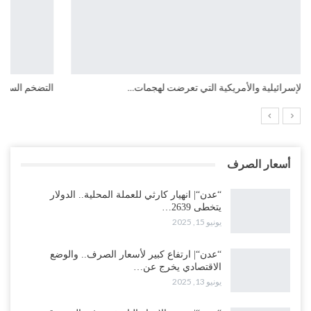
التضخم السنوي لمنطقة اليورو.. “إنفوجرافيك“..!
أسعار الصرف
“عدن“| انهيار كارثي للعملة المحلية.. الدولار
يتخطى 2639…
يونيو 15, 2025
“عدن“| ارتفاع كبير لأسعار الصرف.. والوضع
الاقتصادي يخرج عن…
يونيو 13, 2025