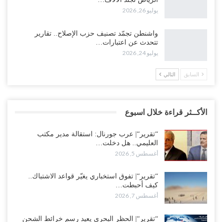
يوليو 26, 2026
واشنطن تجمّد تصنيف حزب الإصلاح.. تقارير
تتحدث عن اعتبارات…
يوليو 24, 2026
السابق
التالي
الأكــثر قراءة خلال اسبوع
“تقرير“| عرب جورنال: استقالة مدير مكتب
العليمي.. هل دخلت…
أغسطس 5, 2026
“تقرير“| تفوق استخباري يغيّر قواعد الاشتباك..
كيف أحبطت…
أغسطس 7, 2026
“تقرير“| الحظر البحري يعيد رسم خرائط الشحن