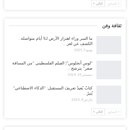
السابق
التالي
ثقافة وفن
ما السر وراء اهتزاز الأرض لـ9 أيام متواصلة..
الكشف عن لغز…
يونيو 3, 2025
“لوس أنجلوس“| الفيلم الفلسطيني “من المسافة
صفر” يترشح…
ديسمبر 19, 2024
كتابٌ يُعيدُ تعريفَ المستقبل: “الذكاء الاصطناعي“
يُنيرُ…
مارس 4, 2024
السابق
التالي