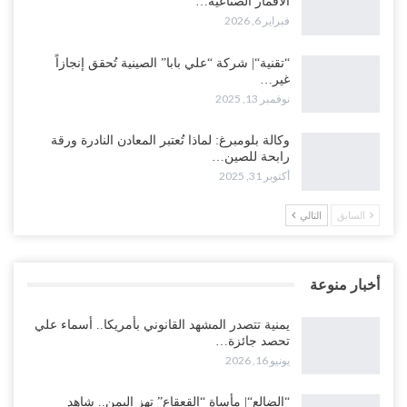
الأقمار الصناعية…
فبراير 6, 2026
“تقنية“| شركة “علي بابا” الصينية تُحقق إنجازاً
غير…
نوفمبر 13, 2025
وكالة بلومبرغ: لماذا تُعتبر المعادن النادرة ورقة
رابحة للصين…
أكتوبر 31, 2025
السابق
التالي
أخبار منوعة
يمنية تتصدر المشهد القانوني بأمريكا.. أسماء علي
تحصد جائزة…
يونيو 16, 2026
“الضالع“| مأساة “القعقاع” تهز اليمن.. شاهد