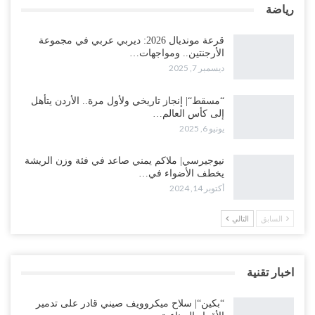
رياضة
قرعة مونديال 2026: ديربي عربي في مجموعة
الأرجنتين.. ومواجهات…
ديسمبر 7, 2025
“مسقط“| إنجاز تاريخي ولأول مرة.. الأردن يتأهل
إلى كأس العالم…
يونيو 6, 2025
نيوجيرسي| ملاكم يمني صاعد في فئة وزن الريشة
يخطف الأضواء في…
أكتوبر 14, 2024
السابق
التالي
اخبار تقنية
“بكين“| سلاح ميكروويف صيني قادر على تدمير