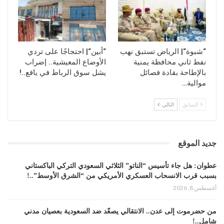
“شبوة“| الرياض تستبق نهب
“أبين“| احتجاجًا على تردي
نفط ثاني محافظة يمنية
الأوضاع المعيشية.. إضراب
بالإطاحة بقادة فصائل
يشل سوق الرباط في يافع..!
موالية…
السابق
التالي
جديد الموقع
عطوان: هل جاء تأسيس “الناتو” الثلاثي السعودي التركي الباكستاني
بسبب قرب الانسحاب العسكري الأمريكي من “الشرق الأوسط”..!
أغسطس 8, 2026
من حضرموت إلى عدن.. الانتقالي يصعّد ضد السعودية بعصيان مدني
شامل..!